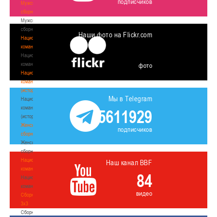
подписчиков
Мужские
сборные
Мужские
сборные
Наши фото на Flickr.com
Национальная
команда
Национальная
команда
фото
Национальная
команда
(история)
Мы в Telegram
Национальная
команда
5611929
(история)
Женские
подписчиков
сборные
Женские
сборные
Национальная
Наш канал BBF
команда
84
Национальная
команда
видео
Сборные
3х3
Сборные