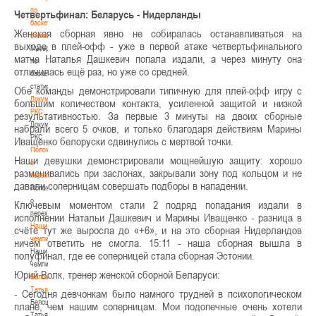
по
Четвертьфинал: Беларусь - Нидерланды
баскетбольной
Женская сборная явно не собиралась останавливаться на
статистике
выходе в плей-офф - уже в первой атаке четвертьфинального
Материалы
матча Наталья Дашкевич попала издали, а через минуту она
по
отличилась ещё раз, но уже со средней.
баскетбольной
статистике
Обе команды демонстрировали типичную для плей-офф игру с
Документы
большим количеством контакта, усиленной защитой и низкой
РКС
результативностью. За первые 3 минуты на двоих сборные
Документы
набрали всего 5 очков, и только благодаря действиям Марины
РКС
Иващенко белоруски сдвинулись с мертвой точки.
Положение
Наши девушки демонстрировали мощнейшую защиту: хорошо
о
разменивались при заслонах, закрывали зону под кольцом и не
переходах
давали соперницам совершать подборы в нападении.
Положение
о
Ключевым моментом стали 2 подряд попадания издали в
переходах
исполнении Натальи Дашкевич и Марины Иващенко - разница в
Наши
счёте тут же выросла до «+6», и на это сборная Нидерландов
чемпионы
ничем ответить не смогла. 15:11 - наша сборная вышла в
Наши
полуфинал, где ее соперницей стала сборная Эстонии.
чемпионы
Юрий Волк, тренер женской сборной Беларуси:
Белошапко
Татьяна
- Сегодня девчонкам было намного трудней в психологическом
Белошапко
плане, чем нашим соперницам. Мои подопечные очень хотели
Татьяна