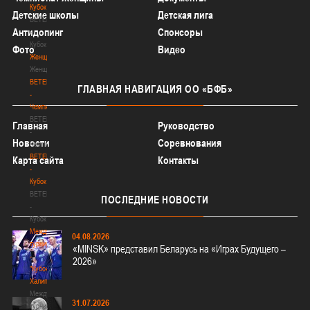
Кубок
Детские школы
Детская лига
BETERA
Антидопинг
Спонсоры
-
Кубок
Фото
Видео
Женщины
Женщины
BETERA
ГЛАВНАЯ
НАВИГАЦИЯ ОО «БФБ»
-
Чемпионат
BETERA
Главная
Руководство
-
Новости
Соревнования
Чемпионат
BETERA
Карта сайта
Контакты
-
Кубок
BETERA
ПОСЛЕДНИЕ
НОВОСТИ
-
Кубок
Международный
04.08.2026
турнир
«MINSK» представил Беларусь на «Играх Будущего –
-
2026»
"Кубок
Халипского"
Международный
31.07.2026
турнир