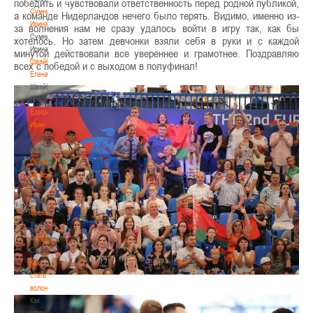
победить и чувствовали ответственность перед родной публикой,
Сумникова
а команде Нидерландов нечего было терять. Видимо, именно из-
Ирина
за волнения нам не сразу удалось войти в игру так, как бы
Сумникова
хотелось. Но затем девчонки взяли себя в руки и с каждой
Ирина
минутой действовали все увереннее и грамотнее. Поздравляю
Швайбович
всех с победой и с выходом в полуфинал!
Елена
Швайбович
Елена
Едешко
Иван
Едешко
Иван
Обучающие
материалы
Обучающие
материалы
Тренерам
Тренерам
Сотрудничество
Сотрудничество
Как
стать
волонтером
Как
стать