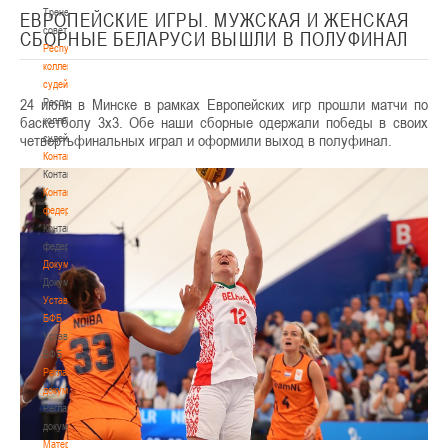
Тренерский
ЕВРОПЕЙСКИЕ ИГРЫ. МУЖСКАЯ И ЖЕНСКАЯ
совет
СБОРНЫЕ БЕЛАРУСИ ВЫШЛИ В ПОЛУФИНАЛ
Республиканская
коллегия
судей
24 июня в Минске в рамках Европейских игр прошли матчи по
Республиканская
баскетболу 3х3. Обе наши сборные одержали победы в своих
коллегия
четвертьфинальных играл и оформили выход в полуфинал.
судей
Контакты
Контакты
Контакты
федерации
Контакты
федерации
Документы
Документы
Устав
БФБ
Устав
БФБ
Регламентирующие
документы
Регламентирующие
документы
Материалы