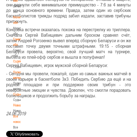
обл
они вернули себе минимальное преимущество - 7:6 за 4 минуты
Витебская
до конца основного времени. Правда, затем один из сербских
обл
баскетболистов трижды подряд забил издали, заставив трибуны
Могилевская
притихнуть.
обл
Могилевская
Концовка встречи оказалась похожа на перестрелку из триллера.
обл
Сначала Сергей Вабищевич дальним броском сравнял счёт,
Гомельская
затем Андрей Рогозенко вывел вперёд сборную Беларуси и он же
обл
поставил точку двумя точными штрафными. 19:15 - сборная
Гомельская
Беларуси провела, вероятно, свой лучший матч на турнире,
обл
выбила из плей-офф сербов и вышла в полуфинал!
Судейство
Сергей Вабищевич, игрок мужской сборной Беларуси:
Судейство
Полезные
- Сегодня мы провели, пожалуй, один из самых важных матчей в
материалы
своей карьере в баскетболе 3х3. Победить Сербию да ещё и на
Полезные
родной площадке и при поддержке своих трибун - это
материалы
невероятные эмоции и чувства. Доволен, что смогли порадовать
Судьи
болельщиков и продолжить борьбу за награды.
Судьи
Новости
Новости
24.06.2019
Все
новости
Все
новости