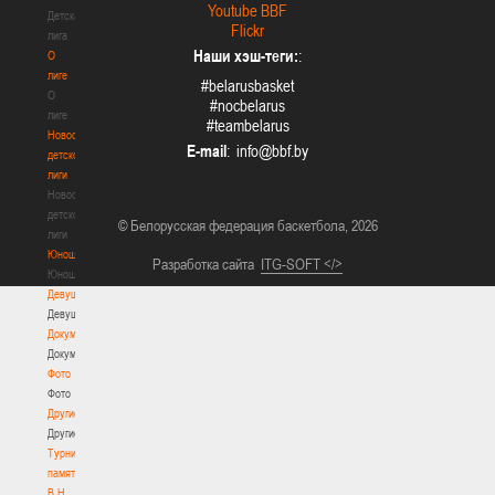
Youtube BBF
Детская
Flickr
лига
Наши хэш-теги:
:
О
лиге
#belarusbasket
О
#nocbelarus
лиге
#teambelarus
Новости
E-mail
:
детской
лиги
Новости
детской
© Белорусская федерация баскетбола, 2026
лиги
Юноши
Разработка сайта
ITG-SOFT </>
Юноши
Девушки
Девушки
Документы
Документы
Фото
Фото
Другие
Другие
Турнир
памяти
В.Н.