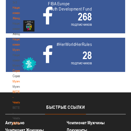
3х3
FIBA Europe
Национальная
Youth Development Fund
268
команда.
Женщины
Национальная
подписчиков
команда.
Женщины
Национальная
#HerWorldHerRules
команда.
Мужчины
28
Национальная
команда.
подписчиков
Мужчины
Соревнования
Соревнования
Мужчины
Мужчины
BETERA
-
Чемпионат
БЫСТРЫЕ
ССЫЛКИ
BETERA
-
Чемпионат
Актуально
Чемпионат Мужчины
BETERA
-
Чемпионат Женщины
Документы