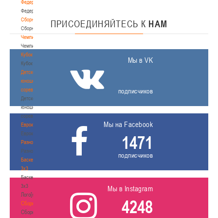
Федерация
Федерация
Сборные
ПРИСОЕДИНЯЙТЕСЬ
К
НАМ
Сборные
Чемпионат
Чемпионат
Кубок
Мы в VK
Кубок
Детско-
юношеские
соревнования
подписчиков
Детско-
юношеские
соревнования
Мы на Facebook
Еврокубки
Еврокубки
1471
Разное
Разное
подписчиков
Баскетбол
3х3
Баскетбол
3х3
Мы в Instagram
Лого[modid=121]
4248
Сборные
Сборные