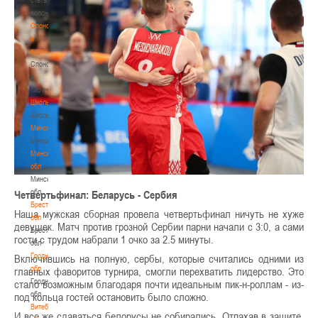
волонтером
Спонсоры
и
партнеры
Спонсоры
и
партнеры
Школы
Школы
Минск
Минск
Минская
обл
Минская
обл
Четвертьфинал: Беларусь - Сербия
Брестская
Наша мужская сборная провела четвертьфинал ничуть не хуже
обл
девушек. Матч против грозной Сербии парни начали с 3:0, а сами
Брестская
гости с трудом набрали 1 очко за 2.5 минуты.
обл
Гродненская
Включившись на полную, сербы, которые считались одними из
обл
главных фаворитов турнира, смогли перехватить лидерство. Это
Гродненская
стало возможным благодаря почти идеальным пик-н-роллам - из-
обл
под кольца гостей остановить было сложно.
Витебская
И все же сдаваться белорусы не собирались. Отпахав в защите,