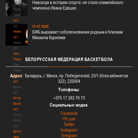
Навсегда в истории спорта: не стало олимпийского
-
чемпиона Ивана Едешко
"Кубок
Халипского"
3x3
3x3
31.07.2026
БФБ выражает соболезнования родным и близким
Чемпионат
Михаила Курилика
3х3
Чемпионат
3х3
Лига
БЕЛОРУССКАЯ
ФЕДЕРАЦИЯ БАСКЕТБОЛА
"Палова"
Лига
"Палова"
Адрес
: Беларусь, г. Минск, пр. Победителей, 23/1 (блок кабинетов
Документы
322), 220004
3х3
Документы
Телефоны
:
3х3
+375 17 282 76 73
История
баскетбола
Социальные медиа
:
3х3
Facebook
История
VK.com
баскетбола
Twitter
3х3
Instagram
Детская
Telegram
лига