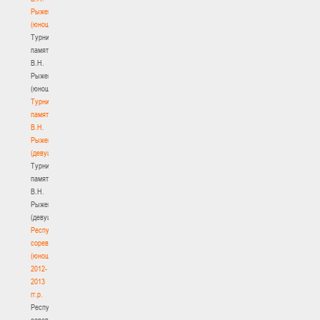
Рыженкова
(юноши)
Турнир
памяти
В.Н.
Рыженкова
(юноши)
Турнир
памяти
В.Н.
Рыженкова
(девушки)
Турнир
памяти
В.Н.
Рыженкова
(девушки)
Республиканские
соревнования
(юноши)
2012-
2013
гг.р.
Республиканские
соревнования