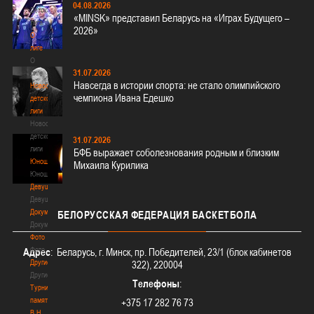
04.08.2026
Детская
«MINSK» представил Беларусь на «Играх Будущего –
лига
2026»
О
лиге
О
31.07.2026
лиге
Навсегда в истории спорта: не стало олимпийского
Новости
чемпиона Ивана Едешко
детской
лиги
Новости
детской
31.07.2026
лиги
БФБ выражает соболезнования родным и близким
Юноши
Михаила Курилика
Юноши
Девушки
Девушки
Документы
БЕЛОРУССКАЯ
ФЕДЕРАЦИЯ БАСКЕТБОЛА
Документы
Фото
Фото
Адрес
: Беларусь, г. Минск, пр. Победителей, 23/1 (блок кабинетов
Другие
322), 220004
Другие
Телефоны
:
Турнир
памяти
+375 17 282 76 73
В.Н.