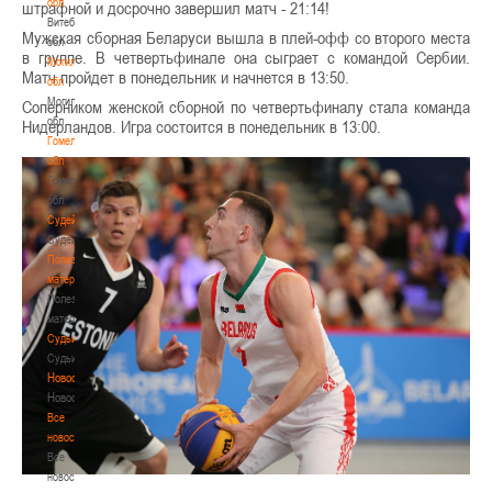
обл
штрафной и досрочно завершил матч - 21:14!
Витебская
Мужская сборная Беларуси вышла в плей-офф со второго места
обл
в группе. В четвертьфинале она сыграет с командой Сербии.
Могилевская
Матч пройдет в понедельник и начнется в 13:50.
обл
Могилевская
Соперником женской сборной по четвертьфиналу стала команда
обл
Нидерландов. Игра состоится в понедельник в 13:00.
Гомельская
обл
Гомельская
обл
Судейство
Судейство
Полезные
материалы
Полезные
материалы
Судьи
Судьи
Новости
Новости
Все
новости
Все
новости