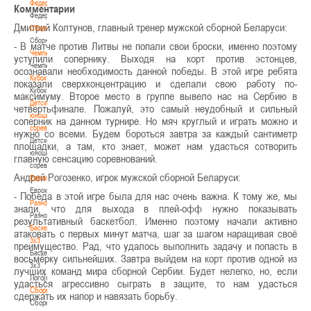
Федерация
Комментарии
Федерация
Дмитрий Колтунов, главный тренер мужской сборной Беларуси:
Сборные
Сборные
- В матче против Литвы не попали свои броски, именно поэтому
Чемпионат
уступили сопернику. Выходя на корт против эстонцев,
Чемпионат
осознавали необходимость данной победы. В этой игре ребята
Кубок
показали сверхконцентрацию и сделали свою работу по-
Кубок
максимуму. Второе место в группе вывело нас на Сербию в
Детско-
четвертьфинале. Пожалуй, это самый неудобный и сильный
юношеские
соперник на данном турнире. Но мяч круглый и играть можно и
соревнования
нужно со всеми. Будем бороться завтра за каждый сантиметр
Детско-
площадки, а там, кто знает, может нам удасться сотворить
юношеские
главную сенсацию соревнований.
соревнования
Андрей Рогозенко, игрок мужской сборной Беларуси:
Еврокубки
Еврокубки
- Победа в этой игре была для нас очень важна. К тому же, мы
Разное
знали, что для выхода в плей-офф нужно показывать
Разное
результативный баскетбол. Именно поэтому начали активно
Баскетбол
атаковать с первых минут матча, шаг за шагом наращивая своё
3х3
преимущество. Рад, что удалось выполнить задачу и попасть в
Баскетбол
восьмёрку сильнейших. Завтра выйдем на корт против одной из
3х3
лучших команд мира сборной Сербии. Будет нелегко, но, если
Лого[modid=121]
удасться агрессивно сыграть в защите, то нам удасться
Сборные
сдержать их напор и навязать борьбу.
Сборные