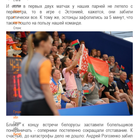
И если в первых двух матчах у наших парней не летело с
волонтером
периметра, то в игре с Эстонией, кажется, они забили
Спонсоры
практически все. К тому же, эстонцы зафолились за 5 минут, что
и
также пошло на пользу нашей команде.
партнеры
Спонсоры
и
партнеры
Школы
Школы
Минск
Минск
Минская
обл
Минская
обл
Брестская
обл
Брестская
обл
Гродненская
обл
Гродненская
Ближе к концу встречи белорусы заставили болельщиков
обл
понервничать - соперники постепенно сокращали отставание. К
Витебская
счастью, до катастрофы дело не дошло: Андрей Рогозенко забил