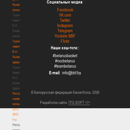
Социальные медиа
:
Рыженкова
Facebook
(юноши)
VK.com
Турнир
Twitter
памяти
Instagram
В.Н.
Telegram
Рыженкова
Youtube BBF
(юноши)
Flickr
Турнир
памяти
Наши хэш-теги:
:
В.Н.
#belarusbasket
Рыженкова
#nocbelarus
(девушки)
#teambelarus
Турнир
E-mail
:
памяти
В.Н.
Рыженкова
(девушки)
© Белорусская федерация баскетбола, 2026
Республиканские
соревнования
Разработка сайта
ITG-SOFT </>
(юноши)
2012-
2013
гг.р.
Республиканские
соревнования