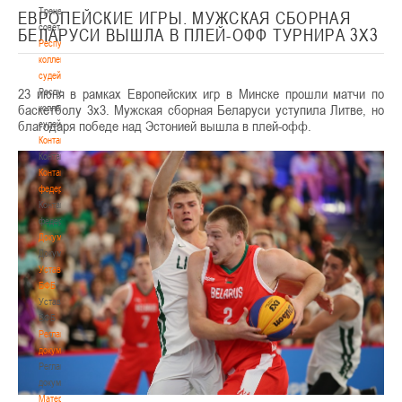
Тренерский
ЕВРОПЕЙСКИЕ ИГРЫ. МУЖСКАЯ СБОРНАЯ
совет
БЕЛАРУСИ ВЫШЛА В ПЛЕЙ-ОФФ ТУРНИРА 3Х3
Республиканская
коллегия
судей
23 июня в рамках Европейских игр в Минске прошли матчи по
Республиканская
баскетболу 3х3. Мужская сборная Беларуси уступила Литве, но
коллегия
благодаря победе над Эстонией вышла в плей-офф.
судей
Контакты
Контакты
Контакты
федерации
Контакты
федерации
Документы
Документы
Устав
БФБ
Устав
БФБ
Регламентирующие
документы
Регламентирующие
документы
Материалы