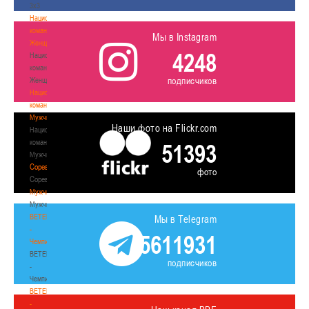
3х3
Национальная
команда.
Мы в Instagram
Женщины
4248
Национальная
команда.
подписчиков
Женщины
Национальная
команда.
Мужчины
Наши фото на Flickr.com
Национальная
команда.
51393
Мужчины
Соревнования
фото
Соревнования
Мужчины
Мужчины
BETERA
Мы в Telegram
-
5611931
Чемпионат
BETERA
подписчиков
-
Чемпионат
BETERA
-