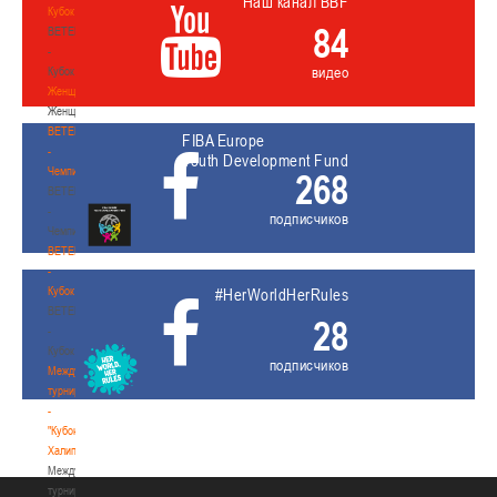
Наш канал BBF
Кубок
84
BETERA
-
видео
Кубок
Женщины
Женщины
BETERA
FIBA Europe
-
Youth Development Fund
Чемпионат
268
BETERA
-
подписчиков
Чемпионат
BETERA
-
Кубок
#HerWorldHerRules
BETERA
28
-
Кубок
подписчиков
Международный
турнир
-
"Кубок
Халипского"
Международный
турнир