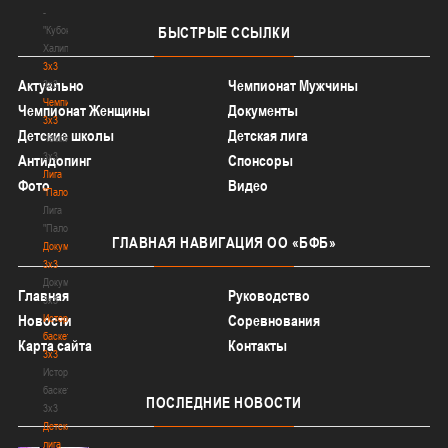
-
"Кубок
БЫСТРЫЕ
ССЫЛКИ
Халипского"
3x3
Актуально
Чемпионат Мужчины
3x3
Чемпионат
Чемпионат Женщины
Документы
3х3
Детские школы
Детская лига
Чемпионат
3х3
Антидопинг
Спонсоры
Лига
Фото
Видео
"Палова"
Лига
"Палова"
ГЛАВНАЯ
НАВИГАЦИЯ ОО «БФБ»
Документы
3х3
Документы
Главная
Руководство
3х3
История
Новости
Соревнования
баскетбола
Карта сайта
Контакты
3х3
История
баскетбола
ПОСЛЕДНИЕ
НОВОСТИ
3х3
Детская
лига