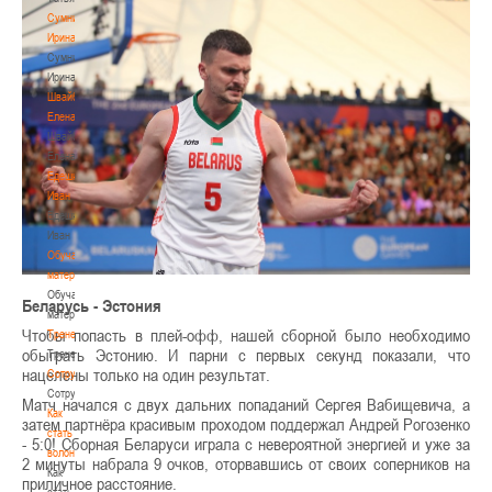
Сумникова
Ирина
Сумникова
Ирина
Швайбович
Елена
Швайбович
Елена
Едешко
Иван
Едешко
Иван
Обучающие
материалы
Обучающие
Беларусь - Эстония
материалы
Чтобы попасть в плей-офф, нашей сборной было необходимо
Тренерам
обыграть Эстонию. И парни с первых секунд показали, что
Тренерам
нацелены только на один результат.
Сотрудничество
Сотрудничество
Матч начался с двух дальних попаданий Сергея Вабищевича, а
Как
затем партнёра красивым проходом поддержал Андрей Рогозенко
стать
- 5:0! Сборная Беларуси играла с невероятной энергией и уже за
волонтером
2 минуты набрала 9 очков, оторвавшись от своих соперников на
Как
приличное расстояние.
стать