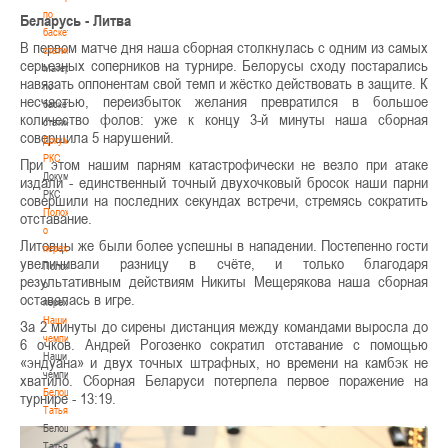
по
Беларусь - Литва
баскетбольной
В первом матче дня наша сборная столкнулась с одним из самых
статистике
серьезных соперников на турнире. Белорусы сходу постарались
Материалы
навязать оппонентам свой темп и жёстко действовать в защите. К
по
несчастью, переизбыток желания превратился в большое
баскетбольной
количество фолов: уже к концу 3-й минуты наша сборная
статистике
совершила 5 нарушений.
Документы
РКС
При этом нашим парням катастрофически не везло при атаке
Документы
издали - единственный точный двухочковый бросок наши парни
РКС
совершили на последних секундах встречи, стремясь сократить
Положение
отставание.
о
Литовцы же были более успешны в нападении. Постепенно гости
переходах
увеличивали разницу в счёте, и только благодаря
Положение
результативным действиям Никиты Мещерякова наша сборная
о
оставалась в игре.
переходах
Наши
За 2 минуты до сирены дистанция между командами выросла до
чемпионы
6 очков. Андрей Рогозенко сократил отставание с помощью
Наши
«эндуана» и двух точных штрафных, но времени на камбэк не
чемпионы
хватило. Сборная Беларуси потерпела первое поражение на
Белошапко
турнире - 13:19.
Татьяна
Белошапко
Татьяна