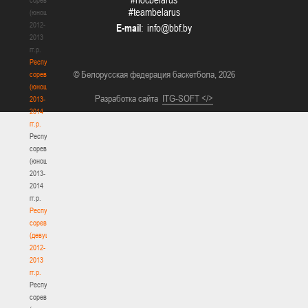
#teambelarus
(юноши)
2012-
E-mail
:
2013
гг.р.
Республиканские
© Белорусская федерация баскетбола, 2026
соревнования
(юноши)
Разработка сайта
ITG-SOFT </>
2013-
2014
гг.р.
Республиканские
соревнования
(юноши)
2013-
2014
гг.р.
Республиканские
соревнования
(девушки)
2012-
2013
гг.р.
Республиканские
соревнования