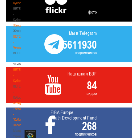
Кубок
BETERA
фото
-
Кубок
Женщины
Женщины
Мы в Telegram
BETERA
5611930
-
Чемпионат
подписчиков
BETERA
-
Чемпионат
BETERA
Наш канал BBF
-
Кубок
84
BETERA
-
видео
Кубок
Международный
турнир
FIBA Europe
-
Youth Development Fund
"Кубок
268
Халипского"
Международный
подписчиков
турнир