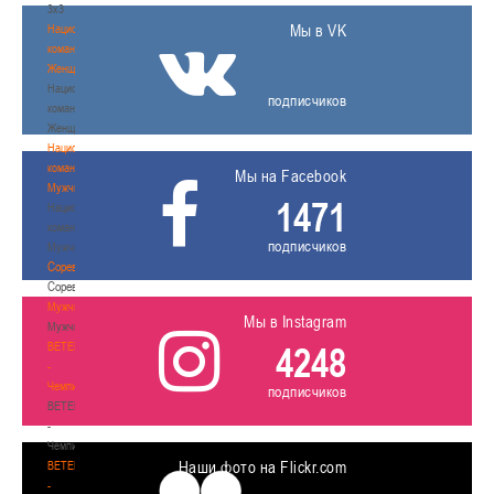
3х3
Мы в VK
Национальная
команда.
Женщины
Национальная
подписчиков
команда.
Женщины
Национальная
команда.
Мы на Facebook
Мужчины
1471
Национальная
команда.
подписчиков
Мужчины
Соревнования
Соревнования
Мужчины
Мы в Instagram
Мужчины
BETERA
4248
-
Чемпионат
подписчиков
BETERA
-
Чемпионат
Наши фото на Flickr.com
BETERA
-