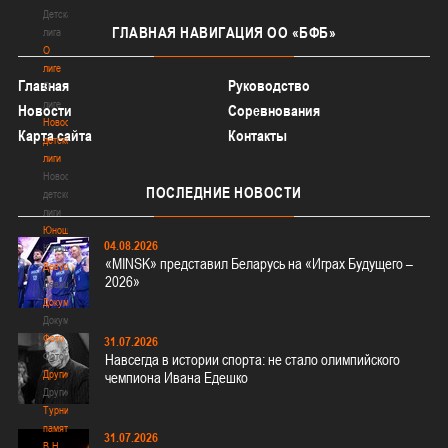
Детская
ГЛАВНАЯ
НАВИГАЦИЯ ОО «БФБ»
лига
О
лиге
Главная
Руководство
О
лиге
Новости
Соревнования
Новости
Карта сайта
Контакты
детской
лиги
Новости
ПОСЛЕДНИЕ
НОВОСТИ
детской
лиги
Юноши
04.08.2026
Юноши
«MINSK» представил Беларусь на «Играх Будущего –
Девушки
2026»
Девушки
Документы
Документы
Фото
31.07.2026
Фото
Навсегда в истории спорта: не стало олимпийского
Другие
чемпиона Ивана Едешко
Другие
Турнир
памяти
31.07.2026
В.Н.