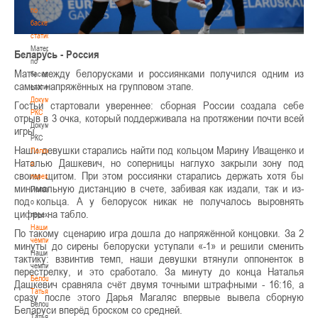
по
баскетбольной
статистике
Материалы
Беларусь - Россия
по
Матч между белорусками и россиянками получился одним из
баскетбольной
самых напряжённых на групповом этапе.
статистике
Документы
Гостьи стартовали увереннее: сборная России создала себе
РКС
отрыв в 3 очка, который поддерживала на протяжении почти всей
Документы
игры.
РКС
Наши девушки старались найти под кольцом Марину Иващенко и
Положение
Наталью Дашкевич, но соперницы наглухо закрыли зону под
о
своим щитом. При этом россиянки старались держать хотя бы
переходах
минимальную дистанцию в счете, забивая как издали, так и из-
Положение
под кольца. А у белорусок никак не получалось выровнять
о
цифры на табло.
переходах
Наши
По такому сценарию игра дошла до напряжённой концовки. За 2
чемпионы
минуты до сирены белоруски уступали «-1» и решили сменить
Наши
тактику: взвинтив темп, наши девушки втянули оппоненток в
чемпионы
перестрелку, и это сработало. За минуту до конца Наталья
Белошапко
Дашкевич сравняла счёт двумя точными штрафными - 16:16, а
Татьяна
сразу после этого Дарья Магаляс впервые вывела сборную
Белошапко
Беларуси вперёд броском со средней.
Татьяна