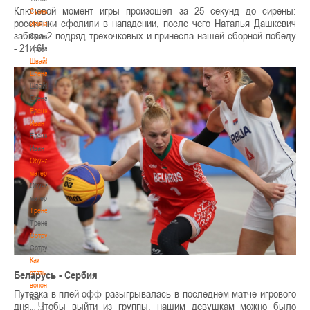
Ключевой момент игры произошел за 25 секунд до сирены:
Сумникова
россиянки сфолили в нападении, после чего Наталья Дашкевич
Ирина
забила 2 подряд трехочковых и принесла нашей сборной победу
Сумникова
- 21:16!
Ирина
Швайбович
Елена
Швайбович
Елена
Едешко
Иван
Едешко
Иван
Обучающие
материалы
Обучающие
материалы
Тренерам
Тренерам
Сотрудничество
Сотрудничество
Как
стать
Беларусь - Сербия
волонтером
Путевка в плей-офф разыгрывалась в последнем матче игрового
Как
дня. Чтобы выйти из группы, нашим девушкам можно было
стать