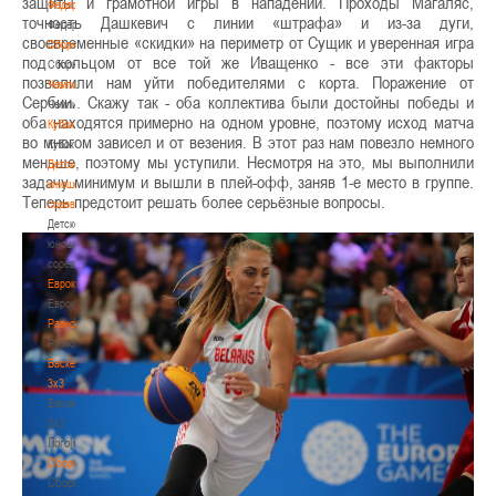
защиты и грамотной игры в нападении. Проходы Магаляс,
Федерация
точность Дашкевич с линии «штрафа» и из-за дуги,
Федерация
своевременные «скидки» на периметр от Сущик и уверенная игра
Сборные
под кольцом от все той же Иващенко - все эти факторы
Сборные
позволили нам уйти победителями с корта. Поражение от
Чемпионат
Сербии.. Скажу так - оба коллектива были достойны победы и
Чемпионат
оба находятся примерно на одном уровне, поэтому исход матча
Кубок
во многом зависел и от везения. В этот раз нам повезло немного
Кубок
меньше, поэтому мы уступили. Несмотря на это, мы выполнили
Детско-
задачу минимум и вышли в плей-офф, заняв 1-е место в группе.
юношеские
Теперь предстоит решать более серьёзные вопросы.
соревнования
Детско-
юношеские
соревнования
Еврокубки
Еврокубки
Разное
Разное
Баскетбол
3х3
Баскетбол
3х3
Лого[modid=121]
Сборные
Сборные