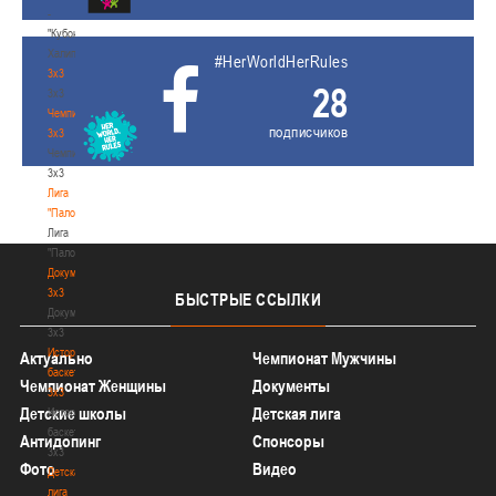
-
"Кубок
Халипского"
#HerWorldHerRules
3x3
28
3x3
Чемпионат
подписчиков
3х3
Чемпионат
3х3
Лига
"Палова"
Лига
"Палова"
Документы
3х3
БЫСТРЫЕ
ССЫЛКИ
Документы
3х3
История
Актуально
Чемпионат Мужчины
баскетбола
Чемпионат Женщины
Документы
3х3
Детские школы
Детская лига
История
баскетбола
Антидопинг
Спонсоры
3х3
Фото
Видео
Детская
лига