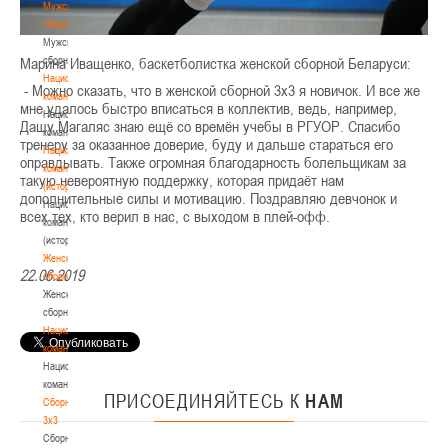
Мужские
сборные
Мужские
сборные
Марина Иващенко, баскетболистка женской сборной Беларуси:
Национальная
- Можно сказать, что в женской сборной 3х3 я новичок. И все же
команда
мне удалось быстро вписаться в коллектив, ведь, например,
Национальная
Дашу Магаляс знаю ещё со времён учебы в РГУОР. Спасибо
команда
тренеру за оказанное доверие, буду и дальше стараться его
Национальная
оправдывать. Также огромная благодарность болельщикам за
команда
такую невероятную поддержку, которая придаёт нам
(история)
дополнительные силы и мотивацию. Поздравляю девчонок и
Национальная
всех тех, кто верил в нас, с выходом в плей-офф.
команда
(история)
Женские
22.06.2019
сборные
Женские
сборные
Национальная
команда
Национальная
команда
ПРИСОЕДИНЯЙТЕСЬ
К
НАМ
Сборные
3х3
Сборные