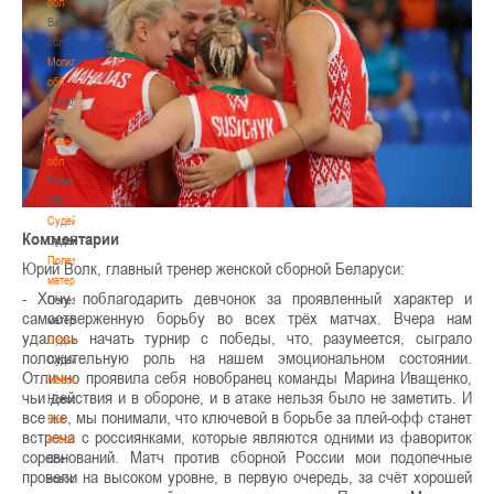
обл
Витебская
обл
Могилевская
обл
Могилевская
обл
Гомельская
обл
Гомельская
обл
Судейство
Комментарии
Судейство
Полезные
Юрий Волк, главный тренер женской сборной Беларуси:
материалы
- Хочу поблагодарить девчонок за проявленный характер и
Полезные
самоотверженную борьбу во всех трёх матчах. Вчера нам
материалы
удалось начать турнир с победы, что, разумеется, сыграло
Судьи
положительную роль на нашем эмоциональном состоянии.
Судьи
Отлично проявила себя новобранец команды Марина Иващенко,
Новости
чьи действия и в обороне, и в атаке нельзя было не заметить. И
Новости
все же, мы понимали, что ключевой в борьбе за плей-офф станет
Все
встреча с россиянками, которые являются одними из фавориток
новости
соревнований. Матч против сборной России мои подопечные
Все
провели на высоком уровне, в первую очередь, за счёт хорошей
новости