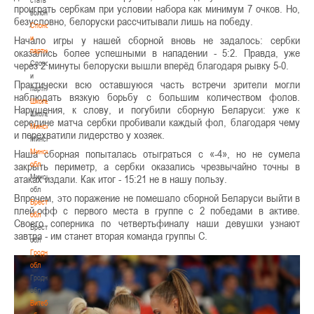
проиграть сербкам при условии набора как минимум 7 очков. Но,
волонтером
безусловно, белоруски рассчитывали лишь на победу.
Спонсоры
и
Начало игры у нашей сборной вновь не задалось: сербки
партнеры
оказались более успешными в нападении - 5:2. Правда, уже
Спонсоры
через 2 минуты белоруски вышли вперёд благодаря рывку 5-0.
и
Практически всю оставшуюся часть встречи зрители могли
партнеры
наблюдать вязкую борьбу с большим количеством фолов.
Школы
Нарушения, к слову, и погубили сборную Беларуси: уже к
Школы
середине матча сербки пробивали каждый фол, благодаря чему
Минск
и перехватили лидерство у хозяек.
Минск
Минская
Наша сборная попыталась отыграться с «-4», но не сумела
обл
закрыть периметр, а сербки оказались чрезвычайно точны в
Минская
атаках издали. Как итог - 15:21 не в нашу пользу.
обл
Впрочем, это поражение не помешало сборной Беларуси выйти в
Брестская
плей-офф с первого места в группе с 2 победами в активе.
обл
Своего соперника по четвертьфиналу наши девушки узнают
Брестская
завтра - им станет вторая команда группы С.
обл
Гродненская
обл
Гродненская
обл
Витебская