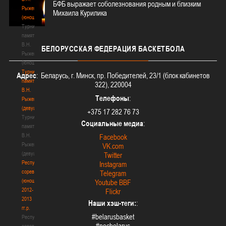
БФБ выражает соболезнования родным и близким
Рыженкова
Михаила Курилика
(юноши)
Турнир
памяти
В.Н.
БЕЛОРУССКАЯ
ФЕДЕРАЦИЯ БАСКЕТБОЛА
Рыженкова
(юноши)
Турнир
Адрес
: Беларусь, г. Минск, пр. Победителей, 23/1 (блок кабинетов
памяти
322), 220004
В.Н.
Телефоны
:
Рыженкова
(девушки)
+375 17 282 76 73
Турнир
Социальные медиа
:
памяти
В.Н.
Facebook
Рыженкова
VK.com
(девушки)
Twitter
Республиканские
Instagram
соревнования
Telegram
(юноши)
Youtube BBF
2012-
Flickr
2013
Наши хэш-теги:
:
гг.р.
#belarusbasket
Республиканские
#nocbelarus
соревнования