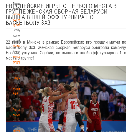
Тренерский
ЕВРОПЕЙСКИЕ ИГРЫ. С ПЕРВОГО МЕСТА В
совет
ГРУППЕ ЖЕНСКАЯ СБОРНАЯ БЕЛАРУСИ
Республиканская
ВЫШЛА В ПЛЕЙ-ОФФ ТУРНИРА ПО
коллегия
БАСКЕТБОЛУ 3Х3
судей
Республиканская
коллегия
судей
22 июня в Минске в рамках Европейских игр прошли матчи по
Контакты
баскетболу 3х3. Женская сборная Беларуси обыграла команду
Контакты
России, уступила Сербии, но вышла в плей-офф турнира с 1-го
Контакты
места в группе!
федерации
Контакты
федерации
Документы
Документы
Устав
БФБ
Устав
БФБ
Регламентирующие
документы
Регламентирующие
документы
Материалы