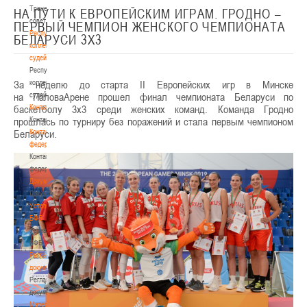
Тренерский
НА ПУТИ К ЕВРОПЕЙСКИМ ИГРАМ. ГРОДНО –
совет
ПЕРВЫЙ ЧЕМПИОН ЖЕНСКОГО ЧЕМПИОНАТА
Республиканская
БЕЛАРУСИ 3Х3
коллегия
судей
Республиканская
За неделю до старта II Европейских игр в Минске
коллегия
на ПаловаАрене прошел финал чемпионата Беларуси по
судей
баскетболу 3х3 среди женских команд. Команда Гродно
Контакты
прошлась по турниру без поражений и стала первым чемпионом
Контакты
Беларуси.
Контакты
федерации
Контакты
федерации
Документы
Документы
Устав
БФБ
Устав
БФБ
Регламентирующие
документы
Регламентирующие
документы
Материалы