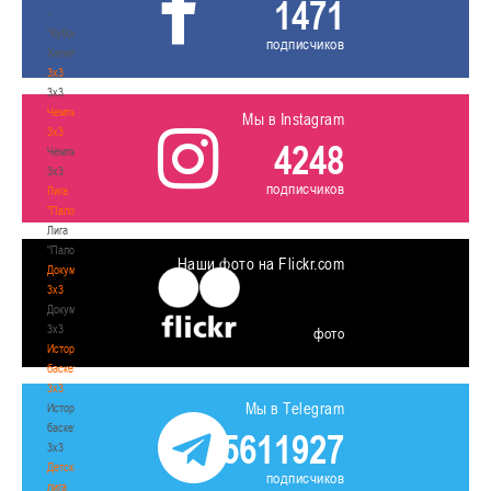
1471
-
"Кубок
подписчиков
Халипского"
3x3
3x3
Чемпионат
Мы в Instagram
3х3
4248
Чемпионат
3х3
подписчиков
Лига
"Палова"
Лига
"Палова"
Наши фото на Flickr.com
Документы
3х3
Документы
3х3
фото
История
баскетбола
3х3
Мы в Telegram
История
баскетбола
5611927
3х3
Детская
подписчиков
лига