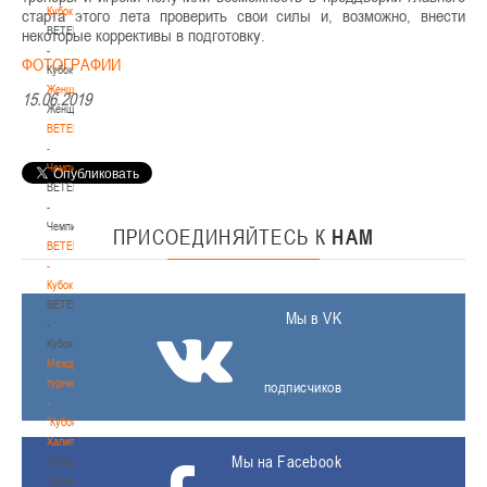
Кубок
старта этого лета проверить свои силы и, возможно, внести
BETERA
некоторые коррективы в подготовку.
-
ФОТОГРАФИИ
Кубок
Женщины
15.06.2019
Женщины
BETERA
-
Чемпионат
BETERA
-
Чемпионат
ПРИСОЕДИНЯЙТЕСЬ
К
НАМ
BETERA
-
Кубок
BETERA
Мы в VK
-
Кубок
Международный
турнир
подписчиков
-
"Кубок
Халипского"
Мы на Facebook
Международный
турнир