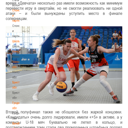
время «Девчата» несколько раз имели возможность как минимум
волонтером
перевести игру в овертайм, но не смогли реализовать ни одной
Спонсоры
атаки – и были вынуждены уступить место в финале
и
соперницам.
партнеры
Спонсоры
и
партнеры
Школы
Школы
Минск
Минск
Минская
обл
Минская
обл
Брестская
обл
Брестская
обл
Гродненская
обл
Второй полуфинал также не обошелся без жаркой концовки.
Гродненская
«Кандидаты» очень долго лидировали, имели «+5» в активе, а у
обл
команды U-18 мяч буквально не летел в кольцо, и
Витебская
подтверждением тому стали два промазанных штрафных подряд