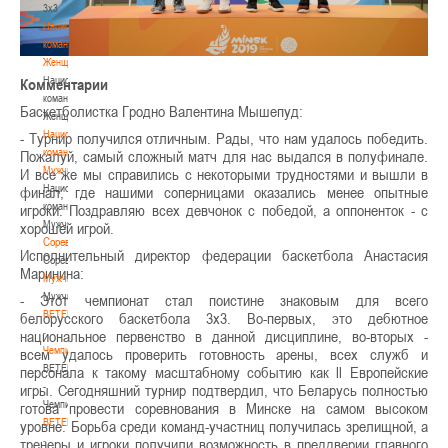
3х3
Национальная
команда.
Женщины
Национальная
Комментарии
команда.
Баскетболистка Гродно Валентина Мышепуд:
Женщины
Национальная
- Турнир получился отличным. Рады, что нам удалось победить.
команда.
Пожалуй, самый сложный матч для нас выдался в полуфинале.
Мужчины
И все же мы справились с некоторыми трудностями и вышли в
Национальная
финал, где нашими соперницами оказались менее опытные
команда.
игроки. Поздравляю всех девчонок с победой, а оппоненток - с
Мужчины
хорошей игрой.
Соревнования
Исполнительный директор федерации баскетбола Анастасия
Соревнования
Маринина:
Мужчины
Мужчины
- Этот чемпионат стал поистине знаковым для всего
BETERA
белорусского баскетбола 3х3. Во-первых, это дебютное
-
национальное первенство в данной дисциплине, во-вторых -
Чемпионат
всем удалось проверить готовность арены, всех служб и
BETERA
персонала к такому масштабному событию как ll Европейские
-
игры. Сегодняшний турнир подтвердил, что Беларусь полностью
Чемпионат
готова
провести соревнования в Минске на самом высоком
BETERA
уровне. Борьба среди команд-участниц получилась зрелищной, а
-
тренеры и игроки получили возможность в преддверии главного