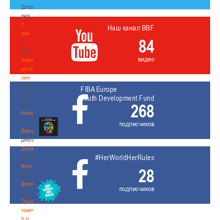
Детская
лига
О
Наш канал BBF
лиге
84
О
лиге
видео
Новости
детской
лиги
Новости
FIBA Europe
детской
Youth Development Fund
268
лиги
Юноши
Юноши
подписчиков
Девушки
Девушки
Документы
#HerWorldHerRules
Документы
Фото
28
Фото
Другие
подписчиков
Другие
Турнир
памяти
В.Н.