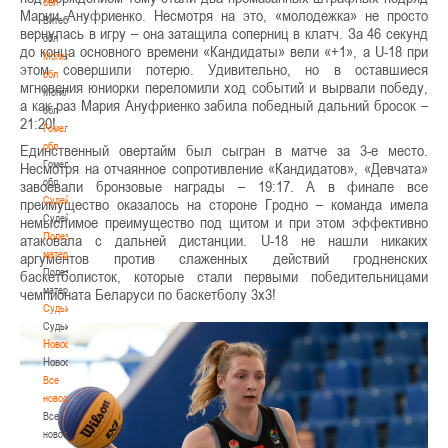
обл
Марии Ануфриенко. Несмотря на это, «молодежка» не просто
Витебская
вернулась в игру – она затащила соперниц в клатч. За 46 секунд
обл
до конца основного времени «Кандидаты» вели «+1», а U-18 при
Могилевская
этом совершили потерю. Удивительно, но в оставшиеся
обл
мгновения юниорки переломили ход событий и вырвали победу,
Могилевская
а как раз Мария Ануфриенко забила победный дальний бросок –
обл
21:20!
Гомельская
обл
Единственный овертайм был сыгран в матче за 3-е место.
Гомельская
Несмотря на отчаянное сопротивление «Кандидатов», «Девчата»
обл
завоевали бронзовые награды – 19:17. А в финале все
Судейство
преимущество оказалось на стороне Гродно – команда имела
Судейство
немыслимое преимущество под щитом и при этом эффективно
Полезные
атаковала с дальней дистанции. U-18 не нашли никаких
материалы
аргументов против слаженных действий гродненских
Полезные
баскетболисток, которые стали первыми победительницами
материалы
чемпионата Беларуси по баскетболу 3х3!
Судьи
Судьи
Новости
Новости
Все
новости
Все
новости