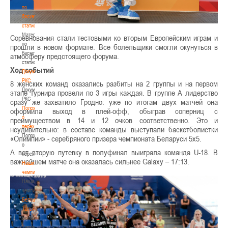
по
баскетбольной
статистике
Материалы
Соревнования стали тестовыми ко вторым Европейским играм и
по
прошли в новом формате. Все болельщики смогли окунуться в
баскетбольной
атмосферу предстоящего форума.
статистике
Ход событий
Документы
РКС
8 женских команд оказались разбиты на 2 группы и на первом
Документы
этапе турнира провели по 3 игры каждая. В группе А лидерство
РКС
сразу же захватило Гродно: уже по итогам двух матчей она
Положение
оформила выход в плей-офф, обыграв соперниц с
о
преимуществом в 14 и 12 очков соответственно. Это и
переходах
неудивительно: в составе команды выступали баскетболистки
Положение
«Олимпии» - серебряного призера чемпионата Беларуси 5х5.
о
А вот вторую путевку в полуфинал выиграла команда U-18. В
переходах
важнейшем матче она оказалась сильнее Galaxy – 17:13.
Наши
чемпионы
Наши
чемпионы
Белошапко
Татьяна
Белошапко
Татьяна