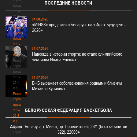
ПОСЛЕДНИЕ
НОВОСТИ
(юноши)
2012-
2013
04.08.2026
гг.р.
«MINSK» представил Беларусь на «Играх Будущего –
Республиканские
2026»
соревнования
(юноши)
2013-
31.07.2026
2014
Навсегда в истории спорта: не стало олимпийского
гг.р.
чемпиона Ивана Едешко
Республиканские
соревнования
(юноши)
2013-
31.07.2026
БФБ выражает соболезнования родным и близким
2014
Михаила Курилика
гг.р.
Республиканские
соревнования
(девушки)
БЕЛОРУССКАЯ
ФЕДЕРАЦИЯ БАСКЕТБОЛА
2012-
2013
гг.р.
Адрес
: Беларусь, г. Минск, пр. Победителей, 23/1 (блок кабинетов
Республиканские
322), 220004
соревнования