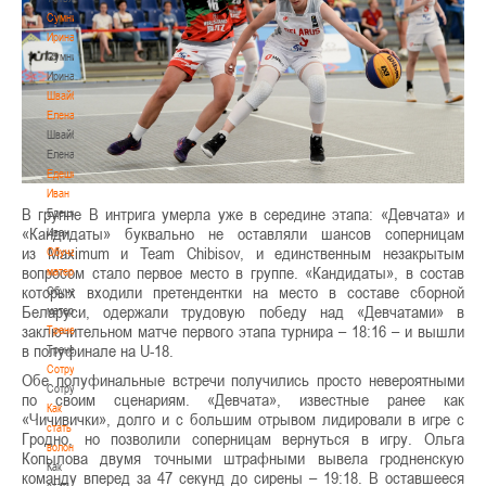
Сумникова
Ирина
Сумникова
Ирина
Швайбович
Елена
Швайбович
Елена
Едешко
Иван
В группе В интрига умерла уже в середине этапа: «Девчата» и
Едешко
«Кандидаты» буквально не оставляли шансов соперницам
Иван
из Maximum и Team Chibisov, и единственным незакрытым
Обучающие
вопросом стало первое место в группе. «Кандидаты», в состав
материалы
которых входили претендентки на место в составе сборной
Обучающие
Беларуси, одержали трудовую победу над «Девчатами» в
материалы
заключительном матче первого этапа турнира – 18:16 – и вышли
Тренерам
в полуфинале на U-18.
Тренерам
Сотрудничество
Обе полуфинальные встречи получились просто невероятными
Сотрудничество
по своим сценариям. «Девчата», известные ранее как
Как
«Чичивички», долго и с большим отрывом лидировали в игре с
стать
Гродно, но позволили соперницам вернуться в игру. Ольга
волонтером
Копылова двумя точными штрафными вывела гродненскую
Как
команду вперед за 47 секунд до сирены – 19:18. В оставшееся
стать