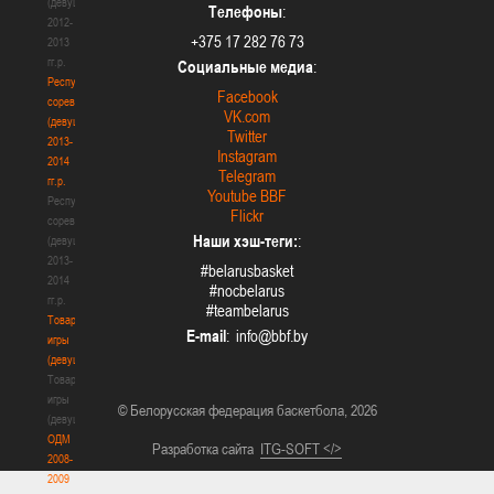
(девушки)
Телефоны
:
2012-
+375 17 282 76 73
2013
гг.р.
Социальные медиа
:
Республиканские
Facebook
соревнования
VK.com
(девушки)
Twitter
2013-
Instagram
2014
Telegram
гг.р.
Youtube BBF
Республиканские
Flickr
соревнования
Наши хэш-теги:
:
(девушки)
2013-
#belarusbasket
2014
#nocbelarus
гг.р.
#teambelarus
Товарищеские
E-mail
:
игры
(девушки)
Товарищеские
игры
© Белорусская федерация баскетбола, 2026
(девушки)
ОДМ
Разработка сайта
ITG-SOFT </>
2008-
2009