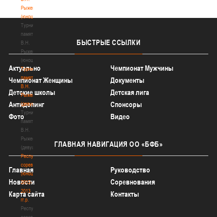
Рыженкова
(юноши)
Турнир
памяти
БЫСТРЫЕ
ССЫЛКИ
В.Н.
Рыженкова
(юноши)
Актуально
Чемпионат Мужчины
Турнир
памяти
Чемпионат Женщины
Документы
В.Н.
Детские школы
Детская лига
Рыженкова
Антидопинг
Спонсоры
(девушки)
Турнир
Фото
Видео
памяти
В.Н.
Рыженкова
ГЛАВНАЯ
НАВИГАЦИЯ ОО «БФБ»
(девушки)
Республиканские
соревнования
Главная
Руководство
(юноши)
Новости
Соревнования
2012-
2013
Карта сайта
Контакты
гг.р.
Республиканские
соревнования