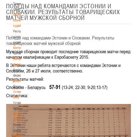
Тренерский
ПОБЕДЫ НАД КОМАНДАМИ ЭСТОНИИ И
совет
СЛОВАКИИ. РЕЗУЛЬТАТЫ ТОВАРИЩЕСКИХ
Республиканская
МАТЧЕЙ МУЖСКОЙ СБОРНОЙ
коллегия
судей
Республиканская
Победы над командами Эстонии и Словакии. Результаты
коллегия
товарищеских матчей мужской сборной
судей
Контакты
Мужская сборная проводит последние товарищеские матчи перед
Контакты
началом квалификации к Евробаскету 2015.
Контакты
В Эстонии наши ребята
федерации
встречаются
с командами Эстонии и
Словакии, 26 и 27 июля, соответственно.
Контакты
федерации
Результаты матчей:
Документы
57-91
Словакия - Беларусь
Документы
(13-24; 22-30; 9-20;13-17)
Устав
Статистика:
БФБ
Устав
БФБ
Регламентирующие
документы
Регламентирующие
документы
Материалы