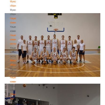
Мужские
сборные
Мужские
сборные
Национальная
команда
Национальная
команда
Национальная
команда
(история)
Национальная
команда
(история)
Женские
сборные
Женские
сборные
Национальная
команда
Национальная
команда
Сборные
3х3
Сборные