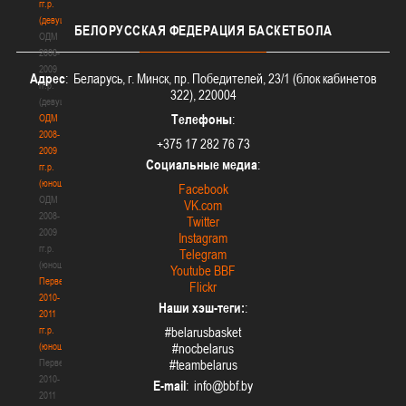
гг.р.
(девушки)
БЕЛОРУССКАЯ
ФЕДЕРАЦИЯ БАСКЕТБОЛА
ОДМ
2008-
2009
Адрес
: Беларусь, г. Минск, пр. Победителей, 23/1 (блок кабинетов
гг.р.
322), 220004
(девушки)
Телефоны
:
ОДМ
2008-
+375 17 282 76 73
2009
Социальные медиа
:
гг.р.
(юноши)
Facebook
ОДМ
VK.com
2008-
Twitter
2009
Instagram
гг.р.
Telegram
(юноши)
Youtube BBF
Первенство
Flickr
2010-
Наши хэш-теги:
:
2011
гг.р.
#belarusbasket
(юноши)
#nocbelarus
Первенство
#teambelarus
2010-
E-mail
:
2011