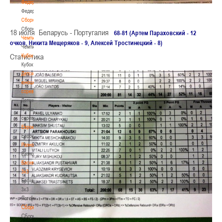
Федерация
Федерация
Сборные
Сборные
18 июля Беларусь - Португалия
68-81 (Артем Параховский - 12
Чемпионат
очков, Никита Мещеряков - 9, Алексей Тростинецкий - 8)
Чемпионат
Статистика
Кубок
Кубок
Детско-
юношеские
соревнования
Детско-
юношеские
соревнования
Еврокубки
Еврокубки
Разное
Разное
Баскетбол
3х3
Баскетбол
3х3
Лого[modid=121]
Сборные
Сборные