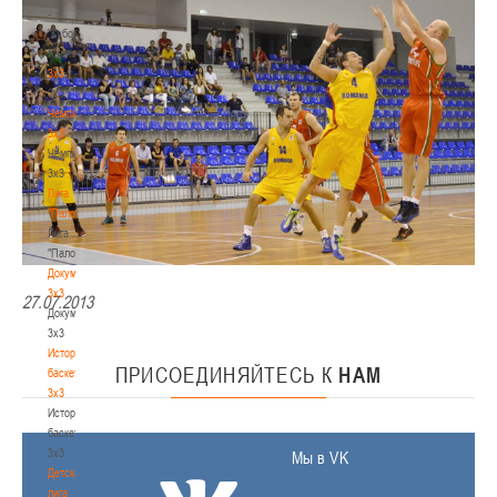
-
"Кубок
Халипского"
3x3
3x3
Чемпионат
3х3
Чемпионат
3х3
Лига
"Палова"
Лига
"Палова"
Документы
3х3
27.07.2013
Документы
3х3
История
ПРИСОЕДИНЯЙТЕСЬ
К
НАМ
баскетбола
3х3
История
баскетбола
3х3
Мы в VK
Детская
лига