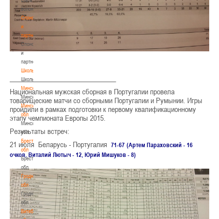
волонтером
Спонсоры
и
партнеры
Спонсоры
и
партнеры
Школы
_______________________________
Школы
Минск
Национальная мужская сборная в Португалии провела
Минск
товарищеские матчи со сборными Португалии и Румынии. Игры
Минская
пройдили в рамках подготовки к первому квалификационному
обл
этапу чемпионата Европы 2015.
Минская
Результаты встреч:
обл
Брестская
21 июля Беларусь - Португалия
71-67
(Артем Параховский - 16
обл
очков, Виталий Лютыч - 12, Юрий Мишуков - 8)
Брестская
обл
Гродненская
обл
Гродненская
обл
Витебская