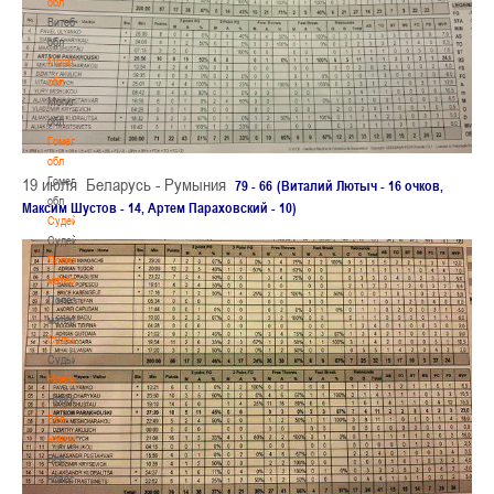
обл
Витебская
обл
Могилевская
обл
Могилевская
обл
Гомельская
обл
Гомельская
19 июля Беларусь - Румыния
79 - 66
(Виталий Лютыч - 16 очков,
обл
Максим Шустов - 14, Артем Параховский - 10)
Судейство
Судейство
Полезные
материалы
Полезные
материалы
Судьи
Судьи
Новости
Новости
Все
новости
Все
новости