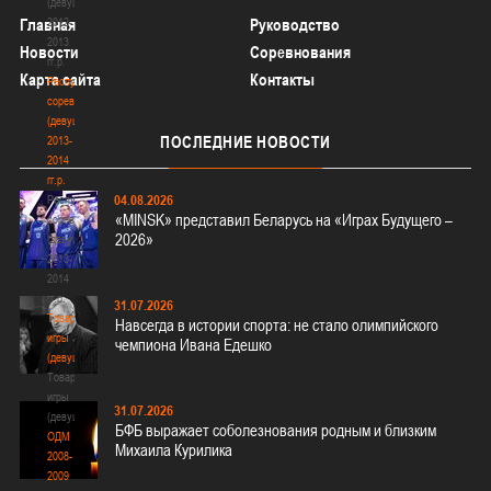
(девушки)
2012-
Главная
Руководство
2013
Новости
Соревнования
гг.р.
Карта сайта
Контакты
Республиканские
соревнования
(девушки)
ПОСЛЕДНИЕ
НОВОСТИ
2013-
2014
гг.р.
04.08.2026
Республиканские
«MINSK» представил Беларусь на «Играх Будущего –
соревнования
2026»
(девушки)
2013-
2014
гг.р.
31.07.2026
Товарищеские
Навсегда в истории спорта: не стало олимпийского
игры
чемпиона Ивана Едешко
(девушки)
Товарищеские
игры
31.07.2026
(девушки)
БФБ выражает соболезнования родным и близким
ОДМ
Михаила Курилика
2008-
2009