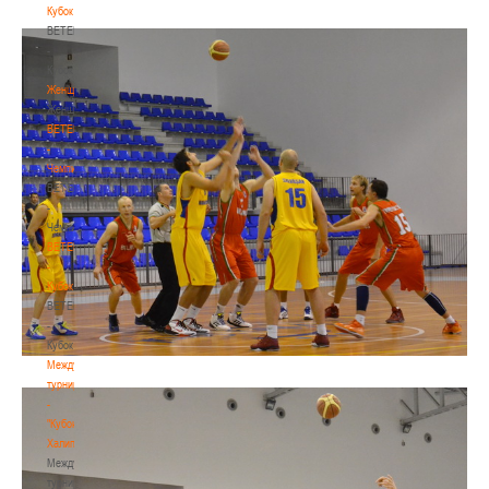
Кубок
BETERA
-
Кубок
Женщины
Женщины
BETERA
-
Чемпионат
BETERA
-
Чемпионат
BETERA
-
Кубок
BETERA
-
Кубок
Международный
турнир
-
"Кубок
Халипского"
Международный
турнир