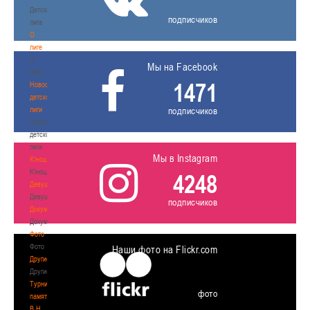
Детская
подписчиков
лига
О
лиге
О
Мы на Facebook
лиге
1471
Новости
детской
лиги
подписчиков
Новости
детской
лиги
Мы в Instagram
Юноши
Юноши
4248
Девушки
Девушки
подписчиков
Документы
Документы
Фото
Фото
Наши фото на Flickr.com
Другие
Другие
Турнир
фото
памяти
В.Н.