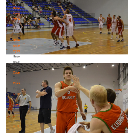
3х3
Национальная
команда.
Женщины
Национальная
команда.
Женщины
Национальная
команда.
Мужчины
Национальная
команда.
Мужчины
Соревнования
Соревнования
Мужчины
Мужчины
BETERA
-
Чемпионат
BETERA
-
Чемпионат
BETERA
-