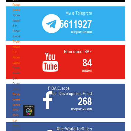
Рыженкова
(юноши)
Мы в Telegram
Турнир
5611927
памяти
В.Н.
Рыженкова
подписчиков
(юноши)
Турнир
памяти
Наш канал BBF
В.Н.
Рыженкова
84
(девушки)
Турнир
видео
памяти
В.Н.
Рыженкова
FIBA Europe
(девушки)
Youth Development Fund
Республиканские
268
соревнования
(юноши)
подписчиков
2012-
2013
гг.р.
Республиканские
#HerWorldHerRules
соревнования