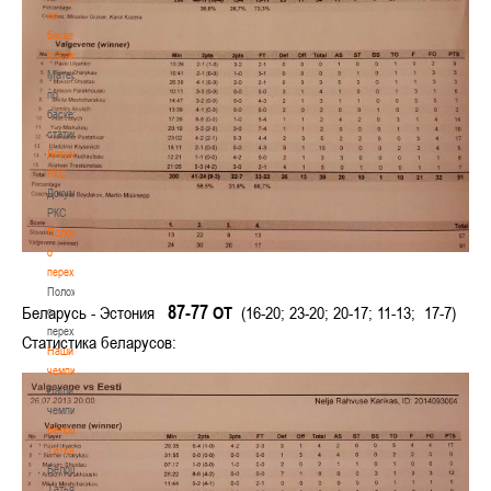
по
баскетбольной
статистике
Материалы
по
баскетбольной
статистике
Документы
РКС
Документы
РКС
Положение
о
переходах
Положение
87-77
Беларусь - Эстония
ОТ
(16-20; 23-20; 20-17; 11-13; 17-7)
о
переходах
Статистика беларусов:
Наши
чемпионы
Наши
чемпионы
Белошапко
Татьяна
Белошапко
Татьяна