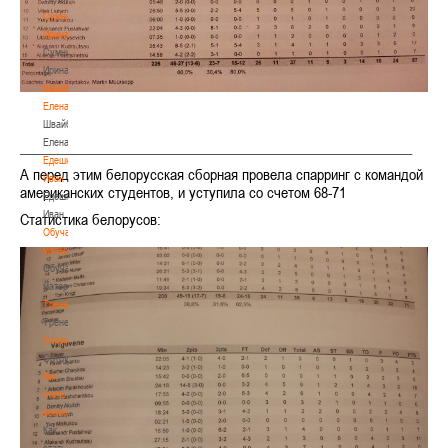
Сумникова
Ирина
Сумникова
Ирина
Швайбович
Елена
Швайбович
Елена
________________________________________________________
Едешко
А перед этим белорусская сборная провела спарринг с командой
Иван
американских студентов, и уступила со счетом 68-71
Едешко
Иван
Статистика белорусов:
Обучающие
материалы
Обучающие
материалы
Тренерам
Тренерам
Сотрудничество
Сотрудничество
Как
стать
волонтером
Как
стать