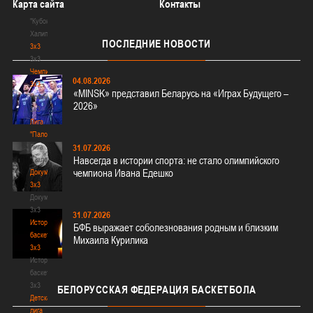
Карта сайта
Контакты
-
"Кубок
Халипского"
ПОСЛЕДНИЕ
НОВОСТИ
3x3
3x3
Чемпионат
04.08.2026
3х3
«MINSK» представил Беларусь на «Играх Будущего –
Чемпионат
2026»
3х3
Лига
"Палова"
Лига
31.07.2026
Навсегда в истории спорта: не стало олимпийского
"Палова"
чемпиона Ивана Едешко
Документы
3х3
Документы
3х3
31.07.2026
История
БФБ выражает соболезнования родным и близким
баскетбола
Михаила Курилика
3х3
История
баскетбола
3х3
БЕЛОРУССКАЯ
ФЕДЕРАЦИЯ БАСКЕТБОЛА
Детская
лига