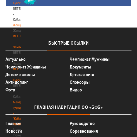
Кубок
BETERA
-
Кубок
Женщины
Женщины
BETERA
-
БЫСТРЫЕ
ССЫЛКИ
Чемпионат
BETERA
-
Актуально
Чемпионат Мужчины
Чемпионат
Чемпионат Женщины
Документы
BETERA
Детские школы
Детская лига
-
Кубок
Антидопинг
Спонсоры
BETERA
Фото
Видео
-
Кубок
Международный
ГЛАВНАЯ
НАВИГАЦИЯ ОО «БФБ»
турнир
-
"Кубок
Главная
Руководство
Халипского"
Международный
Новости
Соревнования
турнир