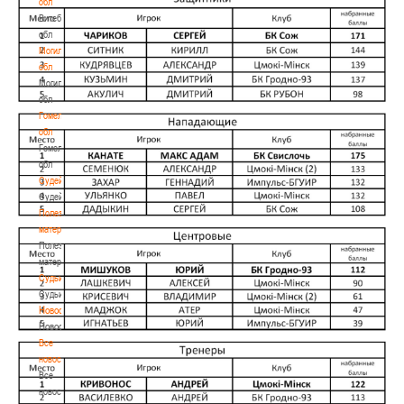
обл
Витебская
обл
Могилевская
обл
Могилевская
обл
Гомельская
обл
Гомельская
обл
Судейство
Судейство
Полезные
материалы
Полезные
материалы
Судьи
Судьи
Новости
Новости
Все
новости
Все
новости