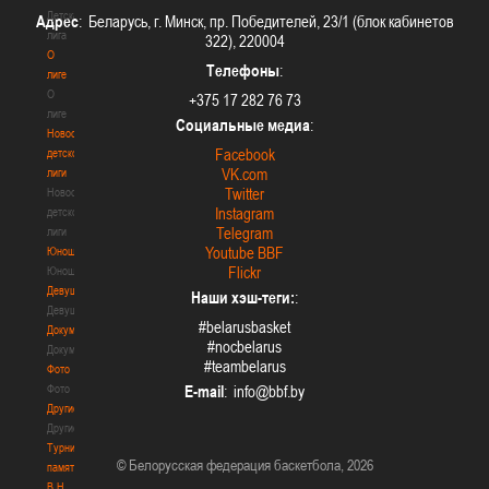
Детская
Адрес
: Беларусь, г. Минск, пр. Победителей, 23/1 (блок кабинетов
лига
322), 220004
О
Телефоны
:
лиге
О
+375 17 282 76 73
лиге
Социальные медиа
:
Новости
Facebook
детской
VK.com
лиги
Twitter
Новости
Instagram
детской
Telegram
лиги
Youtube BBF
Юноши
Flickr
Юноши
Девушки
Наши хэш-теги:
:
Девушки
#belarusbasket
Документы
#nocbelarus
Документы
#teambelarus
Фото
Фото
E-mail
:
Другие
Другие
Турнир
© Белорусская федерация баскетбола, 2026
памяти
В.Н.