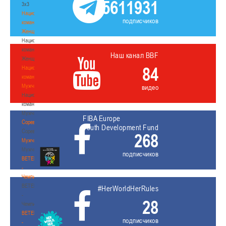
5611931
3х3
Национальная
подписчиков
команда.
Женщины
Национальная
команда.
Наш канал BBF
Женщины
84
Национальная
команда.
Мужчины
видео
Национальная
команда.
Мужчины
FIBA Europe
Соревнования
Youth Development Fund
Соревнования
268
Мужчины
Мужчины
подписчиков
BETERA
-
Чемпионат
BETERA
#HerWorldHerRules
-
28
Чемпионат
BETERA
подписчиков
-