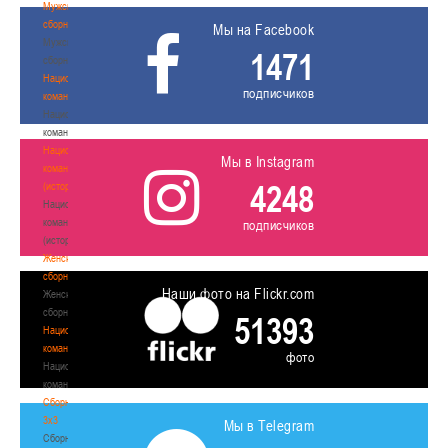
Мужские
сборные
Мы на Facebook
Мужские
1471
сборные
Национальная
подписчиков
команда
Национальная
команда
Национальная
Мы в Instagram
команда
4248
(история)
Национальная
команда
подписчиков
(история)
Женские
сборные
Наши фото на Flickr.com
Женские
сборные
51393
Национальная
команда
фото
Национальная
команда
Сборные
3х3
Мы в Telegram
Сборные