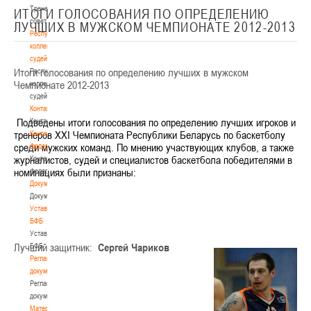
Тренерский
ИТОГИ ГОЛОСОВАНИЯ ПО ОПРЕДЕЛЕНИЮ
совет
ЛУЧШИХ В МУЖСКОМ ЧЕМПИОНАТЕ 2012-2013
Республиканская
коллегия
судей
Итоги голосования по определению лучших в мужском
Республиканская
Чемпионате 2012-2013
коллегия
судей
Контакты
Подведены итоги голосования по определению лучших игроков и
Контакты
тренеров XXI Чемпионата Республики Беларусь по баскетболу
Контакты
среди мужских команд. По мнению участвующих клубов, а также
федерации
журналистов, судей и специалистов баскетбола
победителями
в
Контакты
номинациях были признаны:
федерации
Документы
Документы
Устав
БФБ
Устав
Лучший защитник:
Сергей Чариков
БФБ
Регламентирующие
документы
Регламентирующие
документы
Материалы