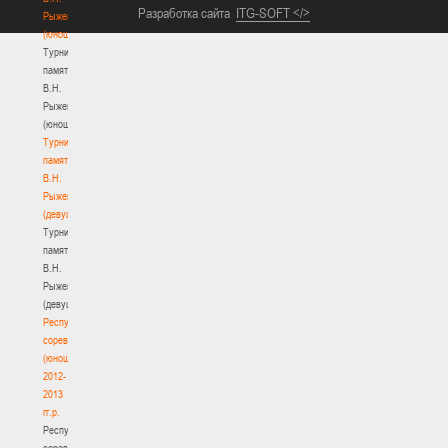
Разработка сайта
ITG-SOFT </>
Рыженкова
(юноши)
Турнир
памяти
В.Н.
Рыженкова
(юноши)
Турнир
памяти
В.Н.
Рыженкова
(девушки)
Турнир
памяти
В.Н.
Рыженкова
(девушки)
Республиканские
соревнования
(юноши)
2012-
2013
гг.р.
Республиканские
соревнования