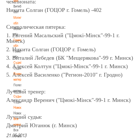
чемпионата:
обл
Витебская
Никита Солган (ГОЦОР г. Гомель) -402
обл
Могилевская
обл
Символическая пятерка:
Могилевская
1. Евгений Масальский ("Цмокi-Miнск"-99-1 г.
обл
Минск)
Гомельская
обл
2. Никита Солган (ГОЦОР г. Гомель)
Гомельская
3. Виталий Лебедев (БК "Мещерякова"-99 г. Минск)
обл
Судейство
4. Алексей Колтун ("Цмокi-Miнск"-99-1 г. Минск)
Судейство
5. Алексей Василенко ("Регион-2010" г. Гродно)
Полезные
материалы
Полезные
Лучший тренер:
материалы
Судьи
Александр Веренич ("Цмокi-Miнск"-99-1 г. Минск)
Судьи
Новости
Новости
Лучший судья:
Все
Дмитрий Юганюк (г. Минск)
новости
Все
21.05.2013
новости