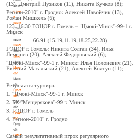
(13), Дмитрий Пузиков (11), Никита Кучков (8);
волонтером
Регион-2010" г. Гродно: Алексей Навойчик (13),
Спонсоры
Роман Мишкель (6);
и
партнеры
123. 16:30 ГОЦОР г. Гомель – "Цмокi-Мiнск"-99-1 г.
Спонсоры
Минск
и
66:91 (15:19,11:19,18:25,22:28)
партнеры
Школы
ГОЦОР г. Гомель: Никита Солган (34), Илья
Школы
Лемешев (20), Алексей Федоровский (6);
Минск
"Цмокi-Мiнск"-99-1 г. Минск: Илья Полоневич (21),
Минск
Евгений Масальский (21), Алексей Колтун (11);
Минская
обл
Минская
Результаты турнира:
обл
Брестская
1. "Цмокi-Мiнск"-99-1 г. Минск
обл
2. БК "Мещерякова"-99 г. Минск
Брестская
обл
3. ГОЦОР г. Гомель
Гродненская
4. Регион-2010" г. Гродно
обл
Гродненская
обл
Самый результативный игрок регулярного
Витебская