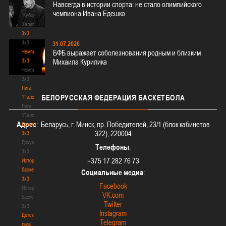
Навсегда в истории спорта: не стало олимпийского
-
чемпиона Ивана Едешко
"Кубок
Халипского"
3x3
3x3
31.07.2026
Чемпионат
БФБ выражает соболезнования родным и близким
3х3
Михаила Курилика
Чемпионат
3х3
Лига
БЕЛОРУССКАЯ
ФЕДЕРАЦИЯ БАСКЕТБОЛА
"Палова"
Лига
"Палова"
Адрес
: Беларусь, г. Минск, пр. Победителей, 23/1 (блок кабинетов
Документы
322), 220004
3х3
Документы
Телефоны
:
3х3
+375 17 282 76 73
История
баскетбола
Социальные медиа
:
3х3
Facebook
История
VK.com
баскетбола
Twitter
3х3
Instagram
Детская
Telegram
лига