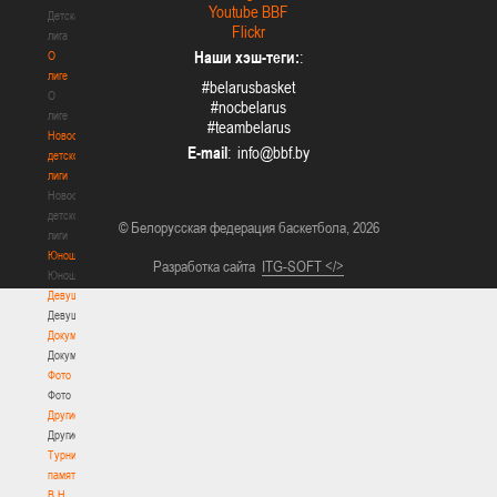
Youtube BBF
Детская
Flickr
лига
Наши хэш-теги:
:
О
лиге
#belarusbasket
О
#nocbelarus
лиге
#teambelarus
Новости
E-mail
:
детской
лиги
Новости
детской
© Белорусская федерация баскетбола, 2026
лиги
Юноши
Разработка сайта
ITG-SOFT </>
Юноши
Девушки
Девушки
Документы
Документы
Фото
Фото
Другие
Другие
Турнир
памяти
В.Н.