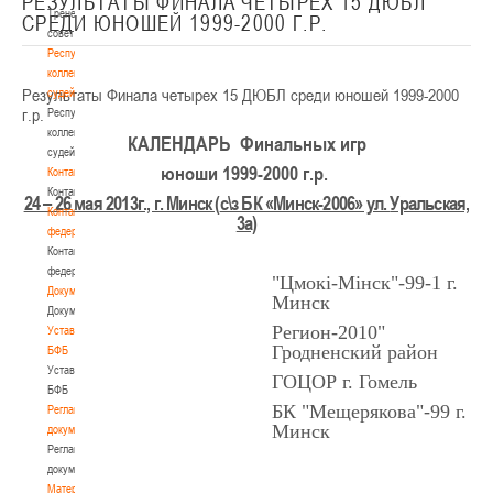
РЕЗУЛЬТАТЫ ФИНАЛА ЧЕТЫРЕХ 15 ДЮБЛ
Тренерский
СРЕДИ ЮНОШЕЙ 1999-2000 Г.Р.
совет
Республиканская
коллегия
Результаты Финала четырех 15 ДЮБЛ среди юношей 1999-2000
судей
г.р.
Республиканская
коллегия
КАЛЕНДАРЬ
Финальных игр
судей
юноши 1999-2000 г.р
.
Контакты
Контакты
24 – 26 мая 2013г., г. Минск (
с\з БК «Минск-2006» ул.
Уральская,
Контакты
3а)
федерации
Контакты
федерации
"Цмокi-Мiнск"-99-1 г.
Документы
Минск
Документы
Регион-2010"
Устав
Гродненский район
БФБ
Устав
ГОЦОР г. Гомель
БФБ
БК "Мещерякова"-99 г.
Регламентирующие
Минск
документы
Регламентирующие
документы
Материалы