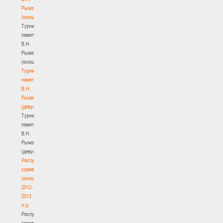
Рыженкова
(юноши)
Турнир
памяти
В.Н.
Рыженкова
(юноши)
Турнир
памяти
В.Н.
Рыженкова
(девушки)
Турнир
памяти
В.Н.
Рыженкова
(девушки)
Республиканские
соревнования
(юноши)
2012-
2013
гг.р.
Республиканские
соревнования