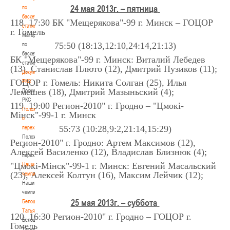
24 мая 2013г. – пятница
по
баскетбольной
118. 17:30 БК "Мещерякова"-99 г. Минск – ГОЦОР
статистике
г. Гомель
Материалы
75:50 (18:13,12:10,24:14,21:13)
по
баскетбольной
БК "Мещерякова"-99 г. Минск: Виталий Лебедев
статистике
(13), Станислав Плюто (12), Дмитрий Пузиков (11);
Документы
ГОЦОР г. Гомель: Никита Солган (25), Илья
РКС
Лемешев (18), Дмитрий Мазыньский (4);
Документы
РКС
119. 19:00 Регион-2010" г. Гродно – "Цмокi-
Положение
Мiнск"-99-1 г. Минск
о
55:73 (10:28,9:2,21:14,15:29)
переходах
Положение
Регион-2010" г. Гродно: Артем Максимов (12),
о
Алексей Василенко (12), Владислав Близнюк (4);
переходах
"Цмокi-Мiнск"-99-1 г. Минск: Евгений Масальский
Наши
(23), Алексей Колтун (16), Максим Лейчик (12);
чемпионы
Наши
чемпионы
25 мая 2013г. – суббота
Белошапко
Татьяна
120. 16:30 Регион-2010" г. Гродно – ГОЦОР г.
Белошапко
Гомель
Татьяна