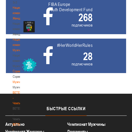
3х3
FIBA Europe
Национальная
Youth Development Fund
команда.
268
Женщины
Национальная
подписчиков
команда.
Женщины
Национальная
#HerWorldHerRules
команда.
Мужчины
28
Национальная
команда.
подписчиков
Мужчины
Соревнования
Соревнования
Мужчины
Мужчины
BETERA
-
Чемпионат
БЫСТРЫЕ
ССЫЛКИ
BETERA
-
Чемпионат
Актуально
Чемпионат Мужчины
BETERA
-
Чемпионат Женщины
Документы