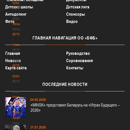
Кубок
Детские школы
Детская лига
BETERA
Антидопинг
-
Спонсоры
Кубок
Фото
Видео
Женщины
Женщины
BETERA
ГЛАВНАЯ
НАВИГАЦИЯ ОО «БФБ»
-
Чемпионат
BETERA
Главная
Руководство
-
Новости
Соревнования
Чемпионат
BETERA
Карта сайта
Контакты
-
Кубок
BETERA
ПОСЛЕДНИЕ
НОВОСТИ
-
Кубок
Международный
04.08.2026
турнир
«MINSK» представил Беларусь на «Играх Будущего –
-
2026»
"Кубок
Халипского"
Международный
31.07.2026
турнир