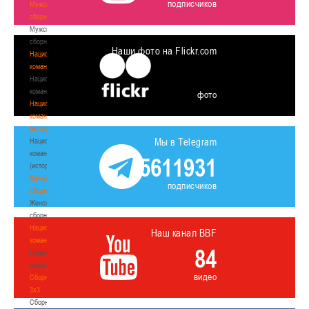
подписчиков
Мужские
сборные
Мужские
сборные
Наши фото на Flickr.com
Национальная
команда
Национальная
команда
фото
Национальная
команда
(история)
Мы в Telegram
Национальная
команда
5611931
(история)
Женские
подписчиков
сборные
Женские
сборные
Национальная
Наш канал BBF
команда
84
Национальная
команда
видео
Сборные
3х3
Сборные