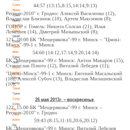
44:57 (13:15,8:15,14:14,9:13)
Сумникова
Ирина
Регион-2010" г. Гродно: Алексей Василенко (12),
Сумникова
Владислав Близнюк (10), Артем Максимов (8);
Ирина
ГОЦОР г. Гомель: Никита Солган (21), Илья
Швайбович
Лемешев (14), Дмитрий Мазыньский (8);
Елена
Швайбович
121. 18:00 БК "Мещерякова"-99 г. Минск – "Цмокi-
Елена
Мiнск"-99-1 г. Минск
Едешко
54:60 (14:12,17:14,9:20,14:14)
Иван
Едешко
БК "Мещерякова"-99 г. Минск: Антон Макаров (15),
Иван
Станислав Плюто (12), Виталий Лебедев (11);
Обучающие
"Цмокi-Мiнск"-99-1 г. Минск: Евгений Масальский
материалы
(18), Алексей Субоч (13), Владислав Милашевский
Обучающие
(10);
материалы
Тренерам
Тренерам
26 мая 2013г. – воскресенье
Сотрудничество
Сотрудничество
122. 15:00 БК "Мещерякова"-99 г. Минск –
Как
Регион-2010" г. Гродно
стать
59:43 (8:15,11:10,20:6,20:12)
волонтером
Как
БК "Мещерякова"-99 г. Минск: Виталий Лебедев
стать