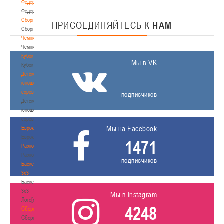
Федерация
Федерация
Сборные
ПРИСОЕДИНЯЙТЕСЬ
К
НАМ
Сборные
Чемпионат
Чемпионат
Кубок
Мы в VK
Кубок
Детско-
юношеские
соревнования
подписчиков
Детско-
юношеские
соревнования
Мы на Facebook
Еврокубки
Еврокубки
1471
Разное
Разное
подписчиков
Баскетбол
3х3
Баскетбол
3х3
Мы в Instagram
Лого[modid=121]
4248
Сборные
Сборные