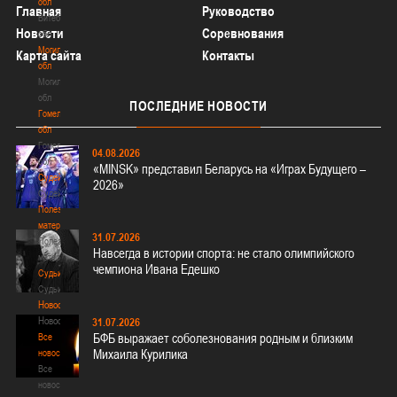
обл
Главная
Руководство
Витебская
Новости
Соревнования
обл
Могилевская
Карта сайта
Контакты
обл
Могилевская
обл
ПОСЛЕДНИЕ
НОВОСТИ
Гомельская
обл
Гомельская
04.08.2026
обл
«MINSK» представил Беларусь на «Играх Будущего –
Судейство
2026»
Судейство
Полезные
материалы
31.07.2026
Полезные
Навсегда в истории спорта: не стало олимпийского
материалы
чемпиона Ивана Едешко
Судьи
Судьи
Новости
Новости
31.07.2026
БФБ выражает соболезнования родным и близким
Все
Михаила Курилика
новости
Все
новости