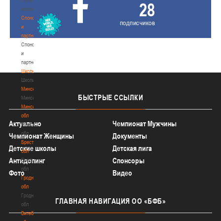
28
волонтером
Спонсоры
подписчиков
и
партнеры
Спонсоры
и
партнеры
Школы
Школы
Минск
БЫСТРЫЕ
ССЫЛКИ
Минск
Минская
обл
Актуально
Чемпионат Мужчины
Минская
обл
Чемпионат Женщины
Документы
Брестская
Детские школы
Детская лига
обл
Антидопинг
Спонсоры
Брестская
обл
Фото
Видео
Гродненская
обл
Гродненская
ГЛАВНАЯ
НАВИГАЦИЯ ОО «БФБ»
обл
Витебская