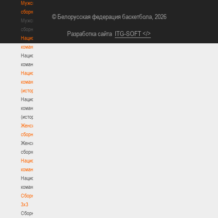
Мужские
сборные
© Белорусская федерация баскетбола, 2026
Мужские
сборные
Разработка сайта
ITG-SOFT </>
Национальная
команда
Национальная
команда
Национальная
команда
(история)
Национальная
команда
(история)
Женские
сборные
Женские
сборные
Национальная
команда
Национальная
команда
Сборные
3х3
Сборные