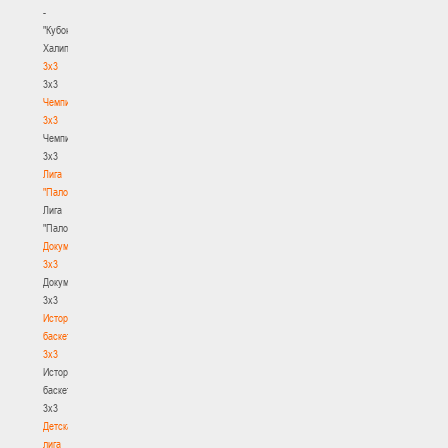
-
"Кубок
Халипского"
3x3
3x3
Чемпионат
3х3
Чемпионат
3х3
Лига
"Палова"
Лига
"Палова"
Документы
3х3
Документы
3х3
История
баскетбола
3х3
История
баскетбола
3х3
Детская
лига