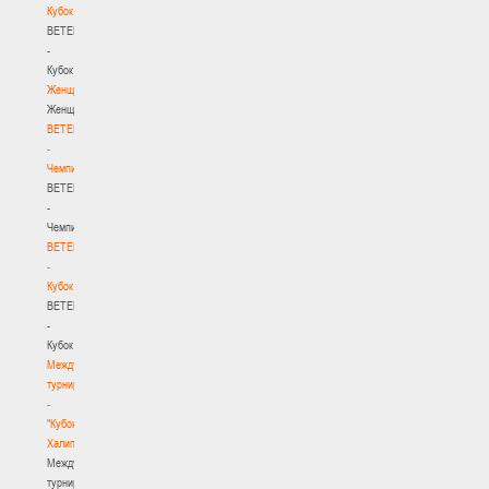
Кубок
BETERA
-
Кубок
Женщины
Женщины
BETERA
-
Чемпионат
BETERA
-
Чемпионат
BETERA
-
Кубок
BETERA
-
Кубок
Международный
турнир
-
"Кубок
Халипского"
Международный
турнир