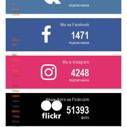
по
подписчиков
баскетбольной
статистике
Материалы
Мы на Facebook
по
баскетбольной
1471
статистике
Документы
подписчиков
РКС
Документы
РКС
Положение
Мы в Instagram
о
4248
переходах
Положение
подписчиков
о
переходах
Наши
чемпионы
Наши фото на Flickr.com
Наши
51393
чемпионы
Белошапко
Татьяна
фото
Белошапко
Татьяна