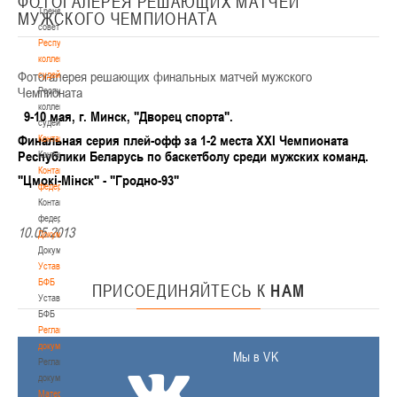
ФОТОГАЛЕРЕЯ РЕШАЮЩИХ МАТЧЕЙ
Тренерский
МУЖСКОГО ЧЕМПИОНАТА
совет
Республиканская
коллегия
Фотогалерея решающих финальных матчей мужского
судей
Чемпионата
Республиканская
коллегия
9-10 мая, г. Минск, "Дворец спорта".
судей
Финальная серия плей-офф за 1-2 места XXI Чемпионата
Контакты
Республики Беларусь по баскетболу среди мужских команд.
Контакты
Контакты
"Цмокi-Мiнск" - "Гродно-93"
федерации
Контакты
федерации
10.05.2013
Документы
Документы
Устав
БФБ
ПРИСОЕДИНЯЙТЕСЬ
К
НАМ
Устав
БФБ
Регламентирующие
документы
Мы в VK
Регламентирующие
документы
Материалы