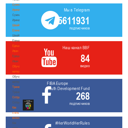
Сумникова
Мы в Telegram
Ирина
Сумникова
5611931
Ирина
Швайбович
подписчиков
Елена
Швайбович
Елена
Едешко
Наш канал BBF
Иван
84
Едешко
Иван
видео
Обучающие
материалы
Обучающие
материалы
FIBA Europe
Тренерам
Youth Development Fund
268
Тренерам
Сотрудничество
Сотрудничество
подписчиков
Как
стать
волонтером
#HerWorldHerRules
Как
стать