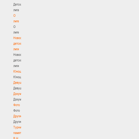
Детская
лига
О
лиге
О
лиге
Новости
детской
лиги
Новости
детской
лиги
Юноши
Юноши
Девушки
Девушки
Документы
Документы
Фото
Фото
Другие
Другие
Турнир
памяти
В.Н.