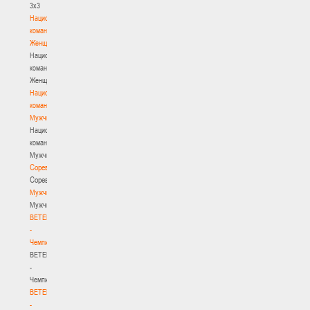
3х3
Национальная
команда.
Женщины
Национальная
команда.
Женщины
Национальная
команда.
Мужчины
Национальная
команда.
Мужчины
Соревнования
Соревнования
Мужчины
Мужчины
BETERA
-
Чемпионат
BETERA
-
Чемпионат
BETERA
-