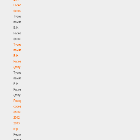
Рыженкова
(юноши)
Турнир
памяти
В.Н.
Рыженкова
(юноши)
Турнир
памяти
В.Н.
Рыженкова
(девушки)
Турнир
памяти
В.Н.
Рыженкова
(девушки)
Республиканские
соревнования
(юноши)
2012-
2013
гг.р.
Республиканские
соревнования