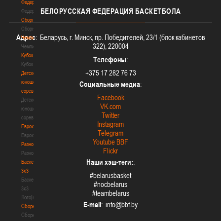
Федерация
БЕЛОРУССКАЯ
ФЕДЕРАЦИЯ БАСКЕТБОЛА
Федерация
Сборные
Сборные
Адрес
: Беларусь, г. Минск, пр. Победителей, 23/1 (блок кабинетов
Чемпионат
322), 220004
Чемпионат
Кубок
Телефоны
:
Кубок
+375 17 282 76 73
Детско-
юношеские
Социальные медиа
:
соревнования
Facebook
Детско-
VK.com
юношеские
Twitter
соревнования
Instagram
Еврокубки
Telegram
Еврокубки
Youtube BBF
Разное
Flickr
Разное
Наши хэш-теги:
:
Баскетбол
3х3
#belarusbasket
Баскетбол
#nocbelarus
3х3
#teambelarus
Лого[modid=121]
E-mail
:
Сборные
Сборные