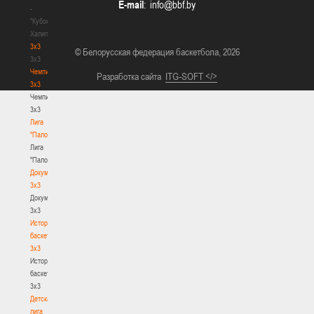
E-mail
:
-
"Кубок
Халипского"
3x3
© Белорусская федерация баскетбола, 2026
3x3
Чемпионат
Разработка сайта
ITG-SOFT </>
3х3
Чемпионат
3х3
Лига
"Палова"
Лига
"Палова"
Документы
3х3
Документы
3х3
История
баскетбола
3х3
История
баскетбола
3х3
Детская
лига