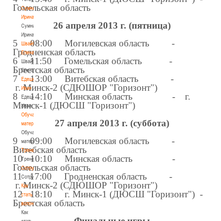
Гомельская область
Сумникова
Ирина
26 апреля 2013 г. (пятница)
Сумникова
Ирина
5 08:00
Могилевская область
-
Швайбович
Гродненская область
Елена
6 11:50
Гомельская область
-
Швайбович
Брестская область
Елена
7 13:00
Витебская область
-
Едешко
г.
Минск-2
(СДЮШОР "Горизонт")
Иван
8 14:10
Минская область
-
г.
Едешко
Минск-1 (ДЮСШ "Горизонт")
Иван
Обучающие
27 апреля 2013 г. (суббота)
материалы
Обучающие
9 09:00
Могилевская область
-
материалы
Витебская область
Тренерам
10 10:10
Минская область
-
Тренерам
Гомельская область
Сотрудничество
11 17:00
Гродненская область
-
Сотрудничество
г.
Минск-2
(СДЮШОР "Горизонт")
Как
12 18:10
г. Минск-1 (ДЮСШ "Горизонт")
-
стать
Брестская область
волонтером
Как
Финальные игры
стать