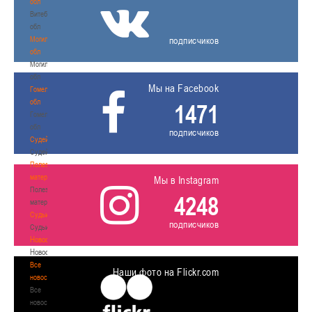
обл
Витебская
обл
Могилевская
подписчиков
обл
Могилевская
обл
Мы на Facebook
Гомельская
обл
1471
Гомельская
обл
подписчиков
Судейство
Судейство
Полезные
материалы
Мы в Instagram
Полезные
4248
материалы
Судьи
подписчиков
Судьи
Новости
Новости
Все
Наши фото на Flickr.com
новости
Все
новости