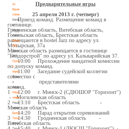
Предварительные игры
по
баскетбольной
25 апреля 2013 г. (четверг)
статистике
Приезд команд. Размещение команд в
Материалы
гостинице.
по
Гродненская область, Витебская область,
баскетбольной
Гомельская область, Брестская область
статистике
размещаются в hostel Jazz по адресу ул.
Документы
Мозырская, 37а
РКС
Минская область размещается в гостинице
Документы
"Белдорстрой" по адресу ул. Кальварийская 37.
РКС
10:00 Прохождение мандатной комиссии
Положение
по допуску команд.
о
11:00 Заседание судейской коллегии
переходах
совместно с
Положение
представителями
о
команд.
переходах
1 12:00 г.
Минск-2
(СДЮШОР "Горизонт")
Наши
-
Могилевская область
чемпионы
2 13:10
Брестская область
-
Наши
Минская область
чемпионы
14:20 Парад открытия соревнований
Белошапко
3 14:30
Гродненская область
-
Татьяна
Витебская область
Белошапко
4 15:40
г. Минск-1 (ДЮСШ "Горизонт")
-
Татьяна