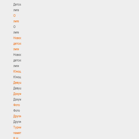
Детская
лига
О
лиге
О
лиге
Новости
детской
лиги
Новости
детской
лиги
Юноши
Юноши
Девушки
Девушки
Документы
Документы
Фото
Фото
Другие
Другие
Турнир
памяти
В.Н.