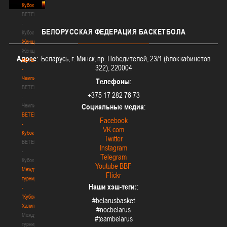
Кубок
BETERA
-
БЕЛОРУССКАЯ
ФЕДЕРАЦИЯ БАСКЕТБОЛА
Кубок
Женщины
Женщины
Адрес
: Беларусь, г. Минск, пр. Победителей, 23/1 (блок кабинетов
BETERA
322), 220004
-
Чемпионат
Телефоны
:
BETERA
+375 17 282 76 73
-
Чемпионат
Социальные медиа
:
BETERA
Facebook
-
VK.com
Кубок
Twitter
BETERA
Instagram
-
Telegram
Кубок
Youtube BBF
Международный
Flickr
турнир
Наши хэш-теги:
:
-
"Кубок
#belarusbasket
Халипского"
#nocbelarus
Международный
#teambelarus
турнир