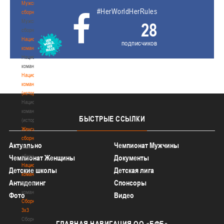
Мужские
#HerWorldHerRules
сборные
Мужские
28
сборные
Национальная
подписчиков
команда
Национальная
команда
Национальная
команда
(история)
Национальная
команда
БЫСТРЫЕ
ССЫЛКИ
(история)
Женские
сборные
Актуально
Чемпионат Мужчины
Женские
сборные
Чемпионат Женщины
Документы
Национальная
Детские школы
Детская лига
команда
Антидопинг
Спонсоры
Национальная
команда
Фото
Видео
Сборные
3х3
Сборные
ГЛАВНАЯ
НАВИГАЦИЯ ОО «БФБ»