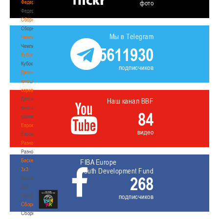
Федерация
фото
Федерация
Сборные
Сборные
Мы в Telegram
Чемпионат
Чемпионат
5611930
Кубок
Кубок
подписчиков
Детско-
юношеские
соревнования
Детско-
Наш канал BBF
юношеские
84
соревнования
Еврокубки
видео
Еврокубки
Разное
Разное
Баскетбол
FIBA Europe
3х3
Youth Development Fund
268
Баскетбол
3х3
Лого[modid=121]
подписчиков
Сборные
Сборные