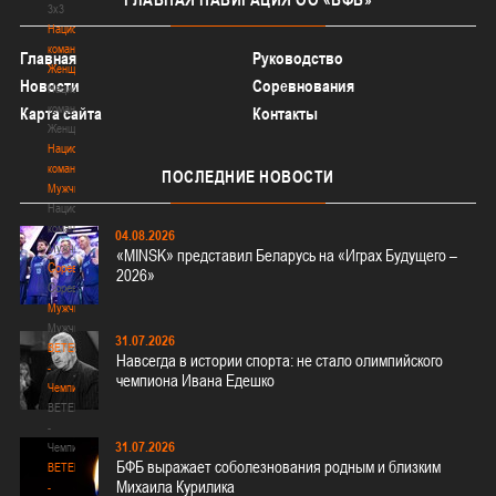
3х3
Национальная
команда.
Главная
Руководство
Женщины
Новости
Соревнования
Национальная
команда.
Карта сайта
Контакты
Женщины
Национальная
команда.
ПОСЛЕДНИЕ
НОВОСТИ
Мужчины
Национальная
команда.
04.08.2026
Мужчины
«MINSK» представил Беларусь на «Играх Будущего –
Соревнования
2026»
Соревнования
Мужчины
Мужчины
31.07.2026
BETERA
Навсегда в истории спорта: не стало олимпийского
-
чемпиона Ивана Едешко
Чемпионат
BETERA
-
31.07.2026
Чемпионат
БФБ выражает соболезнования родным и близким
BETERA
Михаила Курилика
-