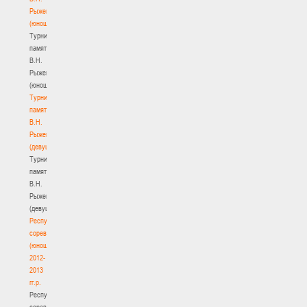
Рыженкова
(юноши)
Турнир
памяти
В.Н.
Рыженкова
(юноши)
Турнир
памяти
В.Н.
Рыженкова
(девушки)
Турнир
памяти
В.Н.
Рыженкова
(девушки)
Республиканские
соревнования
(юноши)
2012-
2013
гг.р.
Республиканские
соревнования