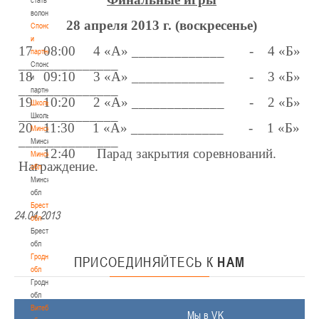
волонтером
28 апреля 2013 г. (воскресенье)
Спонсоры
и
17 08:00 4 «А» _____________ - 4 «Б»
партнеры
______________
Спонсоры
18 09:10 3 «А» _____________ - 3 «Б»
и
______________
партнеры
19 10:20 2 «А» _____________ - 2 «Б»
Школы
______________
Школы
20 11:30 1 «А» _____________ - 1 «Б»
Минск
______________
Минск
12:40
Парад закрытия соревнований.
Минская
Награждение.
обл
Минская
обл
Брестская
24.04.2013
обл
Брестская
обл
Гродненская
ПРИСОЕДИНЯЙТЕСЬ
К
НАМ
обл
Гродненская
обл
Витебская
Мы в VK