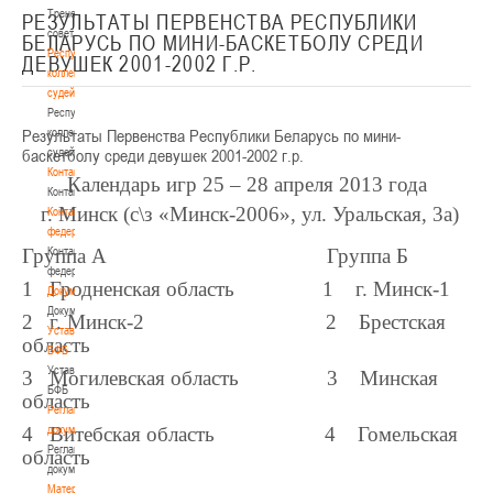
Тренерский
РЕЗУЛЬТАТЫ ПЕРВЕНСТВА РЕСПУБЛИКИ
совет
БЕЛАРУСЬ ПО МИНИ-БАСКЕТБОЛУ СРЕДИ
Республиканская
ДЕВУШЕК 2001-2002 Г.Р.
коллегия
судей
Республиканская
Результаты Первенства Республики Беларусь по мини-
коллегия
баскетболу среди девушек 2001-2002 г.р.
судей
Контакты
Календарь игр 25 – 28 апреля 2013 года
Контакты
г. Минск (с\з «Минск-2006», ул. Уральская, 3а)
Контакты
федерации
Группа А Группа Б
Контакты
федерации
1 Гродненская область 1 г. Минск-1
Документы
Документы
2 г. Минск-2 2 Брестская
Устав
область
БФБ
Устав
3 Могилевская область 3 Минская
БФБ
область
Регламентирующие
4 Витебская область 4 Гомельская
документы
Регламентирующие
область
документы
Материалы