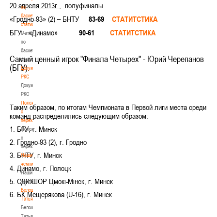
20 апреля 2013г.
, полуфиналы
по
баскетбольной
«Гродно-93» (2) – БНТУ
83-69
СТАТИТСТИКА
статистике
БГУ – «Динамо»
90-61
СТАТИТСТИКА
Материалы
по
баскетбольной
Самый ценный игрок "Финала Четырех" - Юрий Черепанов
статистике
(БГУ).
Документы
РКС
Документы
РКС
Положение
Таким образом, по итогам Чемпионата в Первой лиги места среди
о
команд распределились следующим образом:
переходах
1. БГУ, г. Минск
Положение
о
2. Гродно-93 (2), г. Гродно
переходах
3. БНТУ, г. Минск
Наши
чемпионы
4. Динамо, г. Полоцк
Наши
5. СДЮШОР Цмокi-Мiнск, г. Минск
чемпионы
Белошапко
6. БК Мещерякова (U-16), г. Минск
Татьяна
Белошапко
Татьяна