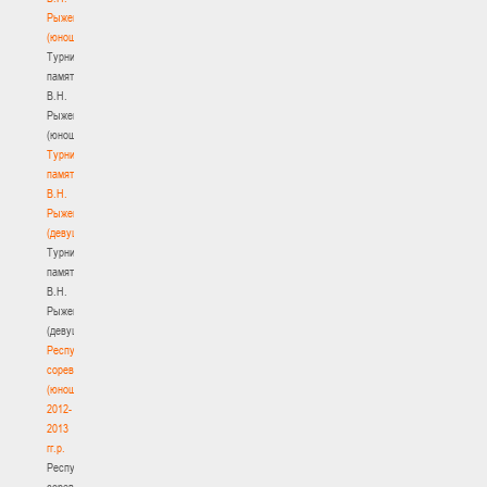
Рыженкова
(юноши)
Турнир
памяти
В.Н.
Рыженкова
(юноши)
Турнир
памяти
В.Н.
Рыженкова
(девушки)
Турнир
памяти
В.Н.
Рыженкова
(девушки)
Республиканские
соревнования
(юноши)
2012-
2013
гг.р.
Республиканские
соревнования