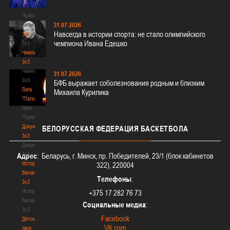
-
"Кубок
31.07.2026
Халипского"
Навсегда в истории спорта: не стало олимпийского
3x3
чемпиона Ивана Едешко
3x3
Чемпионат
3х3
Чемпионат
31.07.2026
3х3
БФБ выражает соболезнования родным и близким
Лига
Михаила Курилика
"Палова"
Лига
"Палова"
Документы
БЕЛОРУССКАЯ
ФЕДЕРАЦИЯ БАСКЕТБОЛА
3х3
Документы
3х3
Адрес
: Беларусь, г. Минск, пр. Победителей, 23/1 (блок кабинетов
История
322), 220004
баскетбола
Телефоны
:
3х3
История
+375 17 282 76 73
баскетбола
Социальные медиа
:
3х3
Facebook
Детская
VK.com
лига