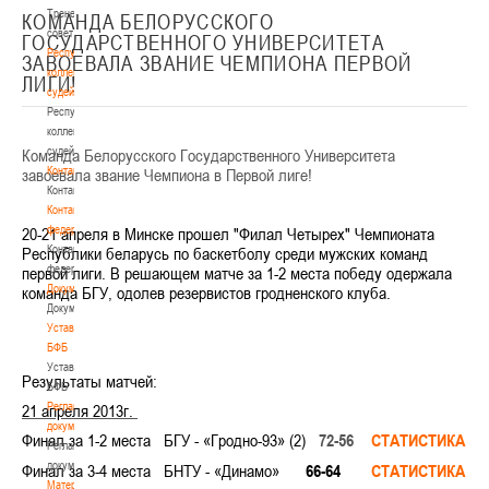
Тренерский
КОМАНДА БЕЛОРУССКОГО
совет
ГОСУДАРСТВЕННОГО УНИВЕРСИТЕТА
Республиканская
ЗАВОЕВАЛА ЗВАНИЕ ЧЕМПИОНА ПЕРВОЙ
коллегия
ЛИГИ!
судей
Республиканская
коллегия
судей
Команда Белорусского Государственного Университета
Контакты
завоевала звание Чемпиона в Первой лиге!
Контакты
Контакты
федерации
20-21 апреля в Минске прошел "Филал Четырех" Чемпионата
Контакты
Республики беларусь по баскетболу среди мужских команд
федерации
первой лиги. В решающем матче за 1-2 места победу одержала
Документы
команда БГУ, одолев резервистов гродненского клуба.
Документы
Устав
БФБ
Устав
Результаты матчей:
БФБ
Регламентирующие
21 апреля 2013г.
документы
Финал за 1-2 места
БГУ
-
«Гродно-93» (2)
72-56
СТАТИСТИКА
Регламентирующие
документы
Финал за 3-4 места
БНТУ -
«Динамо»
66-64
СТАТИСТИКА
Материалы