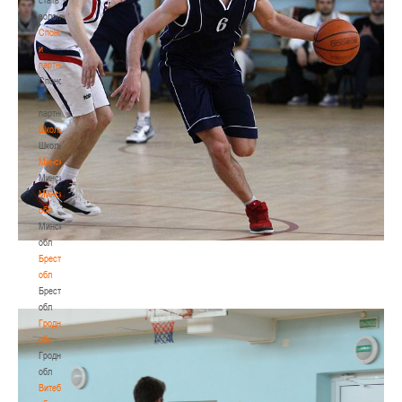
волонтером
Спонсоры
и
партнеры
Спонсоры
и
партнеры
Школы
Школы
Минск
Минск
Минская
обл
Минская
обл
Брестская
обл
Брестская
обл
Гродненская
обл
Гродненская
обл
Витебская