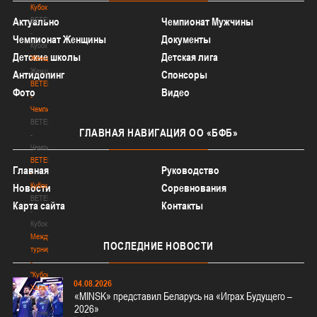
Кубок
BETERA
Актуально
Чемпионат Мужчины
-
Чемпионат Женщины
Документы
Кубок
Детские школы
Детская лига
Женщины
Женщины
Антидопинг
Спонсоры
BETERA
Фото
Видео
-
Чемпионат
BETERA
ГЛАВНАЯ
НАВИГАЦИЯ ОО «БФБ»
-
Чемпионат
BETERA
Главная
Руководство
-
Кубок
Новости
Соревнования
BETERA
Карта сайта
Контакты
-
Кубок
Международный
ПОСЛЕДНИЕ
НОВОСТИ
турнир
-
"Кубок
04.08.2026
Халипского"
«MINSK» представил Беларусь на «Играх Будущего –
Международный
2026»
турнир