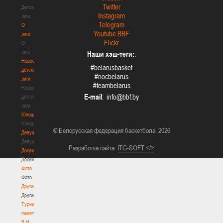
Twitter
Детская
Instagram
лига
Telegram
О
Youtube BBF
лиге
Flickr
О
лиге
Наши хэш-теги:
:
Новости
#belarusbasket
детской
#nocbelarus
лиги
#teambelarus
Новости
E-mail
:
детской
лиги
Юноши
Юноши
© Белорусская федерация баскетбола, 2026
Девушки
Девушки
Разработка сайта
ITG-SOFT </>
Документы
Документы
Фото
Фото
Другие
Другие
Турнир
памяти
В.Н.