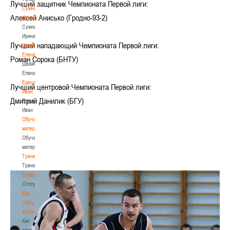
Лучший защитник Чемпионата Первой лиги:
Сумникова
Алексей Анисько (Гродно-93-2)
Ирина
Сумникова
Ирина
Лучший нападающий Чемпионата Первой лиги:
Швайбович
Елена
Роман Сорока (БНТУ)
Швайбович
Елена
Едешко
Лучший центровой Чемпионата Первой лиги:
Иван
Дмитрий Данилик (БГУ)
Едешко
Иван
Обучающие
материалы
Обучающие
материалы
Тренерам
Тренерам
Сотрудничество
Сотрудничество
Как
стать
волонтером
Как
стать