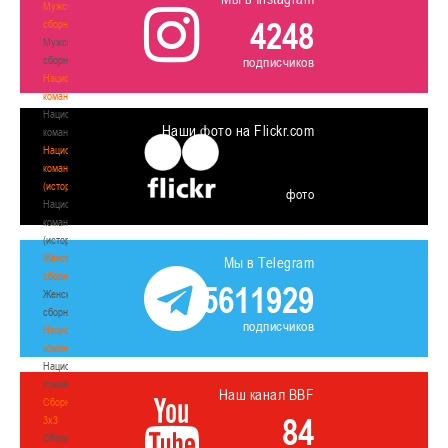
Мужские
4248
сборные
Мужские
сборные
подписчиков
Национальная
команда
Национальная
Наши фото на Flickr.com
команда
Национальная
команда
(история)
фото
Национальная
команда
(история)
Женские
Мы в Telegram
сборные
5611929
Женские
сборные
подписчиков
Национальная
команда
Национальная
команда
Наш канал BBF
Сборные
84
3х3
Сборные