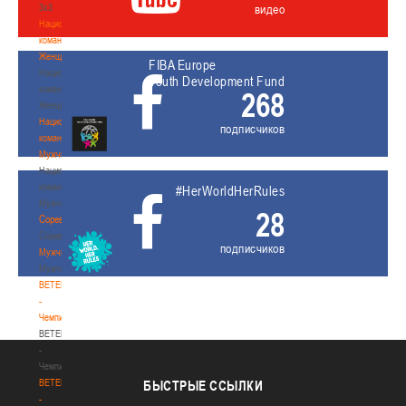
3х3
видео
Национальная
команда.
Женщины
FIBA Europe
Национальная
Youth Development Fund
команда.
268
Женщины
Национальная
подписчиков
команда.
Мужчины
Национальная
команда.
#HerWorldHerRules
Мужчины
28
Соревнования
Соревнования
подписчиков
Мужчины
Мужчины
BETERA
-
Чемпионат
BETERA
-
Чемпионат
BETERA
БЫСТРЫЕ
ССЫЛКИ
-