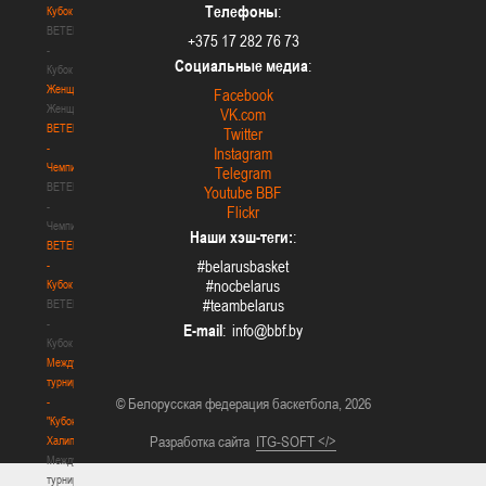
Телефоны
:
Кубок
BETERA
+375 17 282 76 73
-
Социальные медиа
:
Кубок
Женщины
Facebook
Женщины
VK.com
BETERA
Twitter
-
Instagram
Чемпионат
Telegram
BETERA
Youtube BBF
-
Flickr
Чемпионат
Наши хэш-теги:
:
BETERA
#belarusbasket
-
#nocbelarus
Кубок
#teambelarus
BETERA
-
E-mail
:
Кубок
Международный
турнир
-
© Белорусская федерация баскетбола, 2026
"Кубок
Разработка сайта
ITG-SOFT </>
Халипского"
Международный
турнир