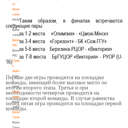
по
баскетбольной
статистике
Материалы
Таким образом, в финалах встречаются
следующие пары:
по
баскетбольной
за 1-2 места «Олимпия» - «Цмок
i
-М
i
нск»
статистике
Документы
за 3-4 места «Горизонт» - БК «Сож-ГГУ»
РКС
за 5-6 места Березина-РЦОР - «Виктория»
Документы
РКС
за 7-8 места БрГУЦОР «Виктория» - РУОР (
U
-
16)
Положение
о
переходах
Первые две игры проводятся на площадке
Положение
команды, имеющей более высокое место по
о
итогам второго этапа. Третья и при
переходах
необходимости четвертая проводится на
Наши
чемпионы
площадке второй команды. В случае равенства
Наши
побед пятая игра проводится на площадке первой
чемпионы
команды.
Белошапко
Татьяна
Белошапко
Татьяна