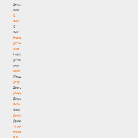
Детская
лига
О
лиге
О
лиге
Новости
детской
лиги
Новости
детской
лиги
Юноши
Юноши
Девушки
Девушки
Документы
Документы
Фото
Фото
Другие
Другие
Турнир
памяти
В.Н.