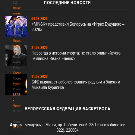
ПОСЛЕДНИЕ
НОВОСТИ
3х3
Национальная
команда.
04.08.2026
Женщины
«MINSK» представил Беларусь на «Играх Будущего –
Национальная
2026»
команда.
Женщины
Национальная
команда.
31.07.2026
Мужчины
Навсегда в истории спорта: не стало олимпийского
Национальная
чемпиона Ивана Едешко
команда.
Мужчины
Соревнования
31.07.2026
Соревнования
БФБ выражает соболезнования родным и близким
Мужчины
Михаила Курилика
Мужчины
BETERA
-
Чемпионат
БЕЛОРУССКАЯ
ФЕДЕРАЦИЯ БАСКЕТБОЛА
BETERA
-
Чемпионат
Адрес
: Беларусь, г. Минск, пр. Победителей, 23/1 (блок кабинетов
BETERA
322), 220004
-