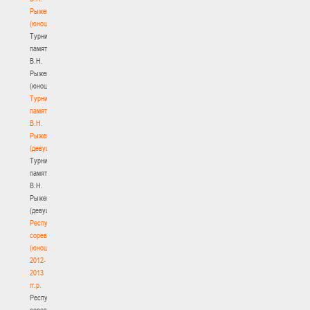
Рыженкова
(юноши)
Турнир
памяти
В.Н.
Рыженкова
(юноши)
Турнир
памяти
В.Н.
Рыженкова
(девушки)
Турнир
памяти
В.Н.
Рыженкова
(девушки)
Республиканские
соревнования
(юноши)
2012-
2013
гг.р.
Республиканские
соревнования