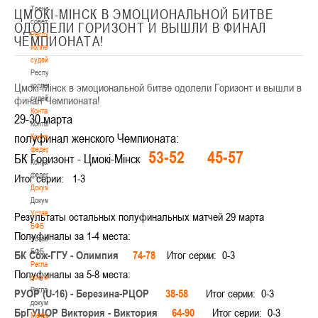
Тренерский
ЦМОКI-МIНСК В ЭМОЦИОНАЛЬНОЙ БИТВЕ
совет
ОДОЛЕЛИ ГОРИЗОНТ И ВЫШЛИ В ФИНАЛ
Республиканская
ЧЕМПИОНАТА!
коллегия
судей
Республиканская
Цмокi-Мiнск в эмоциональной битве одолели Горизонт и вышли в
коллегия
финал Чемпионата!
судей
Контакты
29-30 марта
Контакты
полуфинал женского Чемпионата:
Контакты
федерации
53-52
45-57
БК Горизонт - Цмокi-Мiнск
Контакты
федерации
Итог серии: 1-3
Документы
Документы
Устав
Результаты остальных полуфинальных матчей 29 марта
БФБ
Полуфиналы за 1-4 места:
Устав
БФБ
БК Сож-ГГУ - Олимпия
74-78
Итог серии: 0-3
Регламентирующие
Полуфиналы за 5-8 места:
документы
Регламентирующие
РУОР (U-16) - Березина-РЦОР
38-58
Итог серии: 0-3
документы
БрГУЦОР Виктория - Виктория
64-90
Итог серии: 0-3
Материалы