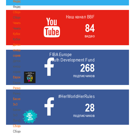
Федерация
Федерация
Сборные
Наш канал BBF
Сборные
Чемпионат
84
Чемпионат
Кубок
видео
Кубок
Детско-
юношеские
FIBA Europe
соревнования
Youth Development Fund
Детско-
268
юношеские
соревнования
подписчиков
Еврокубки
Еврокубки
Разное
Разное
#HerWorldHerRules
Баскетбол
28
3х3
Баскетбол
подписчиков
3х3
Лого[modid=121]
Сборные
Сборные