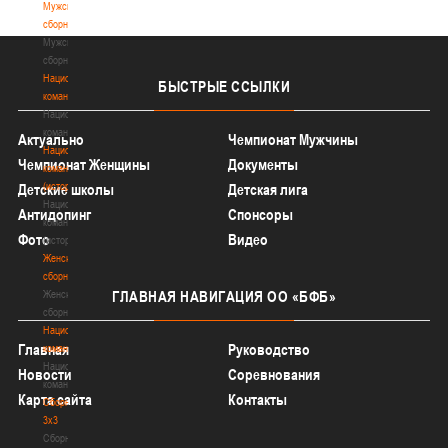
Мужские
сборные
Мужские
сборные
Национальная
БЫСТРЫЕ
ССЫЛКИ
команда
Национальная
команда
Актуально
Чемпионат Мужчины
Национальная
Чемпионат Женщины
Документы
команда
(история)
Детские школы
Детская лига
Национальная
Антидопинг
Спонсоры
команда
Фото
Видео
(история)
Женские
сборные
Женские
ГЛАВНАЯ
НАВИГАЦИЯ ОО «БФБ»
сборные
Национальная
Главная
Руководство
команда
Национальная
Новости
Соревнования
команда
Карта сайта
Контакты
Сборные
3х3
Сборные