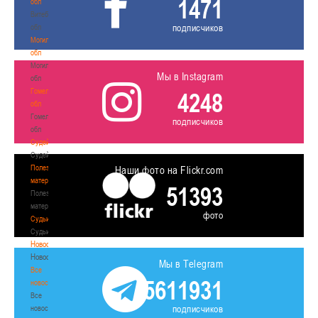
1471
обл
Витебская
подписчиков
обл
Могилевская
обл
Могилевская
Мы в Instagram
обл
Гомельская
4248
обл
Гомельская
подписчиков
обл
Судейство
Судейство
Полезные
Наши фото на Flickr.com
материалы
51393
Полезные
материалы
фото
Судьи
Судьи
Новости
Новости
Мы в Telegram
Все
5611931
новости
Все
подписчиков
новости