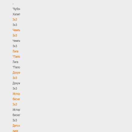
-
"Кубок
Халипского"
3x3
3x3
Чемпионат
3х3
Чемпионат
3х3
Лига
"Палова"
Лига
"Палова"
Документы
3х3
Документы
3х3
История
баскетбола
3х3
История
баскетбола
3х3
Детская
лига