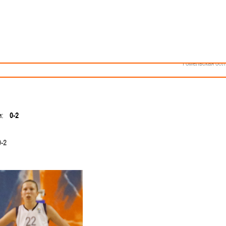
Как стать волонтером
Минск
Спонсоры и партнеры
Минская обл
Брестская обл
овторно обыграл Березину и вышел в полуфинал
Гродненская об
Витебская обл
 Республики Беларусь по баскетболу среди женских команд.
Могилевская об
Гомельская обл
и:
0-2
0-2