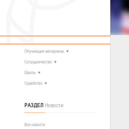
2014 гг.р.
Полезные материалы
Товарищеские игры (девушки)
О федерации
Судьи
ОДМ 2008-2009 гг.р. (девушки)
ОДМ 2008-2009 гг.р. (юноши)
Контакты
л
Первенство 2010-2011 гг.р. (юноши)
Первенство 2011-2012 гг.р. (юноши)
Документы
л
Первенство 2012-2013 гг.р. (юноши)
Наши чемпионы
Обучающие материалы
Сотрудничество
Школы
Судейство
РАЗДЕЛ
Новости
Все новости