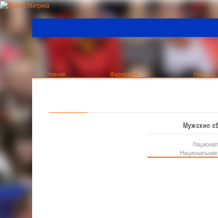
Главная
Федерация
Новости
Актуально
Чемпионат Мужчины
Че
О федерации
Мужчины
Мужские с
Все новости
BETERA - Чемпионат
Общая информация
Национал
BETERA - Кубок
Структура
Национальная 
Руководство
Кубок
Женщины
Тренерский совет
Главная
/
Архив новостей
/
Гомельский "Сож" повторно о
Республиканская коллегия судей
BETERA - Чемпионат
BETERA - Кубок
ГОМЕЛЬСКИЙ "СОЖ" П
Международный турнир - "Кубок Халипского"
Обучающие материалы
ВЫШЕЛ В ПОЛУФИНАЛ