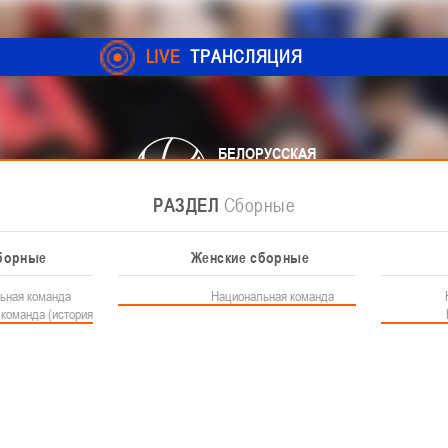
LIVE
ТРАНСЛЯЦИЯ
БЕЛОРУССКАЯ
ФЕДЕРАЦИЯ
БАСКЕТБОЛА
РАЗДЕЛ
РАЗДЕЛ
РАЗДЕЛ
РАЗДЕЛ
Соревнования
Федерация
Сборные
Новости
мпионат Женщины
Документы
Детские школы
Д
борные
Контакты
3x3
Женские сборные
Детская лига
Документы
Федерация
Сборные
ьная команда
Контакты федерации
Чемпионат 3х3
Национальная команда
Устав БФБ
О лиге
команда (история)
Лига "Палова"
Регламентирующие до
Новости детской л
Документы 3х3
Материалы по баскетбольной
Юноши
Детско-юношеские соревнования
Еврокубки
История баскетбола 3х3
Документы РКС
Девушки
быграл Березину и вышел в полуфинал
Положение о перех
Документы
Фото
ОВТОРНО ОБЫГРАЛ БЕРЕЗИНУ
Баскетбол 3х3
Сотрудничество
Школы