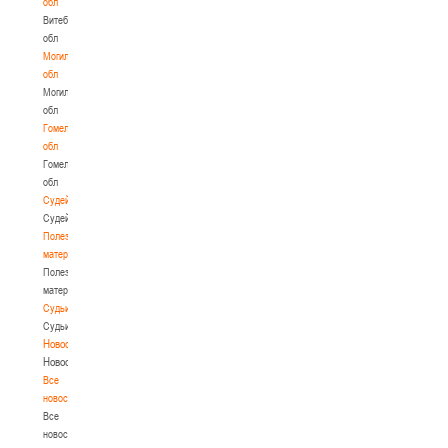
обл
Витебская
обл
Могилевская
обл
Могилевская
обл
Гомельская
обл
Гомельская
обл
Судейство
Судейство
Полезные
материалы
Полезные
материалы
Судьи
Судьи
Новости
Новости
Все
новости
Все
новости