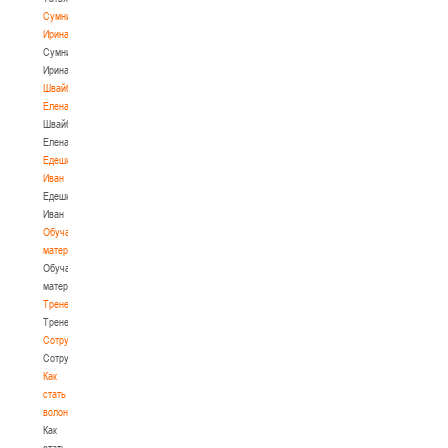
Сумникова
Ирина
Сумникова
Ирина
Швайбович
Елена
Швайбович
Елена
Едешко
Иван
Едешко
Иван
Обучающие
материалы
Обучающие
материалы
Тренерам
Тренерам
Сотрудничество
Сотрудничество
Как
стать
волонтером
Как
стать