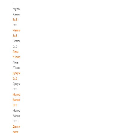
-
"Кубок
Халипского"
3x3
3x3
Чемпионат
3х3
Чемпионат
3х3
Лига
"Палова"
Лига
"Палова"
Документы
3х3
Документы
3х3
История
баскетбола
3х3
История
баскетбола
3х3
Детская
лига