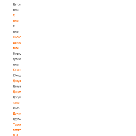
Детская
лига
О
лиге
О
лиге
Новости
детской
лиги
Новости
детской
лиги
Юноши
Юноши
Девушки
Девушки
Документы
Документы
Фото
Фото
Другие
Другие
Турнир
памяти
В.Н.