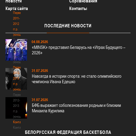
Новости
Соревнования
гг.р.
(юноши)
Карта сайта
Контакты
Первенство
2011-
2012
ПОСЛЕДНИЕ
НОВОСТИ
гг.р.
(юноши)
Первенство
04.08.2026
2011-
«MINSK» представил Беларусь на «Играх Будущего –
2012
2026»
гг.р.
(юноши)
Первенство
31.07.2026
2012-
Навсегда в истории спорта: не стало олимпийского
2013
чемпиона Ивана Едешко
гг.р.
(юноши)
Первенство
31.07.2026
2012-
БФБ выражает соболезнования родным и близким
2013
Михаила Курилика
гг.р.
(юноши)
Контакты
Контакты
БЕЛОРУССКАЯ
ФЕДЕРАЦИЯ БАСКЕТБОЛА