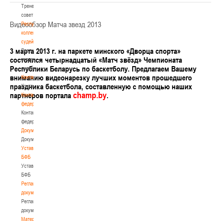
Тренерский
совет
Видеообзор Матча звезд 2013
Республиканская
коллегия
судей
3 марта 2013 г. на паркете минского «Дворца спорта»
Республиканская
состоялся четырнадцатый
«Матч звёзд» Чемпионата
коллегия
Республики Беларусь по баскетболу. Предлагаем Вашему
судей
вниманию видеонарезку лучших моментов прошедшего
Контакты
праздника баскетбола, составленную с помощью наших
Контакты
champ.by
партнеров портала
.
Контакты
федерации
Контакты
федерации
Документы
Документы
Устав
БФБ
Устав
БФБ
Регламентирующие
документы
Регламентирующие
документы
Материалы