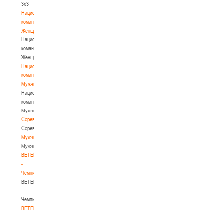
3х3
Национальная
команда.
Женщины
Национальная
команда.
Женщины
Национальная
команда.
Мужчины
Национальная
команда.
Мужчины
Соревнования
Соревнования
Мужчины
Мужчины
BETERA
-
Чемпионат
BETERA
-
Чемпионат
BETERA
-