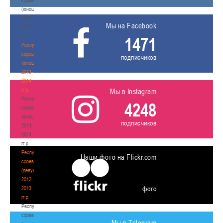
(юноши)
2012-
Мы на Facebook
2013
гг.р.
1471
Республиканские
соревнования
подписчиков
(юноши)
2013-
2014
гг.р.
Мы в Instagram
Республиканские
4248
соревнования
(юноши)
подписчиков
2013-
2014
гг.р.
Республиканские
Наши фото на Flickr.com
соревнования
(девушки)
2012-
фото
2013
гг.р.
Республиканские
соревнования
Мы в Telegram