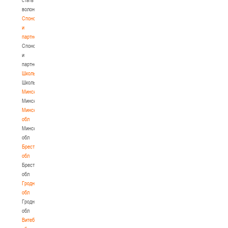
волонтером
Спонсоры
и
партнеры
Спонсоры
и
партнеры
Школы
Школы
Минск
Минск
Минская
обл
Минская
обл
Брестская
обл
Брестская
обл
Гродненская
обл
Гродненская
обл
Витебская