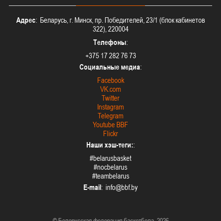
Адрес
: Беларусь, г. Минск, пр. Победителей, 23/1 (блок кабинетов
322), 220004
Телефоны
:
+375 17 282 76 73
Социальные медиа
:
Facebook
VK.com
Twitter
Instagram
Telegram
Youtube BBF
Flickr
Наши хэш-теги:
:
#belarusbasket
#nocbelarus
#teambelarus
E-mail
:
© Белорусская федерация баскетбола, 2026