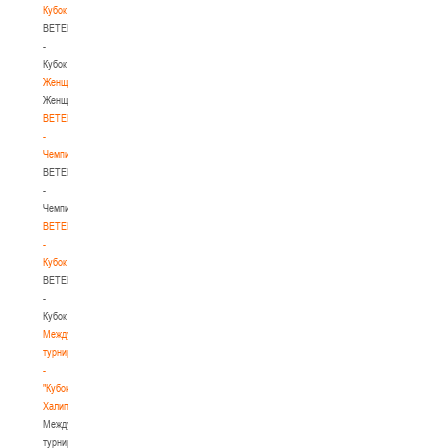
Кубок
BETERA
-
Кубок
Женщины
Женщины
BETERA
-
Чемпионат
BETERA
-
Чемпионат
BETERA
-
Кубок
BETERA
-
Кубок
Международный
турнир
-
"Кубок
Халипского"
Международный
турнир