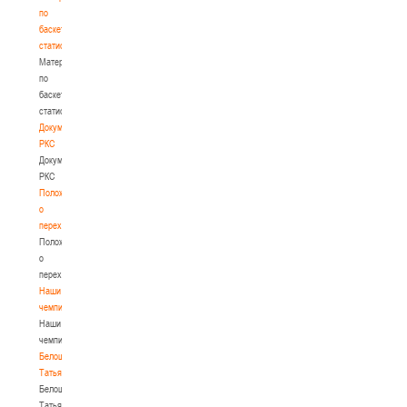
по
баскетбольной
статистике
Материалы
по
баскетбольной
статистике
Документы
РКС
Документы
РКС
Положение
о
переходах
Положение
о
переходах
Наши
чемпионы
Наши
чемпионы
Белошапко
Татьяна
Белошапко
Татьяна