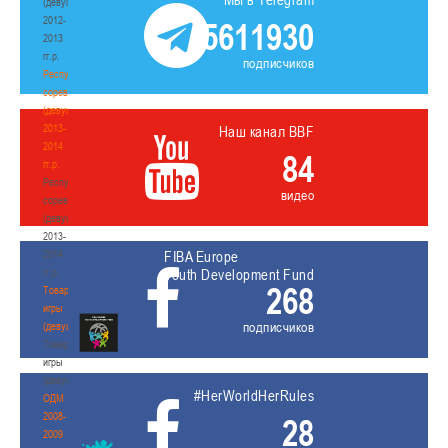
(девушки)
2012-
5611930
2013
гг.р.
подписчиков
Республиканские
соревнования
(девушки)
2013-
Наш канал BBF
2014
84
гг.р.
Республиканские
видео
соревнования
(девушки)
2013-
2014
FIBA Europe
гг.р.
Youth Development Fund
268
Товарищеские
игры
подписчиков
(девушки)
Товарищеские
игры
(девушки)
#HerWorldHerRules
ОДМ
2008-
28
2009