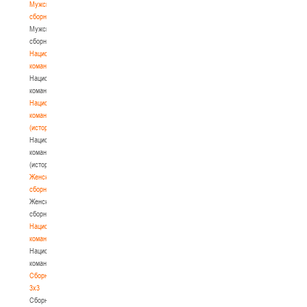
Мужские
сборные
Мужские
сборные
Национальная
команда
Национальная
команда
Национальная
команда
(история)
Национальная
команда
(история)
Женские
сборные
Женские
сборные
Национальная
команда
Национальная
команда
Сборные
3х3
Сборные