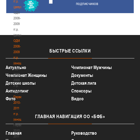
гг.р.
подписчиков
(девушки)
ОДМ
2008-
2009
гг.р.
(девушки)
ОДМ
2008-
БЫСТРЫЕ
ССЫЛКИ
2009
гг.р.
(юноши)
Актуально
Чемпионат Мужчины
ОДМ
Чемпионат Женщины
2008-
Документы
2009
Детские школы
Детская лига
гг.р.
Антидопинг
Спонсоры
(юноши)
Первенство
Фото
Видео
2010-
2011
гг.р.
ГЛАВНАЯ
НАВИГАЦИЯ ОО «БФБ»
(юноши)
Первенство
2010-
Главная
Руководство
2011