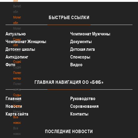
обл
Витебская
обл
БЫСТРЫЕ
ССЫЛКИ
Могилевская
обл
Могилевская
Актуально
Чемпионат Мужчины
обл
Гомельская
Чемпионат Женщины
Документы
обл
Детские школы
Детская лига
Гомельская
Антидопинг
обл
Спонсоры
Судейство
Фото
Видео
Судейство
Полезные
материалы
ГЛАВНАЯ
НАВИГАЦИЯ ОО «БФБ»
Полезные
материалы
Судьи
Главная
Руководство
Судьи
Новости
Соревнования
Новости
Новости
Карта сайта
Контакты
Все
новости
Все
ПОСЛЕДНИЕ
НОВОСТИ
новости