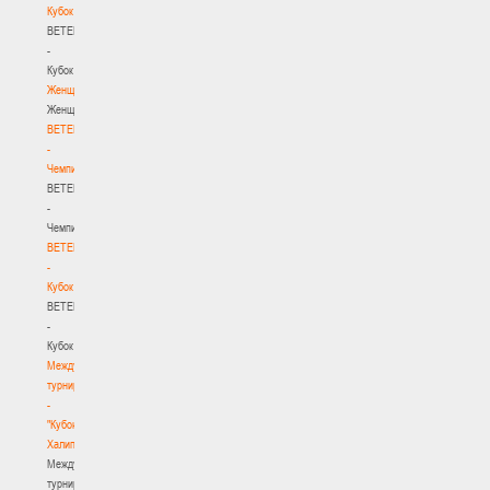
Кубок
BETERA
-
Кубок
Женщины
Женщины
BETERA
-
Чемпионат
BETERA
-
Чемпионат
BETERA
-
Кубок
BETERA
-
Кубок
Международный
турнир
-
"Кубок
Халипского"
Международный
турнир