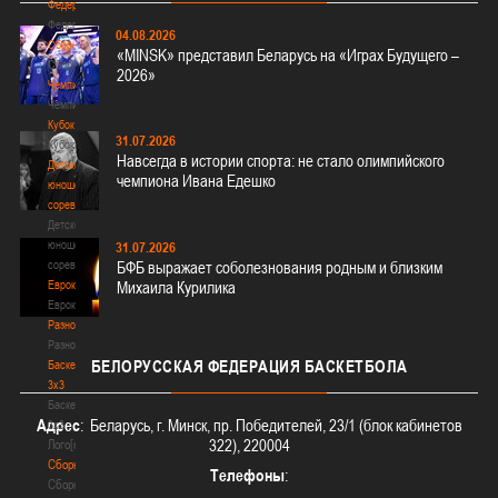
Федерация
Федерация
04.08.2026
Сборные
«MINSK» представил Беларусь на «Играх Будущего –
Сборные
2026»
Чемпионат
Чемпионат
Кубок
31.07.2026
Кубок
Навсегда в истории спорта: не стало олимпийского
Детско-
чемпиона Ивана Едешко
юношеские
соревнования
Детско-
юношеские
31.07.2026
соревнования
БФБ выражает соболезнования родным и близким
Еврокубки
Михаила Курилика
Еврокубки
Разное
Разное
БЕЛОРУССКАЯ
ФЕДЕРАЦИЯ БАСКЕТБОЛА
Баскетбол
3х3
Баскетбол
Адрес
: Беларусь, г. Минск, пр. Победителей, 23/1 (блок кабинетов
3х3
322), 220004
Лого[modid=121]
Сборные
Телефоны
:
Сборные