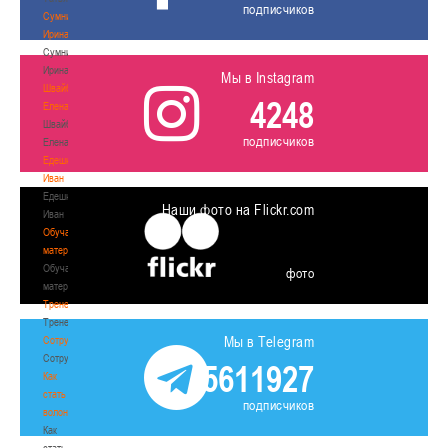
подписчиков
Сумникова
Ирина
Сумникова
Ирина
Мы в Instagram
Швайбович
4248
Елена
Швайбович
подписчиков
Елена
Едешко
Иван
Едешко
Наши фото на Flickr.com
Иван
Обучающие
материалы
Обучающие
фото
материалы
Тренерам
Тренерам
Мы в Telegram
Сотрудничество
Сотрудничество
5611927
Как
стать
подписчиков
волонтером
Как
стать