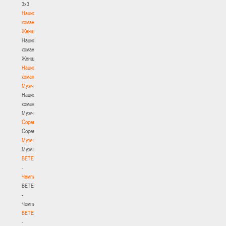
3х3
Национальная
команда.
Женщины
Национальная
команда.
Женщины
Национальная
команда.
Мужчины
Национальная
команда.
Мужчины
Соревнования
Соревнования
Мужчины
Мужчины
BETERA
-
Чемпионат
BETERA
-
Чемпионат
BETERA
-