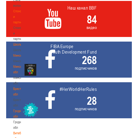
волонтером
Наш канал BBF
Спонсоры
84
и
партнеры
видео
Спонсоры
и
партнеры
Школы
FIBA Europe
Школы
Youth Development Fund
Минск
268
Минск
Минская
подписчиков
обл
Минская
обл
#HerWorldHerRules
Брестская
обл
28
Брестская
обл
подписчиков
Гродненская
обл
Гродненская
обл
Витебская