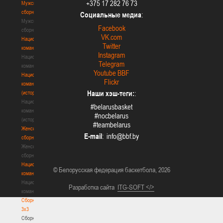
+375 17 282 76 73
Мужские
сборные
Социальные медиа
:
Мужские
Facebook
сборные
VK.com
Национальная
Twitter
команда
Instagram
Национальная
Telegram
команда
Youtube BBF
Национальная
Flickr
команда
Наши хэш-теги:
:
(история)
Национальная
#belarusbasket
команда
#nocbelarus
(история)
#teambelarus
Женские
E-mail
:
сборные
Женские
сборные
Национальная
© Белорусская федерация баскетбола, 2026
команда
Национальная
Разработка сайта
ITG-SOFT </>
команда
Сборные
3х3
Сборные