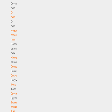
Детская
лига
О
лиге
О
лиге
Новости
детской
лиги
Новости
детской
лиги
Юноши
Юноши
Девушки
Девушки
Документы
Документы
Фото
Фото
Другие
Другие
Турнир
памяти
В.Н.