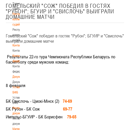
Тренерский
ГОМЕЛЬСКИЙ "СОЖ" ПОБЕДИЛ В ГОСТЯХ
совет
"РУБОН"; БГУИР И "СВИСЛОЧЬ" ВЫИГРАЛИ
Республиканская
ДОМАШНИЕ МАТЧИ
коллегия
судей
Республиканская
Гомельский "Сож" победил в гостях "Рубон"; БГУИР и "Свислочь"
коллегия
выиграли домашние матчи
судей
Контакты
Контакты
Результаты 22-го тура Чемпионата Республики Беларусь по
Контакты
баскетболу среди мужских команд:
федерации
Контакты
федерации
Документы
Документы
8 февраля
Устав
БФБ
Устав
БК Свислочь - Цмокi-Мiнск (2)
74-69
БФБ
БК Рубон - БК Сож
Регламентирующие
69-77
документы
Импульс-БГУИР - БК Борисфен
79-65
Регламентирующие
документы
Материалы