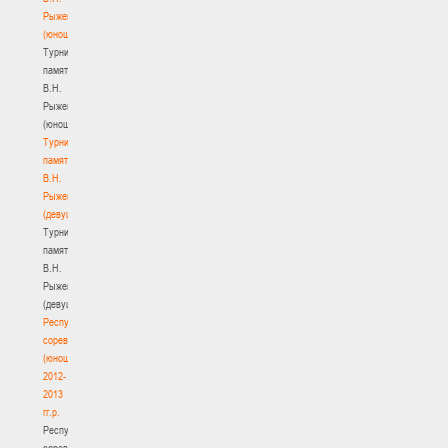
Рыженкова
(юноши)
Турнир
памяти
В.Н.
Рыженкова
(юноши)
Турнир
памяти
В.Н.
Рыженкова
(девушки)
Турнир
памяти
В.Н.
Рыженкова
(девушки)
Республиканские
соревнования
(юноши)
2012-
2013
гг.р.
Республиканские
соревнования