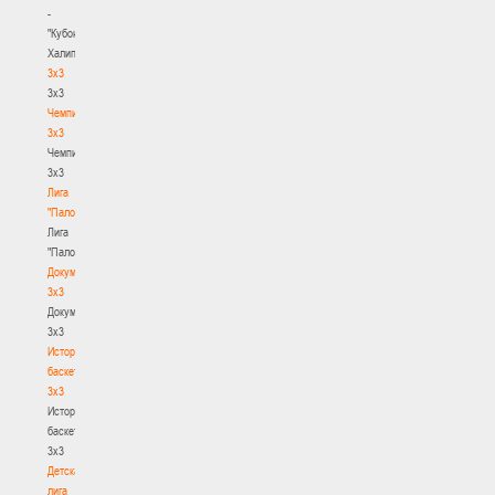
-
"Кубок
Халипского"
3x3
3x3
Чемпионат
3х3
Чемпионат
3х3
Лига
"Палова"
Лига
"Палова"
Документы
3х3
Документы
3х3
История
баскетбола
3х3
История
баскетбола
3х3
Детская
лига