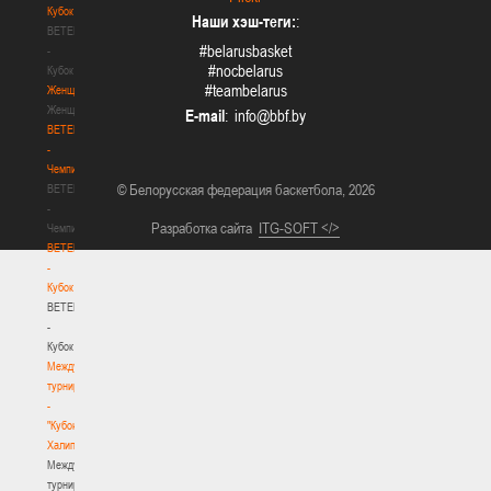
Кубок
Наши хэш-теги:
:
BETERA
#belarusbasket
-
#nocbelarus
Кубок
#teambelarus
Женщины
Женщины
E-mail
:
BETERA
-
Чемпионат
© Белорусская федерация баскетбола, 2026
BETERA
-
Разработка сайта
ITG-SOFT </>
Чемпионат
BETERA
-
Кубок
BETERA
-
Кубок
Международный
турнир
-
"Кубок
Халипского"
Международный
турнир