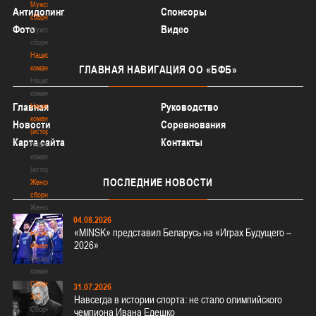
Мужские
Антидопинг
Спонсоры
сборные
Фото
Видео
Мужские
сборные
Национальная
команда
ГЛАВНАЯ
НАВИГАЦИЯ ОО «БФБ»
Национальная
команда
Главная
Руководство
Национальная
команда
Новости
Соревнования
(история)
Карта сайта
Контакты
Национальная
команда
(история)
ПОСЛЕДНИЕ
НОВОСТИ
Женские
сборные
Женские
04.08.2026
сборные
«MINSK» представил Беларусь на «Играх Будущего –
Национальная
2026»
команда
Национальная
команда
Сборные
31.07.2026
3х3
Навсегда в истории спорта: не стало олимпийского
Сборные
чемпиона Ивана Едешко