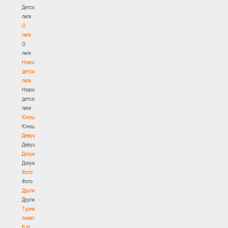
Детская
лига
О
лиге
О
лиге
Новости
детской
лиги
Новости
детской
лиги
Юноши
Юноши
Девушки
Девушки
Документы
Документы
Фото
Фото
Другие
Другие
Турнир
памяти
В.Н.