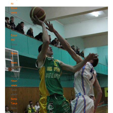
по
баскетбольной
статистике
Материалы
по
баскетбольной
статистике
Документы
РКС
Документы
РКС
Положение
о
переходах
Положение
о
переходах
Наши
чемпионы
Наши
чемпионы
Белошапко
Татьяна
Белошапко
Татьяна