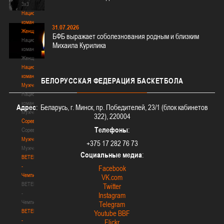
3х3
Национальная
команда.
31.07.2026
Женщины
БФБ выражает соболезнования родным и близким
Национальная
Михаила Курилика
команда.
Женщины
Национальная
команда.
БЕЛОРУССКАЯ
ФЕДЕРАЦИЯ БАСКЕТБОЛА
Мужчины
Национальная
команда.
Адрес
: Беларусь, г. Минск, пр. Победителей, 23/1 (блок кабинетов
Мужчины
322), 220004
Соревнования
Телефоны
:
Соревнования
Мужчины
+375 17 282 76 73
Мужчины
Социальные медиа
:
BETERA
-
Facebook
Чемпионат
VK.com
BETERA
Twitter
-
Instagram
Чемпионат
Telegram
BETERA
Youtube BBF
-
Flickr