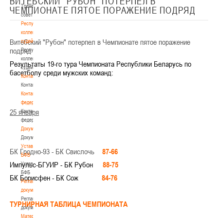
ВИТЕБСКИЙ "РУБОН" ПОТЕРПЕЛ В
Тренерский
ЧЕМПИОНАТЕ ПЯТОЕ ПОРАЖЕНИЕ ПОДРЯД
совет
Республиканская
коллегия
Витебский "Рубон" потерпел в Чемпионате пятое поражение
судей
подряд
Республиканская
коллегия
Результаты 19-го тура Чемпионата Республики Беларусь по
судей
басетболу среди мужских команд:
Контакты
Контакты
Контакты
федерации
25 января
Контакты
федерации
Документы
Документы
Устав
БК Гродно-93 - БК Свислочь
87-66
БФБ
Импульс-БГУИР - БК Рубон
88-75
Устав
БФБ
БК Борисфен - БК Сож
84-76
Регламентирующие
документы
Регламентирующие
ТУРНИРНАЯ ТАБЛИЦА ЧЕМПИОНАТА
документы
Материалы