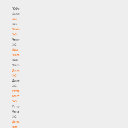
-
"Кубок
Халипского"
3x3
3x3
Чемпионат
3х3
Чемпионат
3х3
Лига
"Палова"
Лига
"Палова"
Документы
3х3
Документы
3х3
История
баскетбола
3х3
История
баскетбола
3х3
Детская
лига