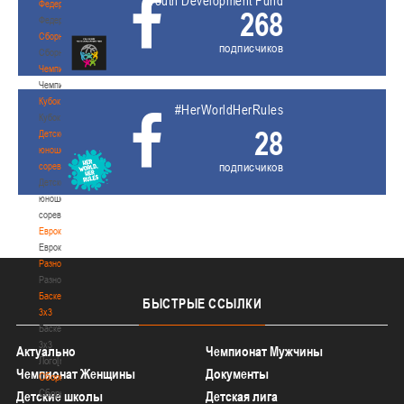
Youth Development Fund
Федерация
268
Федерация
Сборные
подписчиков
Сборные
Чемпионат
Чемпионат
Кубок
#HerWorldHerRules
Кубок
28
Детско-
юношеские
подписчиков
соревнования
Детско-
юношеские
соревнования
Еврокубки
Еврокубки
Разное
Разное
Баскетбол
БЫСТРЫЕ
ССЫЛКИ
3х3
Баскетбол
3х3
Актуально
Чемпионат Мужчины
Лого[modid=121]
Чемпионат Женщины
Документы
Сборные
Сборные
Детские школы
Детская лига