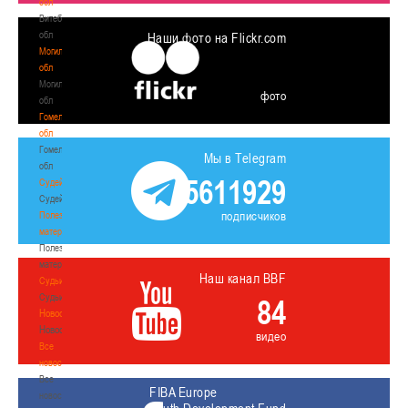
обл
Витебская
обл
Наши фото на Flickr.com
Могилевская
обл
Могилевская
фото
обл
Гомельская
обл
Гомельская
Мы в Telegram
обл
5611929
Судейство
Судейство
подписчиков
Полезные
материалы
Полезные
материалы
Наш канал BBF
Судьи
Судьи
84
Новости
Новости
видео
Все
новости
Все
FIBA Europe
новости