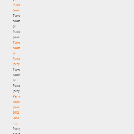
Рыженкова
(юноши)
Турнир
памяти
В.Н.
Рыженкова
(юноши)
Турнир
памяти
В.Н.
Рыженкова
(девушки)
Турнир
памяти
В.Н.
Рыженкова
(девушки)
Республиканские
соревнования
(юноши)
2012-
2013
гг.р.
Республиканские
соревнования