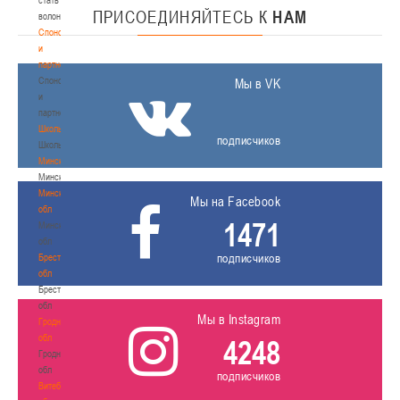
ПРИСОЕДИНЯЙТЕСЬ
К
НАМ
волонтером
Спонсоры
и
партнеры
Спонсоры
Мы в VK
и
партнеры
Школы
подписчиков
Школы
Минск
Минск
Минская
Мы на Facebook
обл
1471
Минская
обл
подписчиков
Брестская
обл
Брестская
обл
Мы в Instagram
Гродненская
обл
4248
Гродненская
обл
подписчиков
Витебская