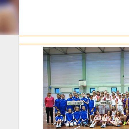
ЛЕТ.
Тренерам
В Бресте состоится международный турнир «Надежды»
С 12 по 14 января в спортивном зале СК «Викт
года рождения.