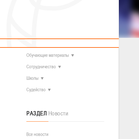
2014 гг.р.
Полезные материалы
Товарищеские игры (девушки)
О федерации
Судьи
ОДМ 2008-2009 гг.р. (девушки)
ОДМ 2008-2009 гг.р. (юноши)
Контакты
л
Первенство 2010-2011 гг.р. (юноши)
Первенство 2011-2012 гг.р. (юноши)
Документы
л
Первенство 2012-2013 гг.р. (юноши)
1 - 2002
Наши чемпионы
Обучающие материалы
Сотрудничество
Школы
Судейство
РАЗДЕЛ
Новости
Все новости