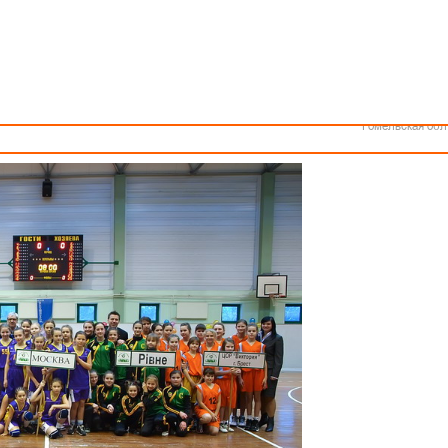
Как стать волонтером
Минск
Спонсоры и партнеры
Минская обл
Брестская обл
Гродненская об
Витебская обл
 по баскетболу среди девочек 10-12 лет.
Могилевская об
ория» проходил международный турнир по баскетболу среди девочек 200
Гомельская обл