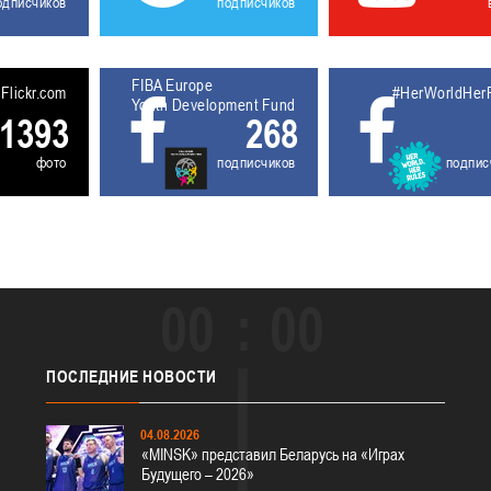
одписчиков
подписчиков
FIBA Europe
5611931
Flickr.com
#HerWorldHer
Youth Development Fund
1393
268
фото
подписчиков
подпис
00
00
ПОСЛЕДНИЕ
НОВОСТИ
04.08.2026
«MINSK» представил Беларусь на «Играх
Будущего – 2026»