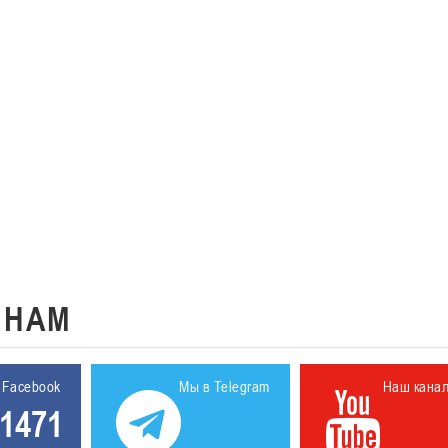
К
НАМ
 Facebook
Мы в Telegram
Наш кана
1471