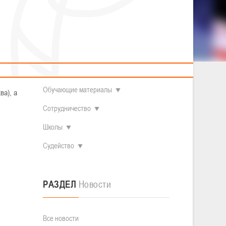
2014 гг.р.
Полезные материалы
Товарищеские игры (девушки)
О федерации
Судьи
ОДМ 2008-2009 гг.р. (девушки)
ОДМ 2008-2009 гг.р. (юноши)
Контакты
л
Первенство 2010-2011 гг.р. (юноши)
Первенство 2011-2012 гг.р. (юноши)
Документы
л
нный
Первенство 2012-2013 гг.р. (юноши)
Наши чемпионы
Обучающие материалы
а), а
Сотрудничество
Школы
Судейство
РАЗДЕЛ
Новости
Все новости