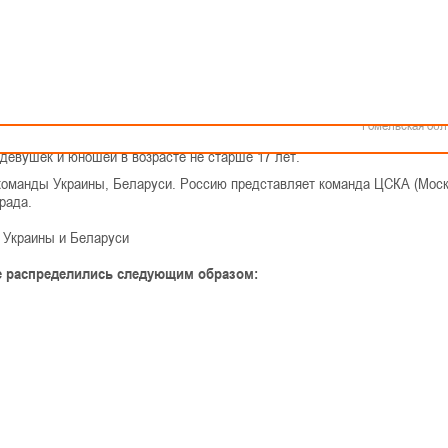
Как стать волонтером
Минск
Спонсоры и партнеры
Минская обл
Брестская обл
рнир по баскетболу на Кубок А.Я. Гомельского
Гродненская об
Витебская обл
Могилевская об
ой области в спортивном комплексе «Знамя» состоялся восьмой традицио
Гомельская обл
сандра Яковлевича Гомельского для молодежных команд.
девушек и юношей в возрасте не старше 17 лет.
команды Украины, Беларуси. Россию представляет команда ЦСКА (Москв
рада.
 Украины и Беларуси
це распределились следующим образом: