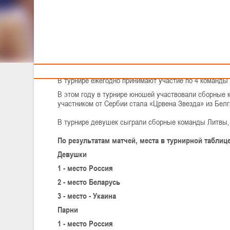
Тренерам
16-18 ноября в Ногинске состоится Международный ту
С 16 по 18 ноября 2012 года в г. Ногинске Московск
Международный турнир по баскетболу на Кубок Алек
В турнире ежегодно принимают участие по 4 команды 
В этом году в турнире юношей участвовали сборные 
участником от Сербии стала «Црвена Звезда» из Белг
В турнире девушек сыграли сборные команды Литвы,
По результатам матчей, места в турнирной табли
Девушки
1 - место Россия
2 - место Беларусь
3 - место - Укаина
Парни
1 - место Россия