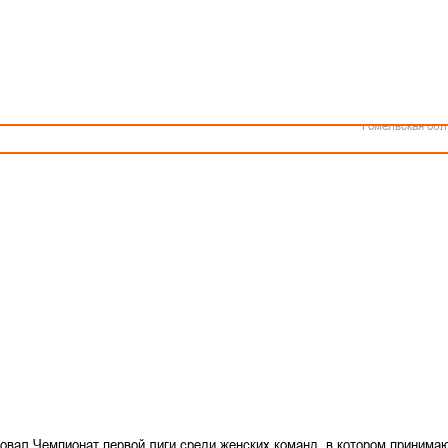
Как стать волонтером
Минск
Спонсоры и партнеры
Минская обл
Брестская обл
и женских команд
Гродненская об
Витебская обл
ики Беларусь по баскетболу в первой лиге среди мужских команд.
Могилевская об
Гомельская обл
товал Чемпионат первой лиги среди женских команд, в котором принима