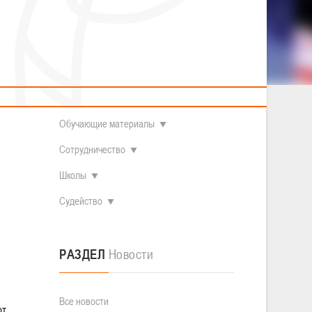
2014 гг.р.
Полезные материалы
Товарищеские игры (девушки)
О федерации
Судьи
ОДМ 2008-2009 гг.р. (девушки)
ОДМ 2008-2009 гг.р. (юноши)
Контакты
л
Первенство 2010-2011 гг.р. (юноши)
Первенство 2011-2012 гг.р. (юноши)
Документы
л
Первенство 2012-2013 гг.р. (юноши)
Наши чемпионы
Обучающие материалы
Сотрудничество
Школы
Судейство
РАЗДЕЛ
Новости
Все новости
ют