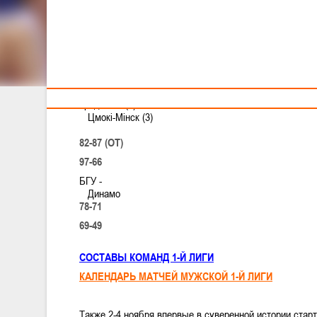
Тренерам
Стартовал Чемпионат в ПЕРВОЙ лиге среди мужских 
3-4 ноября прошли первые матчи Чемпионата Республ
Результаты матчей:
Гродно-93 (2)
-
Цмокi-Мiнск (3)
82-87 (ОТ)
97-66
БГУ
-
Динамо
78-71
69-49
СОСТАВЫ КОМАНД 1-Й ЛИГИ
КАЛЕНДАРЬ МАТЧЕЙ МУЖСКОЙ 1-Й ЛИГИ
Также 2-4 ноября впервые в суверенной истории стар