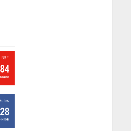
л BBF
84
видео
Rules
28
чиков