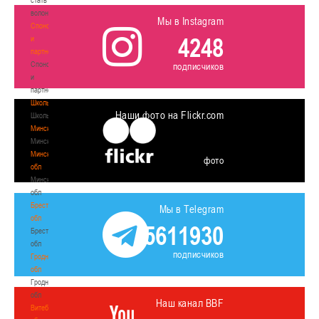
волонтером
Мы в Instagram
Спонсоры
4248
и
партнеры
Спонсоры
подписчиков
и
партнеры
Школы
Наши фото на Flickr.com
Школы
Минск
Минск
Минская
фото
обл
Минская
обл
Брестская
Мы в Telegram
обл
5611930
Брестская
обл
подписчиков
Гродненская
обл
Гродненская
обл
Наш канал BBF
Витебская