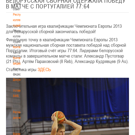
БЕЛОРУССКАЯ СБОРНАЯ ОДЕРЖАЛА ПОБЕДУ
Тренерский
В МАТЧЕ С ПОРТУГАЛИЕЙ 77:64
совет
Республиканская
коллегия
Заключительная игра квалификации Чемпионата Европы 2013
судей
для беларусской сборной закончилась победой!
Республиканская
коллегия
Финальную точку в квалификации Чемпионата Европы 2013
судей
мужская национальная сборная поставила победой над сборной
Контакты
Португалии. Итоговый счёт игры 77:64. Лидерами белорусской
Контакты
команды в завершительном матче стали: Александр Пустогвар
Контакты
(21 Pts), Артём Параховский (8 Reb), Александр Кудрявцев (9 As).
федерации
Статистика игры
ЗДЕСЬ
Контакты
федерации
Документы
Документы
Устав
БФБ
Устав
БФБ
Регламентирующие
документы
Регламентирующие
документы
Материалы