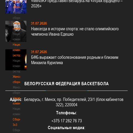
«MINSK» представил Беларусь на «Играх Будущего –
Мужские
2026»
сборные
Мужские
сборные
31.07.2026
Национальная
Навсегда в истории спорта: не стало олимпийского
команда
чемпиона Ивана Едешко
Национальная
команда
Национальная
команда
31.07.2026
(история)
БФБ выражает соболезнования родным и близким
Национальная
Михаила Курилика
команда
(история)
Женские
сборные
БЕЛОРУССКАЯ
ФЕДЕРАЦИЯ БАСКЕТБОЛА
Женские
сборные
Национальная
Адрес
: Беларусь, г. Минск, пр. Победителей, 23/1 (блок кабинетов
команда
322), 220004
Национальная
Телефоны
:
команда
Сборные
+375 17 282 76 73
3х3
Социальные медиа
:
Сборные