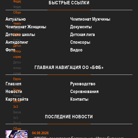
Федерация
БЫСТРЫЕ
ССЫЛКИ
Федерация
Сборные
Сборные
Актуально
Чемпионат Мужчины
Чемпионат
Чемпионат Женщины
Документы
Чемпионат
Детские школы
Детская лига
Кубок
Кубок
Антидопинг
Спонсоры
Детско-
Фото
Видео
юношеские
соревнования
Детско-
ГЛАВНАЯ
НАВИГАЦИЯ ОО «БФБ»
юношеские
соревнования
Еврокубки
Главная
Руководство
Еврокубки
Разное
Новости
Соревнования
Разное
Карта сайта
Контакты
Баскетбол
3х3
Баскетбол
ПОСЛЕДНИЕ
НОВОСТИ
3х3
Лого[modid=121]
Сборные
04.08.2026
Сборные