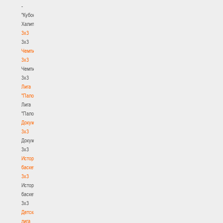
-
"Кубок
Халипского"
3x3
3x3
Чемпионат
3х3
Чемпионат
3х3
Лига
"Палова"
Лига
"Палова"
Документы
3х3
Документы
3х3
История
баскетбола
3х3
История
баскетбола
3х3
Детская
лига