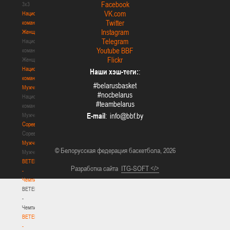
Facebook
3х3
VK.com
Национальная
Twitter
команда.
Instagram
Женщины
Telegram
Национальная
Youtube BBF
команда.
Flickr
Женщины
Национальная
Наши хэш-теги:
:
команда.
#belarusbasket
Мужчины
#nocbelarus
Национальная
#teambelarus
команда.
E-mail
:
Мужчины
Соревнования
Соревнования
Мужчины
© Белорусская федерация баскетбола, 2026
Мужчины
BETERA
Разработка сайта
ITG-SOFT </>
-
Чемпионат
BETERA
-
Чемпионат
BETERA
-