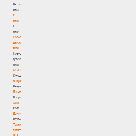
Детская
лига
О
лиге
О
лиге
Новости
детской
лиги
Новости
детской
лиги
Юноши
Юноши
Девушки
Девушки
Документы
Документы
Фото
Фото
Другие
Другие
Турнир
памяти
В.Н.