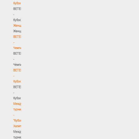
Кубок
BETERA
-
Кубок
Женщины
Женщины
BETERA
-
Чемпионат
BETERA
-
Чемпионат
BETERA
-
Кубок
BETERA
-
Кубок
Международный
турнир
-
"Кубок
Халипского"
Международный
турнир