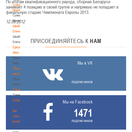
По итогам квалификационного раунда, сборная Беларуси
Сумникова
занимает 4 позицию в своей группе и напрямую не попадает в
Ирина
финальную стадию Чемпионата Европы 2013.
Сумникова
Ирина
12.09.2012
Швайбович
Елена
Швайбович
ПРИСОЕДИНЯЙТЕСЬ
К
НАМ
Елена
Едешко
Иван
Едешко
Мы в VK
Иван
Обучающие
материалы
Обучающие
подписчиков
материалы
Тренерам
Тренерам
Сотрудничество
Мы на Facebook
Сотрудничество
1471
Как
стать
подписчиков
волонтером
Как
стать