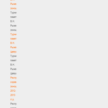
Рыженкова
(юноши)
Турнир
памяти
В.Н.
Рыженкова
(юноши)
Турнир
памяти
В.Н.
Рыженкова
(девушки)
Турнир
памяти
В.Н.
Рыженкова
(девушки)
Республиканские
соревнования
(юноши)
2012-
2013
гг.р.
Республиканские
соревнования