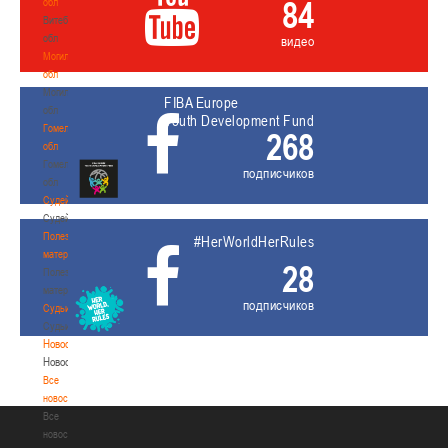
84
обл
Витебская
обл
видео
Могилевская
обл
Могилевская
FIBA Europe
обл
Youth Development Fund
Гомельская
268
обл
Гомельская
подписчиков
обл
Судейство
Судейство
Полезные
#HerWorldHerRules
материалы
28
Полезные
материалы
подписчиков
Судьи
Судьи
Новости
Новости
Все
новости
Все
новости