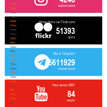
Сумникова
подписчиков
Ирина
Сумникова
Ирина
Швайбович
Наши фото на Flickr.com
Елена
51393
Швайбович
Елена
фото
Едешко
Иван
Едешко
Иван
Мы в Telegram
Обучающие
5611929
материалы
Обучающие
подписчиков
материалы
Тренерам
Тренерам
Сотрудничество
Наш канал BBF
Сотрудничество
Как
84
стать
волонтером
видео
Как
стать