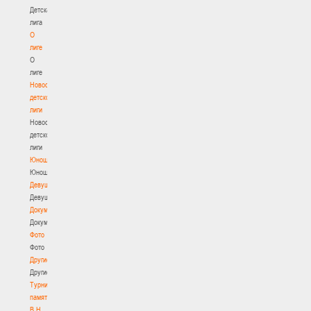
Детская
лига
О
лиге
О
лиге
Новости
детской
лиги
Новости
детской
лиги
Юноши
Юноши
Девушки
Девушки
Документы
Документы
Фото
Фото
Другие
Другие
Турнир
памяти
В.Н.