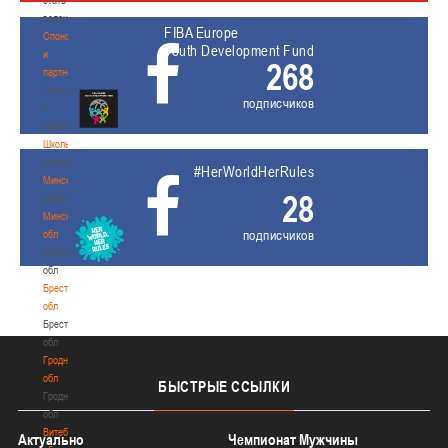
волонтером
FIBA Europe
Спонсоры
Youth Development Fund
и
268
партнеры
Спонсоры
подписчиков
и
партнеры
Школы
Школы
#HerWorldHerRules
Минск
28
Минск
Минская
подписчиков
обл
Минская
обл
Брестская
обл
Брестская
обл
Гродненская
обл
БЫСТРЫЕ
ССЫЛКИ
Гродненская
обл
Витебская
Актуально
Чемпионат Мужчины