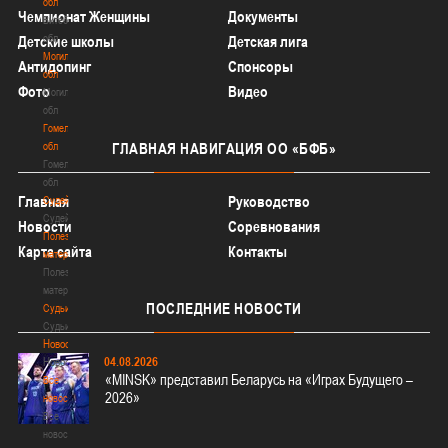
обл
Чемпионат Женщины
Документы
Витебская
обл
Детские школы
Детская лига
Могилевская
Антидопинг
Спонсоры
обл
Фото
Видео
Могилевская
обл
Гомельская
обл
ГЛАВНАЯ
НАВИГАЦИЯ ОО «БФБ»
Гомельская
обл
Главная
Руководство
Судейство
Судейство
Новости
Соревнования
Полезные
Карта сайта
Контакты
материалы
Полезные
материалы
ПОСЛЕДНИЕ
НОВОСТИ
Судьи
Судьи
Новости
04.08.2026
Новости
«MINSK» представил Беларусь на «Играх Будущего –
Все
2026»
новости
Все
новости