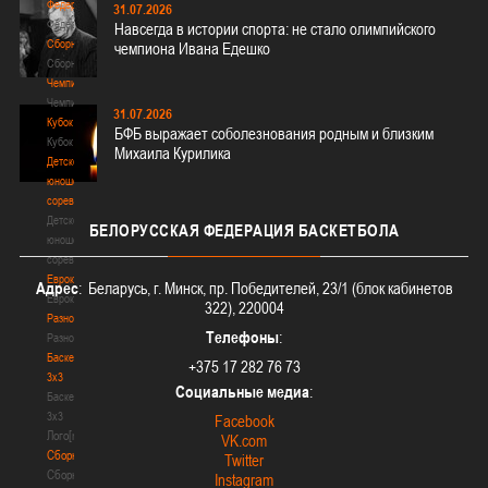
Федерация
31.07.2026
Федерация
Навсегда в истории спорта: не стало олимпийского
Сборные
чемпиона Ивана Едешко
Сборные
Чемпионат
Чемпионат
31.07.2026
Кубок
БФБ выражает соболезнования родным и близким
Кубок
Михаила Курилика
Детско-
юношеские
соревнования
Детско-
БЕЛОРУССКАЯ
ФЕДЕРАЦИЯ БАСКЕТБОЛА
юношеские
соревнования
Еврокубки
Адрес
: Беларусь, г. Минск, пр. Победителей, 23/1 (блок кабинетов
Еврокубки
322), 220004
Разное
Телефоны
:
Разное
Баскетбол
+375 17 282 76 73
3х3
Социальные медиа
:
Баскетбол
3х3
Facebook
Лого[modid=121]
VK.com
Сборные
Twitter
Сборные
Instagram