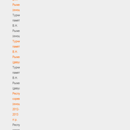
Рыженкова
(юноши)
Турнир
памяти
В.Н.
Рыженкова
(юноши)
Турнир
памяти
В.Н.
Рыженкова
(девушки)
Турнир
памяти
В.Н.
Рыженкова
(девушки)
Республиканские
соревнования
(юноши)
2012-
2013
гг.р.
Республиканские
соревнования