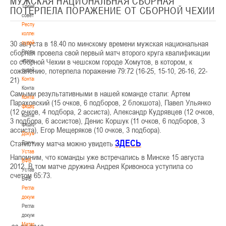
МУЖСКАЯ НАЦИОНАЛЬНАЯ СБОРНАЯ
Тренерский
ПОТЕРПЕЛА ПОРАЖЕНИЕ ОТ СБОРНОЙ ЧЕХИИ
совет
Республиканская
коллегия
30 августа в 18.40 по минскому времени мужская национальная
судей
сборная провела свой первый матч второго круга квалификации
Республиканская
со сборной Чехии в чешском городе Хомутов, в котором, к
коллегия
сожалению, потерпела поражение 79:72 (16-25, 15-10, 26-16, 22-
судей
21)
Контакты
Контакты
Самыми результативными в нашей команде стали: Артем
Контакты
Параховский (15 очков, 6 подборов, 2 блокшота), Павел Ульянко
федерации
(12 очков, 4 подбора, 2 ассиста), Александр Кудрявцев (12 очков,
Контакты
3 подбора, 6 ассистов), Денис Коршук (11 очков, 6 подборов, 3
федерации
ассиста), Егор Мещеряков (10 очков, 3 подбора).
Документы
ЗДЕСЬ
Статистику матча можно увидеть
Документы
Устав
Напомним, что команды уже встречались в Минске 15 августа
БФБ
2012. В том матче дружина Андрея Кривоноса уступила со
Устав
счетом 65:73.
БФБ
Регламентирующие
документы
Регламентирующие
документы
Материалы