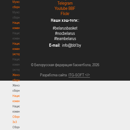
Мужские
Telegram
сборные
Youtube BBF
Мужские
Flickr
сборные
Наши хэш-теги:
:
Национальная
#belarusbasket
команда
#nocbelarus
Национальная
#teambelarus
команда
Национальная
E-mail
:
команда
(история)
Национальная
© Белорусская федерация баскетбола, 2026
команда
(история)
Разработка сайта
ITG-SOFT </>
Женские
сборные
Женские
сборные
Национальная
команда
Национальная
команда
Сборные
3х3
Сборные