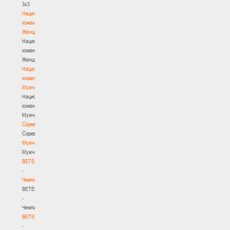
3х3
Национальная
команда.
Женщины
Национальная
команда.
Женщины
Национальная
команда.
Мужчины
Национальная
команда.
Мужчины
Соревнования
Соревнования
Мужчины
Мужчины
BETERA
-
Чемпионат
BETERA
-
Чемпионат
BETERA
-