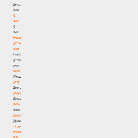
Детская
лига
О
лиге
О
лиге
Новости
детской
лиги
Новости
детской
лиги
Юноши
Юноши
Девушки
Девушки
Документы
Документы
Фото
Фото
Другие
Другие
Турнир
памяти
В.Н.