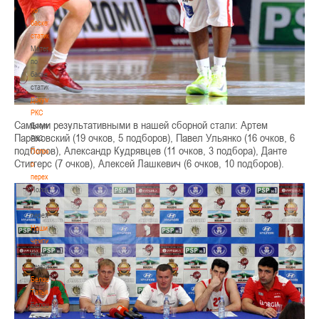
по
баскетбольной
статистике
Материалы
по
баскетбольной
статистике
Документы
РКС
Самыми результативными в нашей сборной стали: Артем
Документы
Параховский (19 очков, 5 подборов), Павел Ульянко (16 очков, 6
РКС
подборов), Александр Кудрявцев (11 очков, 3 подбора), Данте
Положение
Стиггерс (7 очков), Алексей Лашкевич (6 очков, 10 подборов).
о
переходах
Положение
о
переходах
Наши
чемпионы
Наши
чемпионы
Белошапко
Татьяна
Белошапко
Татьяна