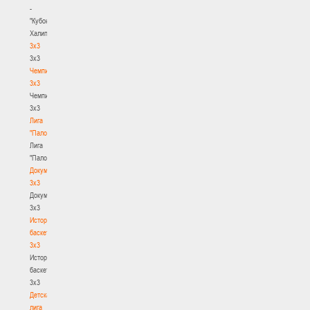
-
"Кубок
Халипского"
3x3
3x3
Чемпионат
3х3
Чемпионат
3х3
Лига
"Палова"
Лига
"Палова"
Документы
3х3
Документы
3х3
История
баскетбола
3х3
История
баскетбола
3х3
Детская
лига