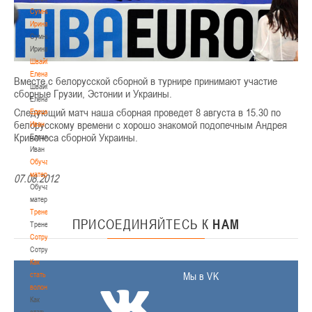
Сумникова
Ирина
Сумникова
Ирина
Швайбович
Елена
Вместе с белорусской сборной в турнире принимают участие
Швайбович
сборные Грузии, Эстонии и Украины.
Елена
Следующий матч наша сборная проведет 8 августа в 15.30 по
Едешко
белорусскому времени с хорошо знакомой подопечным Андрея
Иван
Кривоноса сборной Украины.
Едешко
Иван
Обучающие
материалы
07.08.2012
Обучающие
материалы
Тренерам
ПРИСОЕДИНЯЙТЕСЬ
К
НАМ
Тренерам
Сотрудничество
Сотрудничество
Как
стать
Мы в VK
волонтером
Как
стать