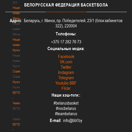
3х3
БЕЛОРУССКАЯ
ФЕДЕРАЦИЯ БАСКЕТБОЛА
Национальная
команда.
Женщины
Адрес
: Беларусь, г. Минск, пр. Победителей, 23/1 (блок кабинетов
Национальная
322), 220004
команда.
Телефоны
:
Женщины
Национальная
+375 17 282 76 73
команда.
Социальные медиа
:
Мужчины
Национальная
Facebook
команда.
VK.com
Мужчины
Twitter
Соревнования
Instagram
Соревнования
Telegram
Мужчины
Youtube BBF
Мужчины
Flickr
BETERA
Наши хэш-теги:
:
-
#belarusbasket
Чемпионат
#nocbelarus
BETERA
#teambelarus
-
Чемпионат
E-mail
:
BETERA
-