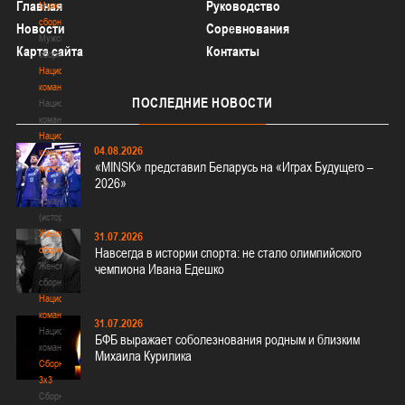
Главная
Руководство
Мужские
сборные
Новости
Соревнования
Мужские
Карта сайта
Контакты
сборные
Национальная
команда
ПОСЛЕДНИЕ
НОВОСТИ
Национальная
команда
Национальная
04.08.2026
команда
«MINSK» представил Беларусь на «Играх Будущего –
(история)
2026»
Национальная
команда
(история)
Женские
31.07.2026
сборные
Навсегда в истории спорта: не стало олимпийского
Женские
чемпиона Ивана Едешко
сборные
Национальная
команда
31.07.2026
Национальная
БФБ выражает соболезнования родным и близким
команда
Михаила Курилика
Сборные
3х3
Сборные