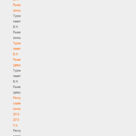
Рыженкова
(юноши)
Турнир
памяти
В.Н.
Рыженкова
(юноши)
Турнир
памяти
В.Н.
Рыженкова
(девушки)
Турнир
памяти
В.Н.
Рыженкова
(девушки)
Республиканские
соревнования
(юноши)
2012-
2013
гг.р.
Республиканские
соревнования