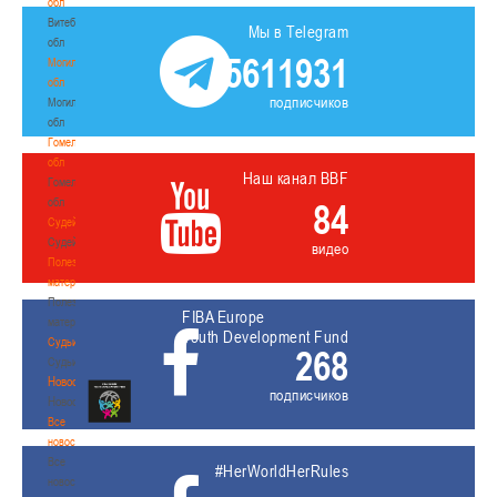
обл
Витебская
Мы в Telegram
обл
5611931
Могилевская
обл
подписчиков
Могилевская
обл
Гомельская
обл
Наш канал BBF
Гомельская
обл
84
Судейство
Судейство
видео
Полезные
материалы
Полезные
FIBA Europe
материалы
Youth Development Fund
Судьи
268
Судьи
Новости
подписчиков
Новости
Все
новости
Все
#HerWorldHerRules
новости