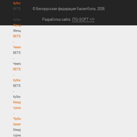
Кубок
© Белорусская федерация баскетбола, 2026
BETERA
-
Разработка сайта
ITG-SOFT </>
Кубок
Женщины
Женщины
BETERA
-
Чемпионат
BETERA
-
Чемпионат
BETERA
-
Кубок
BETERA
-
Кубок
Международный
турнир
-
"Кубок
Халипского"
Международный
турнир