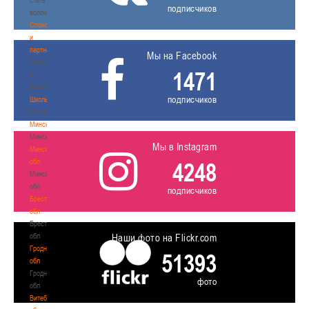
подписчиков
волонтером
Спонсоры
и
партнеры
Мы на Facebook
Спонсоры
1471
и
партнеры
подписчиков
Школы
Школы
Минск
Минск
Мы в Instagram
Минская
обл
4248
Минская
обл
подписчиков
Брестская
обл
Брестская
обл
Наши фото на Flickr.com
Гродненская
51393
обл
Гродненская
фото
обл
Витебская