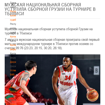
Тренерский
МУЖСКАЯ НАЦИОНАЛЬНАЯ СБОРНАЯ
совет
УСТУПИЛА СБОРНОЙ ГРУЗИИ НА ТУРНИРЕ В
Республиканская
ТБИЛИСИ
коллегия
судей
Республиканская
Мужская национальная сборная уступила сборной Грузии на
коллегия
турнире в Тбилиси
судей
Контакты
7 августа мужская национальная сборная проиграла свой первый
Контакты
матч на международном турнире в Тбилиси против хозяев со
Контакты
счетом 99:76 (23:23, 20:15, 30:20, 26:18).
федерации
Контакты
федерации
Документы
Документы
Устав
БФБ
Устав
БФБ
Регламентирующие
документы
Регламентирующие
документы
Материалы