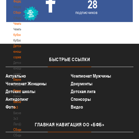
28
Федерация
Федерация
подписчиков
Сборные
Сборные
Чемпионат
Чемпионат
Кубок
Кубок
Детско-
юношеские
соревнования
БЫСТРЫЕ
ССЫЛКИ
Детско-
юношеские
соревнования
Актуально
Чемпионат Мужчины
Еврокубки
Чемпионат Женщины
Документы
Еврокубки
Разное
Детские школы
Детская лига
Разное
Антидопинг
Спонсоры
Баскетбол
Фото
Видео
3х3
Баскетбол
3х3
Лого[modid=121]
ГЛАВНАЯ
НАВИГАЦИЯ ОО «БФБ»
Сборные
Сборные