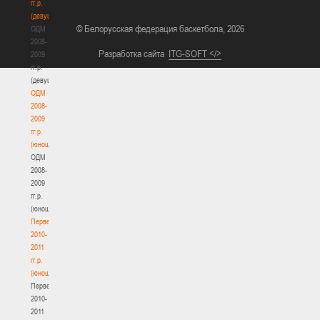
гг.р.
(девушки)
© Белорусская федерация баскетбола, 2026
ОДМ
2008-
Разработка сайта
ITG-SOFT </>
2009
гг.р.
(девушки)
ОДМ
2008-
2009
гг.р.
(юноши)
ОДМ
2008-
2009
гг.р.
(юноши)
Первенство
2010-
2011
гг.р.
(юноши)
Первенство
2010-
2011