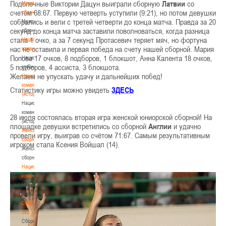
Подопечные Виктории Дацун выиграли сборную
Латвии
со
Мужские
счетом 68:67. Первую четверть уступили (9:21), но потом девушки
сборные
собрались и вели с третей четверти до конца матча. Правда за 20
Мужские
секунд до конца матча заставили поволноваться, когда разница
сборные
стала 1 очко, а за 7 секунд Протасевич теряет мяч, но фортуна
Национальная
нас не оставила и первая победа на счету нашей сборной. Мария
команда
Попова 17 очков, 8 подборов, 1 блокшот, Анна Калента 18 очков,
Национальная
5 подборов, 4 ассиста, 3 блокшота.
команда
Желаем не упускать удачу и дальнейших побед!
Национальная
команда
Статистику игры можно увидеть
ЗДЕСЬ
(история)
Национальная
команда
28 июля состоялась вторая игра женской юниорской сборной! На
(история)
площадке девушки встретились со сборной
Англии
и удачно
Женские
провели игру, выиграв со счётом 71:67. Самым результативным
сборные
игроком стала Ксения Войшал (14).
Женские
сборные
Национальная
команда
Национальная
команда
Сборные
3х3
Сборные