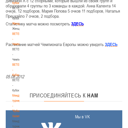
дивизион А с 12 сборными, которые вышли из своих групп и
Кубок
образовали 4 группы по 3 команды в каждой. Анна Калента 14
BETERA
очков, 12 подборов, Мария Попова 5 очков 11 подборов, Наталья
-
Прецкайло 7 очков, 2 подбора.
Кубок
Статистику матча можно посмотреть
ЗДЕСЬ
Женщины
Женщины
BETERA
-
Расписание матчей Чемпионата Европы можно увидеть
ЗДЕСЬ
Чемпионат
BETERA
-
Чемпионат
BETERA
-
Кубок
05.08.2012
BETERA
-
Кубок
ПРИСОЕДИНЯЙТЕСЬ
К
НАМ
Международный
турнир
-
"Кубок
Халипского"
Мы в VK
Международный
турнир