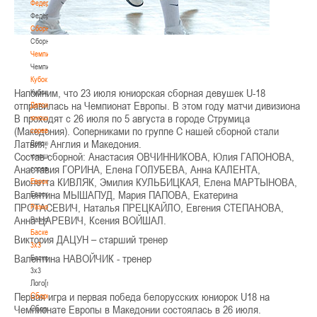
Федерация
Федерация
Сборные
Сборные
Чемпионат
Чемпионат
Кубок
Напомним, что 23 июля юниорская сборная девушек
U-
18
Кубок
отправилась на Чемпионат Европы. В этом году матчи дивизиона
Детско-
В проходят с 26 июля по 5 августа в городе Струмица
юношеские
(Македония). Соперниками по группе С нашей сборной стали
соревнования
Латвия, Англия и Македония.
Детско-
Состав сборной: Анастасия ОВЧИННИКОВА, Юлия ГАПОНОВА,
юношеские
Анаставия ГОРИНА, Елена ГОЛУБЕВА, Анна КАЛЕНТА,
соревнования
Виолетта КИВЛЯК, Эмилия КУЛЬБИЦКАЯ, Елена МАРТЫНОВА,
Еврокубки
Валентина МЫШАПУД, Мария ПАПОВА, Екатерина
Еврокубки
ПРОТАСЕВИЧ, Наталья ПРЕЦКАЙЛО, Евгения СТЕПАНОВА,
Разное
Анна ЦАРЕВИЧ, Ксения ВОЙШАЛ.
Разное
Баскетбол
Виктория ДАЦУН – старший тренер
3х3
Валентина НАВОЙЧИК - тренер
Баскетбол
3х3
Лого[modid=121]
Первая игра и первая победа белорусских юниорок U18 на
Сборные
Чемпионате Европы в Македонии состоялась в 26 июля.
Сборные