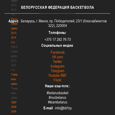
(девушки)
2012-
БЕЛОРУССКАЯ
ФЕДЕРАЦИЯ БАСКЕТБОЛА
2013
гг.р.
Республиканские
Адрес
: Беларусь, г. Минск, пр. Победителей, 23/1 (блок кабинетов
соревнования
322), 220004
(девушки)
Телефоны
:
2013-
2014
+375 17 282 76 73
гг.р.
Социальные медиа
:
Республиканские
соревнования
Facebook
(девушки)
VK.com
2013-
Twitter
2014
Instagram
гг.р.
Telegram
Товарищеские
Youtube BBF
игры
Flickr
(девушки)
Наши хэш-теги:
:
Товарищеские
#belarusbasket
игры
#nocbelarus
(девушки)
#teambelarus
ОДМ
2008-
E-mail
:
2009