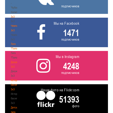
-
подписчиков
"Кубок
Халипского"
3x3
3x3
Мы на Facebook
Чемпионат
1471
3х3
Чемпионат
подписчиков
3х3
Лига
"Палова"
Лига
Мы в Instagram
"Палова"
Документы
4248
3х3
Документы
подписчиков
3х3
История
баскетбола
3х3
Наши фото на Flickr.com
История
51393
баскетбола
3х3
фото
Детская
лига