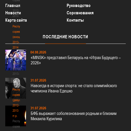
Главная
Руководство
(юноши)
2012-
Новости
Соревнования
2013
Карта сайта
Контакты
гг.р.
Республиканские
соревнования
ПОСЛЕДНИЕ
НОВОСТИ
(юноши)
2013-
2014
04.08.2026
гг.р.
«MINSK» представил Беларусь на «Играх Будущего –
Республиканские
2026»
соревнования
(юноши)
2013-
2014
31.07.2026
гг.р.
Навсегда в истории спорта: не стало олимпийского
Республиканские
чемпиона Ивана Едешко
соревнования
(девушки)
2012-
31.07.2026
2013
БФБ выражает соболезнования родным и близким
гг.р.
Михаила Курилика
Республиканские
соревнования