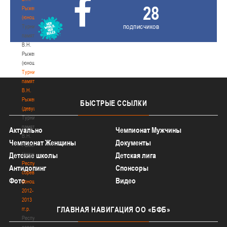
28
Рыженкова
(юноши)
подписчиков
Турнир
памяти
В.Н.
Рыженкова
(юноши)
Турнир
памяти
В.Н.
Рыженкова
БЫСТРЫЕ
ССЫЛКИ
(девушки)
Турнир
памяти
Актуально
Чемпионат Мужчины
В.Н.
Чемпионат Женщины
Документы
Рыженкова
(девушки)
Детские школы
Детская лига
Республиканские
Антидопинг
Спонсоры
соревнования
Фото
Видео
(юноши)
2012-
2013
ГЛАВНАЯ
НАВИГАЦИЯ ОО «БФБ»
гг.р.
Республиканские
соревнования