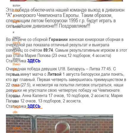
волонтером
Эта победа обеспечила нашей команде выход в дивизион
Спонсоры
"А" юниорского Чемпионата Европы. Таким образом,
и
следующим летом белорусски 1995 г.р. будут играть в
партнеры
сильнейшем дивизионе!!! Поздравляем!!!
Спонсоры
и
партнеры
Во встрече со сборной
Германии
женская юниорская сборная в
Школы
очередной раз показала отличный результат и выиграла
Школы
соперниц со счётом
89:74
. Самым результативным игроком в этот
Минск
раз стала Мария Попова (23 очка;12 подборов; 4 ассиста)
Минск
Статистика
ЗДЕСЬ
Минская
Очередная победа девушек U18. Беларусь – Литва 77:45. С
обл
первых минут матча с
Литвой
1 августа белоруски дали понять,
Минская
кто тут главный. Первая четверть завершилась преимуществом в
обл
22 очка (27:5), и несмотря на попытки литовок отыграться, наши
Брестская
девушки не упусткали свою четвертую победу на Чемпионате
обл
Европы. Анна Калента 17 очков, 10 подборов, 2 ассиста; Мария
Брестская
Папова 12 очков, 13 подборов, 2 ассиста.
обл
Статистика
ЗДЕСЬ
Гродненская
обл
Гродненская
обл
Витебская