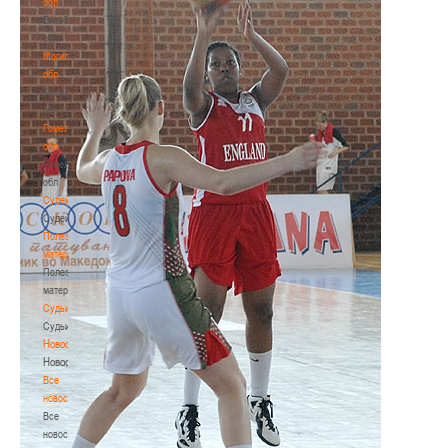
обл
Витебская
обл
Могилевская
обл
Могилевская
обл
Гомельская
обл
Гомельская
обл
Судейство
Судейство
Полезные
материалы
Полезные
материалы
Судьи
Судьи
Новости
Новости
Все
новости
Все
новости