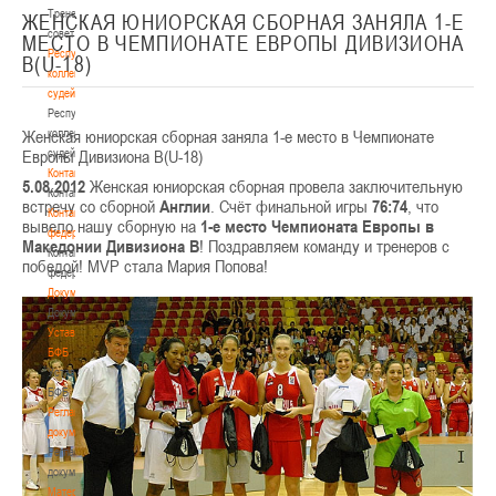
Тренерский
ЖЕНСКАЯ ЮНИОРСКАЯ СБОРНАЯ ЗАНЯЛА 1-Е
совет
МЕСТО В ЧЕМПИОНАТЕ ЕВРОПЫ ДИВИЗИОНА
Республиканская
B(U-18)
коллегия
судей
Республиканская
Женская юниорская сборная заняла 1-е место в Чемпионате
коллегия
Европы Дивизиона B(U-18)
судей
Контакты
5.08.2012
Женская юниорская сборная провела заключительную
Контакты
встречу со сборной
Англии
. Счёт финальной игры
76:74
, что
Контакты
вывело нашу сборную на
1-е место Чемпионата Европы в
федерации
Македонии Дивизиона B
! Поздравляем команду и тренеров с
Контакты
победой! MVP стала Мария Попова!
федерации
Документы
Документы
Устав
БФБ
Устав
БФБ
Регламентирующие
документы
Регламентирующие
документы
Материалы