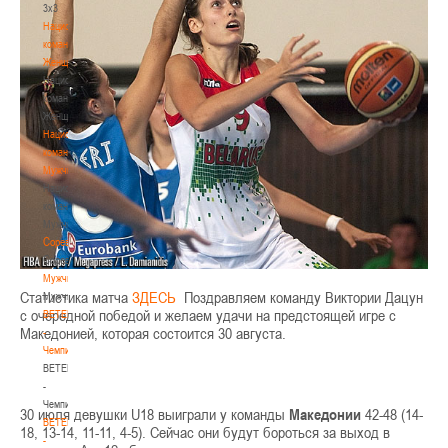
3х3
Национальная
команда.
Женщины
Национальная
команда.
Женщины
Национальная
команда.
Мужчины
Национальная
команда.
Мужчины
Соревнования
Соревнования
Мужчины
Статистика матча
ЗДЕСЬ
Поздравляем команду Виктории Дацун
Мужчины
с очередной победой и желаем удачи на предстоящей игре с
BETERA
Македонией, которая состоится 30 августа.
-
Чемпионат
BETERA
-
Чемпионат
30 июля девушки U18 выиграли у команды
Македонии
42-48 (14-
BETERA
18, 13-14, 11-11, 4-5). Сейчас они будут бороться за выход в
-