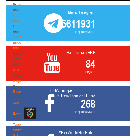
Детская
лига
Мы в Telegram
О
5611931
лиге
О
подписчиков
лиге
Новости
детской
лиги
Наш канал BBF
Новости
детской
84
лиги
Юноши
видео
Юноши
Девушки
Девушки
FIBA Europe
Документы
Youth Development Fund
Документы
268
Фото
Фото
подписчиков
Другие
Другие
Турнир
памяти
#HerWorldHerRules
В.Н.