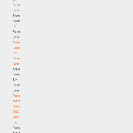
Рыженкова
(юноши)
Турнир
памяти
В.Н.
Рыженкова
(юноши)
Турнир
памяти
В.Н.
Рыженкова
(девушки)
Турнир
памяти
В.Н.
Рыженкова
(девушки)
Республиканские
соревнования
(юноши)
2012-
2013
гг.р.
Республиканские
соревнования