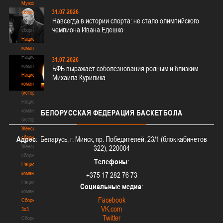
Мужские
31.07.2026
сборные
Навсегда в истории спорта: не стало олимпийского
Мужские
чемпиона Ивана Едешко
сборные
Национальная
команда
Национальная
31.07.2026
команда
БФБ выражает соболезнования родным и близким
Национальная
Михаила Курилика
команда
(история)
Национальная
команда
БЕЛОРУССКАЯ
ФЕДЕРАЦИЯ БАСКЕТБОЛА
(история)
Женские
сборные
Адрес
: Беларусь, г. Минск, пр. Победителей, 23/1 (блок кабинетов
Женские
322), 220004
сборные
Телефоны
:
Национальная
команда
+375 17 282 76 73
Национальная
Социальные медиа
:
команда
Facebook
Сборные
VK.com
3х3
Twitter
Сборные