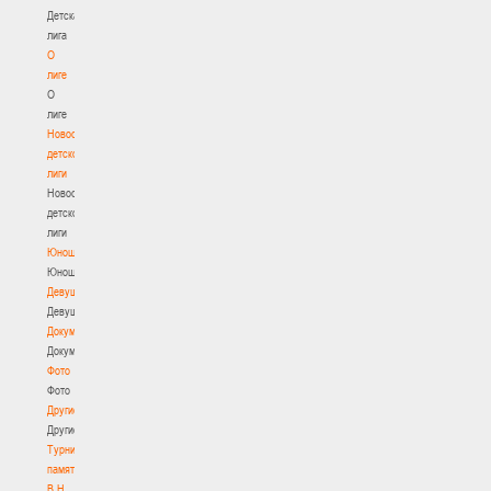
Детская
лига
О
лиге
О
лиге
Новости
детской
лиги
Новости
детской
лиги
Юноши
Юноши
Девушки
Девушки
Документы
Документы
Фото
Фото
Другие
Другие
Турнир
памяти
В.Н.