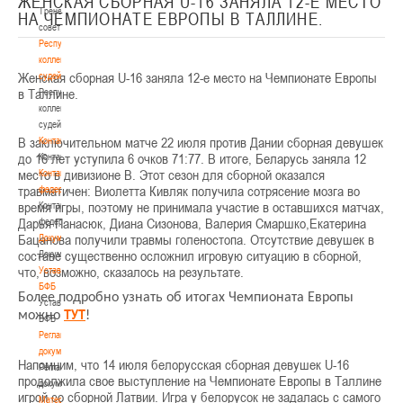
ЖЕНСКАЯ СБОРНАЯ U-16 ЗАНЯЛА 12-Е МЕСТО
Тренерский
НА ЧЕМПИОНАТЕ ЕВРОПЫ В ТАЛЛИНЕ.
совет
Республиканская
коллегия
Женская сборная U-16 заняла 12-е место на Чемпионате Европы
судей
в Таллине.
Республиканская
коллегия
судей
В заключительном матче 22 июля против Дании сборная девушек
Контакты
до 16 лет уступила 6 очков 71:77. В итоге, Беларусь заняла 12
Контакты
место в дивизионе В. Этот сезон для сборной оказался
Контакты
травматичен: Виолетта Кивляк получила сотрясение мозга во
федерации
время игры, поэтому не принимала участие в оставшихся матчах,
Контакты
Дарья Панасюк, Диана Сизонова, Валерия Смаршко,Екатерина
федерации
Бацанова получили травмы голеностопа. Отсутствие девушек в
Документы
составе существенно осложнил игровую ситуацию в сборной,
Документы
что, возможно, сказалось на результате.
Устав
БФБ
Более подробно узнать об итогах Чемпионата Европы
Устав
ТУТ
можно
!
БФБ
Регламентирующие
документы
Напомним, что 14 июля белорусская сборная девушек U-16
Регламентирующие
продолжила свое выступление на Чемпионате Европы в Таллине
документы
игрой со сборной Латвии. Игра у белорусок не задалась с самого
Материалы