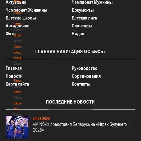
Актуально
Федерация
Чемпионат Мужчины
Федерация
Чемпионат Женщины
Документы
Сборные
Детские школы
Детская лига
Сборные
Чемпионат
Антидопинг
Спонсоры
Чемпионат
Фото
Видео
Кубок
Кубок
Детско-
ГЛАВНАЯ
НАВИГАЦИЯ ОО «БФБ»
юношеские
соревнования
Детско-
Главная
Руководство
юношеские
соревнования
Новости
Соревнования
Еврокубки
Карта сайта
Контакты
Еврокубки
Разное
Разное
ПОСЛЕДНИЕ
НОВОСТИ
Баскетбол
3х3
Баскетбол
04.08.2026
3х3
«MINSK» представил Беларусь на «Играх Будущего –
Лого[modid=121]
2026»
Сборные
Сборные