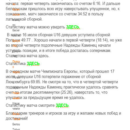
начала: первая четверть закончилась со счетом 6:16. И дальше
по
белорускам пришлось всю игру наверстывать упущенное, но, к
баскетбольной
сожалению, матч закончился со счетом 34:52 в пользу
статистике
латышской сборной.
Материалы
по
Статистику матча можно увидеть
ЗДЕСЬ.
баскетбольной
В матче 16 июля сборная U16 девушек уступила сборной
статистике
Польши 49:77 . Хорошо начали в первой четверти (18:14), но уже
Документы
во второй четверти подопечные Надежды Каменец начали
РКС
уступать позиции, и в итоге победа досталась соперникам.
Документы
Статистока матча здесь.
РКС
Положение
Статистика
ЗДЕСЬ
.
о
В очередном матче Чемпионата Европы, который прошел 17
переходах
июля, девушки U16 потерпели поражение от сборной
Положение
Люксембурга 69:85. Не смотря на то, что в четвертой четверти
о
подопечным Надежды Каменец практически удалось сравнять
переходах
счет по итогам десятиминутки (25:26), наверстать то, что
Наши
упустили за предыдущее время не удалось.
чемпионы
Наши
Статистику матча смотрите
ЗДЕСЬ
.
чемпионы
Благодарим тренеров и игроков за игру и желаем новых побед и
Белошапко
достижений!
Татьяна
Белошапко
Татьяна