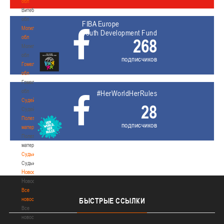
обл
Витебская
обл
FIBA Europe
Могилевская
Youth Development Fund
обл
268
Могилевская
обл
подписчиков
Гомельская
обл
Гомельская
обл
#HerWorldHerRules
Судейство
28
Судейство
Полезные
подписчиков
материалы
Полезные
материалы
Судьи
Судьи
Новости
Новости
Все
новости
БЫСТРЫЕ
ССЫЛКИ
Все
новости