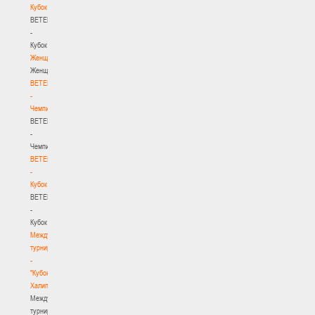
Кубок
BETERA
-
Кубок
Женщины
Женщины
BETERA
-
Чемпионат
BETERA
-
Чемпионат
BETERA
-
Кубок
BETERA
-
Кубок
Международный
турнир
-
"Кубок
Халипского"
Международный
турнир