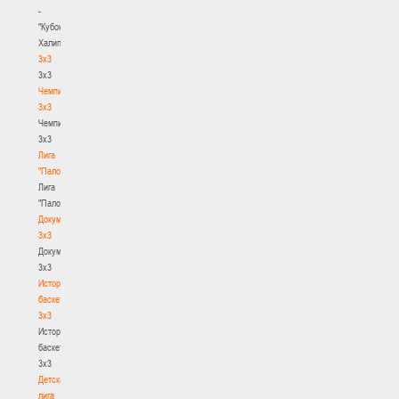
-
"Кубок
Халипского"
3x3
3x3
Чемпионат
3х3
Чемпионат
3х3
Лига
"Палова"
Лига
"Палова"
Документы
3х3
Документы
3х3
История
баскетбола
3х3
История
баскетбола
3х3
Детская
лига