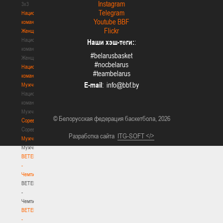
Instagram
3х3
Telegram
Национальная
Youtube BBF
команда.
Flickr
Женщины
Национальная
Наши хэш-теги:
:
команда.
#belarusbasket
Женщины
#nocbelarus
Национальная
#teambelarus
команда.
E-mail
:
Мужчины
Национальная
команда.
Мужчины
© Белорусская федерация баскетбола, 2026
Соревнования
Соревнования
Разработка сайта
ITG-SOFT </>
Мужчины
Мужчины
BETERA
-
Чемпионат
BETERA
-
Чемпионат
BETERA
-