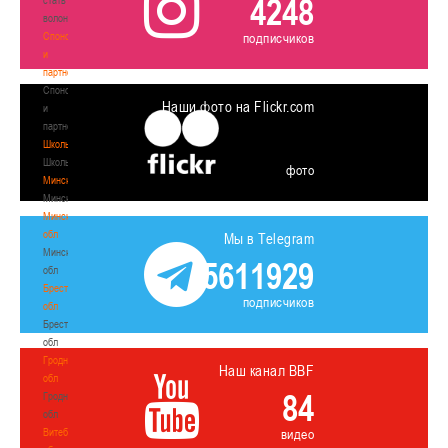
4248
волонтером
Спонсоры
подписчиков
и
партнеры
Спонсоры
Наши фото на Flickr.com
и
партнеры
Школы
Школы
фото
Минск
Минск
Минская
обл
Мы в Telegram
Минская
5611929
обл
Брестская
подписчиков
обл
Брестская
обл
Гродненская
Наш канал BBF
обл
84
Гродненская
обл
Витебская
видео