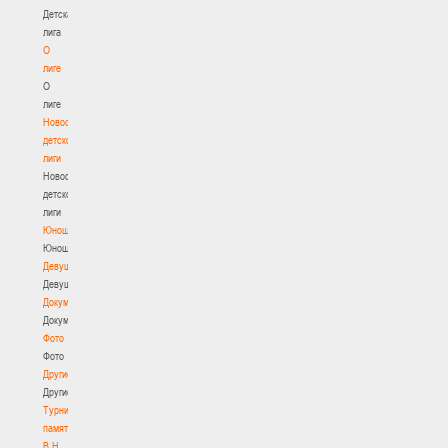
Детская
лига
О
лиге
О
лиге
Новости
детской
лиги
Новости
детской
лиги
Юноши
Юноши
Девушки
Девушки
Документы
Документы
Фото
Фото
Другие
Другие
Турнир
памяти
В.Н.