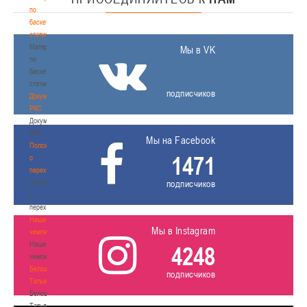
по
баскетбольной
статистике
Материалы
Мы в VK
по
баскетбольной
статистике
подписчиков
Документы
РКС
Документы
РКС
Мы на Facebook
Положение
1471
о
переходах
Положение
подписчиков
о
переходах
Наши
Мы в Instagram
чемпионы
Наши
4248
чемпионы
Белошапко
подписчиков
Татьяна
Белошапко
Татьяна