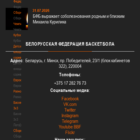
Федерация
Федерация
31.07.2026
Сборные
БФБ выражает соболезнования родным и близким
Сборные
Михаила Курилика
Чемпионат
Чемпионат
Кубок
Кубок
БЕЛОРУССКАЯ
ФЕДЕРАЦИЯ БАСКЕТБОЛА
Детско-
юношеские
соревнования
Адрес
: Беларусь, г. Минск, пр. Победителей, 23/1 (блок кабинетов
Детско-
322), 220004
юношеские
Телефоны
:
соревнования
Еврокубки
+375 17 282 76 73
Еврокубки
Социальные медиа
:
Разное
Разное
Facebook
Баскетбол
VK.com
3х3
Twitter
Баскетбол
Instagram
3х3
Telegram
Лого[modid=121]
Youtube BBF
Сборные
Flickr
Сборные
Наши хэш-теги:
: