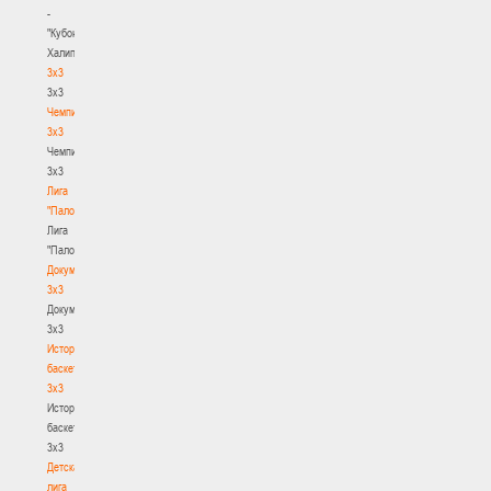
-
"Кубок
Халипского"
3x3
3x3
Чемпионат
3х3
Чемпионат
3х3
Лига
"Палова"
Лига
"Палова"
Документы
3х3
Документы
3х3
История
баскетбола
3х3
История
баскетбола
3х3
Детская
лига