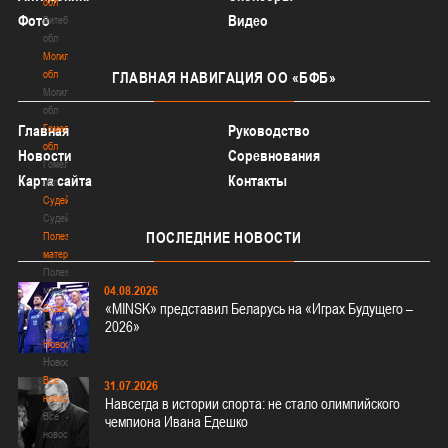
обл
Фото
Видео
Витебская
обл
Могилевская
обл
ГЛАВНАЯ
НАВИГАЦИЯ ОО «БФБ»
Могилевская
обл
Главная
Гомельская
Руководство
обл
Новости
Соревнования
Гомельская
Карта сайта
Контакты
обл
Судейство
Судейство
ПОСЛЕДНИЕ
НОВОСТИ
Полезные
материалы
Полезные
04.08.2026
материалы
«MINSK» представил Беларусь на «Играх Будущего –
Судьи
2026»
Судьи
Новости
Новости
Все
31.07.2026
новости
Навсегда в истории спорта: не стало олимпийского
Все
чемпиона Ивана Едешко
новости