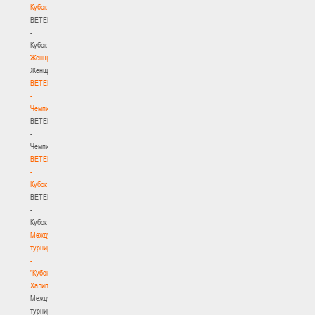
Кубок
BETERA
-
Кубок
Женщины
Женщины
BETERA
-
Чемпионат
BETERA
-
Чемпионат
BETERA
-
Кубок
BETERA
-
Кубок
Международный
турнир
-
"Кубок
Халипского"
Международный
турнир