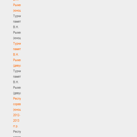
Рыженкова
(юноши)
Турнир
памяти
В.Н.
Рыженкова
(юноши)
Турнир
памяти
В.Н.
Рыженкова
(девушки)
Турнир
памяти
В.Н.
Рыженкова
(девушки)
Республиканские
соревнования
(юноши)
2012-
2013
гг.р.
Республиканские
соревнования