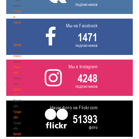
подписчиков
волонтером
Спонсоры
и
партнеры
Мы на Facebook
Спонсоры
1471
и
партнеры
Школы
подписчиков
Школы
Минск
Минск
Мы в Instagram
Минская
обл
4248
Минская
обл
подписчиков
Брестская
обл
Брестская
обл
Наши фото на Flickr.com
Гродненская
51393
обл
Гродненская
фото
обл
Витебская