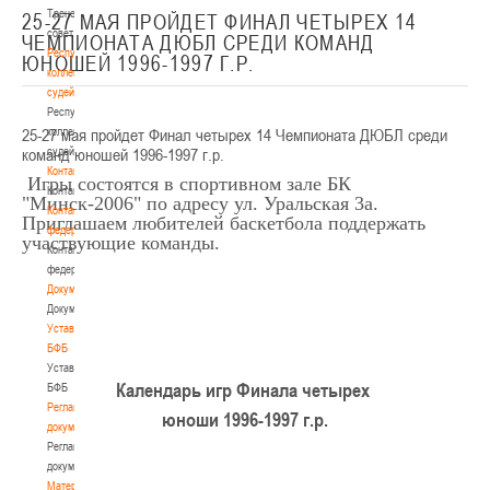
Тренерский
25-27 МАЯ ПРОЙДЕТ ФИНАЛ ЧЕТЫРЕХ 14
совет
ЧЕМПИОНАТА ДЮБЛ СРЕДИ КОМАНД
Республиканская
ЮНОШЕЙ 1996-1997 Г.Р.
коллегия
судей
Республиканская
25-27 мая пройдет Финал четырех 14 Чемпионата ДЮБЛ среди
коллегия
команд юношей 1996-1997 г.р.
судей
Контакты
Игры состоятся в спортивном зале БК
Контакты
"Минск-2006" по адресу ул. Уральская 3а.
Контакты
Приглашаем любителей баскетбола поддержать
федерации
участвующие команды.
Контакты
федерации
Документы
Документы
Устав
БФБ
Устав
Календарь игр Финала четырех
БФБ
Регламентирующие
юноши 1996-1997 г.р
.
документы
Регламентирующие
документы
Материалы