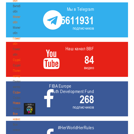
обл
Витебская
Мы в Telegram
обл
5611931
Могилевская
обл
Могилевская
подписчиков
обл
Гомельская
обл
Наш канал BBF
Гомельская
обл
84
Судейство
Судейство
видео
Полезные
материалы
Полезные
FIBA Europe
материалы
Youth Development Fund
Судьи
268
Судьи
Новости
подписчиков
Новости
Все
новости
Все
#HerWorldHerRules
новости