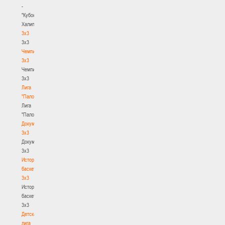
-
"Кубок
Халипского"
3x3
3x3
Чемпионат
3х3
Чемпионат
3х3
Лига
"Палова"
Лига
"Палова"
Документы
3х3
Документы
3х3
История
баскетбола
3х3
История
баскетбола
3х3
Детская
лига