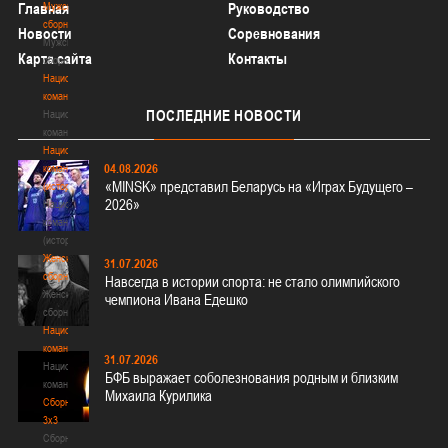
Главная
Мужские
Руководство
сборные
Новости
Соревнования
Мужские
Карта сайта
Контакты
сборные
Национальная
команда
ПОСЛЕДНИЕ
НОВОСТИ
Национальная
команда
Национальная
04.08.2026
команда
«MINSK» представил Беларусь на «Играх Будущего –
(история)
2026»
Национальная
команда
(история)
Женские
31.07.2026
сборные
Навсегда в истории спорта: не стало олимпийского
Женские
чемпиона Ивана Едешко
сборные
Национальная
команда
31.07.2026
Национальная
БФБ выражает соболезнования родным и близким
команда
Михаила Курилика
Сборные
3х3
Сборные