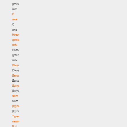
Детская
лига
О
лиге
О
лиге
Новости
детской
лиги
Новости
детской
лиги
Юноши
Юноши
Девушки
Девушки
Документы
Документы
Фото
Фото
Другие
Другие
Турнир
памяти
В.Н.