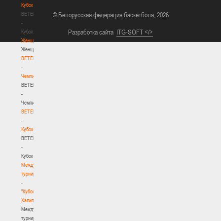
Кубок
BETERA
© Белорусская федерация баскетбола, 2026
-
Разработка сайта
ITG-SOFT </>
Кубок
Женщины
Женщины
BETERA
-
Чемпионат
BETERA
-
Чемпионат
BETERA
-
Кубок
BETERA
-
Кубок
Международный
турнир
-
"Кубок
Халипского"
Международный
турнир