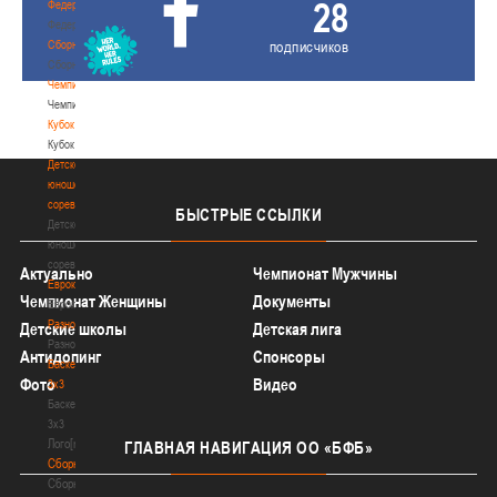
28
Федерация
Федерация
Сборные
подписчиков
Сборные
Чемпионат
Чемпионат
Кубок
Кубок
Детско-
юношеские
соревнования
БЫСТРЫЕ
ССЫЛКИ
Детско-
юношеские
соревнования
Актуально
Чемпионат Мужчины
Еврокубки
Чемпионат Женщины
Документы
Еврокубки
Разное
Детские школы
Детская лига
Разное
Антидопинг
Спонсоры
Баскетбол
Фото
Видео
3х3
Баскетбол
3х3
Лого[modid=121]
ГЛАВНАЯ
НАВИГАЦИЯ ОО «БФБ»
Сборные
Сборные