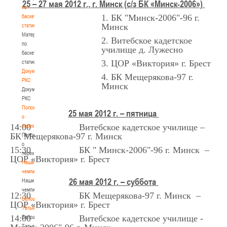
25 – 27 мая 2012 г., г. Минск (с/з БК «Минск-2006»)
по
1. БК "Минск-2006"-96 г.
баскетбольной
Минск
статистике
Материалы
2.
Витебское кадетское
по
училище д. Лужесно
баскетбольной
3.
ЦОР «Виктория» г. Брест
статистике
Документы
4. БК Мещерякова-97 г.
РКС
Минск
Документы
РКС
Положение
25 мая 2012 г. – пятница
о
14:00 Витебское кадетское училище –
переходах
БК Мещерякова-97 г. Минск
Положение
о
15:30 БК " Минск-2006"-96 г. Минск –
переходах
ЦОР «Виктория» г. Брест
Наши
чемпионы
26 мая 2012 г. – суббота
Наши
чемпионы
12:30 БК Мещерякова-97 г. Минск –
Белошапко
ЦОР «Виктория» г. Брест
Татьяна
14:00 Витебское кадетское училище -
Белошапко
Татьяна