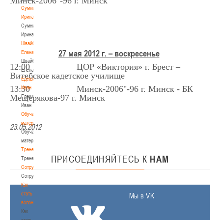
Минск-2006"-96 г. Минск
Сумникова
Ирина
Сумникова
Ирина
Швайбович
27 мая 2012 г. – воскресенье
Елена
Швайбович
12:00 ЦОР «Виктория» г. Брест –
Елена
Витебское кадетское училище
Едешко
13:30 Минск-2006"-96 г. Минск - БК
Иван
Мещерякова-97 г. Минск
Едешко
Иван
Обучающие
материалы
23.05.2012
Обучающие
материалы
Тренерам
ПРИСОЕДИНЯЙТЕСЬ
К
НАМ
Тренерам
Сотрудничество
Сотрудничество
Как
стать
Мы в VK
волонтером
Как
стать