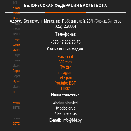
3х3
БЕЛОРУССКАЯ
ФЕДЕРАЦИЯ БАСКЕТБОЛА
Национальная
команда.
Женщины
Адрес
: Беларусь, г. Минск, пр. Победителей, 23/1 (блок кабинетов
Национальная
322), 220004
команда.
Телефоны
:
Женщины
Национальная
+375 17 282 76 73
команда.
Социальные медиа
:
Мужчины
Национальная
Facebook
команда.
VK.com
Мужчины
Twitter
Соревнования
Instagram
Соревнования
Telegram
Мужчины
Youtube BBF
Мужчины
Flickr
BETERA
Наши хэш-теги:
:
-
#belarusbasket
Чемпионат
#nocbelarus
BETERA
#teambelarus
-
Чемпионат
E-mail
:
BETERA
-