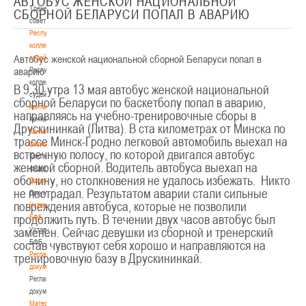
АВТОБУС ЖЕНСКОЙ НАЦИОНАЛЬНОЙ
Тренерский
СБОРНОЙ БЕЛАРУСИ ПОПАЛ В АВАРИЮ
совет
Республиканская
коллегия
Автобус женской национальной сборной Беларуси попал в
судей
аварию
Республиканская
коллегия
В 9.30 утра 13 мая автобус женской национальной
судей
сборной Беларуси по баскетболу попал в аварию,
Контакты
направляясь на учебно-тренировочные сборы в
Контакты
Друскининкай (Литва). В ста километрах от Минска по
Контакты
трассе Минск-Гродно легковой автомобиль выехал на
федерации
встречную полосу, по которой двигался автобус
Контакты
женской сборной. Водитель автобуса выехал на
федерации
обочину, но столкновения не удалось избежать. Никто
Документы
не пострадал. Результатом аварии стали сильные
Документы
повреждения автобуса, которые не позволили
Устав
продолжить путь. В течении двух часов автобус был
БФБ
заменён. Сейчас девушки из сборной и тренерский
Устав
состав чувствуют себя хорошо и направляются на
БФБ
Регламентирующие
тренировочную базу в Друскининкай.
документы
Регламентирующие
документы
Материалы