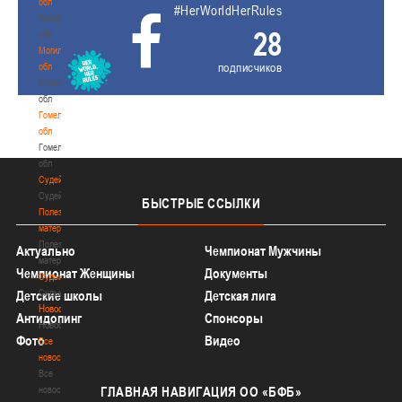
обл
#HerWorldHerRules
Витебская
28
обл
Могилевская
подписчиков
обл
Могилевская
обл
Гомельская
обл
Гомельская
обл
Судейство
Судейство
БЫСТРЫЕ
ССЫЛКИ
Полезные
материалы
Полезные
Актуально
Чемпионат Мужчины
материалы
Чемпионат Женщины
Документы
Судьи
Судьи
Детские школы
Детская лига
Новости
Антидопинг
Спонсоры
Новости
Фото
Видео
Все
новости
Все
новости
ГЛАВНАЯ
НАВИГАЦИЯ ОО «БФБ»