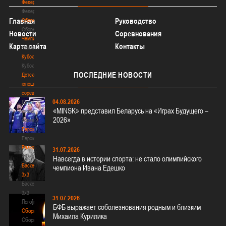
Федерация
Федерация
Главная
Руководство
Сборные
Сборные
Новости
Соревнования
Чемпионат
Карта сайта
Контакты
Чемпионат
Кубок
Кубок
ПОСЛЕДНИЕ
НОВОСТИ
Детско-
юношеские
соревнования
04.08.2026
Детско-
«MINSK» представил Беларусь на «Играх Будущего –
юношеские
2026»
соревнования
Еврокубки
Еврокубки
Разное
31.07.2026
Разное
Навсегда в истории спорта: не стало олимпийского
Баскетбол
чемпиона Ивана Едешко
3х3
Баскетбол
3х3
31.07.2026
Лого[modid=121]
БФБ выражает соболезнования родным и близким
Сборные
Михаила Курилика
Сборные