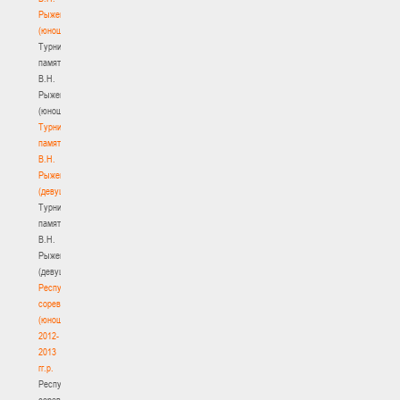
Рыженкова
(юноши)
Турнир
памяти
В.Н.
Рыженкова
(юноши)
Турнир
памяти
В.Н.
Рыженкова
(девушки)
Турнир
памяти
В.Н.
Рыженкова
(девушки)
Республиканские
соревнования
(юноши)
2012-
2013
гг.р.
Республиканские
соревнования