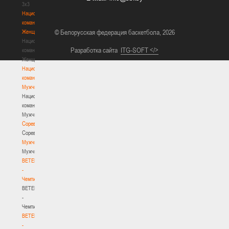
3х3
Национальная
команда.
© Белорусская федерация баскетбола, 2026
Женщины
Национальная
Разработка сайта
ITG-SOFT </>
команда.
Женщины
Национальная
команда.
Мужчины
Национальная
команда.
Мужчины
Соревнования
Соревнования
Мужчины
Мужчины
BETERA
-
Чемпионат
BETERA
-
Чемпионат
BETERA
-