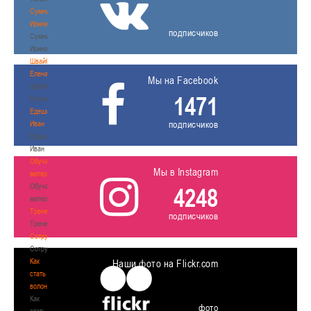
Сумникова
Ирина
подписчиков
Сумникова
Ирина
Швайбович
Елена
Мы на Facebook
Швайбович
1471
Елена
Едешко
подписчиков
Иван
Едешко
Иван
Обучающие
Мы в Instagram
материалы
Обучающие
4248
материалы
Тренерам
подписчиков
Тренерам
Сотрудничество
Сотрудничество
Как
Наши фото на Flickr.com
стать
волонтером
Как
фото
стать