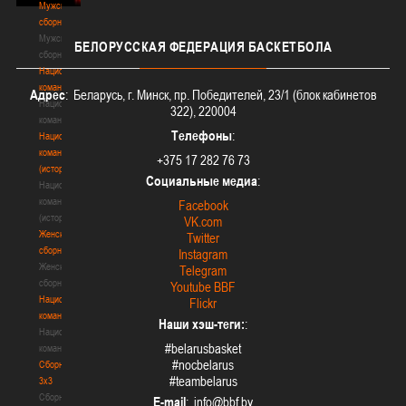
Мужские
сборные
Мужские
БЕЛОРУССКАЯ
ФЕДЕРАЦИЯ БАСКЕТБОЛА
сборные
Национальная
команда
Адрес
: Беларусь, г. Минск, пр. Победителей, 23/1 (блок кабинетов
Национальная
322), 220004
команда
Телефоны
:
Национальная
команда
+375 17 282 76 73
(история)
Социальные медиа
:
Национальная
команда
Facebook
(история)
VK.com
Женские
Twitter
сборные
Instagram
Женские
Telegram
сборные
Youtube BBF
Национальная
Flickr
команда
Наши хэш-теги:
:
Национальная
#belarusbasket
команда
#nocbelarus
Сборные
#teambelarus
3х3
Сборные
E-mail
: