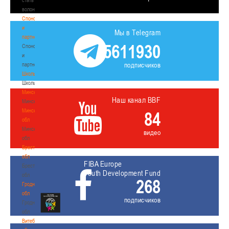
волонтером
Спонсоры
и
Мы в Telegram
партнеры
5611930
Спонсоры
и
подписчиков
партнеры
Школы
Школы
Минск
Наш канал BBF
Минск
Минская
84
обл
Минская
видео
обл
Брестская
обл
FIBA Europe
Брестская
Youth Development Fund
обл
268
Гродненская
обл
подписчиков
Гродненская
обл
Витебская