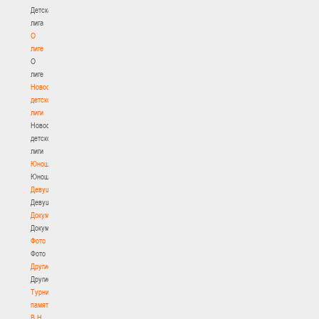
Детская
лига
О
лиге
О
лиге
Новости
детской
лиги
Новости
детской
лиги
Юноши
Юноши
Девушки
Девушки
Документы
Документы
Фото
Фото
Другие
Другие
Турнир
памяти
В.Н.