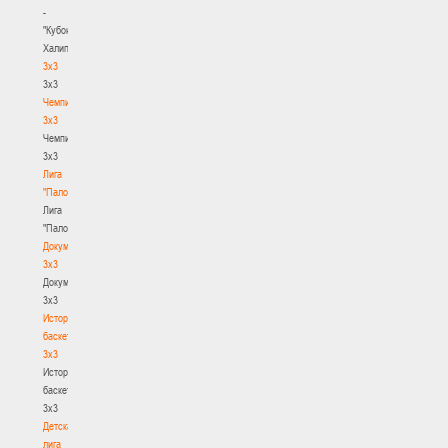
-
"Кубок
Халипского"
3x3
3x3
Чемпионат
3х3
Чемпионат
3х3
Лига
"Палова"
Лига
"Палова"
Документы
3х3
Документы
3х3
История
баскетбола
3х3
История
баскетбола
3х3
Детская
лига