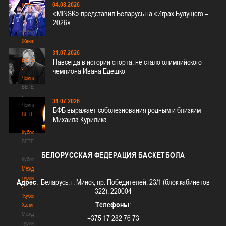
04.08.2026
Кубок
«MINSK» представил Беларусь на «Играх Будущего –
BETERA
2026»
-
Кубок
Женщины
Женщины
31.07.2026
BETERA
Навсегда в истории спорта: не стало олимпийского
-
чемпиона Ивана Едешко
Чемпионат
BETERA
-
31.07.2026
Чемпионат
БФБ выражает соболезнования родным и близким
BETERA
Михаила Курилика
-
Кубок
BETERA
-
БЕЛОРУССКАЯ
ФЕДЕРАЦИЯ БАСКЕТБОЛА
Кубок
Международный
турнир
Адрес
: Беларусь, г. Минск, пр. Победителей, 23/1 (блок кабинетов
-
322), 220004
"Кубок
Телефоны
:
Халипского"
Международный
+375 17 282 76 73
турнир