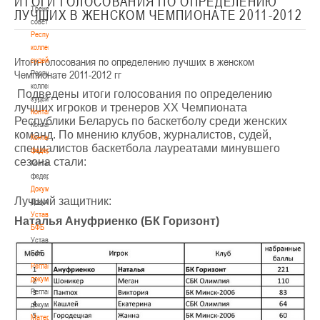
ИТОГИ ГОЛОСОВАНИЯ ПО ОПРЕДЕЛЕНИЮ
Тренерский
ЛУЧШИХ В ЖЕНСКОМ ЧЕМПИОНАТЕ 2011-2012
совет
Республиканская
коллегия
Итоги голосования по определению лучших в женском
судей
Чемпионате 2011-2012 гг
Республиканская
коллегия
Подведены итоги голосования по определению
судей
лучших игроков и тренеров
XX
Чемпионата
Контакты
Республики Беларусь по баскетболу среди женских
Контакты
команд. По мнению клубов, журналистов, судей,
Контакты
специалистов баскетбола лауреатами минувшего
федерации
сезона стали:
Контакты
федерации
Документы
Лучший защитник:
Документы
Устав
Наталья Ануфриенко (БК Горизонт)
БФБ
Устав
БФБ
Регламентирующие
документы
Регламентирующие
документы
Материалы