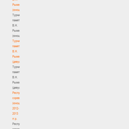
Рыженкова
(юноши)
Турнир
памяти
В.Н.
Рыженкова
(юноши)
Турнир
памяти
В.Н.
Рыженкова
(девушки)
Турнир
памяти
В.Н.
Рыженкова
(девушки)
Республиканские
соревнования
(юноши)
2012-
2013
гг.р.
Республиканские
соревнования