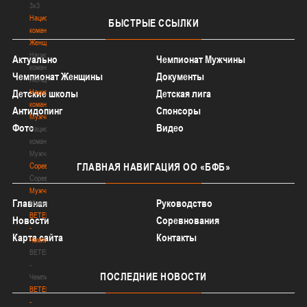
3х3
Национальная
БЫСТРЫЕ
ССЫЛКИ
команда.
Женщины
Национальная
Актуально
Чемпионат Мужчины
команда.
Чемпионат Женщины
Документы
Женщины
Национальная
Детские школы
Детская лига
команда.
Антидопинг
Спонсоры
Мужчины
Фото
Видео
Национальная
команда.
Мужчины
Соревнования
ГЛАВНАЯ
НАВИГАЦИЯ ОО «БФБ»
Соревнования
Мужчины
Главная
Руководство
Мужчины
BETERA
Новости
Соревнования
-
Карта сайта
Контакты
Чемпионат
BETERA
-
ПОСЛЕДНИЕ
НОВОСТИ
Чемпионат
BETERA
-