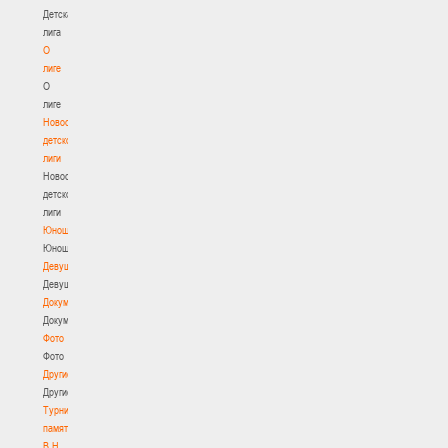
Детская
лига
О
лиге
О
лиге
Новости
детской
лиги
Новости
детской
лиги
Юноши
Юноши
Девушки
Девушки
Документы
Документы
Фото
Фото
Другие
Другие
Турнир
памяти
В.Н.