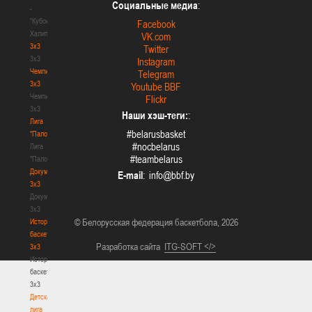
Социальные медиа
:
-
"Кубок
Facebook
Халипского"
VK.com
3x3
Twitter
3x3
Instagram
Чемпионат
Telegram
3х3
Youtube BBF
Чемпионат
Flickr
3х3
Наши хэш-теги:
:
Лига
#belarusbasket
"Палова"
#nocbelarus
Лига
#teambelarus
"Палова"
Документы
E-mail
:
3х3
Документы
3х3
© Белорусская федерация баскетбола, 2026
История
баскетбола
Разработка сайта
ITG-SOFT </>
3х3
История
баскетбола
3х3
Детская
лига