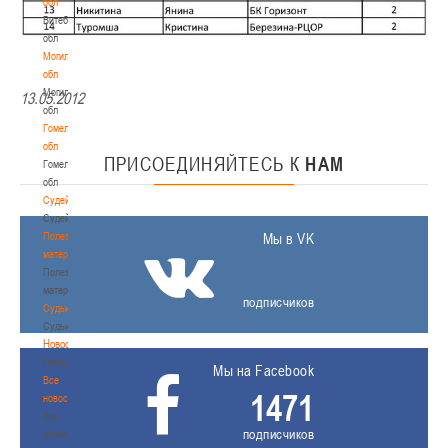
обл
Витебская
обл
Могилевская
обл
Могилевская
13.05.2012
обл
Гомельская
обл
ПРИСОЕДИНЯЙТЕСЬ
К
НАМ
Гомельская
обл
Судейство
Судейство
Полезные
Мы в VK
материалы
Полезные
материалы
подписчиков
Судьи
Судьи
Новости
Новости
Мы на Facebook
Все
1471
новости
Все
подписчиков
новости