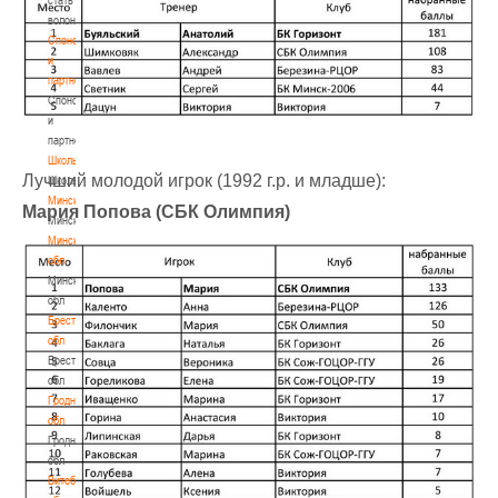
волонтером
Спонсоры
и
партнеры
Спонсоры
и
партнеры
Школы
Лучший молодой игрок (1992 г.р. и младше):
Школы
Минск
Мария Попова (СБК Олимпия)
Минск
Минская
обл
Минская
обл
Брестская
обл
Брестская
обл
Гродненская
обл
Гродненская
обл
Витебская