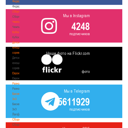
Федерация
Федерация
Сборные
Мы в Instagram
Сборные
Чемпионат
4248
Чемпионат
Кубок
подписчиков
Кубок
Детско-
юношеские
соревнования
Наши фото на Flickr.com
Детско-
юношеские
соревнования
фото
Еврокубки
Еврокубки
Разное
Разное
Мы в Telegram
Баскетбол
5611929
3х3
Баскетбол
подписчиков
3х3
Лого[modid=121]
Сборные
Сборные