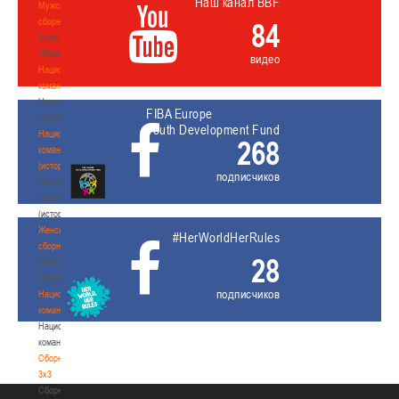
Наш канал BBF
Мужские
сборные
84
Мужские
сборные
видео
Национальная
команда
Национальная
FIBA Europe
команда
Youth Development Fund
Национальная
268
команда
(история)
подписчиков
Национальная
команда
(история)
Женские
#HerWorldHerRules
сборные
28
Женские
сборные
подписчиков
Национальная
команда
Национальная
команда
Сборные
3х3
Сборные