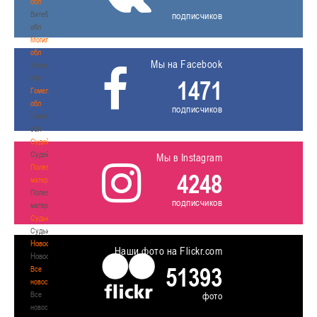
обл
Витебская
подписчиков
обл
Могилевская
обл
Мы на Facebook
Могилевская
обл
1471
Гомельская
обл
подписчиков
Гомельская
обл
Судейство
Судейство
Мы в Instagram
Полезные
4248
материалы
Полезные
подписчиков
материалы
Судьи
Судьи
Новости
Наши фото на Flickr.com
Новости
51393
Все
новости
Все
фото
новости