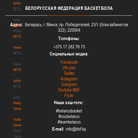
Кубок
БЕЛОРУССКАЯ
ФЕДЕРАЦИЯ БАСКЕТБОЛА
BETERA
-
Кубок
Адрес
: Беларусь, г. Минск, пр. Победителей, 23/1 (блок кабинетов
Женщины
322), 220004
Женщины
BETERA
Телефоны
:
-
+375 17 282 76 73
Чемпионат
BETERA
Социальные медиа
:
-
Facebook
Чемпионат
VK.com
BETERA
Twitter
-
Instagram
Кубок
Telegram
BETERA
Youtube BBF
-
Flickr
Кубок
Наши хэш-теги:
:
Международный
турнир
#belarusbasket
-
#nocbelarus
"Кубок
#teambelarus
Халипского"
E-mail
:
Международный
турнир