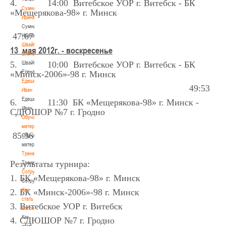
4. 14:00 Витебское УОР г. Витебск - БК
Сумникова
«Мещерякова-98» г. Минск
Ирина
Сумникова
47:67
Ирина
Швайбович
13
мая 2012
г. - воскресенье
Елена
5. 10:00 Витебское УОР г. Витебск - БК
Швайбович
Елена
«Минск-2006»-98 г. Минск
Едешко
49:53
Иван
Едешко
6. 11:30 БК «Мещерякова-98» г. Минск -
Иван
СДЮШОР №7 г. Гродно
Обучающие
материалы
85:36
Обучающие
материалы
Тренерам
Результаты турнира:
Тренерам
Сотрудничество
1. БК «Мещерякова-98» г. Минск
Сотрудничество
Как
2. БК «Минск-2006»-98 г. Минск
стать
3. Витебское УОР г. Витебск
волонтером
Как
4. СДЮШОР №7 г. Гродно
стать