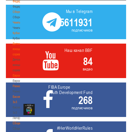
Федерация
Федерация
Мы в Telegram
Сборные
Сборные
5611931
Чемпионат
Чемпионат
подписчиков
Кубок
Кубок
Детско-
юношеские
Наш канал BBF
соревнования
84
Детско-
юношеские
видео
соревнования
Еврокубки
Еврокубки
Разное
FIBA Europe
Разное
Youth Development Fund
268
Баскетбол
3х3
Баскетбол
подписчиков
3х3
Лого[modid=121]
Сборные
#HerWorldHerRules
Сборные