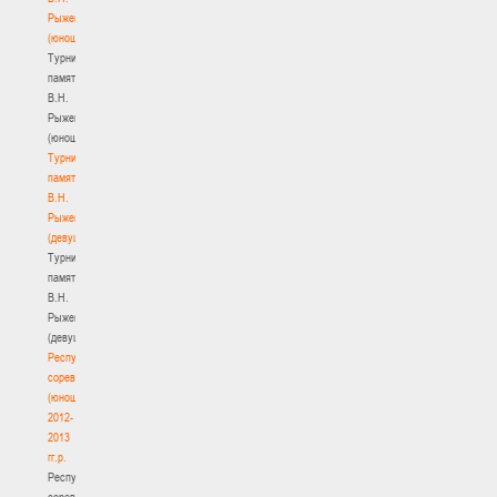
Рыженкова
(юноши)
Турнир
памяти
В.Н.
Рыженкова
(юноши)
Турнир
памяти
В.Н.
Рыженкова
(девушки)
Турнир
памяти
В.Н.
Рыженкова
(девушки)
Республиканские
соревнования
(юноши)
2012-
2013
гг.р.
Республиканские
соревнования