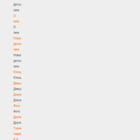
Детская
лига
О
лиге
О
лиге
Новости
детской
лиги
Новости
детской
лиги
Юноши
Юноши
Девушки
Девушки
Документы
Документы
Фото
Фото
Другие
Другие
Турнир
памяти
В.Н.