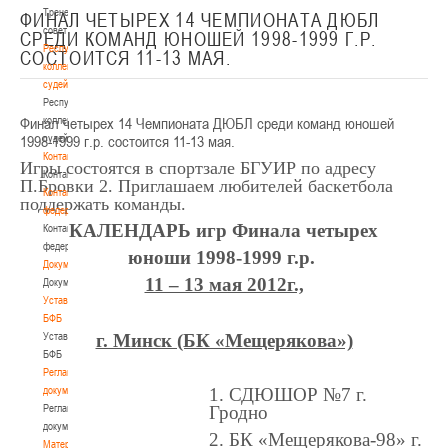
Тренерский
ФИНАЛ ЧЕТЫРЕХ 14 ЧЕМПИОНАТА ДЮБЛ
совет
СРЕДИ КОМАНД ЮНОШЕЙ 1998-1999 Г.Р.
Республиканская
СОСТОИТСЯ 11-13 МАЯ.
коллегия
судей
Республиканская
Финал четырех 14 Чемпионата ДЮБЛ среди команд юношей
коллегия
1998-1999 г.р. состоится 11-13 мая.
судей
Контакты
Игры состоятся в спортзале БГУИР по адресу
Контакты
П.Бровки 2. Приглашаем любителей баскетбола
Контакты
поддержать команды.
федерации
КАЛЕНДАРЬ
игр Финала четырех
Контакты
федерации
юноши 1998-1999 г.р.
Документы
11 – 13 мая 2012г.,
Документы
Устав
БФБ
Устав
г. Минск (БК «Мещерякова»)
БФБ
Регламентирующие
документы
1. СДЮШОР №7 г.
Регламентирующие
Гродно
документы
2. БК «Мещерякова-98» г.
Материалы