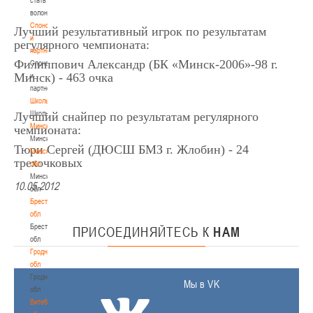
волонтером
Спонсоры
Лучший результативный игрок по результатам
и
регулярного чемпионата:
партнеры
Филиппович Александр (БК «Минск-2006»-98 г.
Спонсоры
Минск) - 463 очка
и
партнеры
Школы
Школы
Лучший снайпер по результатам регулярного
Минск
чемпионата:
Минск
Тюри Сергей (ДЮСШ БМЗ г. Жлобин) - 24
Минская
трехочковых
обл
Минская
10.05.2012
обл
Брестская
обл
Брестская
ПРИСОЕДИНЯЙТЕСЬ
К
НАМ
обл
Гродненская
обл
Гродненская
Мы в VK
обл
Витебская