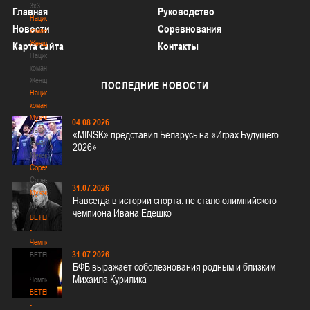
3х3
Главная
Руководство
Национальная
Новости
Соревнования
команда.
Женщины
Карта сайта
Контакты
Национальная
команда.
Женщины
ПОСЛЕДНИЕ
НОВОСТИ
Национальная
команда.
Мужчины
04.08.2026
Национальная
«MINSK» представил Беларусь на «Играх Будущего –
команда.
2026»
Мужчины
Соревнования
Соревнования
31.07.2026
Мужчины
Навсегда в истории спорта: не стало олимпийского
Мужчины
чемпиона Ивана Едешко
BETERA
-
Чемпионат
31.07.2026
BETERA
БФБ выражает соболезнования родным и близким
-
Михаила Курилика
Чемпионат
BETERA
-