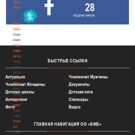
Мужские
28
сборные
Мужские
подписчиков
сборные
Национальная
команда
Национальная
команда
Национальная
команда
(история)
БЫСТРЫЕ
ССЫЛКИ
Национальная
команда
(история)
Актуально
Чемпионат Мужчины
Женские
сборные
Чемпионат Женщины
Документы
Женские
Детские школы
Детская лига
сборные
Антидопинг
Спонсоры
Национальная
команда
Фото
Видео
Национальная
команда
Сборные
ГЛАВНАЯ
НАВИГАЦИЯ ОО «БФБ»
3х3
Сборные