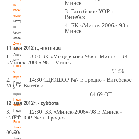
Минск
по
баскетбольной
3. Витебское УОР г.
статистике
Витебск
Материалы
4. БК «Минск-2006»-98 г.
по
Минск
баскетбольной
статистике
Документы
1
1
мая 2012 г., -пятница
РКС
Документы
1. 13:00 БК «Мещерякова-98» г. Минск - БК
РКС
«Минск-2006»-98 г. Минск
Положение
91:56
о
переходах
2. 14:30 СДЮШОР №7 г. Гродно - Витебское
Положение
УОР г. Витебск
о
64:69 ОТ
переходах
Наши
12
мая 2012г. - суббота
чемпионы
3. 12:30 БК «Минск-2006»-98 г. Минск -
Наши
чемпионы
СДЮШОР №7 г. Гродно
Белошапко
Татьяна
80:60
Белошапко
Татьяна