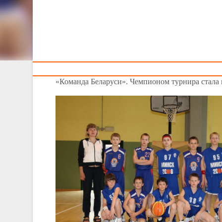
(ИТАЛИЯ)
Тренерам
«Команда Беларуси» заняла третье место в междунар
1 мая состоялись финальные игры международно
команды из Беларуси поборолись между собой за
«Команда Беларуси». Чемпионом турнира стала