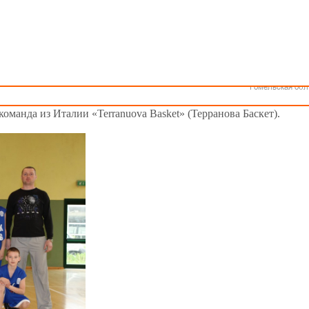
Как стать волонтером
Минск
Спонсоры и партнеры
Минская обл
Брестская обл
Гродненская об
Витебская обл
одном турнире памяти Д. Боско (Италия)
Могилевская об
Гомельская обл
го турнира памяти Д. Боско, который проводит организация
CE
 3-е место. Победу со счетом 52-42 над командой «Гомель» одер
 команда из Италии
«Terranuova Basket» (Терранова Баскет).