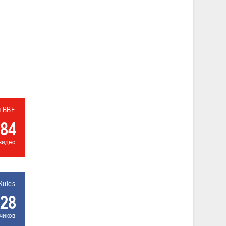
л BBF
84
видео
Rules
28
чиков