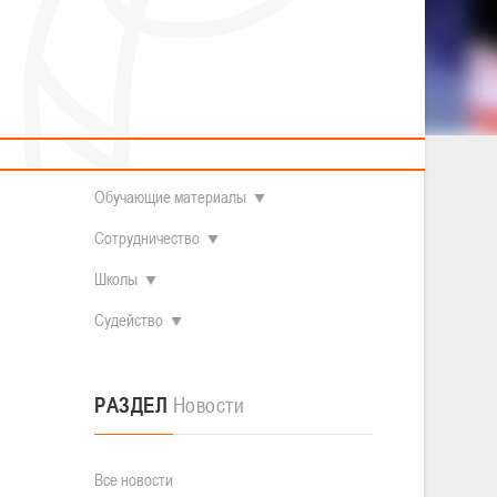
2014 гг.р.
Полезные материалы
Товарищеские игры (девушки)
О федерации
Судьи
ОДМ 2008-2009 гг.р. (девушки)
ОДМ 2008-2009 гг.р. (юноши)
Контакты
л
Первенство 2010-2011 гг.р. (юноши)
Первенство 2011-2012 гг.р. (юноши)
Документы
л
Первенство 2012-2013 гг.р. (юноши)
FA
. Две
Наши чемпионы
жала
Обучающие материалы
Сотрудничество
Школы
Судейство
РАЗДЕЛ
Новости
Все новости