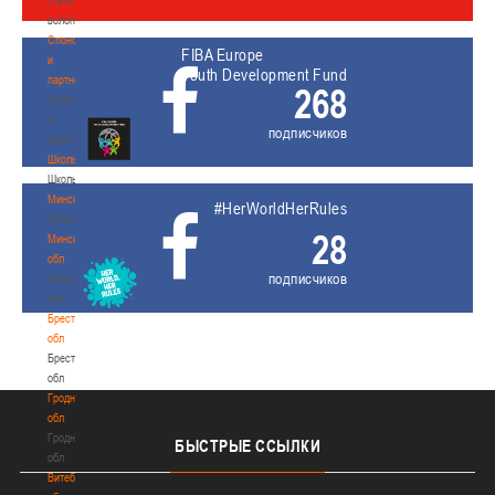
волонтером
Спонсоры
FIBA Europe
и
Youth Development Fund
партнеры
268
Спонсоры
и
подписчиков
партнеры
Школы
Школы
Минск
#HerWorldHerRules
Минск
28
Минская
обл
подписчиков
Минская
обл
Брестская
обл
Брестская
обл
Гродненская
обл
Гродненская
БЫСТРЫЕ
ССЫЛКИ
обл
Витебская