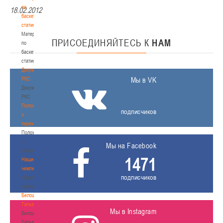
по
18.02.2012
баскетбольной
статистике
Материалы
ПРИСОЕДИНЯЙТЕСЬ
К
НАМ
по
баскетбольной
статистике
Документы
РКС
Мы в VK
Документы
РКС
Положение
подписчиков
о
переходах
Положение
о
Мы на Facebook
переходах
1471
Наши
чемпионы
подписчиков
Наши
чемпионы
Белошапко
Татьяна
Мы в Instagram
Белошапко
Татьяна