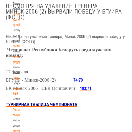
Тренерский
НЕСМОТРЯ НА УДАЛЕНИЕ ТРЕНЕРА,
совет
МИНСК-2006 (2) ВЫРВАЛИ ПОБЕДУ У БГУИРА
Республиканская
(ФОТО)
коллегия
судей
Республиканская
Несмотря на удаление тренера, Минск-2006 (2) вырвали победу у
коллегия
БГУИРа (ФОТО)
судей
Контакты
Чемпионат Республики Беларусь среди мужских
Контакты
команд:
Контакты
федерации
Контакты
17 февраля
федерации
Документы
74:79
БГУИР - Минск-2006 (2)
Документы
103:71
БК Минск-2006 - СБК Осиповичи
Устав
БФБ
Устав
ТУРНИРНАЯ ТАБЛИЦА ЧЕМПИОНАТА
БФБ
Регламентирующие
документы
Регламентирующие
документы
Материалы