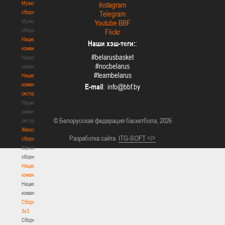
Мужские
Instagram
сборные
Telegram
Мужские
Youtube BBF
сборные
Flickr
Национальная
Наши хэш-теги:
:
команда
#belarusbasket
Национальная
#nocbelarus
команда
#teambelarus
Национальная
команда
E-mail
:
(история)
Национальная
команда
© Белорусская федерация баскетбола, 2026
(история)
Женские
Разработка сайта
ITG-SOFT </>
сборные
Женские
сборные
Национальная
команда
Национальная
команда
Сборные
3х3
Сборные