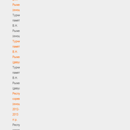
Рыженкова
(юноши)
Турнир
памяти
В.Н.
Рыженкова
(юноши)
Турнир
памяти
В.Н.
Рыженкова
(девушки)
Турнир
памяти
В.Н.
Рыженкова
(девушки)
Республиканские
соревнования
(юноши)
2012-
2013
гг.р.
Республиканские
соревнования