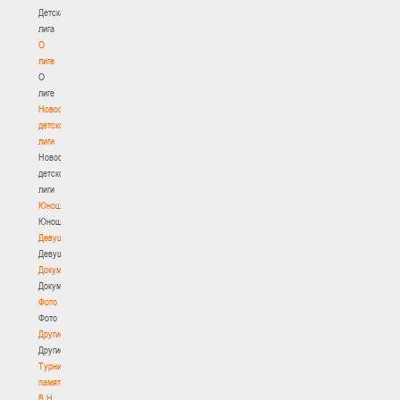
Детская
лига
О
лиге
О
лиге
Новости
детской
лиги
Новости
детской
лиги
Юноши
Юноши
Девушки
Девушки
Документы
Документы
Фото
Фото
Другие
Другие
Турнир
памяти
В.Н.