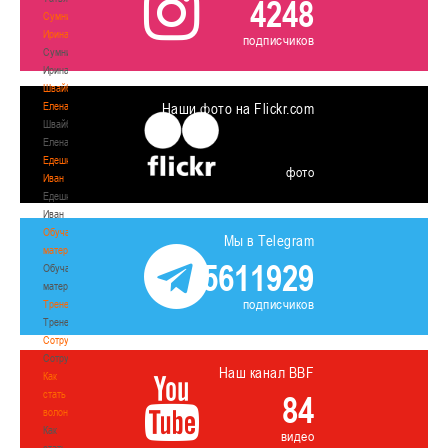
4248
Сумникова
Ирина
подписчиков
Сумникова
Ирина
Швайбович
Елена
Наши фото на Flickr.com
Швайбович
Елена
Едешко
фото
Иван
Едешко
Иван
Обучающие
Мы в Telegram
материалы
5611929
Обучающие
материалы
подписчиков
Тренерам
Тренерам
Сотрудничество
Сотрудничество
Наш канал BBF
Как
стать
84
волонтером
Как
видео
стать