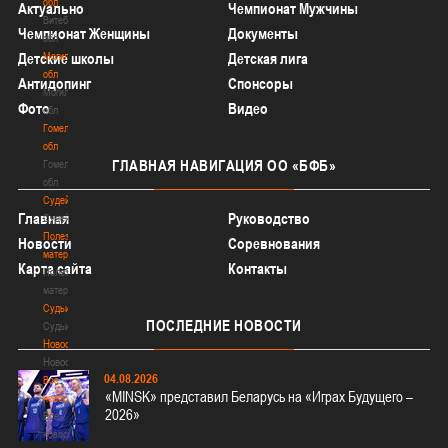
обл
Актуально
Чемпионат Мужчины
Витебская
Чемпионат Женщины
Документы
обл
Детские школы
Могилевская
Детская лига
обл
Антидопинг
Спонсоры
Могилевская
Фото
Видео
обл
Гомельская
обл
ГЛАВНАЯ
НАВИГАЦИЯ ОО «БФБ»
Гомельская
обл
Судейство
Главная
Руководство
Судейство
Полезные
Новости
Соревнования
материалы
Карта сайта
Контакты
Полезные
материалы
Судьи
ПОСЛЕДНИЕ
НОВОСТИ
Судьи
Новости
Новости
04.08.2026
Все
«MINSK» представил Беларусь на «Играх Будущего –
новости
2026»
Все
новости