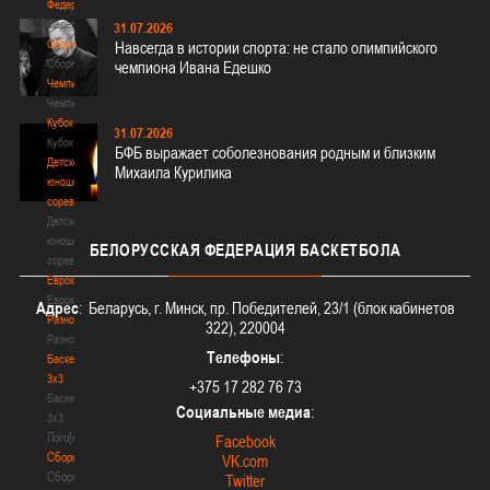
Федерация
Федерация
31.07.2026
Сборные
Навсегда в истории спорта: не стало олимпийского
Сборные
чемпиона Ивана Едешко
Чемпионат
Чемпионат
Кубок
31.07.2026
Кубок
БФБ выражает соболезнования родным и близким
Детско-
Михаила Курилика
юношеские
соревнования
Детско-
юношеские
БЕЛОРУССКАЯ
ФЕДЕРАЦИЯ БАСКЕТБОЛА
соревнования
Еврокубки
Еврокубки
Адрес
: Беларусь, г. Минск, пр. Победителей, 23/1 (блок кабинетов
Разное
322), 220004
Разное
Телефоны
:
Баскетбол
3х3
+375 17 282 76 73
Баскетбол
Социальные медиа
:
3х3
Лого[modid=121]
Facebook
Сборные
VK.com
Сборные
Twitter