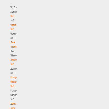
-
"Кубок
Халипского"
3x3
3x3
Чемпионат
3х3
Чемпионат
3х3
Лига
"Палова"
Лига
"Палова"
Документы
3х3
Документы
3х3
История
баскетбола
3х3
История
баскетбола
3х3
Детская
лига