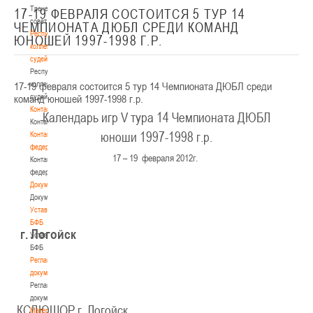
Тренерский
17-19 ФЕВРАЛЯ СОСТОИТСЯ 5 ТУР 14
совет
ЧЕМПИОНАТА ДЮБЛ СРЕДИ КОМАНД
Республиканская
ЮНОШЕЙ 1997-1998 Г.Р.
коллегия
судей
Республиканская
17-19 февраля состоится 5 тур 14 Чемпионата ДЮБЛ среди
коллегия
команд юношей 1997-1998 г.р.
судей
Контакты
Календарь игр
V
тура 14 Чемпионата ДЮБЛ
Контакты
юноши 1997-1998 г.р.
Контакты
федерации
17 – 19 февраля 2012г.
Контакты
федерации
Документы
Документы
Устав
БФБ
г. Логойск
Устав
БФБ
Регламентирующие
документы
Регламентирующие
документы
КСДЮШОР г. Логойск
Материалы