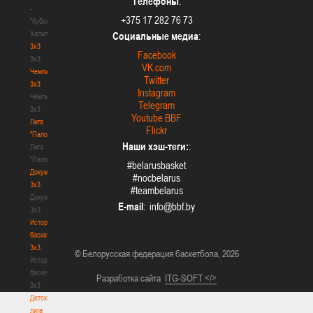
Телефоны
:
-
+375 17 282 76 73
"Кубок
Халипского"
Социальные медиа
:
3x3
Facebook
3x3
VK.com
Чемпионат
Twitter
3х3
Instagram
Чемпионат
Telegram
3х3
Youtube BBF
Лига
Flickr
"Палова"
Наши хэш-теги:
:
Лига
"Палова"
#belarusbasket
Документы
#nocbelarus
3х3
#teambelarus
Документы
E-mail
:
3х3
История
баскетбола
3х3
© Белорусская федерация баскетбола, 2026
История
баскетбола
Разработка сайта
ITG-SOFT </>
3х3
Детская
лига