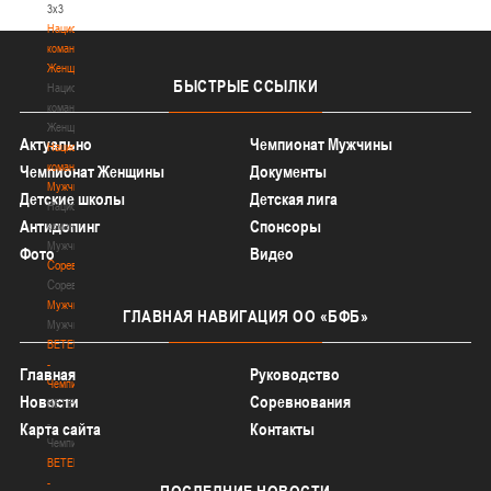
3х3
Национальная
команда.
Женщины
БЫСТРЫЕ
ССЫЛКИ
Национальная
команда.
Женщины
Актуально
Чемпионат Мужчины
Национальная
команда.
Чемпионат Женщины
Документы
Мужчины
Детские школы
Детская лига
Национальная
Антидопинг
Спонсоры
команда.
Мужчины
Фото
Видео
Соревнования
Соревнования
Мужчины
ГЛАВНАЯ
НАВИГАЦИЯ ОО «БФБ»
Мужчины
BETERA
-
Главная
Руководство
Чемпионат
Новости
Соревнования
BETERA
-
Карта сайта
Контакты
Чемпионат
BETERA
-