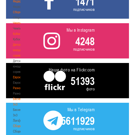
1471
Федерация
Федерация
подписчиков
Сборные
Сборные
Чемпионат
Чемпионат
Мы в Instagram
Кубок
4248
Кубок
Детско-
подписчиков
юношеские
соревнования
Детско-
юношеские
Наши фото на Flickr.com
соревнования
51393
Еврокубки
Еврокубки
Разное
фото
Разное
Баскетбол
3х3
Мы в Telegram
Баскетбол
3х3
5611929
Лого[modid=121]
Сборные
подписчиков
Сборные