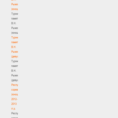
Рыженкова
(юноши)
Турнир
памяти
В.Н.
Рыженкова
(юноши)
Турнир
памяти
В.Н.
Рыженкова
(девушки)
Турнир
памяти
В.Н.
Рыженкова
(девушки)
Республиканские
соревнования
(юноши)
2012-
2013
гг.р.
Республиканские
соревнования