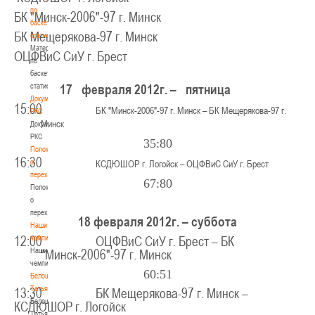
по
БК "Минск-2006"-97 г. Минск
баскетбольной
БК Мещерякова-97 г. Минск
статистике
Материалы
ОЦФВиС СиУ г. Брест
по
баскетбольной
статистике
17 февраля 2012г. – пятница
Документы
15:00
БК "Минск-2006"-97 г. Минск – БК Мещерякова-97 г.
РКС
Минск
Документы
РКС
35:80
Положение
16:30
о
КСДЮШОР г. Логойск – ОЦФВиС СиУ г. Брест
переходах
67:80
Положение
о
переходах
18 февраля 2012г. – суббота
Наши
12:00 ОЦФВиС СиУ г. Брест – БК
чемпионы
Наши
"Минск-2006"-97 г. Минск
чемпионы
60:51
Белошапко
Татьяна
13:30 БК Мещерякова-97 г. Минск –
Белошапко
КСДЮШОР г. Логойск
Татьяна