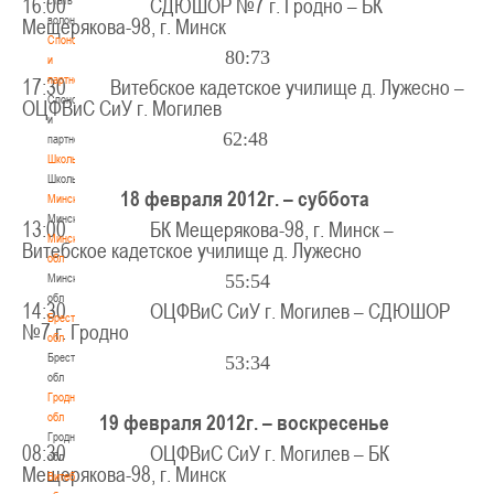
16:00 СДЮШОР №7 г. Гродно – БК
волонтером
Мещерякова-98, г. Минск
Спонсоры
80:73
и
партнеры
17:30 Витебское кадетское училище д. Лужесно –
Спонсоры
ОЦФВиС СиУ г. Могилев
и
62:48
партнеры
Школы
Школы
18 февраля 2012г. – суббота
Минск
Минск
13:00 БК Мещерякова-98, г. Минск –
Минская
Витебское кадетское училище д. Лужесно
обл
55:54
Минская
обл
14:30 ОЦФВиС СиУ г. Могилев – СДЮШОР
Брестская
№7 г. Гродно
обл
Брестская
53:34
обл
Гродненская
обл
19 февраля 2012г. – воскресенье
Гродненская
08:30 ОЦФВиС СиУ г. Могилев – БК
обл
Мещерякова-98, г. Минск
Витебская