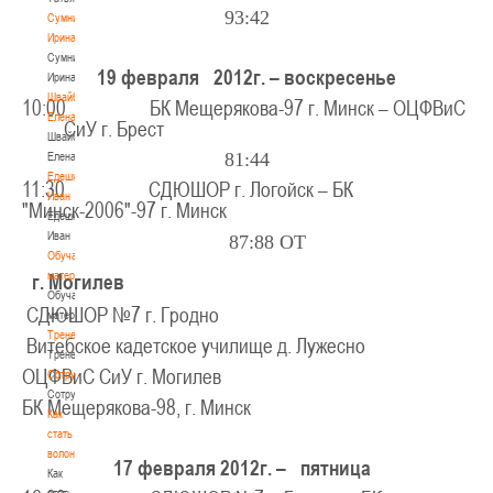
93:42
Сумникова
Ирина
Сумникова
19 февраля 2012г. – воскресенье
Ирина
Швайбович
10:00 БК Мещерякова-97 г. Минск – ОЦФВиС
Елена
СиУ г. Брест
Швайбович
81:44
Елена
Едешко
11:30 СДЮШОР г. Логойск – БК
Иван
"Минск-2006"-97 г. Минск
Едешко
Иван
87:88 ОТ
Обучающие
материалы
г. Могилев
Обучающие
СДЮШОР №7 г. Гродно
материалы
Тренерам
Витебское кадетское училище д. Лужесно
Тренерам
ОЦФВиС СиУ г. Могилев
Сотрудничество
Сотрудничество
БК Мещерякова-98, г. Минск
Как
стать
волонтером
17 февраля 2012г. – пятница
Как
стать