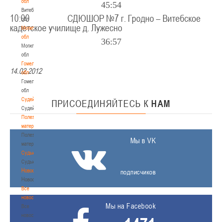
обл
45:54
Витебская
10:00 СДЮШОР №7 г. Гродно – Витебское
обл
кадетское училище д. Лужесно
Могилевская
обл
36:57
Могилевская
обл
Гомельская
14.02.2012
обл
Гомельская
обл
Судейство
ПРИСОЕДИНЯЙТЕСЬ
К
НАМ
Судейство
Полезные
материалы
Полезные
Мы в VK
материалы
Судьи
Судьи
Новости
подписчиков
Новости
Все
новости
Мы на Facebook
Все
новости