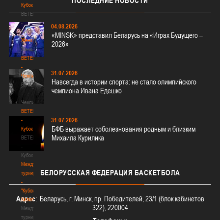
ПОСЛЕДНИЕ
НОВОСТИ
Кубок
BETERA
-
04.08.2026
Кубок
«MINSK» представил Беларусь на «Играх Будущего –
Женщины
2026»
Женщины
BETERA
-
31.07.2026
Чемпионат
Навсегда в истории спорта: не стало олимпийского
BETERA
чемпиона Ивана Едешко
-
Чемпионат
BETERA
31.07.2026
-
БФБ выражает соболезнования родным и близким
Кубок
Михаила Курилика
BETERA
-
Кубок
Международный
БЕЛОРУССКАЯ
ФЕДЕРАЦИЯ БАСКЕТБОЛА
турнир
-
"Кубок
Адрес
: Беларусь, г. Минск, пр. Победителей, 23/1 (блок кабинетов
Халипского"
322), 220004
Международный
турнир