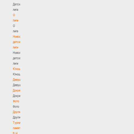
Детская
лига
О
лиге
О
лиге
Новости
детской
лиги
Новости
детской
лиги
Юноши
Юноши
Девушки
Девушки
Документы
Документы
Фото
Фото
Другие
Другие
Турнир
памяти
В.Н.