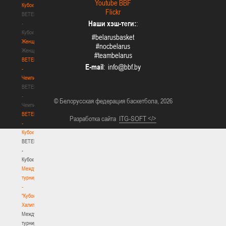
Youtube BBF
Кубок
Flickr
BETERA
Наши хэш-теги:
:
-
Кубок
#belarusbasket
Женщины
#nocbelarus
Женщины
#teambelarus
BETERA
E-mail
:
-
Чемпионат
BETERA
-
© Белорусская федерация баскетбола, 2026
Чемпионат
BETERA
Разработка сайта
ITG-SOFT </>
-
Кубок
BETERA
-
Кубок
Международный
турнир
-
"Кубок
Халипского"
Международный
турнир