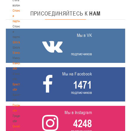
волонтером
Спонсоры
ПРИСОЕДИНЯЙТЕСЬ
К
НАМ
и
партнеры
Спонсоры
и
Мы в VK
партнеры
Школы
Школы
Минск
подписчиков
Минск
Минская
обл
Мы на Facebook
Минская
обл
1471
Брестская
обл
подписчиков
Брестская
обл
Гродненская
обл
Мы в Instagram
Гродненская
4248
обл
Витебская
подписчиков