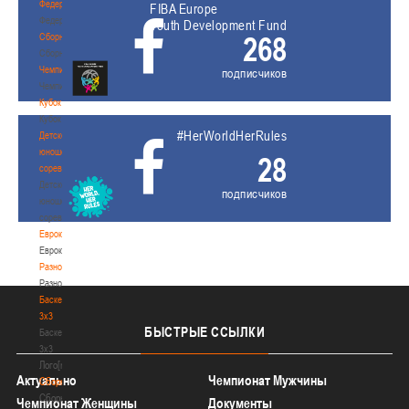
Федерация
FIBA Europe
Федерация
Youth Development Fund
268
Сборные
Сборные
Чемпионат
подписчиков
Чемпионат
Кубок
Кубок
#HerWorldHerRules
Детско-
юношеские
28
соревнования
Детско-
подписчиков
юношеские
соревнования
Еврокубки
Еврокубки
Разное
Разное
Баскетбол
3х3
БЫСТРЫЕ
ССЫЛКИ
Баскетбол
3х3
Лого[modid=121]
Актуально
Чемпионат Мужчины
Сборные
Сборные
Чемпионат Женщины
Документы