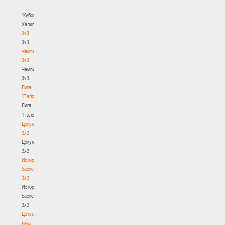
-
"Кубок
Халипского"
3x3
3x3
Чемпионат
3х3
Чемпионат
3х3
Лига
"Палова"
Лига
"Палова"
Документы
3х3
Документы
3х3
История
баскетбола
3х3
История
баскетбола
3х3
Детская
лига