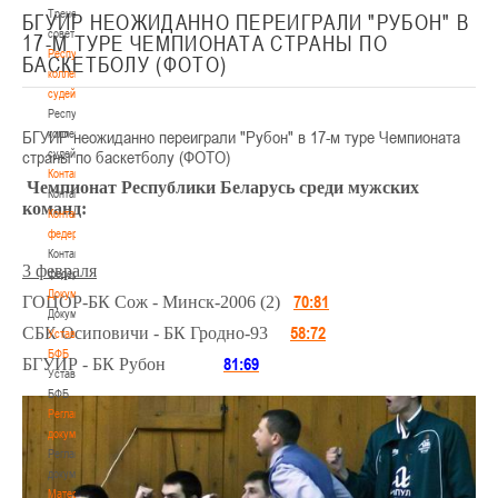
Тренерский
БГУИР НЕОЖИДАННО ПЕРЕИГРАЛИ "РУБОН" В
совет
17-М ТУРЕ ЧЕМПИОНАТА СТРАНЫ ПО
Республиканская
БАСКЕТБОЛУ (ФОТО)
коллегия
судей
Республиканская
БГУИР неожиданно переиграли "Рубон" в 17-м туре Чемпионата
коллегия
страны по баскетболу (ФОТО)
судей
Контакты
Чемпионат Республики Беларусь среди мужских
Контакты
команд:
Контакты
федерации
Контакты
3 февраля
федерации
Документы
70:81
ГОЦОР-БК Сож - Минск-2006 (2)
Документы
58:72
СБК Осиповичи - БК Гродно-93
Устав
БФБ
81:69
БГУИР - БК Рубон
Устав
БФБ
Регламентирующие
документы
Регламентирующие
документы
Материалы