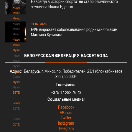
Навсегда в истории спорта: не стало олимпийского
3х3
чемпиона Ивана Едешко
Национальная
команда.
Женщины
Национальная
31.07.2026
БФБ выражает соболезнования родным и близким
команда.
Михаила Курилика
Женщины
Национальная
команда.
Мужчины
БЕЛОРУССКАЯ
ФЕДЕРАЦИЯ БАСКЕТБОЛА
Национальная
команда.
Мужчины
Адрес
: Беларусь, г. Минск, пр. Победителей, 23/1 (блок кабинетов
Соревнования
322), 220004
Соревнования
Мужчины
Телефоны
:
Мужчины
+375 17 282 76 73
BETERA
-
Социальные медиа
:
Чемпионат
Facebook
BETERA
VK.com
-
Twitter
Чемпионат
Instagram
BETERA
Telegram
-