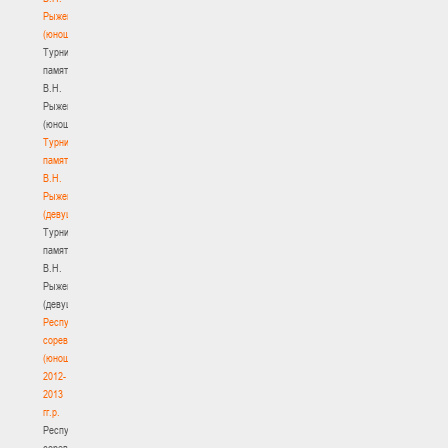
Рыженкова
(юноши)
Турнир
памяти
В.Н.
Рыженкова
(юноши)
Турнир
памяти
В.Н.
Рыженкова
(девушки)
Турнир
памяти
В.Н.
Рыженкова
(девушки)
Республиканские
соревнования
(юноши)
2012-
2013
гг.р.
Республиканские
соревнования