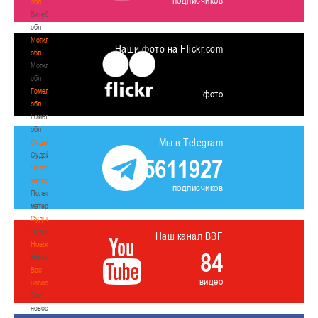
обл
Витебская
обл
Могилевская
Наши фото на Flickr.com
обл
Могилевская
обл
Гомельская
фото
обл
Гомельская
обл
Мы в Telegram
Судейство
Судейство
5611927
Полезные
материалы
подписчиков
Полезные
материалы
Судьи
Судьи
Наш канал BBF
Новости
84
Новости
Все
видео
новости
Все
новости