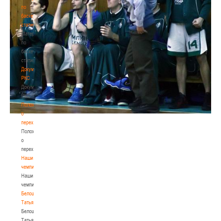
по
баскетбольной
статистике
Материалы
по
баскетбольной
статистике
Документы
РКС
Документы
РКС
Положение
о
переходах
Положение
о
переходах
Наши
чемпионы
Наши
чемпионы
Белошапко
Татьяна
Белошапко
Татьяна