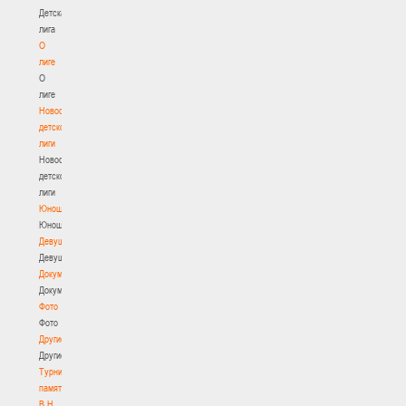
Детская
лига
О
лиге
О
лиге
Новости
детской
лиги
Новости
детской
лиги
Юноши
Юноши
Девушки
Девушки
Документы
Документы
Фото
Фото
Другие
Другие
Турнир
памяти
В.Н.