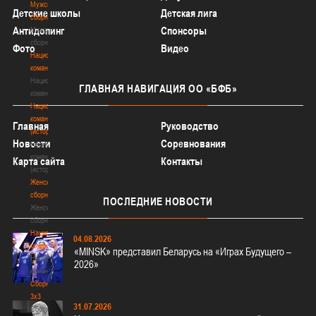
Мужские
Детские школы
Детская лига
сборные
Антидопинг
Спонсоры
Мужские
сборные
Фото
Видео
Национальная
команда
Национальная
ГЛАВНАЯ
НАВИГАЦИЯ ОО «БФБ»
команда
Национальная
команда
Главная
Руководство
(история)
Новости
Соревнования
Национальная
команда
Карта сайта
Контакты
(история)
Женские
сборные
ПОСЛЕДНИЕ
НОВОСТИ
Женские
сборные
Национальная
04.08.2026
команда
«MINSK» представил Беларусь на «Играх Будущего –
Национальная
2026»
команда
Сборные
3х3
31.07.2026
Сборные