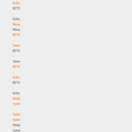
Кубок
BETERA
-
Кубок
Женщины
Женщины
BETERA
-
Чемпионат
BETERA
-
Чемпионат
BETERA
-
Кубок
BETERA
-
Кубок
Международный
турнир
-
"Кубок
Халипского"
Международный
турнир