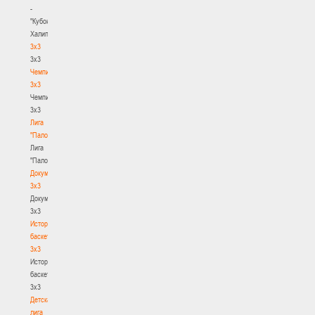
-
"Кубок
Халипского"
3x3
3x3
Чемпионат
3х3
Чемпионат
3х3
Лига
"Палова"
Лига
"Палова"
Документы
3х3
Документы
3х3
История
баскетбола
3х3
История
баскетбола
3х3
Детская
лига