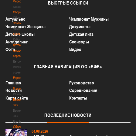
Федерация
БЫСТРЫЕ
ССЫЛКИ
Федерация
Сборные
Сборные
Актуально
Чемпионат Мужчины
Чемпионат
Чемпионат Женщины
Документы
Чемпионат
Детские школы
Детская лига
Кубок
Кубок
Антидопинг
Спонсоры
Детско-
Фото
Видео
юношеские
соревнования
Детско-
ГЛАВНАЯ
НАВИГАЦИЯ ОО «БФБ»
юношеские
соревнования
Еврокубки
Главная
Руководство
Еврокубки
Разное
Новости
Соревнования
Разное
Карта сайта
Контакты
Баскетбол
3х3
Баскетбол
ПОСЛЕДНИЕ
НОВОСТИ
3х3
Лого[modid=121]
Сборные
04.08.2026
Сборные