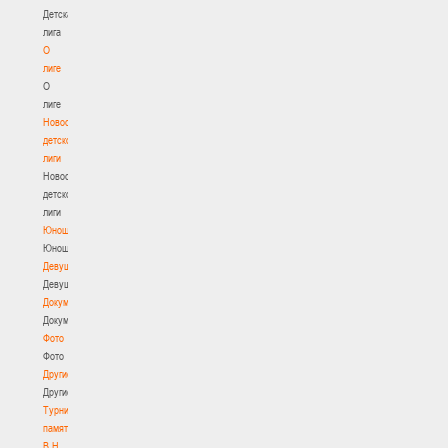
Детская
лига
О
лиге
О
лиге
Новости
детской
лиги
Новости
детской
лиги
Юноши
Юноши
Девушки
Девушки
Документы
Документы
Фото
Фото
Другие
Другие
Турнир
памяти
В.Н.