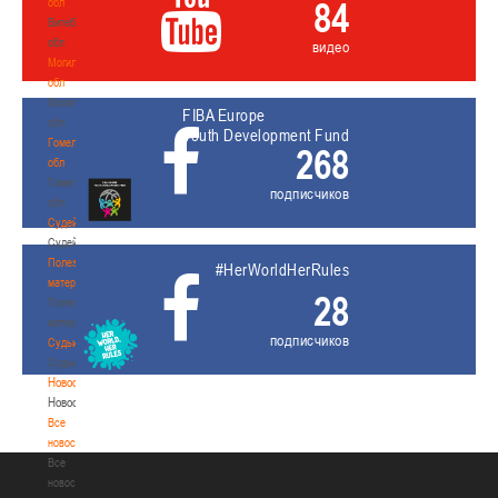
84
обл
Витебская
обл
видео
Могилевская
обл
Могилевская
FIBA Europe
обл
Youth Development Fund
Гомельская
268
обл
Гомельская
подписчиков
обл
Судейство
Судейство
Полезные
#HerWorldHerRules
материалы
28
Полезные
материалы
подписчиков
Судьи
Судьи
Новости
Новости
Все
новости
Все
новости