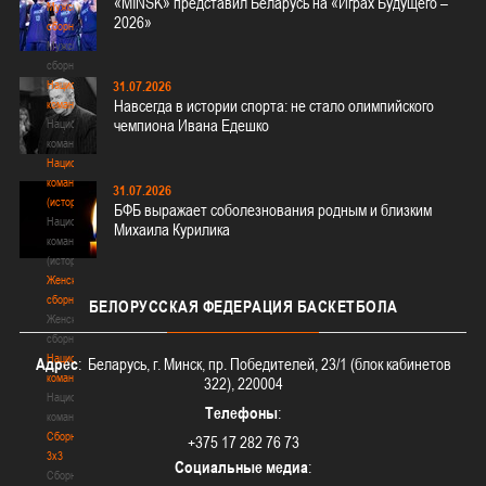
«MINSK» представил Беларусь на «Играх Будущего –
Мужские
2026»
сборные
Мужские
сборные
Национальная
31.07.2026
Навсегда в истории спорта: не стало олимпийского
команда
чемпиона Ивана Едешко
Национальная
команда
Национальная
команда
31.07.2026
(история)
БФБ выражает соболезнования родным и близким
Национальная
Михаила Курилика
команда
(история)
Женские
сборные
БЕЛОРУССКАЯ
ФЕДЕРАЦИЯ БАСКЕТБОЛА
Женские
сборные
Национальная
Адрес
: Беларусь, г. Минск, пр. Победителей, 23/1 (блок кабинетов
команда
322), 220004
Национальная
Телефоны
:
команда
Сборные
+375 17 282 76 73
3х3
Социальные медиа
:
Сборные