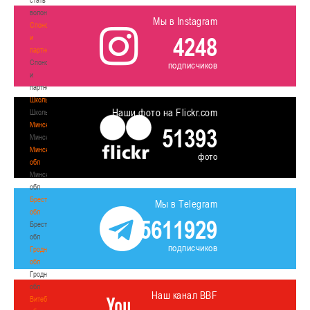
волонтером
Мы в Instagram
Спонсоры
4248
и
партнеры
Спонсоры
подписчиков
и
партнеры
Школы
Наши фото на Flickr.com
Школы
Минск
51393
Минск
Минская
фото
обл
Минская
обл
Брестская
Мы в Telegram
обл
5611929
Брестская
обл
подписчиков
Гродненская
обл
Гродненская
обл
Наш канал BBF
Витебская