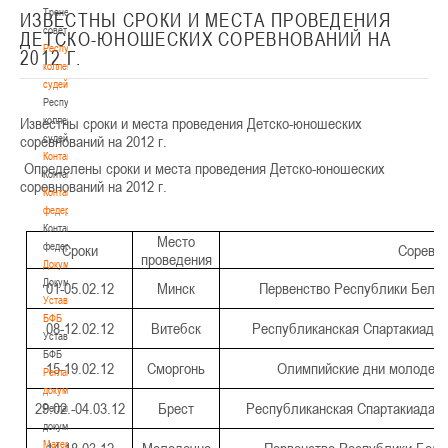
Тренерский
ИЗВЕСТНЫ СРОКИ И МЕСТА ПРОВЕДЕНИЯ
совет
ДЕТСКО-ЮНОШЕСКИХ СОРЕВНОВАНИЙ НА
Республиканская
2012 Г.
коллегия
судей
Республиканская
Известны сроки и места проведения Детско-юношеских
коллегия
соревнований на 2012 г.
судей
Контакты
Определены сроки и места проведения Детско-юношеских
Контакты
соревнований на 2012 г.
Контакты
федерации
Контакты
Место
федерации
Сроки
Соревно
проведения
Документы
Документы
01-05.02.12
Минск
Первенство Республики Белару
Устав
БФБ
08-12.02.12
Витебск
Республиканская Спартакиада 
Устав
БФБ
15-19.02.12
Сморгонь
Олимпийские дни молодежи 
Регламентирующие
документы
29.02.-04.03.12
Брест
Республиканская Спартакиада Д
Регламентирующие
документы
Материалы
14-18.03.12
Молодечно
Первенство Республики Белар