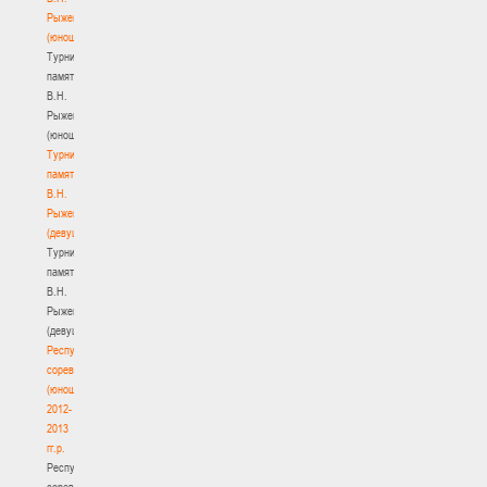
Рыженкова
(юноши)
Турнир
памяти
В.Н.
Рыженкова
(юноши)
Турнир
памяти
В.Н.
Рыженкова
(девушки)
Турнир
памяти
В.Н.
Рыженкова
(девушки)
Республиканские
соревнования
(юноши)
2012-
2013
гг.р.
Республиканские
соревнования