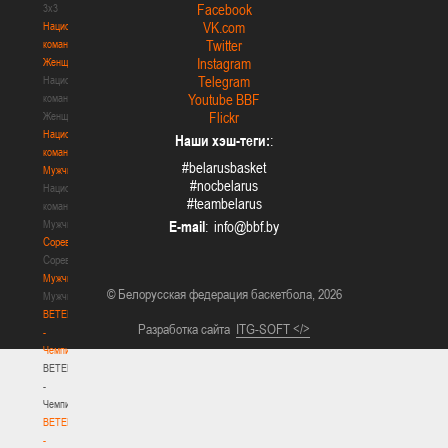
Facebook
3х3
VK.com
Национальная
Twitter
команда.
Instagram
Женщины
Telegram
Национальная
Youtube BBF
команда.
Flickr
Женщины
Национальная
Наши хэш-теги:
:
команда.
#belarusbasket
Мужчины
#nocbelarus
Национальная
#teambelarus
команда.
Мужчины
E-mail
:
Соревнования
Соревнования
Мужчины
© Белорусская федерация баскетбола, 2026
Мужчины
BETERA
Разработка сайта
ITG-SOFT </>
-
Чемпионат
BETERA
-
Чемпионат
BETERA
-