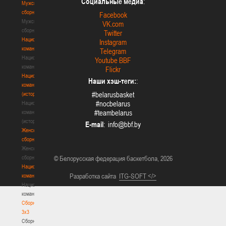
Социальные медиа
:
Мужские
сборные
Facebook
Мужские
VK.com
сборные
Twitter
Национальная
Instagram
команда
Telegram
Национальная
Youtube BBF
команда
Flickr
Национальная
Наши хэш-теги:
:
команда
#belarusbasket
(история)
#nocbelarus
Национальная
#teambelarus
команда
(история)
E-mail
:
Женские
сборные
Женские
сборные
© Белорусская федерация баскетбола, 2026
Национальная
Разработка сайта
ITG-SOFT </>
команда
Национальная
команда
Сборные
3х3
Сборные