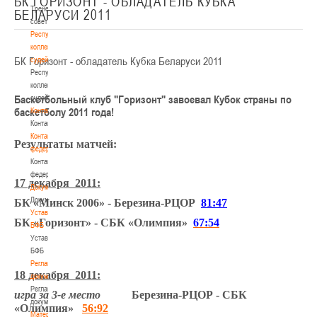
БК ГОРИЗОНТ - ОБЛАДАТЕЛЬ КУБКА
Тренерский
БЕЛАРУСИ 2011
совет
Республиканская
коллегия
БК Горизонт - обладатель Кубка Беларуси 2011
судей
Республиканская
коллегия
Баскетбольный клуб "Горизонт" завоевал Кубок страны по
судей
баскетболу 2011 года!
Контакты
Контакты
Контакты
Результаты матчей:
федерации
Контакты
федерации
17 декабря 2011:
Документы
Документы
БК «Минск 2006» - Березина-РЦОР
81:47
Устав
БК «Горизонт» - СБК «Олимпия»
67:54
БФБ
Устав
БФБ
Регламентирующие
18 декабря 2011:
документы
Регламентирующие
игра за 3-е место
Березина-РЦОР -
СБК
документы
«Олимпия»
56:92
Материалы