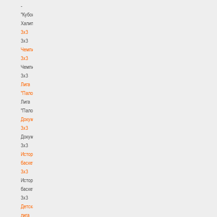
-
"Кубок
Халипского"
3x3
3x3
Чемпионат
3х3
Чемпионат
3х3
Лига
"Палова"
Лига
"Палова"
Документы
3х3
Документы
3х3
История
баскетбола
3х3
История
баскетбола
3х3
Детская
лига