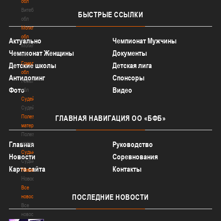
обл
Витебская
БЫСТРЫЕ
ССЫЛКИ
обл
Могилевская
обл
Актуально
Чемпионат Мужчины
Могилевская
Чемпионат Женщины
Документы
обл
Гомельская
Детские школы
Детская лига
обл
Антидопинг
Спонсоры
Гомельская
Фото
Видео
обл
Судейство
Судейство
Полезные
ГЛАВНАЯ
НАВИГАЦИЯ ОО «БФБ»
материалы
Полезные
Главная
материалы
Руководство
Судьи
Новости
Соревнования
Судьи
Карта сайта
Контакты
Новости
Новости
Все
ПОСЛЕДНИЕ
НОВОСТИ
новости
Все
новости