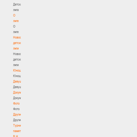
Детская
лига
О
лиге
О
лиге
Новости
детской
лиги
Новости
детской
лиги
Юноши
Юноши
Девушки
Девушки
Документы
Документы
Фото
Фото
Другие
Другие
Турнир
памяти
В.Н.