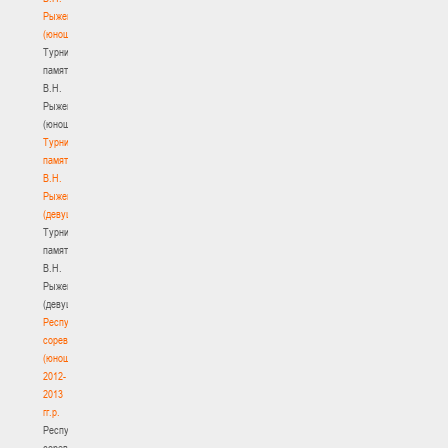
Рыженкова
(юноши)
Турнир
памяти
В.Н.
Рыженкова
(юноши)
Турнир
памяти
В.Н.
Рыженкова
(девушки)
Турнир
памяти
В.Н.
Рыженкова
(девушки)
Республиканские
соревнования
(юноши)
2012-
2013
гг.р.
Республиканские
соревнования