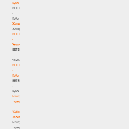
Кубок
BETERA
-
Кубок
Женщины
Женщины
BETERA
-
Чемпионат
BETERA
-
Чемпионат
BETERA
-
Кубок
BETERA
-
Кубок
Международный
турнир
-
"Кубок
Халипского"
Международный
турнир