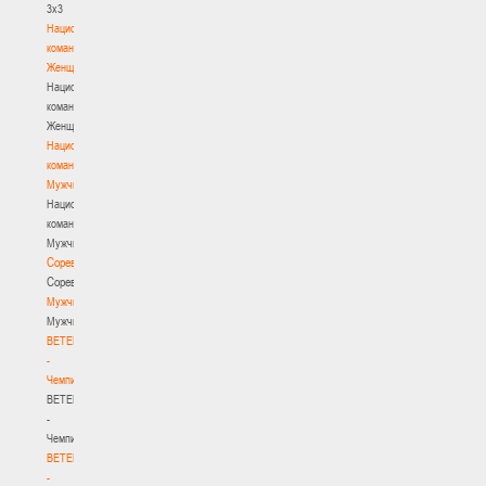
3х3
Национальная
команда.
Женщины
Национальная
команда.
Женщины
Национальная
команда.
Мужчины
Национальная
команда.
Мужчины
Соревнования
Соревнования
Мужчины
Мужчины
BETERA
-
Чемпионат
BETERA
-
Чемпионат
BETERA
-