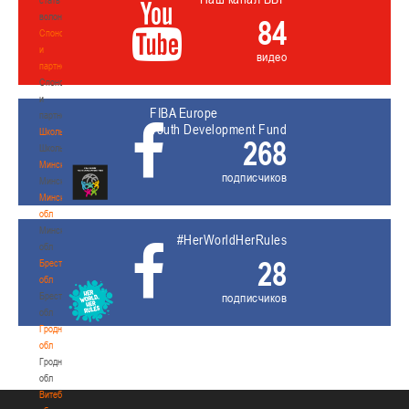
волонтером
84
Спонсоры
и
видео
партнеры
Спонсоры
и
FIBA Europe
партнеры
Youth Development Fund
Школы
268
Школы
Минск
подписчиков
Минск
Минская
обл
Минская
#HerWorldHerRules
обл
28
Брестская
обл
Брестская
подписчиков
обл
Гродненская
обл
Гродненская
обл
Витебская