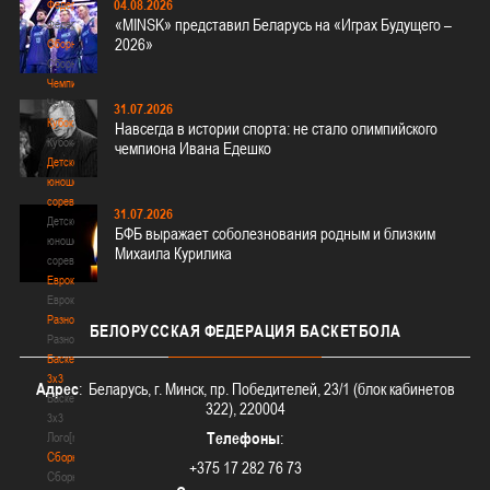
04.08.2026
Федерация
«MINSK» представил Беларусь на «Играх Будущего –
Федерация
2026»
Сборные
Сборные
Чемпионат
Чемпионат
31.07.2026
Кубок
Навсегда в истории спорта: не стало олимпийского
Кубок
чемпиона Ивана Едешко
Детско-
юношеские
соревнования
31.07.2026
Детско-
БФБ выражает соболезнования родным и близким
юношеские
Михаила Курилика
соревнования
Еврокубки
Еврокубки
Разное
БЕЛОРУССКАЯ
ФЕДЕРАЦИЯ БАСКЕТБОЛА
Разное
Баскетбол
3х3
Адрес
: Беларусь, г. Минск, пр. Победителей, 23/1 (блок кабинетов
Баскетбол
322), 220004
3х3
Телефоны
:
Лого[modid=121]
Сборные
+375 17 282 76 73
Сборные