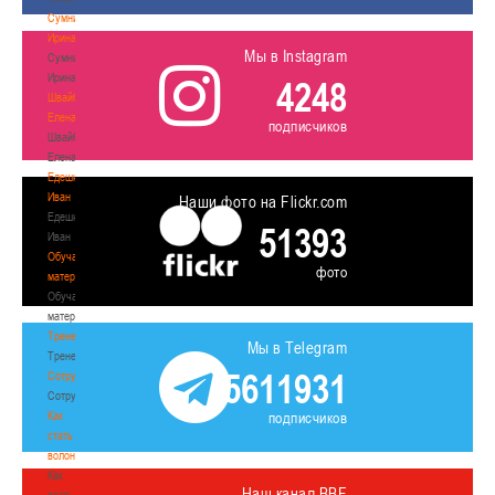
Сумникова
Ирина
Мы в Instagram
Сумникова
Ирина
4248
Швайбович
Елена
подписчиков
Швайбович
Елена
Едешко
Иван
Наши фото на Flickr.com
Едешко
51393
Иван
Обучающие
фото
материалы
Обучающие
материалы
Тренерам
Мы в Telegram
Тренерам
5611931
Сотрудничество
Сотрудничество
Как
подписчиков
стать
волонтером
Как
Наш канал BBF
стать