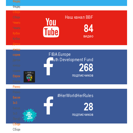
Федерация
Федерация
Сборные
Наш канал BBF
Сборные
Чемпионат
84
Чемпионат
Кубок
видео
Кубок
Детско-
юношеские
FIBA Europe
соревнования
Youth Development Fund
Детско-
268
юношеские
соревнования
подписчиков
Еврокубки
Еврокубки
Разное
Разное
#HerWorldHerRules
Баскетбол
28
3х3
Баскетбол
3х3
подписчиков
Лого[modid=121]
Сборные
Сборные