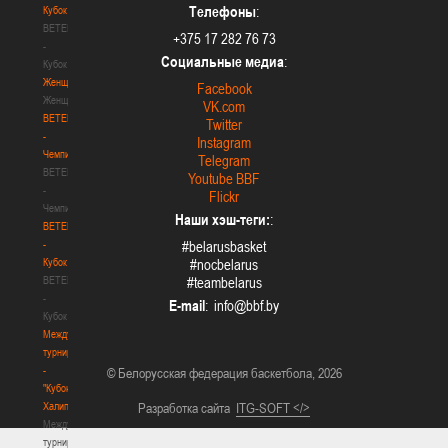
Телефоны
:
Кубок
BETERA
+375 17 282 76 73
-
Социальные медиа
:
Кубок
Женщины
Facebook
Женщины
VK.com
BETERA
Twitter
-
Instagram
Чемпионат
Telegram
BETERA
Youtube BBF
-
Flickr
Чемпионат
Наши хэш-теги:
:
BETERA
-
#belarusbasket
Кубок
#nocbelarus
BETERA
#teambelarus
-
E-mail
:
Кубок
Международный
турнир
-
© Белорусская федерация баскетбола, 2026
"Кубок
Халипского"
Разработка сайта
ITG-SOFT </>
Международный
турнир