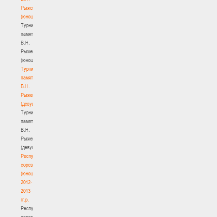
Рыженкова
(юноши)
Турнир
памяти
В.Н.
Рыженкова
(юноши)
Турнир
памяти
В.Н.
Рыженкова
(девушки)
Турнир
памяти
В.Н.
Рыженкова
(девушки)
Республиканские
соревнования
(юноши)
2012-
2013
гг.р.
Республиканские
соревнования