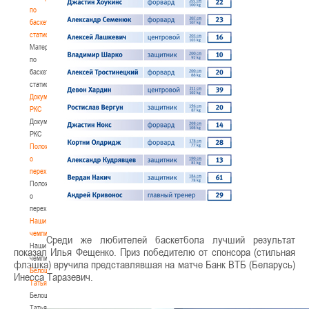
по
баскетбольной
статистике
Материалы
по
баскетбольной
статистике
Документы
РКС
Документы
РКС
Положение
о
переходах
Положение
о
переходах
Наши
чемпионы
Среди же любителей баскетбола лучший результат
Наши
показал Илья Фещенко. Приз победителю от спонсора (стильная
чемпионы
флэшка) вручила представлявшая на матче Банк ВТБ (Беларусь)
Белошапко
Инесса Таразевич.
Татьяна
Белошапко
Татьяна