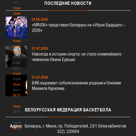
3х3
ПОСЛЕДНИЕ
НОВОСТИ
Национальная
команда.
Женщины
04.08.2026
«MINSK» представил Беларусь на «Играх Будущего –
Национальная
2026»
команда.
Женщины
Национальная
команда.
31.07.2026
Мужчины
Навсегда в истории спорта: не стало олимпийского
Национальная
чемпиона Ивана Едешко
команда.
Мужчины
Соревнования
31.07.2026
Соревнования
БФБ выражает соболезнования родным и близким
Мужчины
Михаила Курилика
Мужчины
BETERA
-
Чемпионат
БЕЛОРУССКАЯ
ФЕДЕРАЦИЯ БАСКЕТБОЛА
BETERA
-
Чемпионат
Адрес
: Беларусь, г. Минск, пр. Победителей, 23/1 (блок кабинетов
BETERA
322), 220004
-