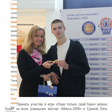
Сумникова
Ирина
Сумникова
Ирина
Швайбович
Елена
Швайбович
Елена
Едешко
Иван
Едешко
Иван
Обучающие
материалы
Обучающие
материалы
Тренерам
Тренерам
Сотрудничество
Сотрудничество
Как
стать
волонтером
Принять участие в игре «Лови только свой банк» можно
Как
будет на всех домашних матчах «Минск-2006» в Единой Лиге
стать