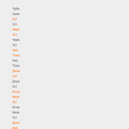
-
"Кубок
Халипского"
3x3
3x3
Чемпионат
3х3
Чемпионат
3х3
Лига
"Палова"
Лига
"Палова"
Документы
3х3
Документы
3х3
История
баскетбола
3х3
История
баскетбола
3х3
Детская
лига