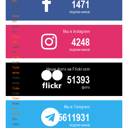
1471
обл
Витебская
обл
подписчиков
Могилевская
обл
Могилевская
Мы в Instagram
обл
Гомельская
4248
обл
Гомельская
подписчиков
обл
Судейство
Судейство
Полезные
Наши фото на Flickr.com
материалы
51393
Полезные
материалы
фото
Судьи
Судьи
Новости
Новости
Мы в Telegram
Все
5611931
новости
Все
новости
подписчиков