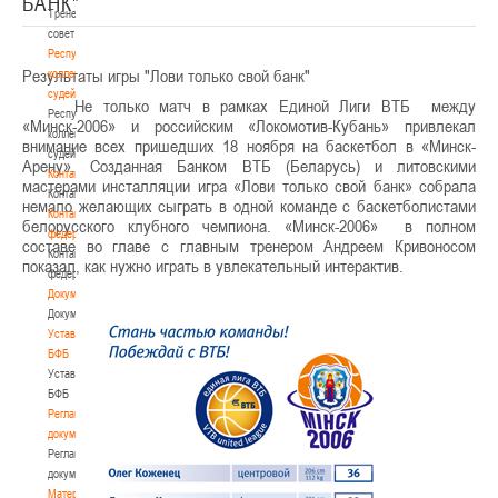
БАНК"
Тренерский
совет
Республиканская
Результаты игры "Лови только свой банк"
коллегия
судей
Не только матч в рамках Единой Лиги ВТБ
между
Республиканская
«Минск-2006» и российским «Локомотив-Кубань» привлекал
коллегия
внимание всех пришедших 18 ноября на баскетбол в «Минск-
судей
Арену». Созданная Банком ВТБ (Беларусь) и литовскими
Контакты
мастерами инсталляции игра «Лови только свой банк» собрала
Контакты
немало желающих сыграть в одной команде с баскетболистами
Контакты
белорусского клубного чемпиона. «Минск-2006»
в полном
федерации
составе во главе с главным тренером Андреем Кривоносом
Контакты
показал, как нужно играть в увлекательный интерактив.
федерации
Документы
Документы
Устав
БФБ
Устав
БФБ
Регламентирующие
документы
Регламентирующие
документы
Материалы