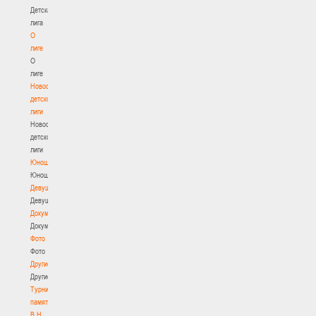
Детская
лига
О
лиге
О
лиге
Новости
детской
лиги
Новости
детской
лиги
Юноши
Юноши
Девушки
Девушки
Документы
Документы
Фото
Фото
Другие
Другие
Турнир
памяти
В.Н.