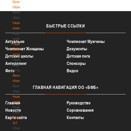
Мужские
сборные
Мужские
сборные
Национальная
БЫСТРЫЕ
ССЫЛКИ
команда
Национальная
команда
Актуально
Чемпионат Мужчины
Национальная
Чемпионат Женщины
Документы
команда
(история)
Детские школы
Детская лига
Национальная
Антидопинг
Спонсоры
команда
Фото
Видео
(история)
Женские
сборные
Женские
ГЛАВНАЯ
НАВИГАЦИЯ ОО «БФБ»
сборные
Национальная
команда
Главная
Руководство
Национальная
Новости
Соревнования
команда
Карта сайта
Контакты
Сборные
3х3
Сборные