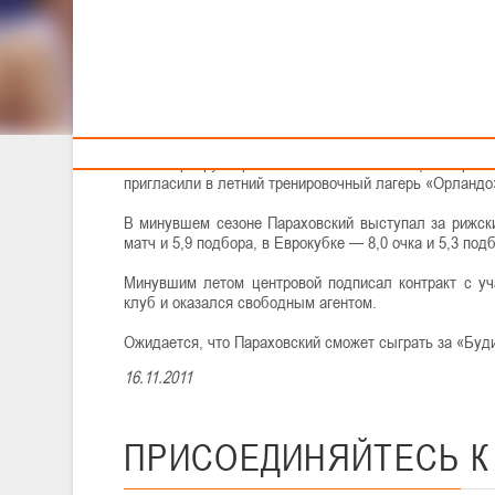
Тренерам
Параховский подписал контракт с украинским «Будив
Как сообщил официальный сайт украинской Суперл
белорусский центровой уже прибыл в Киев и прошел
Свою карьеру Параховский начал в NCAA (Университе
пригласили в летний тренировочный лагерь «Орландо»
В минувшем сезоне Параховский выступал за рижски
матч и 5,9 подбора, в Еврокубке — 8,0 очка и 5,3 под
Минувшим летом центровой подписал контракт с уча
клуб и оказался свободным агентом.
Ожидается, что Параховский сможет сыграть за «Бу
16.11.2011
ПРИСОЕДИНЯЙТЕСЬ