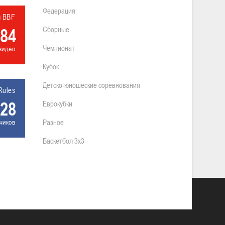
Федерация
л BBF
84
Сборные
Чемпионат
видео
Кубок
Детско-юношеские соревнования
Rules
28
Еврокубки
чиков
Разное
Баскетбол 3х3