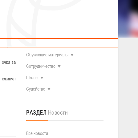
2014 гг.р.
Полезные материалы
Товарищеские игры (девушки)
О федерации
Судьи
ОДМ 2008-2009 гг.р. (девушки)
ОДМ 2008-2009 гг.р. (юноши)
Контакты
л
Первенство 2010-2011 гг.р. (юноши)
4-летний
Первенство 2011-2012 гг.р. (юноши)
Документы
л
Первенство 2012-2013 гг.р. (юноши)
Наши чемпионы
м игрока
Обучающие материалы
 очка за
Сотрудничество
Школы
 покинул
Судейство
РАЗДЕЛ
Новости
Все новости