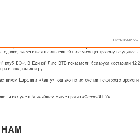
Как стать волонтером
Минск
Спонсоры и партнеры
Минская обл
Брестская обл
ельником»
Гродненская об
Витебская обл
иги, «Будивельник» подписал контракт с Артемом Параховским. 2
Могилевская об
 медицинское обследование.
Гомельская обл
т Рэдфорда), набирая 21,4 очка 13,4 подбора в среднем за матч. Зате
, однако, закрепиться в сильнейшей лиге мира центровому не удалось.
й клуб ВЭФ. В Единой Лиге ВТБ показатели беларуса составили 12,2
бора в среднем за игру.
стником Евролиги «Канту», однако по истечении некоторого времени
дивельник» уже в ближайшем матче против «Ферро-ЗНТУ».
К
НАМ