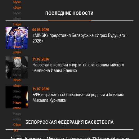
Мужские
сборные
ПОСЛЕДНИЕ
НОВОСТИ
Мужские
сборные
Национальная
04.08.2026
команда
«MINSK» представил Беларусь на «Играх Будущего –
Национальная
2026»
команда
Национальная
команда
(история)
31.07.2026
Национальная
Навсегда в истории спорта: не стало олимпийского
команда
чемпиона Ивана Едешко
(история)
Женские
сборные
31.07.2026
Женские
БФБ выражает соболезнования родным и близким
сборные
Михаила Курилика
Национальная
команда
Национальная
команда
БЕЛОРУССКАЯ
ФЕДЕРАЦИЯ БАСКЕТБОЛА
Сборные
3х3
Сборные
Адрес
: Беларусь, г. Минск, пр. Победителей, 23/1 (блок кабинетов