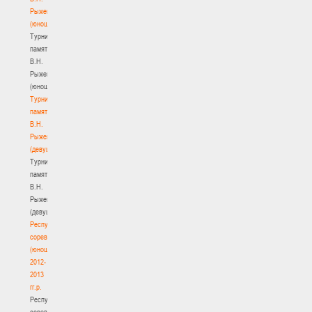
Рыженкова
(юноши)
Турнир
памяти
В.Н.
Рыженкова
(юноши)
Турнир
памяти
В.Н.
Рыженкова
(девушки)
Турнир
памяти
В.Н.
Рыженкова
(девушки)
Республиканские
соревнования
(юноши)
2012-
2013
гг.р.
Республиканские
соревнования