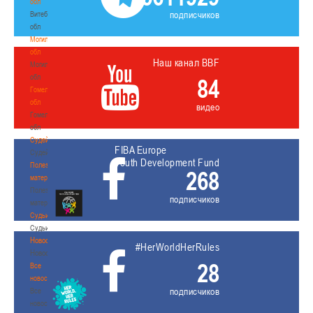
обл
подписчиков
Витебская
обл
Могилевская
обл
Наш канал BBF
Могилевская
обл
84
Гомельская
обл
видео
Гомельская
обл
Судейство
FIBA Europe
Судейство
Youth Development Fund
Полезные
268
материалы
Полезные
подписчиков
материалы
Судьи
Судьи
Новости
#HerWorldHerRules
Новости
28
Все
новости
подписчиков
Все
новости