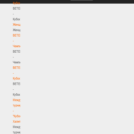
Кубок
BETERA
-
Кубок
Женщины
Женщины
BETERA
-
Чемпионат
BETERA
-
Чемпионат
BETERA
-
Кубок
BETERA
-
Кубок
Международный
турнир
-
"Кубок
Халипского"
Международный
турнир