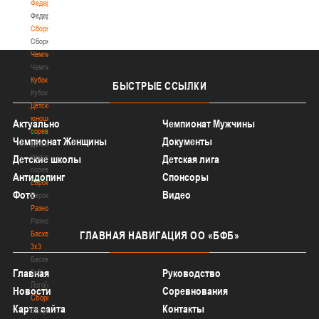
Федерация
Федерация
Сборные
Сборные
Чемпионат
Чемпионат
Кубок
БЫСТРЫЕ
ССЫЛКИ
Кубок
Детско-
юношеские
Актуально
Чемпионат Мужчины
соревнования
Чемпионат Женщины
Документы
Детско-
юношеские
Детские школы
Детская лига
соревнования
Антидопинг
Спонсоры
Еврокубки
Фото
Видео
Еврокубки
Разное
Разное
Баскетбол
ГЛАВНАЯ
НАВИГАЦИЯ ОО «БФБ»
3х3
Баскетбол
Главная
Руководство
3х3
Лого[modid=121]
Новости
Соревнования
Сборные
Карта сайта
Контакты
Сборные