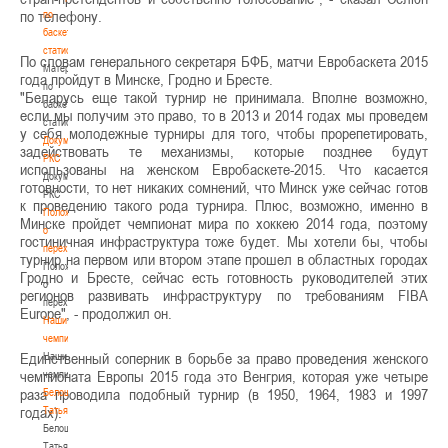
по телефону.
по
баскетбольной
статистике
По словам генерального секретаря БФБ, матчи Евробаскета 2015
Материалы
года пройдут в Минске, Гродно и Бресте.
по
"Беларусь еще такой турнир не принимала. Вполне возможно,
баскетбольной
если мы получим это право, то в 2013 и 2014 годах мы проведем
статистике
у себя молодежные турниры для того, чтобы прорепетировать,
Документы
задействовать те механизмы, которые позднее будут
РКС
использованы на женском Евробаскете-2015. Что касается
Документы
готовности, то нет никаких сомнений, что Минск уже сейчас готов
РКС
к проведению такого рода турнира. Плюс, возможно, именно в
Положение
Минске пройдет чемпионат мира по хоккею 2014 года, поэтому
о
гостиничная инфраструктура тоже будет. Мы хотели бы, чтобы
переходах
турнир на первом или втором этапе прошел в областных городах
Положение
Гродно и Бресте, сейчас есть готовность руководителей этих
о
регионов развивать инфраструктуру по требованиям FIBA
переходах
Europe", - продолжил он.
Наши
чемпионы
Единственный соперник в борьбе за право проведения женского
Наши
чемпионата Европы 2015 года это Венгрия, которая уже четыре
чемпионы
раза проводила подобный турнир (в 1950, 1964, 1983 и 1997
Белошапко
годах).
Татьяна
Белошапко
Татьяна