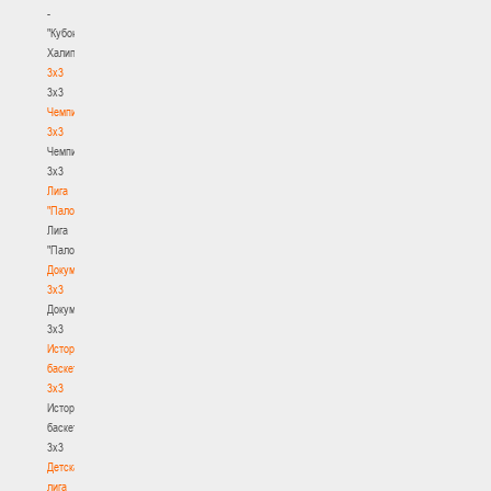
-
"Кубок
Халипского"
3x3
3x3
Чемпионат
3х3
Чемпионат
3х3
Лига
"Палова"
Лига
"Палова"
Документы
3х3
Документы
3х3
История
баскетбола
3х3
История
баскетбола
3х3
Детская
лига