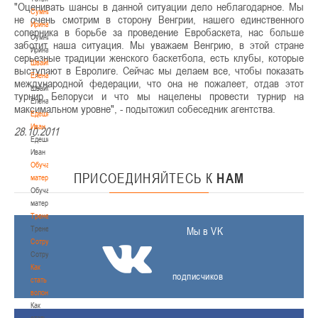
"Оценивать шансы в данной ситуации дело неблагодарное. Мы
Сумникова
не очень смотрим в сторону Венгрии, нашего единственного
Ирина
соперника в борьбе за проведение Евробаскета, нас больше
Сумникова
заботит наша ситуация. Мы уважаем Венгрию, в этой стране
Ирина
серьезные традиции женского баскетбола, есть клубы, которые
Швайбович
выступают в Евролиге. Сейчас мы делаем все, чтобы показать
Елена
международной федерации, что она не пожалеет, отдав этот
Швайбович
турнир Белоруси и что мы нацелены провести турнир на
Елена
максимальном уровне", - подытожил собеседник агентства.
Едешко
Иван
28.10.2011
Едешко
Иван
Обучающие
ПРИСОЕДИНЯЙТЕСЬ
К
НАМ
материалы
Обучающие
материалы
Тренерам
Тренерам
Мы в VK
Сотрудничество
Сотрудничество
Как
подписчиков
стать
волонтером
Как
стать