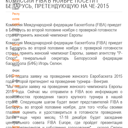
КОМИССИЯ FIBA В НОЯБРЕ ПОСЕТИТ
Тренерский
БЕЛАРУСЬ, ПРЕТЕНДУЮЩУЮ НА ЧЕ-2015
совет
Республиканская
коллегия
Комиссия Международной федерации баскетбола (FIBA) приедет
судей
в Беларусь во второй половине ноября с проверкой готовности
Республиканская
страны принять женский чемпионат Европы
коллегия
судей
Комиссия Международной федерации баскетбола (FIBA) приедет
Контакты
в Беларусь во второй половине ноября с проверкой готовности
Контакты
страны принять женский чемпионат Европы, заявил агентству "Р-
Контакты
Спорт" генеральный секретарь Белорусской федерации
федерации
баскетбола (БФБ) Игорь Селюн.
Контакты
федерации
БФБ подала заявку на проведение женского Евробаскета 2015
Документы
года. Второй претендент на проведение турнира - Венгрия.
Документы
"Мы подали заявку на проведение женского чемпионата Европы
Устав
2015 года. Сейчас мы отправили в FIBA всю информацию о
БФБ
возможностях проведения такого крупного турнира в нашей
Устав
стране. Следующим шагом будет визит представителей FIBA в
БФБ
Беларусь во второй половине ноября, для того чтобы своими
Регламентирующие
глазами оценить и удостовериться в готовности проведения.
документы
Затем еще через месяц 17-18 декабря будет заседание
Регламентирующие
центрального совета FIBA Europe, где пройдет презентация
документы
стран-претендентов и собственно голосование", - сказал Селюн
Материалы