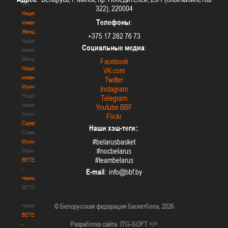
3х3
322), 220004
Национальная
Телефоны
:
команда.
Женщины
+375 17 282 76 73
Национальная
Социальные медиа
:
команда.
Женщины
Facebook
Национальная
VK.com
команда.
Twitter
Мужчины
Instagram
Национальная
Telegram
команда.
Youtube BBF
Мужчины
Flickr
Соревнования
Наши хэш-теги:
:
Соревнования
#belarusbasket
Мужчины
#nocbelarus
Мужчины
#teambelarus
BETERA
-
E-mail
:
Чемпионат
BETERA
-
© Белорусская федерация баскетбола, 2026
Чемпионат
BETERA
Разработка сайта
ITG-SOFT </>
-