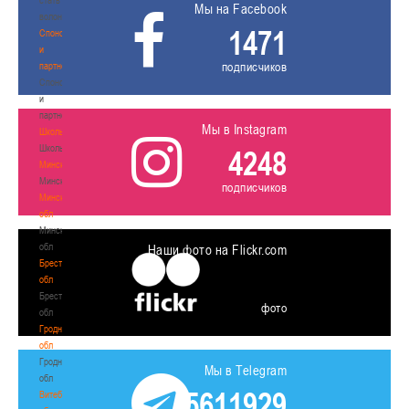
Мы на Facebook
волонтером
1471
Спонсоры
и
подписчиков
партнеры
Спонсоры
и
партнеры
Мы в Instagram
Школы
Школы
4248
Минск
Минск
подписчиков
Минская
обл
Минская
обл
Наши фото на Flickr.com
Брестская
обл
Брестская
фото
обл
Гродненская
обл
Гродненская
Мы в Telegram
обл
5611929
Витебская