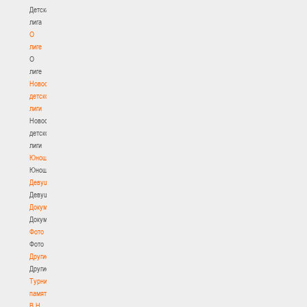
Детская
лига
О
лиге
О
лиге
Новости
детской
лиги
Новости
детской
лиги
Юноши
Юноши
Девушки
Девушки
Документы
Документы
Фото
Фото
Другие
Другие
Турнир
памяти
В.Н.