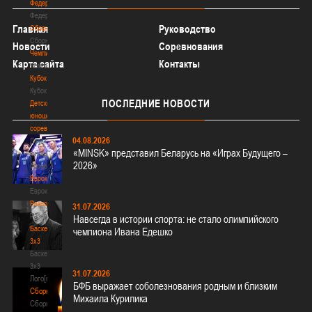
Федерация
Федерация
Главная
Руководство
Сборные
Сборные
Новости
Соревнования
Чемпионат
Карта сайта
Контакты
Чемпионат
Кубок
Кубок
ПОСЛЕДНИЕ
НОВОСТИ
Детско-
юношеские
соревнования
04.08.2026
Детско-
«MINSK» представил Беларусь на «Играх Будущего –
юношеские
2026»
соревнования
Еврокубки
Еврокубки
Разное
31.07.2026
Разное
Навсегда в истории спорта: не стало олимпийского
Баскетбол
чемпиона Ивана Едешко
3х3
Баскетбол
3х3
31.07.2026
Лого[modid=121]
БФБ выражает соболезнования родным и близким
Сборные
Михаила Курилика
Сборные