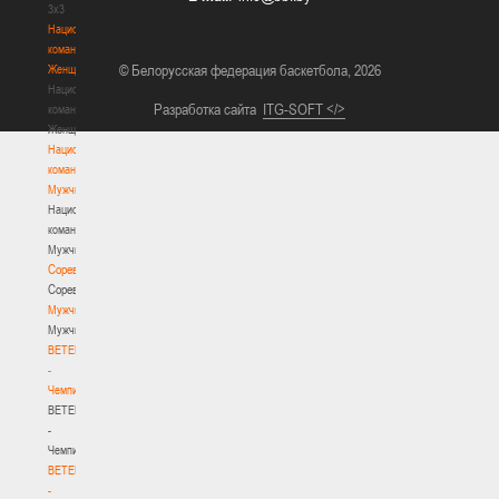
3х3
Национальная
команда.
© Белорусская федерация баскетбола, 2026
Женщины
Национальная
Разработка сайта
ITG-SOFT </>
команда.
Женщины
Национальная
команда.
Мужчины
Национальная
команда.
Мужчины
Соревнования
Соревнования
Мужчины
Мужчины
BETERA
-
Чемпионат
BETERA
-
Чемпионат
BETERA
-