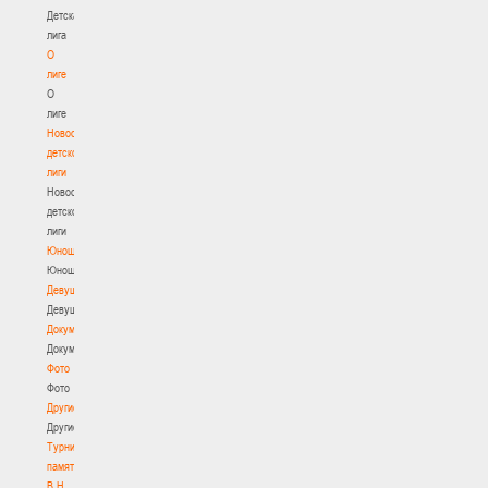
Детская
лига
О
лиге
О
лиге
Новости
детской
лиги
Новости
детской
лиги
Юноши
Юноши
Девушки
Девушки
Документы
Документы
Фото
Фото
Другие
Другие
Турнир
памяти
В.Н.