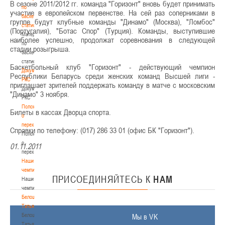
В сезоне 2011/2012 гг. команда "Горизонт" вновь будет принимать
по
участие в европейском первенстве. На сей раз соперниками в
баскетбольной
группе будут клубные команды "Динамо" (Москва), "Ломбос"
статистике
(Португалия), "Ботас Спор" (Турция). Команды, выступившие
Материалы
наиболее успешно, продолжат соревнования в следующей
по
стадии розыгрыша.
баскетбольной
статистике
Баскетбольный клуб "Горизонт" - действующий чемпион
Документы
Республики Беларусь среди женских команд Высшей лиги -
РКС
приглашает зрителей поддержать команду в матче с московским
Документы
"Динамо" 3 ноября.
РКС
Положение
Билеты в кассах Дворца спорта.
о
переходах
Справки по телефону: (017) 286 33 01 (офис БК "Горизонт").
Положение
о
01.11.2011
переходах
Наши
чемпионы
ПРИСОЕДИНЯЙТЕСЬ
К
НАМ
Наши
чемпионы
Белошапко
Татьяна
Белошапко
Мы в VK
Татьяна