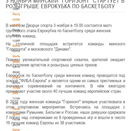
3 НОЯБРЯ МИНСКИЙ "ГОРИЗОНТ" СТАРТУЕТ В
Тренерский
РОЗЫГРЫШЕ ЕВРОКУБКА ПО БАСКЕТБОЛУ
совет
Республиканская
коллегия
В минском Дворце спорта 3 ноября в 19.00 состоится матч
судей
группового этапа Еврокубка по баскетболу среди женских
Республиканская
клубных команд.
коллегия
судей
На столичной площадке встретятся команды минского
Контакты
"Горизонта" и московского "Динамо".
Контакты
Контакты
Помимо увлекательной спортивной схватки, зрителей ожидает
федерации
выступление артистов и розыгрыш ценных призов.
Контакты
федерации
Еврокубок по баскетболу среди женских команд проводится под
Документы
эгидой "ФИБА-Европа" и является одним из самых престижных и
Документы
значимых соревнований на континенте. В нём ежегодно
Устав
принимают участие около 40 лучших команд европейских стран.
БФБ
Устав
В 2010 году женская команда "Горизонт" впервые участвовала в
БФБ
этом спортивном мероприятии. Встречаясь на площадке с
Регламентирующие
командами Румынии, Бельгии и России, наши девушки одержали
документы
7 побед над соперниками из 8 проведенных игр и вошли в число
Регламентирующие
16 лучших команд Европы из 38 участников.
документы
Материалы