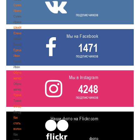
Сумникова
Ирина
подписчиков
Сумникова
Ирина
Швайбович
Елена
Мы на Facebook
Швайбович
1471
Елена
Едешко
подписчиков
Иван
Едешко
Иван
Обучающие
Мы в Instagram
материалы
Обучающие
4248
материалы
Тренерам
подписчиков
Тренерам
Сотрудничество
Сотрудничество
Как
Наши фото на Flickr.com
стать
волонтером
Как
фото
стать