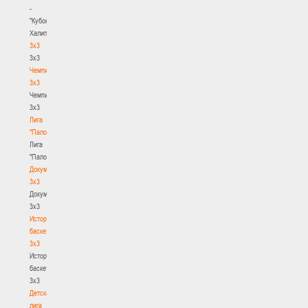
-
"Кубок
Халипского"
3x3
3x3
Чемпионат
3х3
Чемпионат
3х3
Лига
"Палова"
Лига
"Палова"
Документы
3х3
Документы
3х3
История
баскетбола
3х3
История
баскетбола
3х3
Детская
лига