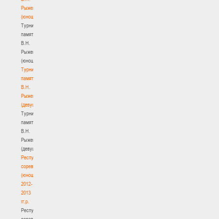
Рыженкова
(юноши)
Турнир
памяти
В.Н.
Рыженкова
(юноши)
Турнир
памяти
В.Н.
Рыженкова
(девушки)
Турнир
памяти
В.Н.
Рыженкова
(девушки)
Республиканские
соревнования
(юноши)
2012-
2013
гг.р.
Республиканские
соревнования