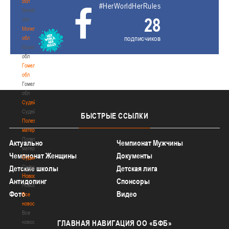
обл
#HerWorldHerRules
Витебская
28
обл
Могилевская
подписчиков
обл
Могилевская
обл
Гомельская
обл
Гомельская
обл
Судейство
Судейство
БЫСТРЫЕ
ССЫЛКИ
Полезные
материалы
Полезные
Актуально
Чемпионат Мужчины
материалы
Чемпионат Женщины
Документы
Судьи
Судьи
Детские школы
Детская лига
Новости
Антидопинг
Спонсоры
Новости
Фото
Видео
Все
новости
Все
новости
ГЛАВНАЯ
НАВИГАЦИЯ ОО «БФБ»