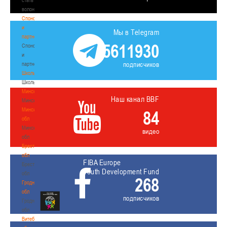
волонтером
Спонсоры
и
Мы в Telegram
партнеры
5611930
Спонсоры
и
подписчиков
партнеры
Школы
Школы
Минск
Наш канал BBF
Минск
Минская
84
обл
Минская
видео
обл
Брестская
обл
FIBA Europe
Брестская
Youth Development Fund
обл
268
Гродненская
обл
подписчиков
Гродненская
обл
Витебская