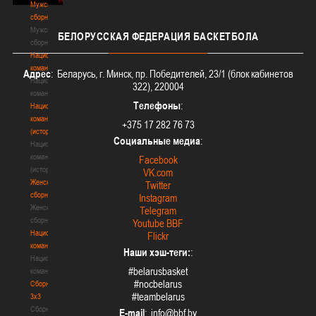
Мужские
сборные
Мужские
БЕЛОРУССКАЯ
ФЕДЕРАЦИЯ БАСКЕТБОЛА
сборные
Национальная
команда
Адрес
: Беларусь, г. Минск, пр. Победителей, 23/1 (блок кабинетов
Национальная
322), 220004
команда
Телефоны
:
Национальная
команда
+375 17 282 76 73
(история)
Социальные медиа
:
Национальная
команда
Facebook
(история)
VK.com
Женские
Twitter
сборные
Instagram
Женские
Telegram
сборные
Youtube BBF
Национальная
Flickr
команда
Наши хэш-теги:
:
Национальная
#belarusbasket
команда
#nocbelarus
Сборные
#teambelarus
3х3
Сборные
E-mail
: