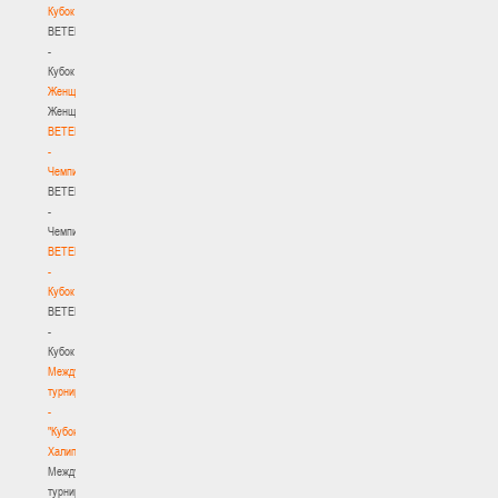
Кубок
BETERA
-
Кубок
Женщины
Женщины
BETERA
-
Чемпионат
BETERA
-
Чемпионат
BETERA
-
Кубок
BETERA
-
Кубок
Международный
турнир
-
"Кубок
Халипского"
Международный
турнир