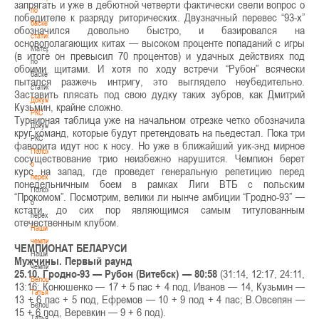
запрягать и уже в дебютной четверти фактически свели вопрос о
по
победителе к разряду риторических. Двузначный перевес “93-х”
баскетбольной
обозначился довольно быстро, и базировался на
статистике
основополагающих китах — высоком проценте попаданий с игры
Материалы
(в итоге он превысил 70 процентов) и удачных действиях под
по
обоими щитами. И хотя по ходу встречи “Рубон” всячески
баскетбольной
пытался разжечь интригу, это выглядело неубедительно.
статистике
Заставить плясать под свою дудку таких зубров, как Дмитрий
Документы
Кузьмин, крайне сложно.
РКС
Турнирная таблица уже на начальном отрезке четко обозначила
Документы
круг команд, которые будут претендовать на пьедестал. Пока три
РКС
фаворита идут нос к носу. Но уже в ближайший уик-энд мирное
Положение
сосуществование трио неизбежно нарушится. Чемпион берет
о
курс на запад, где проведет генеральную репетицию перед
переходах
понедельничным боем в рамках Лиги ВТБ с польским
Положение
“Прокомом”. Посмотрим, велики ли нынче амбиции “Гродно-93” —
о
кстати, до сих пор являющимся самым титулованным
переходах
отечественным клубом.
Наши
чемпионы
ЧЕМПИОНАТ БЕЛАРУСИ
Наши
Мужчины. Первый раунд
чемпионы
25.10. Гродно-93 — Рубон (Витебск) — 80:58
(31:14, 12:17, 24:11,
Белошапко
13:16; Конюшенко — 17 + 5 пас + 4 под, Иванов — 14, Кузьмин —
Татьяна
13 + 6 пас + 5 под, Ефремов — 10 + 9 под + 4 пас; В.Овсепян —
Белошапко
15 + 6 под, Веревкин — 9 + 6 под).
Татьяна