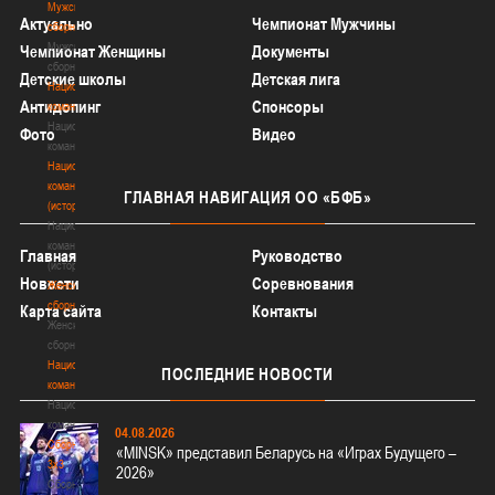
Мужские
Актуально
Чемпионат Мужчины
сборные
Мужские
Чемпионат Женщины
Документы
сборные
Детские школы
Детская лига
Национальная
Антидопинг
Спонсоры
команда
Национальная
Фото
Видео
команда
Национальная
команда
ГЛАВНАЯ
НАВИГАЦИЯ ОО «БФБ»
(история)
Национальная
команда
Главная
Руководство
(история)
Новости
Соревнования
Женские
сборные
Карта сайта
Контакты
Женские
сборные
Национальная
ПОСЛЕДНИЕ
НОВОСТИ
команда
Национальная
команда
04.08.2026
Сборные
«MINSK» представил Беларусь на «Играх Будущего –
3х3
2026»
Сборные