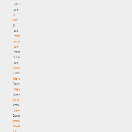
Детская
лига
О
лиге
О
лиге
Новости
детской
лиги
Новости
детской
лиги
Юноши
Юноши
Девушки
Девушки
Документы
Документы
Фото
Фото
Другие
Другие
Турнир
памяти
В.Н.