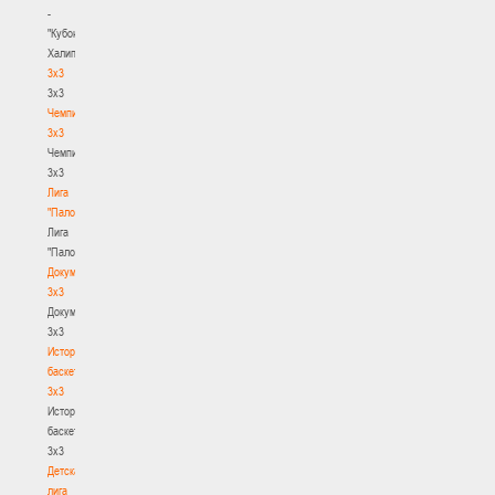
-
"Кубок
Халипского"
3x3
3x3
Чемпионат
3х3
Чемпионат
3х3
Лига
"Палова"
Лига
"Палова"
Документы
3х3
Документы
3х3
История
баскетбола
3х3
История
баскетбола
3х3
Детская
лига