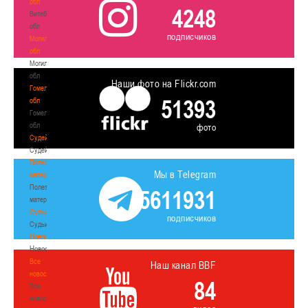
обл
4248
Витебская
обл
подписчиков
Могилевская
обл
Могилевская
обл
Наши фото на Flickr.com
Гомельская
51393
обл
Гомельская
обл
фото
Судейство
Судейство
Полезные
Мы в Telegram
материалы
Полезные
5611931
материалы
Судьи
подписчиков
Судьи
Новости
Новости
Все
Наш канал BBF
новости
84
Все
новости