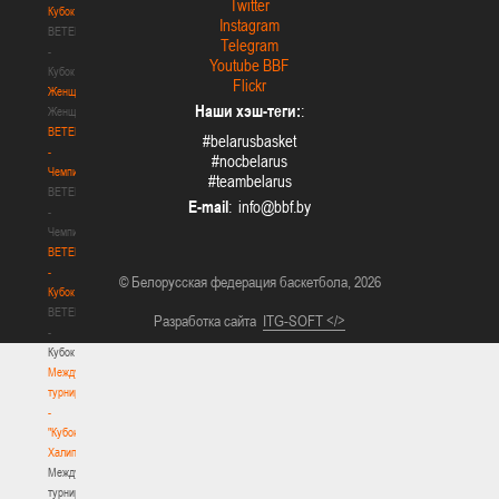
Twitter
Кубок
Instagram
BETERA
Telegram
-
Youtube BBF
Кубок
Flickr
Женщины
Наши хэш-теги:
:
Женщины
BETERA
#belarusbasket
-
#nocbelarus
Чемпионат
#teambelarus
BETERA
E-mail
:
-
Чемпионат
BETERA
-
© Белорусская федерация баскетбола, 2026
Кубок
BETERA
Разработка сайта
ITG-SOFT </>
-
Кубок
Международный
турнир
-
"Кубок
Халипского"
Международный
турнир