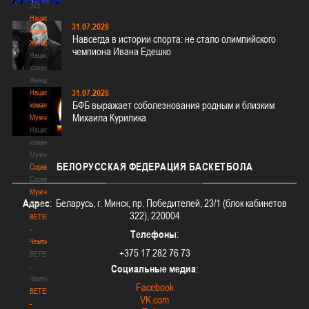
3х3
Национальная
31.07.2026
команда.
Навсегда в истории спорта: не стало олимпийского
Женщины
чемпиона Ивана Едешко
Национальная
команда.
Женщины
31.07.2026
Национальная
БФБ выражает соболезнования родным и близким
команда.
Михаила Курилика
Мужчины
Национальная
команда.
Мужчины
БЕЛОРУССКАЯ
ФЕДЕРАЦИЯ БАСКЕТБОЛА
Соревнования
Соревнования
Мужчины
Адрес
: Беларусь, г. Минск, пр. Победителей, 23/1 (блок кабинетов
Мужчины
322), 220004
BETERA
-
Телефоны
:
Чемпионат
+375 17 282 76 73
BETERA
-
Социальные медиа
:
Чемпионат
Facebook
BETERA
VK.com
-