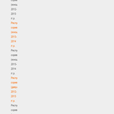
(юноши)
2012-
2013
гг.р.
Республиканские
соревнования
(юноши)
2013-
2014
гг.р.
Республиканские
соревнования
(юноши)
2013-
2014
гг.р.
Республиканские
соревнования
(девушки)
2012-
2013
гг.р.
Республиканские
соревнования