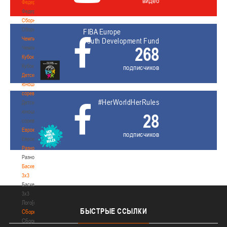
видео
Федерация
Федерация
Сборные
Сборные
FIBA Europe
Чемпионат
Youth Development Fund
268
Чемпионат
Кубок
Кубок
подписчиков
Детско-
юношеские
соревнования
#HerWorldHerRules
Детско-
юношеские
28
соревнования
Еврокубки
подписчиков
Еврокубки
Разное
Разное
Баскетбол
3х3
Баскетбол
3х3
Лого[modid=121]
БЫСТРЫЕ
ССЫЛКИ
Сборные
Сборные