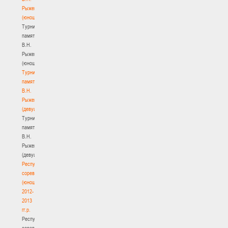
Рыженкова
(юноши)
Турнир
памяти
В.Н.
Рыженкова
(юноши)
Турнир
памяти
В.Н.
Рыженкова
(девушки)
Турнир
памяти
В.Н.
Рыженкова
(девушки)
Республиканские
соревнования
(юноши)
2012-
2013
гг.р.
Республиканские
соревнования