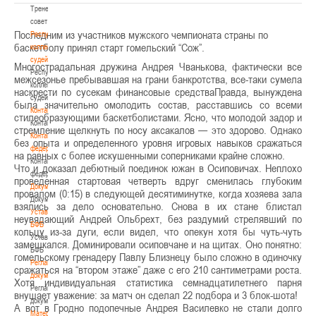
Тренерский
совет
Последним из участников мужского чемпионата страны по
Республиканская
баскетболу принял старт гомельский “Сож”.
коллегия
судей
Многострадальная дружина Андрея Чванькова, фактически все
Республиканская
межсезонье пребывавшая на грани банкротства, все-таки сумела
коллегия
наскрести по сусекам финансовые средстваПравда, вынуждена
судей
была значительно омолодить состав, расставшись со всеми
Контакты
стилеобразующими баскетболистами. Ясно, что молодой задор и
Контакты
стремление щелкнуть по носу аксакалов — это здорово. Однако
Контакты
без опыта и определенного уровня игровых навыков сражаться
федерации
на равных с более искушенными соперниками крайне сложно.
Контакты
Что и доказал дебютный поединок южан в Осиповичах. Неплохо
федерации
проведенная стартовая четверть вдруг сменилась глубоким
Документы
провалом (0:15) в следующей десятиминутке, когда хозяева зала
Документы
взялись за дело основательно. Снова в их стане блистал
Устав
неувядающий Андрей Ольбрехт, без раздумий стрелявший по
БФБ
кольцу из-за дуги, если видел, что опекун хотя бы чуть-чуть
Устав
замешкался. Доминировали осиповчане и на щитах. Оно понятно:
БФБ
гомельскому гренадеру Павлу Близнецу было сложно в одиночку
Регламентирующие
сражаться на “втором этаже” даже с его 210 сантиметрами роста.
документы
Хотя индивидуальная статистика семнадцатилетнего парня
Регламентирующие
внушает уважение: за матч он сделал 22 подбора и 3 блок-шота!
документы
А вот в Гродно подопечные Андрея Василевко не стали долго
Материалы