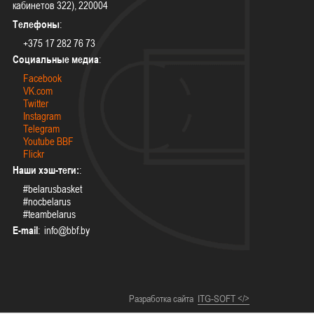
кабинетов 322), 220004
Телефоны
:
+375 17 282 76 73
Социальные медиа
:
Facebook
VK.com
Twitter
Instagram
Telegram
Youtube BBF
Flickr
Наши хэш-теги:
:
#belarusbasket
#nocbelarus
#teambelarus
E-mail
:
Разработка сайта
ITG-SOFT </>