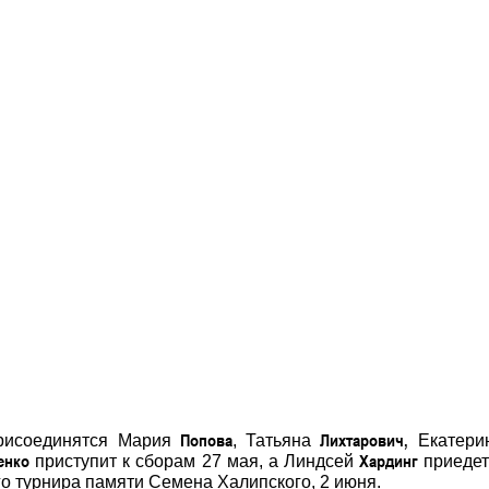
Попова
Лихтарович,
присоединятся Мария
, Татьяна
Екатери
енко
Хардинг
приступит к сборам 27 мая, а Линдсей
приедет
 турнира памяти Семена Халипского, 2 июня.