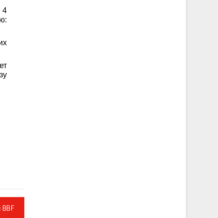
 4
ю:
их
ет
зу
л BBF