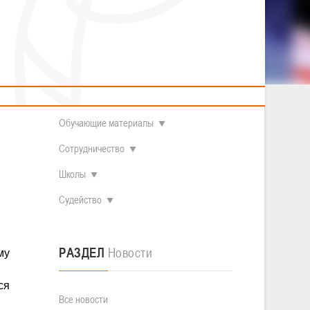
2014 гг.р.
Полезные материалы
Товарищеские игры (девушки)
О федерации
Судьи
ОДМ 2008-2009 гг.р. (девушки)
ОДМ 2008-2009 гг.р. (юноши)
Контакты
л
Первенство 2010-2011 гг.р. (юноши)
Первенство 2011-2012 гг.р. (юноши)
Документы
л
Первенство 2012-2013 гг.р. (юноши)
Наши чемпионы
Обучающие материалы
Сотрудничество
Школы
Судейство
РАЗДЕЛ
Новости
му
ся
Все новости