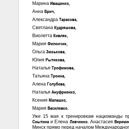
Иващенко,
Марина
Брич,
Анна
Тарасова,
Александра
Кудряшова,
Светлана
Кивляк,
Виолетта
Филончик,
Мария
Зюзькова,
Ольга
Рытикова,
Юлия
Трофимова,
Наталья
Троина,
Татьяна
Голубева,
Алена
Ануфриенко,
Наталья
Малашко,
Ксения
Василевко.
Мария
Уже 15 мая к тренировкам нацкоманды 
Снытина
Левченко
Вереме
и Елена
. Анастасия
Минск прямо перед началом Международного