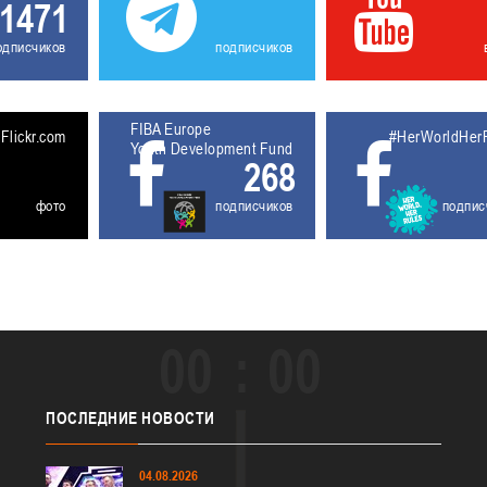
1471
одписчиков
подписчиков
FIBA Europe
5611927
Flickr.com
#HerWorldHer
Youth Development Fund
268
фото
подписчиков
подпис
00
00
ПОСЛЕДНИЕ
НОВОСТИ
04.08.2026