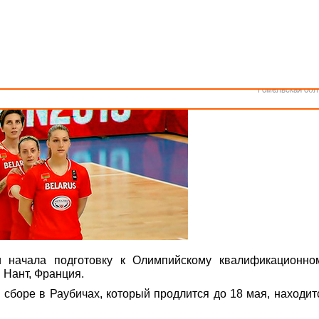
Как стать волонтером
Минск
Спонсоры и партнеры
Минская обл
Брестская обл
 квалификационному турниру
Гродненская об
Витебская обл
Могилевская об
Гомельская обл
 начала подготовку к Олимпийскому квалификационно
. Нант, Франция.
сборе в Раубичах, который продлится до 18 мая, находит