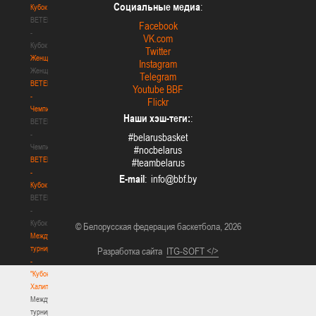
Социальные медиа
:
Кубок
BETERA
Facebook
-
VK.com
Кубок
Twitter
Женщины
Instagram
Женщины
Telegram
BETERA
Youtube BBF
-
Flickr
Чемпионат
Наши хэш-теги:
:
BETERA
-
#belarusbasket
Чемпионат
#nocbelarus
BETERA
#teambelarus
-
E-mail
:
Кубок
BETERA
-
Кубок
© Белорусская федерация баскетбола, 2026
Международный
турнир
Разработка сайта
ITG-SOFT </>
-
"Кубок
Халипского"
Международный
турнир