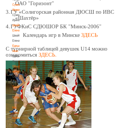
ОАО "Горизонт"
Сумникова
Ирина
3.
ГУ «Солигорская районная ДЮСШ по ИВС
Сумникова
«Шахтёр»
Ирина
Швайбович
4.
ГУФКиС СДЮШОР БК "Минск-2006"
Елена
Календарь игр в Минске
ЗДЕСЬ
Швайбович
Елена
Едешко
С турнирной таблицей девушек
U
14 можно
Иван
ознакомиться
ЗДЕСЬ.
Едешко
Иван
Обучающие
материалы
Обучающие
материалы
Тренерам
Тренерам
Сотрудничество
Сотрудничество
Как
стать
волонтером
Как
стать