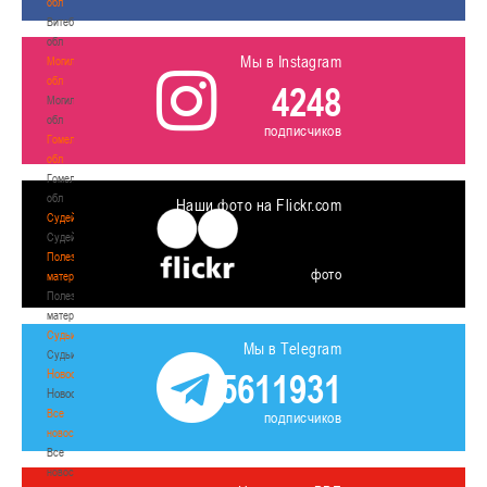
обл
Витебская
обл
Мы в Instagram
Могилевская
обл
4248
Могилевская
обл
подписчиков
Гомельская
обл
Гомельская
обл
Наши фото на Flickr.com
Судейство
Судейство
Полезные
фото
материалы
Полезные
материалы
Судьи
Мы в Telegram
Судьи
Новости
5611931
Новости
Все
подписчиков
новости
Все
новости