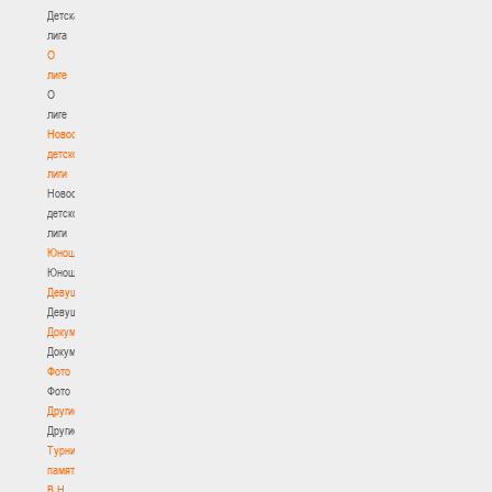
Детская
лига
О
лиге
О
лиге
Новости
детской
лиги
Новости
детской
лиги
Юноши
Юноши
Девушки
Девушки
Документы
Документы
Фото
Фото
Другие
Другие
Турнир
памяти
В.Н.