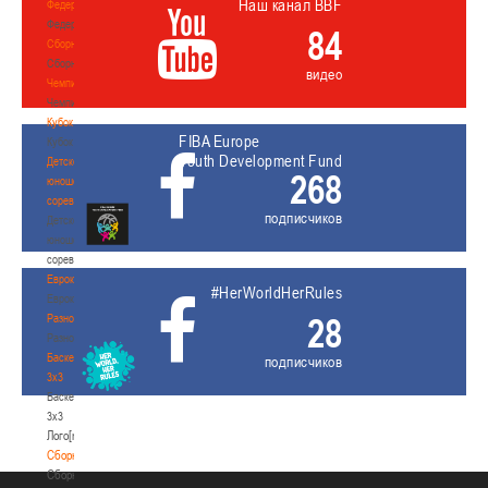
Наш канал BBF
Федерация
Федерация
84
Сборные
Сборные
видео
Чемпионат
Чемпионат
Кубок
FIBA Europe
Кубок
Youth Development Fund
Детско-
268
юношеские
соревнования
подписчиков
Детско-
юношеские
соревнования
Еврокубки
#HerWorldHerRules
Еврокубки
28
Разное
Разное
Баскетбол
подписчиков
3х3
Баскетбол
3х3
Лого[modid=121]
Сборные
Сборные