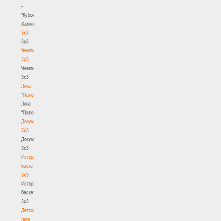
-
"Кубок
Халипского"
3x3
3x3
Чемпионат
3х3
Чемпионат
3х3
Лига
"Палова"
Лига
"Палова"
Документы
3х3
Документы
3х3
История
баскетбола
3х3
История
баскетбола
3х3
Детская
лига