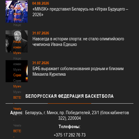
3х3
04.08.2026
Национальная
«MINSK» представил Беларусь на «Играх Будущего –
команда.
2026»
Женщины
Национальная
команда.
31.07.2026
Женщины
Навсегда в истории спорта: не стало олимпийского
Национальная
чемпиона Ивана Едешко
команда.
Мужчины
Национальная
31.07.2026
команда.
БФБ выражает соболезнования родным и близким
Мужчины
Михаила Курилика
Соревнования
Соревнования
Мужчины
Мужчины
БЕЛОРУССКАЯ
ФЕДЕРАЦИЯ БАСКЕТБОЛА
BETERA
-
Чемпионат
Адрес
: Беларусь, г. Минск, пр. Победителей, 23/1 (блок кабинетов
BETERA
322), 220004
-
Чемпионат
Телефоны
:
BETERA
+375 17 282 76 73
-