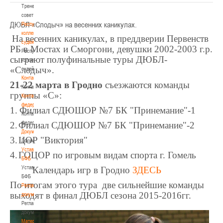
Тренерский
совет
ДЮБЛ-«Слодыч» на весенних каникулах.
Республиканская
коллегия
На весенних каникулах, в преддверии Первенств
судей
РБ в Мостах и Сморгони, девушки 2002-2003 г.р.
Республиканская
сыграют полуфинальные туры ДЮБЛ-
коллегия
«Слодыч».
судей
Контакты
21-22 марта в Гродно
съезжаются команды
Контакты
группы «С»:
Контакты
федерации
1.
Филиал СДЮШОР №7 БК "Принемание"-1
Контакты
федерации
2.
Филиал СДЮШОР №7 БК "Принемание"-2
Документы
3.
ЦОР "Виктория"
Документы
Устав
4.
ГОЦОР по игровым видам спорта г. Гомель
БФБ
Устав
Календарь игр в Гродно
ЗДЕСЬ
БФБ
По итогам этого тура две сильнейшие команды
Регламентирующие
выходят в финал ДЮБЛ сезона 2015-2016гг.
документы
Регламентирующие
документы
Материалы