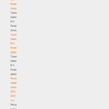
Рыженкова
(юноши)
Турнир
памяти
В.Н.
Рыженкова
(юноши)
Турнир
памяти
В.Н.
Рыженкова
(девушки)
Турнир
памяти
В.Н.
Рыженкова
(девушки)
Республиканские
соревнования
(юноши)
2012-
2013
гг.р.
Республиканские
соревнования