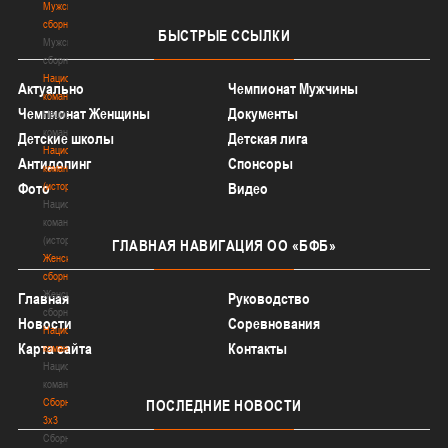
Мужские
сборные
БЫСТРЫЕ
ССЫЛКИ
Мужские
сборные
Национальная
Актуально
Чемпионат Мужчины
команда
Чемпионат Женщины
Документы
Национальная
команда
Детские школы
Детская лига
Национальная
Антидопинг
Спонсоры
команда
(история)
Фото
Видео
Национальная
команда
(история)
ГЛАВНАЯ
НАВИГАЦИЯ ОО «БФБ»
Женские
сборные
Женские
Главная
Руководство
сборные
Новости
Соревнования
Национальная
Карта сайта
Контакты
команда
Национальная
команда
Сборные
ПОСЛЕДНИЕ
НОВОСТИ
3х3
Сборные