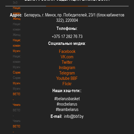
3х3
Национальная
команда.
Адрес
: Беларусь, г. Минск, пр. Победителей, 23/1 (блок кабинетов
Женщины
322), 220004
Национальная
Телефоны
:
команда.
Женщины
+375 17 282 76 73
Национальная
Социальные медиа
:
команда.
Facebook
Мужчины
VK.com
Национальная
Twitter
команда.
Instagram
Мужчины
Соревнования
Telegram
Соревнования
Youtube BBF
Flickr
Мужчины
Мужчины
Наши хэш-теги:
:
BETERA
#belarusbasket
-
#nocbelarus
Чемпионат
#teambelarus
BETERA
-
E-mail
:
Чемпионат
BETERA
-