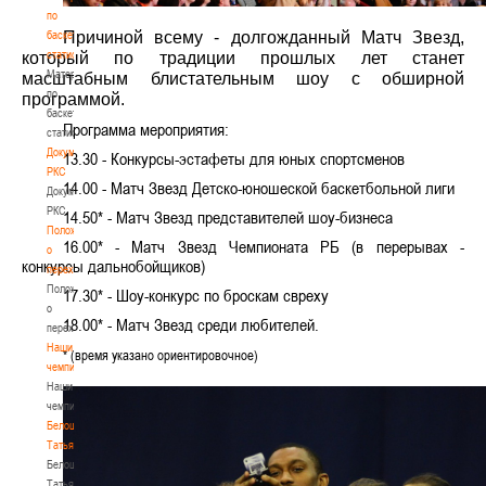
по
баскетбольной
Причиной всему - долгожданный Матч Звезд,
статистике
который по традиции прошлых лет станет
Материалы
масштабным блистательным шоу с обширной
по
программой.
баскетбольной
Программа мероприятия:
статистике
Документы
13.30 - Конкурсы-эстафеты для юных спортсменов
РКС
14.00 - Матч Звезд Детско-юношеской баскетбольной лиги
Документы
РКС
14.50* - Матч Звезд представителей шоу-бизнеса
Положение
16.00* - Матч Звезд Чемпионата РБ (в перерывах -
о
конкурсы дальнобойщиков)
переходах
Положение
17.30* - Шоу-к
о
нкурс по броскам свреху
о
18.00* - Матч Звезд
среди
любителей.
переходах
Наши
* (время указано ориентировочное)
чемпионы
Наши
чемпионы
Белошапко
Татьяна
Белошапко
Татьяна