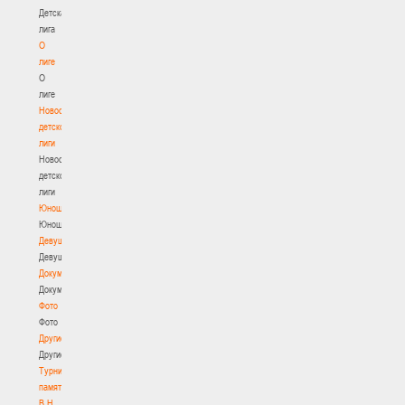
Детская
лига
О
лиге
О
лиге
Новости
детской
лиги
Новости
детской
лиги
Юноши
Юноши
Девушки
Девушки
Документы
Документы
Фото
Фото
Другие
Другие
Турнир
памяти
В.Н.