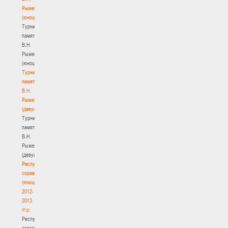
Рыженкова
(юноши)
Турнир
памяти
В.Н.
Рыженкова
(юноши)
Турнир
памяти
В.Н.
Рыженкова
(девушки)
Турнир
памяти
В.Н.
Рыженкова
(девушки)
Республиканские
соревнования
(юноши)
2012-
2013
гг.р.
Республиканские
соревнования