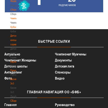
Федерация
подписчиков
Федерация
Сборные
Сборные
Чемпионат
Чемпионат
Кубок
Кубок
Детско-
юношеские
БЫСТРЫЕ
ССЫЛКИ
соревнования
Детско-
юношеские
Актуально
Чемпионат Мужчины
соревнования
Чемпионат Женщины
Документы
Еврокубки
Детские школы
Детская лига
Еврокубки
Разное
Антидопинг
Спонсоры
Разное
Фото
Видео
Баскетбол
3х3
Баскетбол
ГЛАВНАЯ
НАВИГАЦИЯ ОО «БФБ»
3х3
Лого[modid=121]
Сборные
Главная
Руководство
Сборные