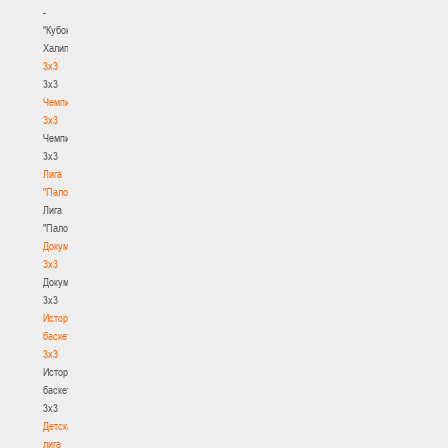
-
"Кубок
Халипского"
3x3
3x3
Чемпионат
3х3
Чемпионат
3х3
Лига
"Палова"
Лига
"Палова"
Документы
3х3
Документы
3х3
История
баскетбола
3х3
История
баскетбола
3х3
Детская
лига