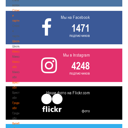
волонтером
Спонсоры
и
Мы на Facebook
партнеры
1471
Спонсоры
и
подписчиков
партнеры
Школы
Школы
Минск
Мы в Instagram
Минск
4248
Минская
обл
Минская
подписчиков
обл
Брестская
обл
Наши фото на Flickr.com
Брестская
обл
Гродненская
обл
фото
Гродненская
обл
Витебская