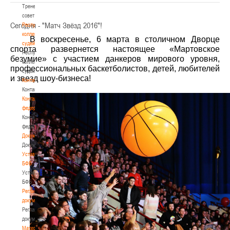
Тренерский
совет
Сегодня - "Матч Звёзд 2016"!
Республиканская
коллегия
В воскресенье, 6 марта в столичном Дворце
судей
спорта развернется настоящее «Мартовское
Республиканская
безумие» с участием данкеров мирового уровня,
коллегия
профессиональных баскетболистов,
детей,
любителей
судей
и звезд шоу-бизнеса!
Контакты
Контакты
Контакты
федерации
Контакты
федерации
Документы
Документы
Устав
БФБ
Устав
БФБ
Регламентирующие
документы
Регламентирующие
документы
Материалы