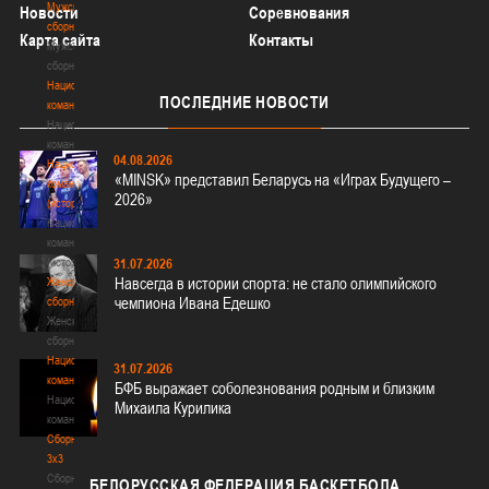
Мужские
Новости
Соревнования
сборные
Карта сайта
Контакты
Мужские
сборные
Национальная
ПОСЛЕДНИЕ
НОВОСТИ
команда
Национальная
команда
04.08.2026
Национальная
«MINSK» представил Беларусь на «Играх Будущего –
команда
2026»
(история)
Национальная
команда
(история)
31.07.2026
Навсегда в истории спорта: не стало олимпийского
Женские
чемпиона Ивана Едешко
сборные
Женские
сборные
Национальная
31.07.2026
команда
БФБ выражает соболезнования родным и близким
Национальная
Михаила Курилика
команда
Сборные
3х3
Сборные
БЕЛОРУССКАЯ
ФЕДЕРАЦИЯ БАСКЕТБОЛА