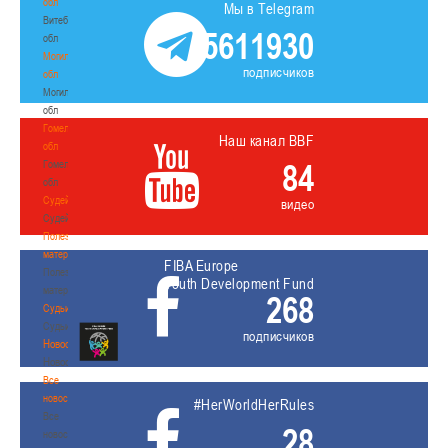
обл
Мы в Telegram
Витебская
5611930
обл
Могилевская
подписчиков
обл
Могилевская
обл
Гомельская
Наш канал BBF
обл
84
Гомельская
обл
Судейство
видео
Судейство
Полезные
материалы
FIBA Europe
Полезные
Youth Development Fund
материалы
268
Судьи
Судьи
подписчиков
Новости
Новости
Все
новости
#HerWorldHerRules
Все
28
новости