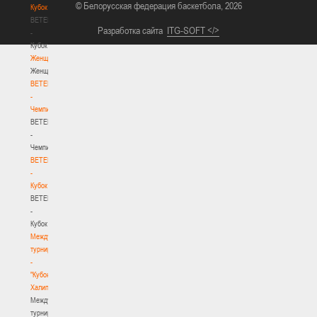
© Белорусская федерация баскетбола, 2026
Кубок
BETERA
Разработка сайта
ITG-SOFT </>
-
Кубок
Женщины
Женщины
BETERA
-
Чемпионат
BETERA
-
Чемпионат
BETERA
-
Кубок
BETERA
-
Кубок
Международный
турнир
-
"Кубок
Халипского"
Международный
турнир