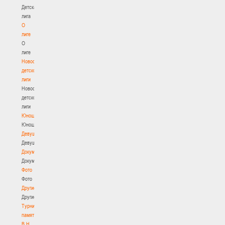
Детская
лига
О
лиге
О
лиге
Новости
детской
лиги
Новости
детской
лиги
Юноши
Юноши
Девушки
Девушки
Документы
Документы
Фото
Фото
Другие
Другие
Турнир
памяти
В.Н.