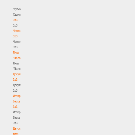
-
"Кубок
Халипского"
3x3
3x3
Чемпионат
3х3
Чемпионат
3х3
Лига
"Палова"
Лига
"Палова"
Документы
3х3
Документы
3х3
История
баскетбола
3х3
История
баскетбола
3х3
Детская
лига