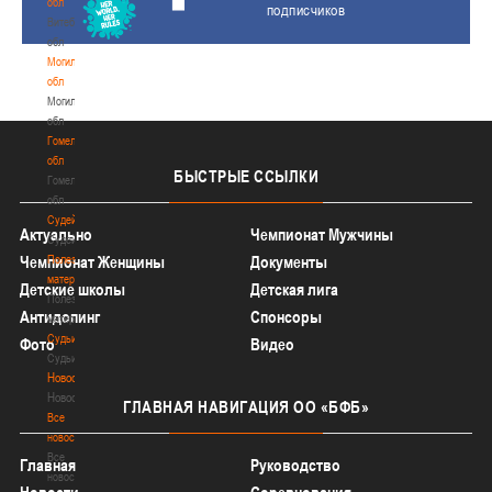
обл
подписчиков
Витебская
обл
Могилевская
обл
Могилевская
обл
Гомельская
обл
БЫСТРЫЕ
ССЫЛКИ
Гомельская
обл
Судейство
Актуально
Чемпионат Мужчины
Судейство
Чемпионат Женщины
Полезные
Документы
материалы
Детские школы
Детская лига
Полезные
Антидопинг
Спонсоры
материалы
Судьи
Фото
Видео
Судьи
Новости
Новости
ГЛАВНАЯ
НАВИГАЦИЯ ОО «БФБ»
Все
новости
Все
Главная
Руководство
новости