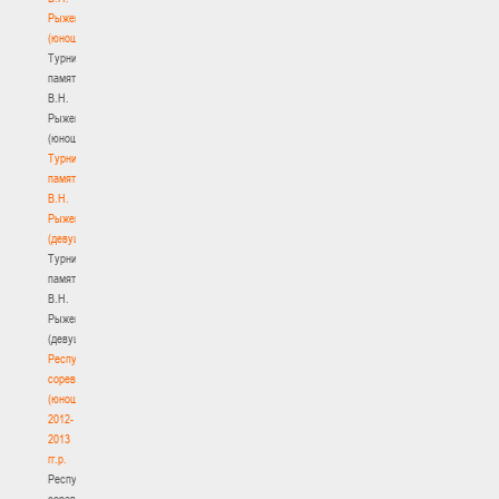
Рыженкова
(юноши)
Турнир
памяти
В.Н.
Рыженкова
(юноши)
Турнир
памяти
В.Н.
Рыженкова
(девушки)
Турнир
памяти
В.Н.
Рыженкова
(девушки)
Республиканские
соревнования
(юноши)
2012-
2013
гг.р.
Республиканские
соревнования