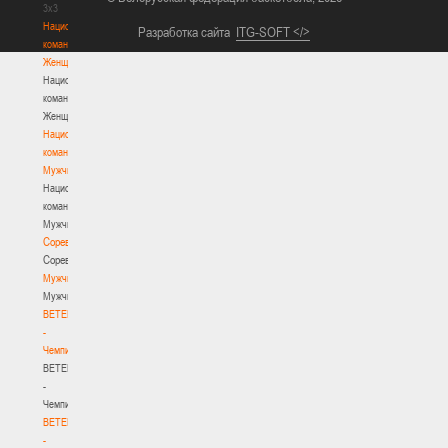
3х3
Национальная
Разработка сайта
ITG-SOFT </>
команда.
Женщины
Национальная
команда.
Женщины
Национальная
команда.
Мужчины
Национальная
команда.
Мужчины
Соревнования
Соревнования
Мужчины
Мужчины
BETERA
-
Чемпионат
BETERA
-
Чемпионат
BETERA
-