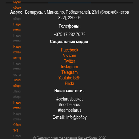
Мужские
сборные
Адрес
: Беларусь, г. Минск, пр. Победителей, 23/1 (блок кабинетов
Мужские
322), 220004
сборные
Национальная
Телефоны
:
команда
+375 17 282 76 73
Национальная
Социальные медиа
:
команда
Национальная
Facebook
команда
VK.com
(история)
Twitter
Национальная
Instagram
команда
Telegram
(история)
Youtube BBF
Женские
Flickr
сборные
Наши хэш-теги:
:
Женские
сборные
#belarusbasket
Национальная
#nocbelarus
команда
#teambelarus
Национальная
E-mail
:
команда
Сборные
3х3
Сборные
© Белорусская федерация баскетбола, 2026