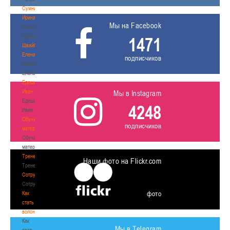
Сумникова
Ирина
Мы на Facebook
Сумникова
Ирина
1471
Швайбович
Елена
подписчиков
Швайбович
Елена
Едешко
Иван
Мы в Instagram
Едешко
4248
Иван
Обучающие
подписчиков
материалы
Обучающие
материалы
Тренерам
Наши фото на Flickr.com
Тренерам
Сотрудничество
Сотрудничество
фото
Как
стать
волонтером
Как
Мы в Telegram
стать