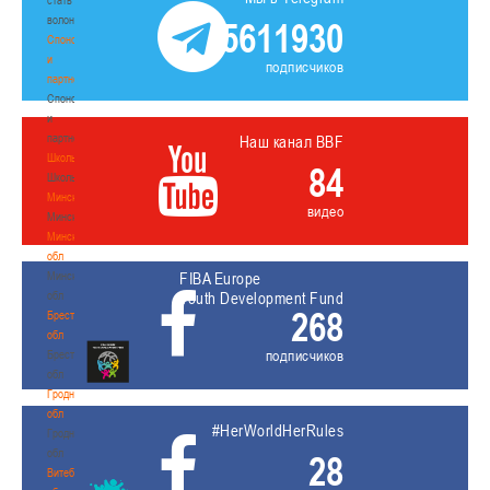
волонтером
5611930
Спонсоры
и
подписчиков
партнеры
Спонсоры
и
партнеры
Наш канал BBF
Школы
84
Школы
Минск
видео
Минск
Минская
обл
Минская
FIBA Europe
обл
Youth Development Fund
268
Брестская
обл
подписчиков
Брестская
обл
Гродненская
обл
#HerWorldHerRules
Гродненская
обл
28
Витебская