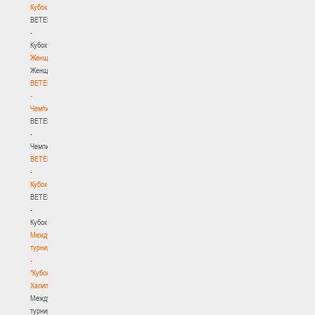
Кубок
BETERA
-
Кубок
Женщины
Женщины
BETERA
-
Чемпионат
BETERA
-
Чемпионат
BETERA
-
Кубок
BETERA
-
Кубок
Международный
турнир
-
"Кубок
Халипского"
Международный
турнир