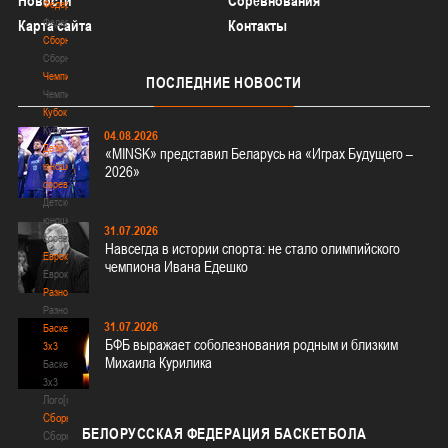
Новости
Соревнования
Федерация
Федерация
Карта сайта
Контакты
Сборные
Сборные
Чемпионат
ПОСЛЕДНИЕ
НОВОСТИ
Чемпионат
Кубок
Кубок
04.08.2026
Детско-
«MINSK» представил Беларусь на «Играх Будущего –
юношеские
2026»
соревнования
Детско-
юношеские
31.07.2026
соревнования
Навсегда в истории спорта: не стало олимпийского
Еврокубки
чемпиона Ивана Едешко
Еврокубки
Разное
Разное
31.07.2026
Баскетбол
БФБ выражает соболезнования родным и близким
3х3
Михаила Курилика
Баскетбол
3х3
Лого[modid=121]
Сборные
БЕЛОРУССКАЯ
ФЕДЕРАЦИЯ БАСКЕТБОЛА
Сборные