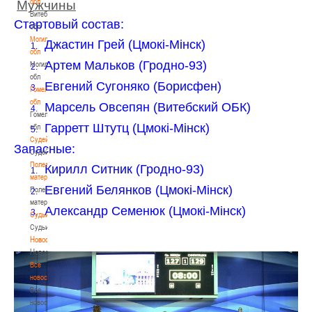
обл
Мужчины
Витебская
Стартовый состав:
обл
Могилевская
Джастин Грей (Цмокi-Мiнск)
1.
обл
Артем Мальков (Гродно-93)
Могилевская
2.
обл
Евгений Сугоняко (Борисфен)
3.
Гомельская
обл
Марсель Овсепян (Витебский ОБК)
4.
Гомельская
Гарретт Штутц (Цмокi-Мiнск)
обл
5.
Судейство
Запасные:
Судейство
Полезные
Кирилл Ситник (Гродно-93)
1.
материалы
Евгений Белянков (Цмокi-Мiнск)
Полезные
2.
материалы
Александр Семенюк (Цмокi-Мiнск)
3.
Судьи
Судьи
Новости
Новости
Все
новости
Все
новости