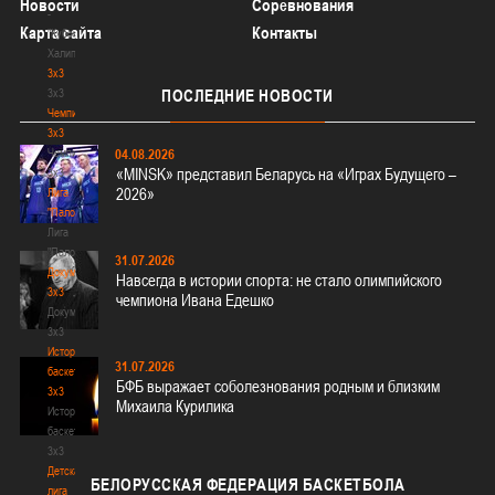
Новости
Соревнования
-
Карта сайта
Контакты
"Кубок
Халипского"
3x3
3x3
ПОСЛЕДНИЕ
НОВОСТИ
Чемпионат
3х3
Чемпионат
04.08.2026
«MINSK» представил Беларусь на «Играх Будущего –
3х3
2026»
Лига
"Палова"
Лига
"Палова"
31.07.2026
Документы
Навсегда в истории спорта: не стало олимпийского
3х3
чемпиона Ивана Едешко
Документы
3х3
История
31.07.2026
баскетбола
БФБ выражает соболезнования родным и близким
3х3
Михаила Курилика
История
баскетбола
3х3
Детская
БЕЛОРУССКАЯ
ФЕДЕРАЦИЯ БАСКЕТБОЛА
лига