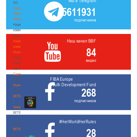
Мы в Telegram
3х3
5611931
Национальная
команда.
Женщины
подписчиков
Национальная
команда.
Женщины
Наш канал BBF
Национальная
команда.
84
Мужчины
Национальная
видео
команда.
Мужчины
Соревнования
FIBA Europe
Соревнования
Youth Development Fund
Мужчины
268
Мужчины
BETERA
подписчиков
-
Чемпионат
BETERA
-
#HerWorldHerRules
Чемпионат
28
BETERA
-