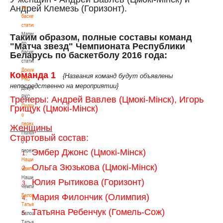
Андрей Клемезь (Горизонт).
по
баскетбольной
статистике
Материалы
Таким образом, полные составы команд
по
"Матча звезд" Чемпионата Республики
баскетбольной
Беларусь по баскетболу 2016 года:
статистике
Документы
Команда 1
{Названия команд будут объявлены
РКС
непосредственно на мероприятии}
Документы
РКС
Тренеры: Андрей Вавлев (Цмок
i
-М
i
нск), Игорь
Положение
Грищук (Цмок
i
-М
i
нск)
о
переходах
Женщины
Положение
Стартовый состав:
о
переходах
Эмбер Джонс (Цмокi-Мiнск)
1.
Наши
Ольга Зюзькова (Цмокi-Мiнск)
2.
чемпионы
Наши
Юлия Рытикова (Горизонт)
3.
чемпионы
Белошапко
Мария Филончик (Олимпия)
4.
Татьяна
Татьяна Ребенчук (Гомель-Сож)
5.
Белошапко
Татьяна