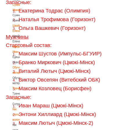
Запасные:
Сумникова
Екатерина Тодрас (Олимпия)
Ирина
1.
Сумникова
Наталья Трофимова (Горизонт)
2.
Ирина
Швайбович
Ольга Вашкевич (Горизонт)
3.
Елена
Мужчины
Швайбович
Елена
Стартовый состав:
Едешко
Иван
Максим Шустов (Импульс-БГУИР)
1.
Едешко
Бранко Миркович (Цмокi-Мiнск)
Иван
2.
Обучающие
Виталий Лютыч (Цмокi-Мiнск)
3.
материалы
Обучающие
Виктор Овсепян (Витебский ОБК)
4.
материалы
Максим Козловец (Борисфен)
Тренерам
5.
Тренерам
Запасные:
Сотрудничество
Сотрудничество
Иван Мараш (Цмокi-Мiнск)
1.
Как
Энтони Хиллиард (Цмокi-Мiнск)
стать
2.
волонтером
Максим Лютыч (Цмокi-Мiнск-2)
3.
Как
стать