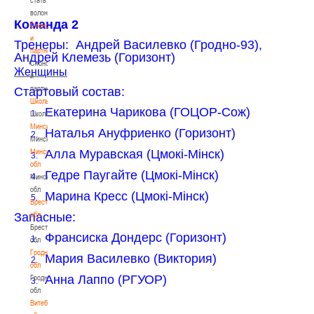
волонтером
Команда 2
Спонсоры
и
Тренеры: Андрей Василевко (Гродно-93),
партнеры
Андрей Клемезь (Горизонт)
Спонсоры
Женщины
и
партнеры
Стартовый состав:
Школы
Екатерина Чарикова (ГОЦОР-Сож)
1.
Школы
Минск
Наталья Ануфриенко (Горизонт)
2.
Минск
Минская
Алла Муравская (Цмокi-Мiнск)
3.
обл
Гедре Паугайте (Цмокi-Мiнск)
4.
Минская
обл
Марина Кресс (Цмокi-Мiнск)
5.
Брестская
Запасные:
обл
Брестская
Франсиска Дондерс (Горизонт)
1.
обл
Гродненская
Мария Василевко (Виктория)
2.
обл
Анна Лаппо (РГУОР)
Гродненская
3.
обл
Витебская