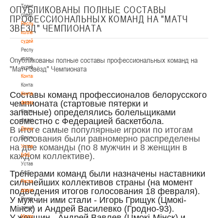
Тренерский
ОПУБЛИКОВАНЫ ПОЛНЫЕ СОСТАВЫ
совет
ПРОФЕССИОНАЛЬНЫХ КОМАНД НА "МАТЧ
Республиканская
ЗВЁЗД" ЧЕМПИОНАТА
коллегия
судей
Республиканская
Опубликованы полные составы профессиональных команд на
коллегия
"Матч Звёзд" Чемпионата
судей
Контакты
Контакты
Составы команд профессионалов белорусского
Контакты
чемпионата (стартовые пятерки и
федерации
запасные) определялись болельщиками
Контакты
совместно с Федерацией баскетбола.
федерации
В итоге самые популярные игроки по итогам
Документы
голосования были равномерно распределены
Документы
на две команды (по 8 мужчин и 8 женщин в
Устав
каждом коллективе).
БФБ
Устав
Тренерами команд были назначены наставники
БФБ
сильнейших коллективов страны (на момент
Регламентирующие
подведения итогов голосования 18 февраля).
документы
У мужчин ими стали - Игорь Грищук (Цмокi-
Регламентирующие
Мiнск) и Андрей Василевко (Гродно-93).
документы
У женщин - Андрей Вавлев (Цмокi-Мiнск) и
Материалы