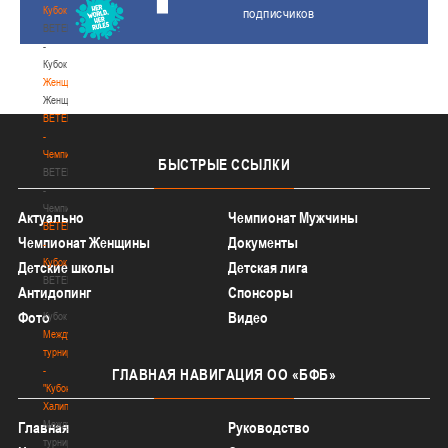
Кубок
подписчиков
BETERA
-
Кубок
Женщины
Женщины
BETERA
-
Чемпионат
БЫСТРЫЕ
ССЫЛКИ
BETERA
-
Чемпионат
Актуально
Чемпионат Мужчины
BETERA
Чемпионат Женщины
Документы
-
Кубок
Детские школы
Детская лига
BETERA
Антидопинг
Спонсоры
-
Фото
Видео
Кубок
Международный
турнир
-
ГЛАВНАЯ
НАВИГАЦИЯ ОО «БФБ»
"Кубок
Халипского"
Международный
Главная
Руководство
турнир