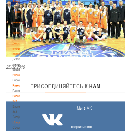
Федерация
Федерация
Сборные
Сборные
Чемпионат
Чемпионат
Кубок
Кубок
Детско-
юношеские
соревнования
Детско-
юношеские
25.02.2016
соревнования
Еврокубки
Еврокубки
ПРИСОЕДИНЯЙТЕСЬ
К
НАМ
Разное
Разное
Баскетбол
3х3
Баскетбол
Мы в VK
3х3
Лого[modid=121]
Сборные
подписчиков
Сборные