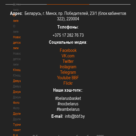
Детская
лига
Адрес
: Беларусь, г. Минск, пр. Победителей, 23/1 (блок кабинетов
О
322), 220004
лиге
О
Телефоны
:
лиге
+375 17 282 76 73
Новости
Социальные медиа
:
детской
лиги
Facebook
Новости
VK.com
детской
Twitter
лиги
Instagram
Юноши
Telegram
Юноши
Youtube BBF
Девушки
Flickr
Девушки
Наши хэш-теги:
:
Документы
Документы
#belarusbasket
Фото
#nocbelarus
Фото
#teambelarus
Другие
E-mail
:
Другие
Турнир
памяти
В.Н.