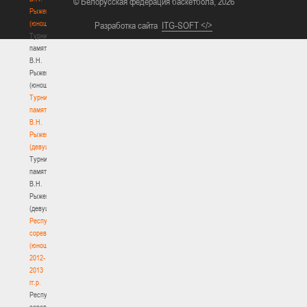
© Белорусская федерация баскетбола, 2026
Рыженкова
(юноши)
Разработка сайта
ITG-SOFT </>
Турнир
памяти
В.Н.
Рыженкова
(юноши)
Турнир
памяти
В.Н.
Рыженкова
(девушки)
Турнир
памяти
В.Н.
Рыженкова
(девушки)
Республиканские
соревнования
(юноши)
2012-
2013
гг.р.
Республиканские
соревнования