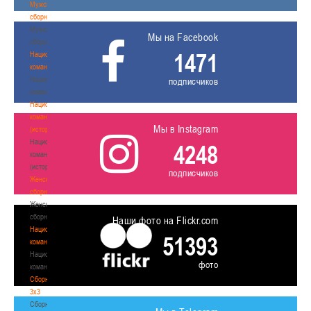
Мужские
сборные
Мужские
Мы на Facebook
сборные
1471
Национальная
команда
Национальная
подписчиков
команда
Национальная
команда
Мы в Instagram
(история)
Национальная
4248
команда
(история)
подписчиков
Женские
сборные
Женские
сборные
Наши фото на Flickr.com
Национальная
51393
команда
Национальная
фото
команда
Сборные
3х3
Сборные