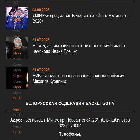
3х3
Национальная
04.08.2026
команда.
«MINSK» представил Беларусь на «Играх Будущего –
Женщины
2026»
Национальная
команда.
Женщины
31.07.2026
Национальная
Навсегда в истории спорта: не стало олимпийского
команда.
чемпиона Ивана Едешко
Мужчины
Национальная
команда.
31.07.2026
Мужчины
БФБ выражает соболезнования родным и близким
Соревнования
Михаила Курилика
Соревнования
Мужчины
Мужчины
BETERA
БЕЛОРУССКАЯ
ФЕДЕРАЦИЯ БАСКЕТБОЛА
-
Чемпионат
BETERA
Адрес
: Беларусь, г. Минск, пр. Победителей, 23/1 (блок кабинетов
-
322), 220004
Чемпионат
BETERA
Телефоны
:
-