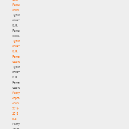
Рыженкова
(юноши)
Турнир
памяти
В.Н.
Рыженкова
(юноши)
Турнир
памяти
В.Н.
Рыженкова
(девушки)
Турнир
памяти
В.Н.
Рыженкова
(девушки)
Республиканские
соревнования
(юноши)
2012-
2013
гг.р.
Республиканские
соревнования