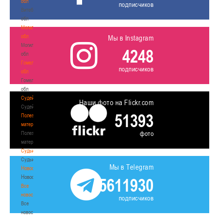
обл
подписчиков
Витебская
обл
Могилевская
обл
Мы в Instagram
Могилевская
4248
обл
Гомельская
подписчиков
обл
Гомельская
обл
Судейство
Наши фото на Flickr.com
Судейство
51393
Полезные
материалы
фото
Полезные
материалы
Судьи
Судьи
Мы в Telegram
Новости
Новости
5611930
Все
новости
подписчиков
Все
новости