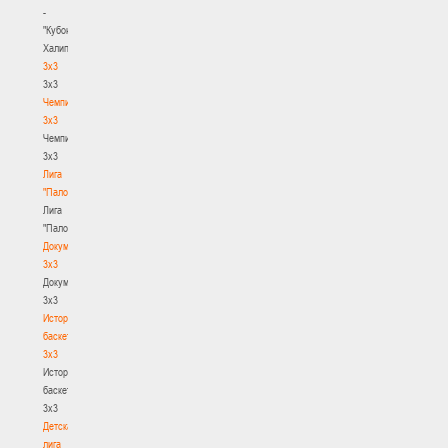
-
"Кубок
Халипского"
3x3
3x3
Чемпионат
3х3
Чемпионат
3х3
Лига
"Палова"
Лига
"Палова"
Документы
3х3
Документы
3х3
История
баскетбола
3х3
История
баскетбола
3х3
Детская
лига