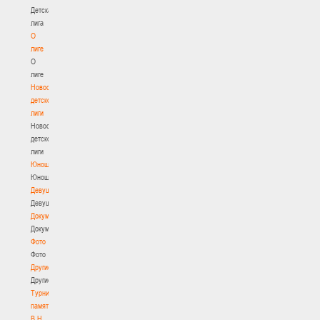
Детская
лига
О
лиге
О
лиге
Новости
детской
лиги
Новости
детской
лиги
Юноши
Юноши
Девушки
Девушки
Документы
Документы
Фото
Фото
Другие
Другие
Турнир
памяти
В.Н.