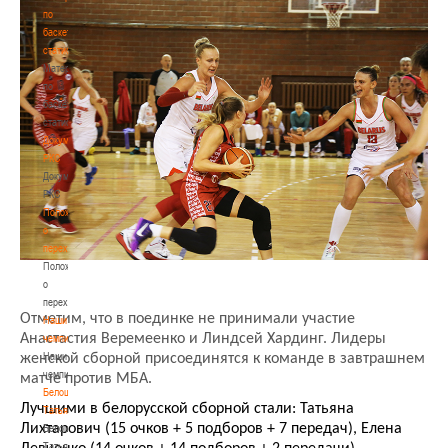
по
баскетбольной
статистике
Материалы
по
баскетбольной
статистике
Документы
РКС
Документы
РКС
Положение
о
переходах
Положение
о
переходах
Отметим, что в поединке не принимали участие
Наши
Анастастия Веремеенко и Линдсей Хардинг. Лидеры
чемпионы
Наши
женской сборной присоединятся к команде в завтрашнем
чемпионы
матче против МБА.
Белошапко
Лучшими в белорусской сборной стали: Татьяна
Татьяна
Лихтарович (15 очков + 5 подборов + 7 передач), Елена
Белошапко
Татьяна