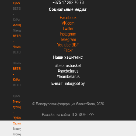
+375 17 282 76 73
Кубок
BETERA
Социальные медиа
:
-
Facebook
Кубок
VK.com
Женщины
Twitter
Женщины
Instagram
BETERA
Telegram
-
Youtube BBF
Чемпионат
Flickr
BETERA
Наши хэш-теги:
:
-
Чемпионат
#belarusbasket
BETERA
#nocbelarus
-
#teambelarus
Кубок
E-mail
:
BETERA
-
Кубок
Международный
© Белорусская федерация баскетбола, 2026
турнир
-
Разработка сайта
ITG-SOFT </>
"Кубок
Халипского"
Международный
турнир