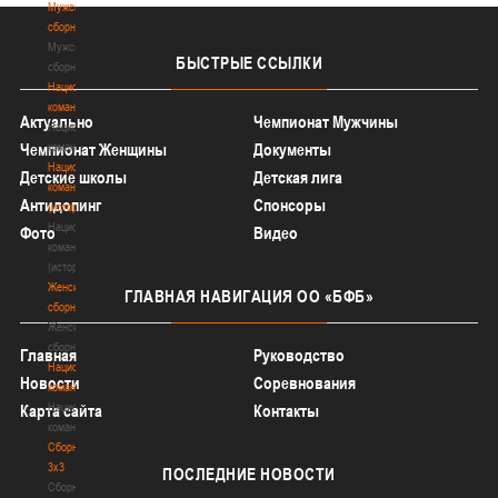
Мужские
сборные
Мужские
БЫСТРЫЕ
ССЫЛКИ
сборные
Национальная
команда
Актуально
Чемпионат Мужчины
Национальная
команда
Чемпионат Женщины
Документы
Национальная
Детские школы
Детская лига
команда
Антидопинг
Спонсоры
(история)
Национальная
Фото
Видео
команда
(история)
Женские
ГЛАВНАЯ
НАВИГАЦИЯ ОО «БФБ»
сборные
Женские
сборные
Главная
Руководство
Национальная
Новости
Соревнования
команда
Национальная
Карта сайта
Контакты
команда
Сборные
3х3
ПОСЛЕДНИЕ
НОВОСТИ
Сборные