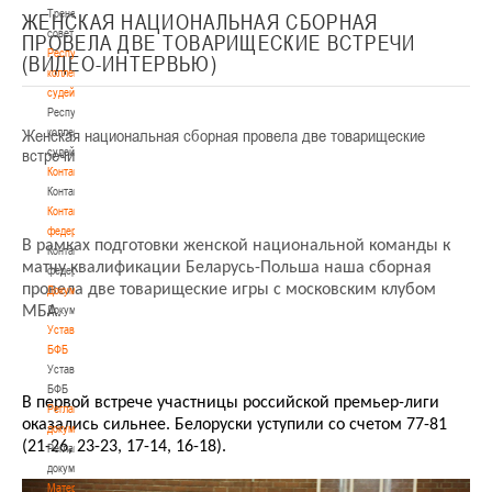
Тренерский
ЖЕНСКАЯ НАЦИОНАЛЬНАЯ СБОРНАЯ
совет
ПРОВЕЛА ДВЕ ТОВАРИЩЕСКИЕ ВСТРЕЧИ
Республиканская
(ВИДЕО-ИНТЕРВЬЮ)
коллегия
судей
Республиканская
Женская национальная сборная провела две товарищеские
коллегия
встречи
судей
Контакты
Контакты
Контакты
федерации
В рамках
подготовки
женской национальной команды
к
Контакты
матчу
квалификации
Беларусь-Польша наша сборная
федерации
провела две това
рищеские игры с московским клубом
Документы
МБА.
Документы
Устав
БФБ
Устав
БФБ
В первой встрече участницы российской премьер-лиги
Регламентирующие
оказались сильнее. Белоруски уступили со счетом 77-81
документы
(21-26, 23-23, 17-14, 16-18).
Регламентирующие
документы
Материалы