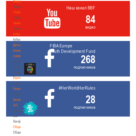
Федерация
Федерация
Наш канал BBF
Сборные
84
Сборные
Чемпионат
видео
Чемпионат
Кубок
Кубок
Детско-
FIBA Europe
юношеские
Youth Development Fund
268
соревнования
Детско-
подписчиков
юношеские
соревнования
Еврокубки
Еврокубки
#HerWorldHerRules
Разное
Разное
28
Баскетбол
3х3
подписчиков
Баскетбол
3х3
Лого[modid=121]
Сборные
Сборные