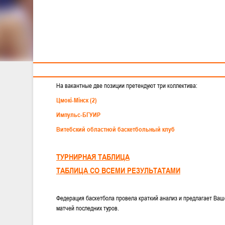
Тренерам
Интрига мужского Чемпионата: кто останется за борт
"Гродно-93" и "Борисфен" уже давно забронировали себе место в
остается главный вопрос: какие две команды останутся играть с 
На вакантные две позиции претендуют три коллектива:
Цмокi-Мiнск (2)
Импульс-БГУИР
Витебский областной баскетбольный клуб
ТУРНИРНАЯ ТАБЛИЦА
ТАБЛИЦА СО ВСЕМИ РЕЗУЛЬТАТАМИ
Федерация баскетбола провела краткий анализ и предлагает Ваш
матчей последних туров.