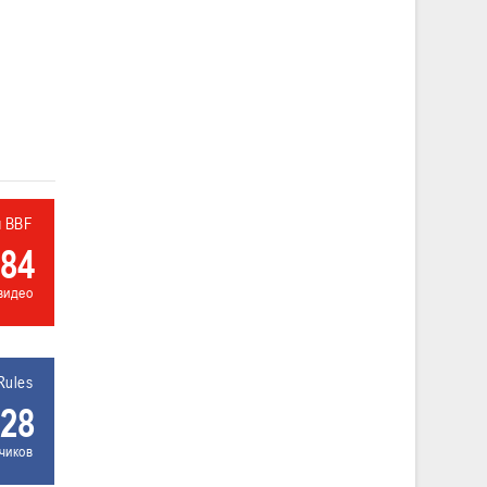
л BBF
84
видео
Rules
28
чиков