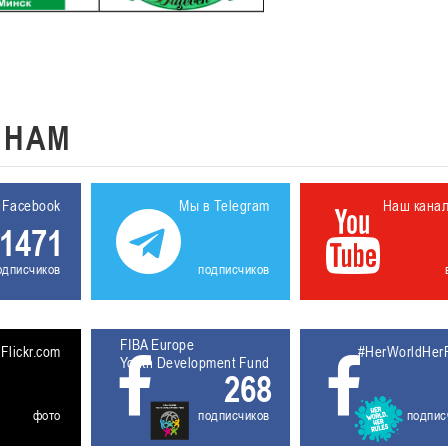
К
НАМ
 Facebook
Мы в Telegram
Наш кана
1471
одписчиков
подписчиков
FIBA Europe
5611930
Flickr.com
#HerWorldHer
Youth Development Fund
268
фото
подписчиков
подпис