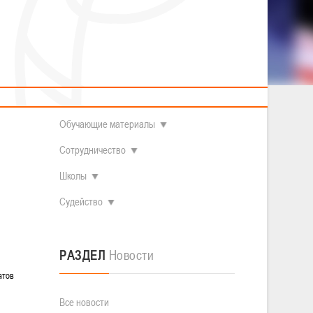
2014 гг.р.
Полезные материалы
Товарищеские игры (девушки)
О федерации
Судьи
ОДМ 2008-2009 гг.р. (девушки)
ОДМ 2008-2009 гг.р. (юноши)
Контакты
л
Первенство 2010-2011 гг.р. (юноши)
Первенство 2011-2012 гг.р. (юноши)
Документы
л
Первенство 2012-2013 гг.р. (юноши)
тапа
Наши чемпионы
Обучающие материалы
Сотрудничество
Школы
Судейство
РАЗДЕЛ
Новости
атов
Все новости