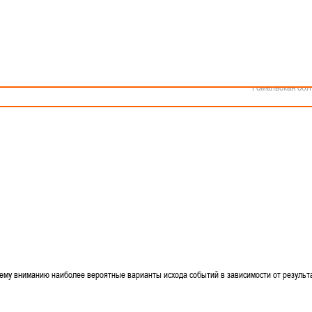
Как стать волонтером
Минск
Спонсоры и партнеры
Минская обл
Брестская обл
ом?
Гродненская об
Витебская обл
Могилевская об
 сильнейшей четверке на втором этапе чемпионата. За два тура до окончания первого э
Гомельская обл
лидерами турнира, а кому придется "опустится" в слабейший квартет?
ему вниманию наиболее вероятные варианты исхода событий в зависимости от результ