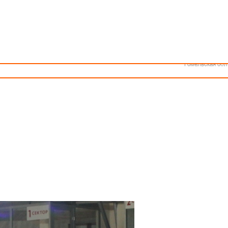
Как стать волонтером
Минск
Спонсоры и партнеры
Минская обл
Брестская обл
встретится с сильнейшим клубом страны
Гродненская об
Витебская обл
баскетболу
Могилевская об
Гомельская обл