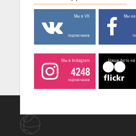
Мы в VK
Мы на
подписчиков
п
Мы в Instagram
Наши фото на 
4248
подписчиков