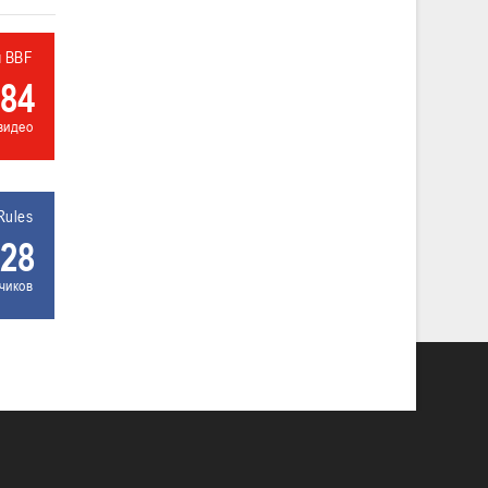
л BBF
84
видео
Rules
28
чиков