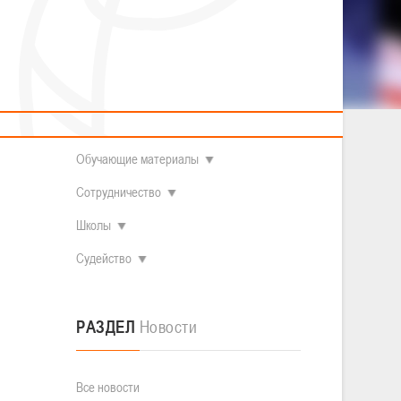
2014 гг.р.
Полезные материалы
Товарищеские игры (девушки)
О федерации
Судьи
ОДМ 2008-2009 гг.р. (девушки)
ОДМ 2008-2009 гг.р. (юноши)
Контакты
л
Первенство 2010-2011 гг.р. (юноши)
Первенство 2011-2012 гг.р. (юноши)
Документы
л
Первенство 2012-2013 гг.р. (юноши)
Наши чемпионы
Обучающие материалы
Сотрудничество
Школы
Судейство
РАЗДЕЛ
Новости
Все новости