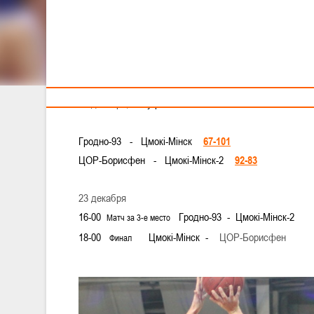
Тренерам
Могилевский "Борисфен" вышел в финал Кубка, где 
"Финал Четырёх" Кубка Республики Беларусь по 
спорткомплекс "Олимпиец", г. Могилев
22 декабря, п
олуфинальные матчи
Гродно-93 - Цмокi-Мiнск
67-101
ЦОР-Борисфен - Цмокi-Мiнск-2
92-83
23 декабря
16-00
Гродно-93 - Цмокi-Мiнск-2
Матч за 3-е место
18-00
Цмокi-Мiнск -
ЦОР-Борисфен
Финал