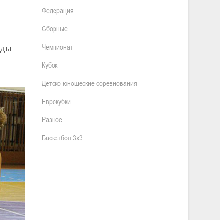
Федерация
Сборные
нды
Чемпионат
Кубок
Детско-юношеские соревнования
Еврокубки
Разное
Баскетбол 3х3