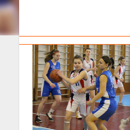
Тренерам
18-19 декабря прошли туры ДЮБЛ-«Слодыч» у юноше
В
Витебске
сыграли
II
тур девушки 2000
Таблицу результатов можно посмотреть