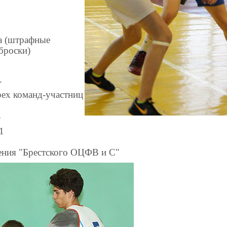
а (штрафные
броски)
.
рех команд-участниц
"
1
ения "Брестского ОЦФВ и С"