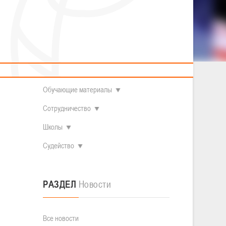
2014 гг.р.
Полезные материалы
Товарищеские игры (девушки)
О федерации
Судьи
ОДМ 2008-2009 гг.р. (девушки)
ОДМ 2008-2009 гг.р. (юноши)
Контакты
л
Первенство 2010-2011 гг.р. (юноши)
Первенство 2011-2012 гг.р. (юноши)
Документы
л
Первенство 2012-2013 гг.р. (юноши)
Наши чемпионы
Обучающие материалы
Сотрудничество
Школы
Судейство
РАЗДЕЛ
Новости
Все новости