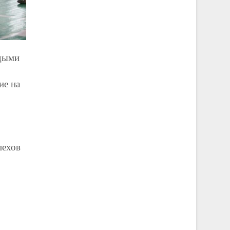
одыми
ие на
пехов