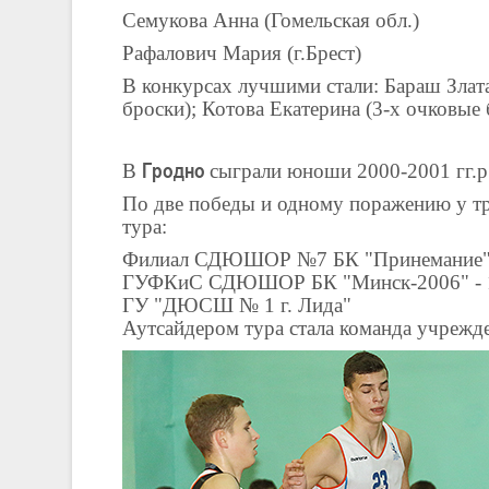
Семукова Анна (Гомельская обл.)
Рафалович Мария (г.Брест)
В конкурсах лучшими стали: Бараш Злат
броски); Котова Екатерина (3-х очковые 
В
Гродно
сыграли юноши 2000-2001 гг.р
По две победы и одному поражению у т
тура:
Филиал СДЮШОР №7 БК "Принемание
ГУФКиС СДЮШОР БК "Минск-2006" - 
ГУ "ДЮСШ № 1 г. Лида"
Аутсайдером тура стала команда учрежд