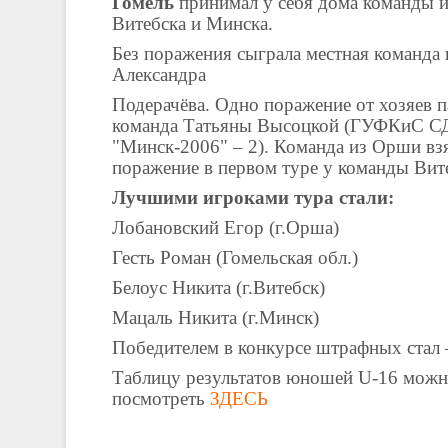
Гомель
принимал у себя дома команды 
Витебска и Минска.
Без поражения сыграла местная команда
Александра
Подерачёва. Одно поражение от хозяев п
команда Татьяны Высоцкой (ГУФКиС
"Минск-2006" – 2). Команда из Орши вз
поражение в первом туре у команды Вит
Лучшими игроками тура стали:
Лобановский Егор (г.Орша)
Гесть Роман (Гомельская обл.)
Белоус Никита (г.Витебск)
Мацаль Никита (г.Минск)
Победителем в конкурсе штрафных стал 
Таблицу результатов юношей U-16 мож
посмотреть
ЗДЕСЬ