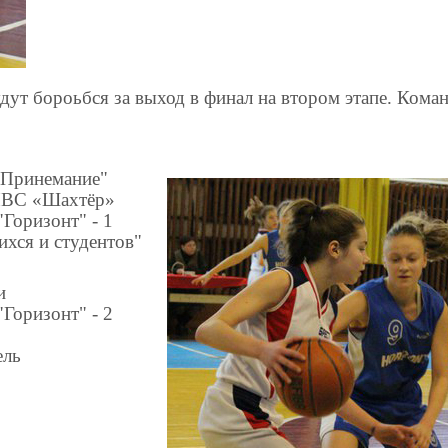
дут бороьбся за выход в финал на втором этапе. Кома
Принемание"
ИВС «Шахтёр»
оризонт" - 1
хся и студентов"
и
оризонт" - 2
ель