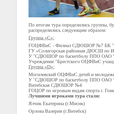
По итогам тура определились группы, бу
распределились следующим образом:
Группа «С»:
ГОЦФВиС - Филиал СДЮШОР №7 БК "
ГУ «Солигорская районная ДЮСШ по 
У "СДЮШОР по баскетболу ППО ОАО "Г
Учреждение "Брестского ОЦФВиС учащи
Группа «
D
»:
Могилевский ОЦФВиС детей и молодеж
У "СДЮШОР по баскетболу ППО ОАО "Г
Витебская СДЮШОР №4
ГОЦОР по игровым видам спорта г. Гом
Лучшими игроками тура стали:
Ялчик Екатерина (г.Миснк)
Орлова Валерия (г.Витебск)