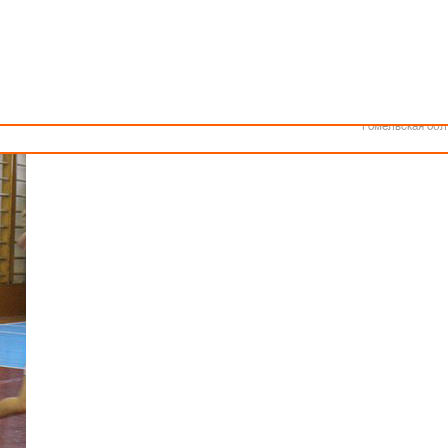
Как стать волонтером
Минск
Спонсоры и партнеры
Минская обл
Брестская обл
й и девушек U16.
Гродненская об
Витебская обл
-2001 гг.р.
Могилевская об
ЗДЕСЬ.
Гомельская обл