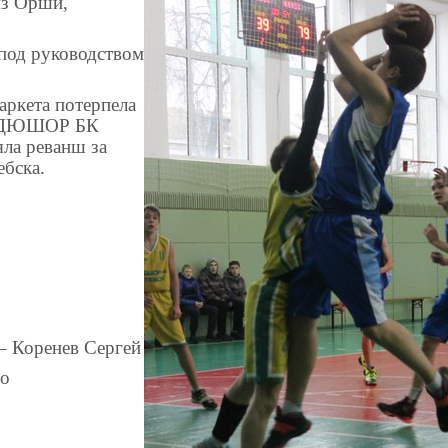
из Орши,
 под руководством
аркета потерпела
 СДЮШОР БК
яла реванш за
ебска.
– Коренев Сергей
но