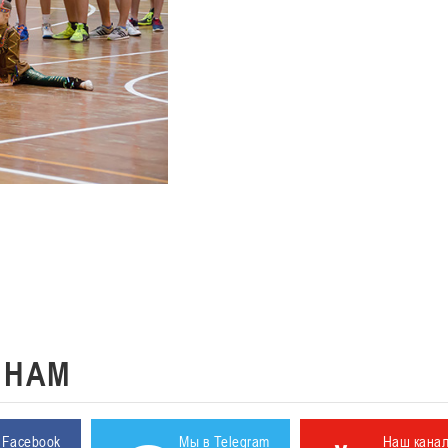
К
НАМ
 Facebook
Мы в Telegram
Наш кана