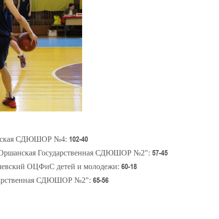
102-40
бская СДЮШОР №4:
57-45
 "Оршанская Государственная СДЮШОР №2":
60-18
евский ОЦФиС детей и молодежи:
65-56
дарственная СДЮШОР №2":