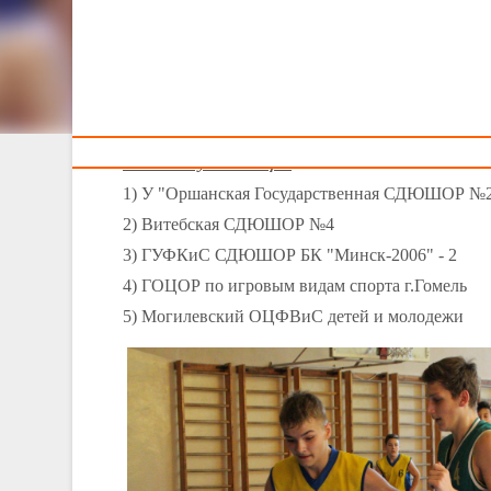
Тренерам
Подведены итоги I тура ДЮБЛ среди юношей 2000-2001
В минувшие выходные в Витебске и Бресте про
г. Витебск
Команды-участницы:
1) У "Оршанская Государственная СДЮШОР №
2) Витебская СДЮШОР №4
3) ГУФКиС СДЮШОР БК "Минск-2006" - 2
4) ГОЦОР по игровым видам спорта г.Гомель
5) Могилевский ОЦФВиС детей и молодежи