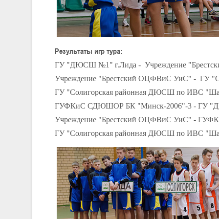
Результаты игр тура:
ГУ "ДЮСШ №1" г.Лида - Учреждение "Брест
Учреждение "Брестский ОЦФВиС УиС" - ГУ "
ГУ "Солигорская районная ДЮСШ по ИВС "Ша
ГУФКиС СДЮШОР БК "Минск-2006"-3 - ГУ "
Учреждение "Брестский ОЦФВиС УиС" - ГУФ
ГУ "Солигорская районная ДЮСШ по ИВС "Ша