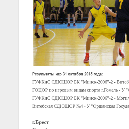
Результаты игр 31 октября 2015 года:
ГУФКиС СДЮШОР БК "Минск-2006"-2 - Вите
ГОЦОР по игровым видам спорта г.Гомель - У
ГУФКиС СДЮШОР БК "Минск-2006"-2 - Могил
Витебская СДЮШОР №4 - У "Оршанская Госу
г.Брест