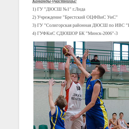
Команды-участницы:
1) ГУ "ДЮСШ №1" г.Лида
2) Учреждение "Брестский ОЦФВиС УиС"
3) ГУ "Солигорская районная ДЮСШ по ИВС "
4) ГУФКиС СДЮШОР БК "Минск-2006"-3