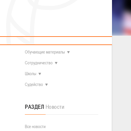
2014 гг.р.
Полезные материалы
Товарищеские игры (девушки)
О федерации
Судьи
ОДМ 2008-2009 гг.р. (девушки)
ОДМ 2008-2009 гг.р. (юноши)
Контакты
л
Первенство 2010-2011 гг.р. (юноши)
Первенство 2011-2012 гг.р. (юноши)
Документы
л
Первенство 2012-2013 гг.р. (юноши)
Наши чемпионы
Обучающие материалы
Сотрудничество
Школы
Судейство
РАЗДЕЛ
Новости
Все новости