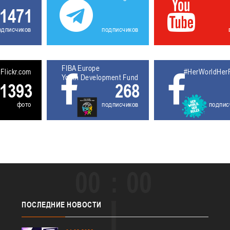
1471
одписчиков
подписчиков
FIBA Europe
5611930
Flickr.com
#HerWorldHer
Youth Development Fund
1393
268
фото
подписчиков
подпис
00
00
ПОСЛЕДНИЕ
НОВОСТИ