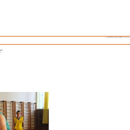
Как стать волонтером
Минск
Спонсоры и партнеры
Минская обл
Брестская обл
 гг.р.
Гродненская об
Витебская обл
шли I туры ДЮБЛ среди юношей 2000-2001 годов рождения.
Могилевская об
Гомельская обл
2"