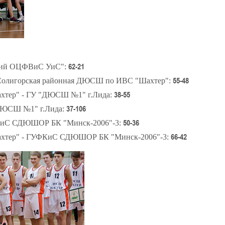
62-21
ский ОЦФВиС УиС":
55-48
Солигорская районная ДЮСШ по ИВС "Шахтер":
38-55
хтер" - ГУ "ДЮСШ №1" г.Лида:
37-106
ДЮСШ №1" г.Лида:
50-36
КиС СДЮШОР БК "Минск-2006"-3:
66-42
хтер" - ГУФКиС СДЮШОР БК "Минск-2006"-3: