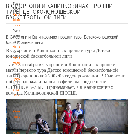
Тренерский
В СМОРГОНИ И КАЛИНКОВИЧАХ ПРОШЛИ
совет
ТУРЫ ДЕТСКО-ЮНОШЕСКОЙ
Республиканская
БАСКЕТБОЛЬНОЙ ЛИГИ
коллегия
судей
Республиканская
В Сморгони и Калинковичах прошли туры Детско-юношеской
коллегия
баскетбольной лиги
судей
Контакты
В Сморгони и Калинковичах прошли туры Детско-
Контакты
юношеской баскетбольной лиги
Контакты
федерации
17 и 18 октября в Сморгони и Калинковичах прошли
Контакты
матчи первого тура Детско-юношеской баскетбольной
федерации
лиги среди юношей 2002/03 годов рождения. В Сморгони
Документы
победу одержали парни из филиала гродненской
Документы
СДЮШОР №7 БК "Принеманье", а в Калинковичах -
Устав
команда Калинковичской ДЮСШ.
БФБ
Устав
БФБ
Регламентирующие
документы
Регламентирующие
документы
Материалы