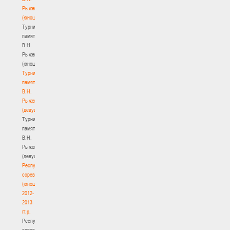
Рыженкова
(юноши)
Турнир
памяти
В.Н.
Рыженкова
(юноши)
Турнир
памяти
В.Н.
Рыженкова
(девушки)
Турнир
памяти
В.Н.
Рыженкова
(девушки)
Республиканские
соревнования
(юноши)
2012-
2013
гг.р.
Республиканские
соревнования