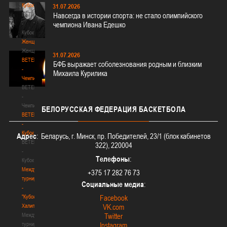
Кубок
31.07.2026
BETERA
Навсегда в истории спорта: не стало олимпийского
-
чемпиона Ивана Едешко
Кубок
Женщины
Женщины
31.07.2026
BETERA
БФБ выражает соболезнования родным и близким
-
Михаила Курилика
Чемпионат
BETERA
-
Чемпионат
БЕЛОРУССКАЯ
ФЕДЕРАЦИЯ БАСКЕТБОЛА
BETERA
-
Кубок
Адрес
: Беларусь, г. Минск, пр. Победителей, 23/1 (блок кабинетов
BETERA
322), 220004
-
Телефоны
:
Кубок
Международный
+375 17 282 76 73
турнир
Социальные медиа
:
-
"Кубок
Facebook
Халипского"
VK.com
Международный
Twitter
турнир
Instagram