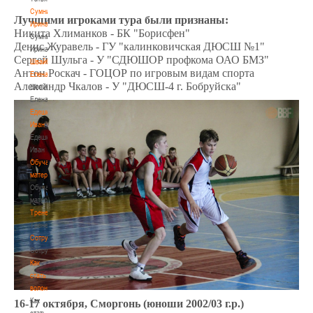
Сумникова
Лучшими игроками тура были признаны:
Ирина
Никита Хлиманков - БК "Борисфен"
Сумникова
Денис Журавель - ГУ "калинковичская ДЮСШ №1"
Ирина
Сергей Шульга - У "СДЮШОР профкома ОАО БМЗ"
Швайбович
Антон Роскач - ГОЦОР по игровым видам спорта
Елена
Александр Чкалов - У "ДЮСШ-4 г. Бобруйска"
Швайбович
Елена
Едешко
Иван
Едешко
Иван
Обучающие
материалы
Обучающие
материалы
Тренерам
Тренерам
Сотрудничество
Сотрудничество
Как
стать
волонтером
Как
16-17 октября, Сморгонь (юноши 2002/03 г.р.)
стать