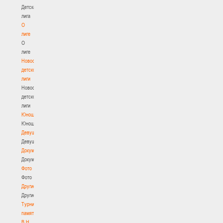
Детская
лига
О
лиге
О
лиге
Новости
детской
лиги
Новости
детской
лиги
Юноши
Юноши
Девушки
Девушки
Документы
Документы
Фото
Фото
Другие
Другие
Турнир
памяти
В.Н.