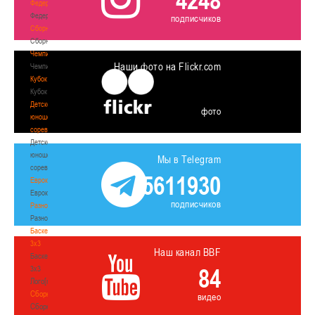
4248
Федерация
Федерация
подписчиков
Сборные
Сборные
Чемпионат
Наши фото на Flickr.com
Чемпионат
Кубок
Кубок
Детско-
фото
юношеские
соревнования
Детско-
юношеские
Мы в Telegram
соревнования
5611930
Еврокубки
Еврокубки
подписчиков
Разное
Разное
Баскетбол
3х3
Наш канал BBF
Баскетбол
84
3х3
Лого[modid=121]
Сборные
видео
Сборные