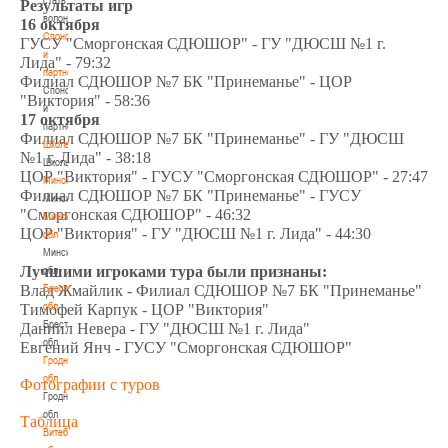
Результаты игр
волонтером
16 октября
Спонсоры
ГУСУ "Сморгонская СДЮШОР" - ГУ "ДЮСШ №1 г.
и
Лида" - 79:32
партнеры
Филиал СДЮШОР №7 БК "Принеманье" - ЦОР
Спонсоры
"Виктория" - 58:36
и
17 октября
партнеры
Филиал СДЮШОР №7 БК "Принеманье" - ГУ "ДЮСШ
Школы
№1 г. Лида" - 38:18
Школы
ЦОР "Виктория" - ГУСУ "Сморгонская СДЮШОР" - 27:47
Минск
Филиал СДЮШОР №7 БК "Принеманье" - ГУСУ
Минск
"Сморгонская СДЮШОР" - 46:32
Минская
ЦОР "Виктория" - ГУ "ДЮСШ №1 г. Лида" - 44:30
обл
Минская
Лучшими игроками тура были признаны:
обл
Брестская
Влад Жмайлик - Филиал СДЮШОР №7 БК "Принеманье"
обл
Тимофей Карпук - ЦОР "Виктория"
Брестская
Даниил Невера - ГУ "ДЮСШ №1 г. Лида"
обл
Евгений Янч - ГУСУ "Сморгонская СДЮШОР"
Гродненская
обл
Фотографии с туров
Гродненская
обл
Таблица
Витебская