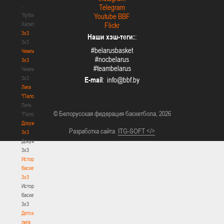
-
Telegram
"Кубок
Youtube BBF
Халипского"
Flickr
3x3
Наши хэш-теги:
:
3x3
#belarusbasket
Чемпионат
#nocbelarus
3х3
#teambelarus
Чемпионат
3х3
E-mail
:
Лига
"Палова"
Лига
© Белорусская федерация баскетбола, 2026
"Палова"
Документы
Разработка сайта
ITG-SOFT </>
3х3
Документы
3х3
История
баскетбола
3х3
История
баскетбола
3х3
Детская
лига