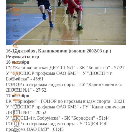
по
баскетбольной
статистике
Материалы
по
баскетбольной
статистике
Документы
РКС
16-17 октября, Калинковичи (юноши 2002/03 г.р.)
Документы
Результаты игр
РКС
16 октября
Положение
ГУ "Калинковичская ДЮСШ №1" - БК "Борисфен" - 57:27
о
У "СДЮШОР профкома ОАО БМЗ" - У "ДЮСШ-4 г.
переходах
Бобруйска" - 45:61
Положение
о
ГОЦОР по игровым видам спорта - ГУ "Калинковичская
переходах
ДЮСШ №1" - 27:52
Наши
17 октября
чемпионы
БК "Борисфен" - ГОЦОР по игровым видам спорта - 33:21
Наши
У "СДЮШОР профкома ОАО БМЗ" - ГУ "Калинковичская
чемпионы
ДЮСШ №1" - 20:52
Белошапко
У "ДЮСШ-4 г. Бобруйска" - БК "Борисфен" - 51:44
Татьяна
ГОЦОР по игровым видам спорта - У "СДЮШОР
Белошапко
профкома ОАО БМЗ" - 61:45
Татьяна