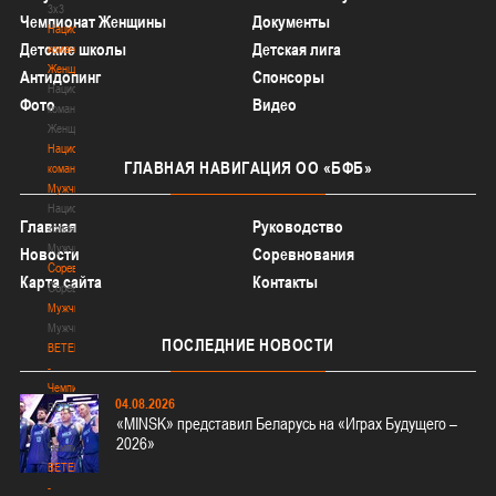
3х3
Чемпионат Женщины
Документы
Национальная
Детские школы
Детская лига
команда.
Женщины
Антидопинг
Спонсоры
Национальная
Фото
Видео
команда.
Женщины
Национальная
ГЛАВНАЯ
НАВИГАЦИЯ ОО «БФБ»
команда.
Мужчины
Национальная
Главная
Руководство
команда.
Мужчины
Новости
Соревнования
Соревнования
Карта сайта
Контакты
Соревнования
Мужчины
Мужчины
ПОСЛЕДНИЕ
НОВОСТИ
BETERA
-
Чемпионат
04.08.2026
BETERA
«MINSK» представил Беларусь на «Играх Будущего –
-
2026»
Чемпионат
BETERA
-